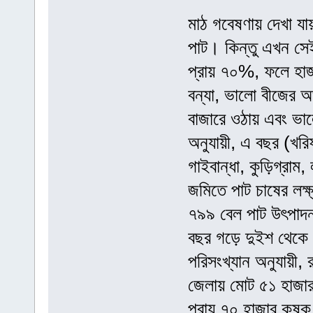
মাঠ গবেষণায় দেখা যা
পাট। কিন্তু এখন সে
প্রায় ৭০%, ফলে হাজ
বন্যা, ভালো বীজের অ
বাজারে ওঠায় এবং ভাল
অনুযায়ী, এ বছর (খরি
গাইবান্ধা, কুড়িগ্রাম
জমিতে পাট চাষের লক্ষ
৭৯৯ বেল পাট উৎপাদন
বছর গড়ে দুইশ থেকে 
পরিসংখ্যান অনুযায়ী, 
জেলায় মোট ৫১ হাজার
প্রায় ৭০ হাজার কৃষক