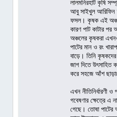
লালমনিরহাট কৃষি সম্
আবু সাইখুল আরিফিন
ফসল। কৃষক এই অঞ্চল
কারণ পাট কাটার পর 
অঞ্চলের কৃষকরা এখন
পাটের মান ও রং খারা
বাড়ে। তিনি কৃষকদের 
জাগ দিতে উৎসাহিত কর
করে সহজে আঁশ ছাড়া
এখন নীতিনির্ধারণী ও
গবেষণার ক্ষেত্রে এ 
গেছে। তোষা পাটের আ