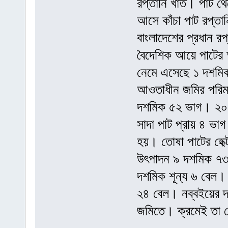
রপ্তানি খাত। পাট থে
আসে কাঁচা পাট রপ্ত
বাংলাদেশের প্রধান র
বৈদেশিক আয়ে পাটের 
নেমে এসেছে ১ দশমি
আওতাধীন জমির পরিম
দশমিক ৫২ ভাগ। ২০২
সাদা পাট প্রায় ৪ ভা
হয়। তোষা পাটের হেক্
উৎপাদন ৯ দশমিক ৭৩
দশমিক শূন্য ৬ বেল। 
২৪ বেল। নব্বইয়ের দশ
জমিতে। ক্রমেই তা ন