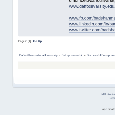
cmoffice@daffodilvarsit
www.daffodilvarsity.edu
www.fb.com/badshahma
www.linkedin.com/in/
www.twitter.com/bads
Pages: [
1
]
Go Up
Daffodil International University
»
Entrepreneurship
»
Successful Entrepren
SMF 2.0.1
Simp
Page create