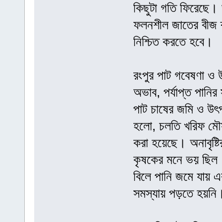
কিছুটা গতি ফিরেছে। 
ফলনশীল জাতের বীজ ব্
নিশ্চিত করতে হবে।
রংপুর পাট গবেষণা ও উ
অভাব, পর্যাপ্ত পানি
পাট চাষের জমি ও উ
হলো, চলতি খরিফ মৌসুমে
করা হয়েছে। অনাবৃষ্
কৃষকের মনে ভয় ছিল। 
বিলে পানি জমে যায় এ
সমস্যায় পড়তে হয়নি