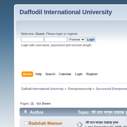
Daffodil International University
Welcome,
Guest
. Please
login
or
register
.
Login with username, password and session length
Home
Help
Search
Calendar
Login
Register
Daffodil International University
»
Entrepreneurship
»
Successful Entrepren
Pages: [
1
]
Go Down
Author
Topic: পাট চাষে আগ্রহ হাড়াচ্
পাট চাষে আগ্রহ হাড়াচ্ছে কৃষক
Badshah Mamun