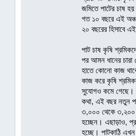
জমিতে পাটের চাষ হ
গত ১০ বছরে এই অঞ্
২০ বছরের হিসাবে এ
পাট চাষ কৃষি শ্রমিক
পর আমন ধানের চারা
হাতে কোনো কাজ থাক
কাজ করে কৃষি শ্রমিক
সুযোগও কমে গেছে। 
কথা, এই বছর নতুন প
৩,০০০ থেকে ৩,২০০ ট
হচ্ছেন। এছাড়াও, প্র
হচ্ছে। পাটকাঠি এখন আ