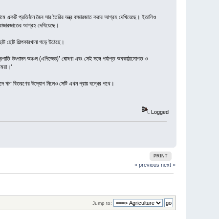
ামে একটি প্রতিষ্ঠান জৈব সার তৈরির যন্ত্র বাজারজাত করার আগ্রহ দেখিয়েছে। ইতালিও
্র বাজারজাতের আগ্রহ দেখিয়েছে।
ছোট ছোট শিল্পকারখানা গড়ে উঠেছে।
ন্ত্রপাতি উৎপাদন অঞ্চল (এপিজেড)’ ঘোষণা এবং সেই সঙ্গে পর্যাপ্ত অবকাঠামোগত ও
 আমরা।’
 সুদে ঋণ বিতরণের উদ্যোগ নিলেও সেটি এখন প্রায় বন্ধের পথে।
Logged
PRINT
« previous
next »
Jump to: