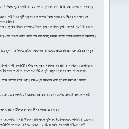
রে একটি শিল্পের সূচনা হয়েছিল। ছয় দশকের ব্যবধানে সেই শিল্পই এখন দেশের অন্যতম বড়
 কোটি টাকার কৃষি যন্ত্রাংশ এবং হালকা শিল্পের বাজার। এ শিল্পের সঙ্গে প্রত্যক্ষ-
 বগুড়া থেকে।
চ্ছে। স্থানীয় হিসাবে বগুড়ায় ছোট-বড় প্রায় এক হাজার কৃষি ও হালকা প্রকৌশল শিল্পের
পাম্প। লেদ মেশিনে লোহা কেটে তৈরি করা হচ্ছে বিভিন্ন ধরনের হালকা প্রকৌশল যন্ত্রপাতি।
হুমকির মুখে। এ শিল্পকে বাঁচিয়ে রাখতে ফার্নেস তেলের মতো কাঁচামাল আমদানি কর মওকুফ
, শাপলা মার্কেট, বিআরটিসি শপিং কমপ্লেক্স, ঠনঠনিয়া, চারমাথা, ভবেরবাজার, চেলোপাড়াসহ
হাইল সড়ক ও স্টেশন সড়কে গড়ে উঠেছে কৃষি যন্ত্রাংশ ব্যবসার এক বিশাল বাজার।
ম্প ও টিউবওয়েলের মতো পণ্য। আর ৬২টি কারখানায় তৈরি হয় কৃষি যন্ত্রাংশ ও হালকা
রয়েছে। এখানকার উৎপাদিত টিউবওয়েল সরবরাহ করা হচ্ছে দেশের নামিদামি বাজারজাতকারী
নেপাল ও ভুটানে টিউবওয়েল রপ্তানি হয় কয়েক বছর ধরে।
ন্ড হারভেস্টর, পাওয়ার টিলারসহ বিশ্বমানের কৃষিযন্ত্র উৎপাদন করতে আগ্রহী। তুরস্কের
ার শিল্পবিপ্লব দেখে অভিভূত হয়েছে। নেপালের সচিব ও ব্যবসায়ী পর্যায়ের একটি