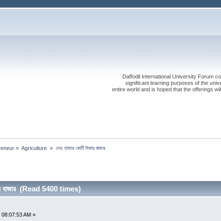
Daffodil International University Forum co
significant learning purposes of the uni
entire world and is hoped that the offerings will
reneur
»
Agriculture 
»
দেড় হাজার কোটি টাকার বাজার
কার বাজার (Read 5400 times)
 08:07:53 AM »