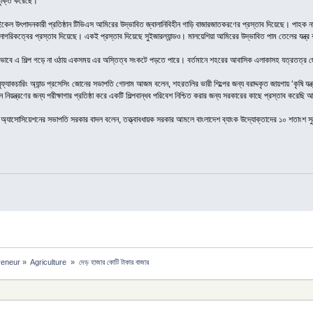
 চুক্তি করেছে।
াইকেল উৎপাদনকারী প্রতিষ্ঠান টিভিএস আমিরের উদ্ভাবিত জ্বালানিবিহীন গাড়ি বাজারজাতকরণের প্রস্তাব দিয়েছে। পাহক ন
 নাগরিকত্বের প্রস্তাব দিয়েছে। একই প্রস্তাব দিয়েছে সুইজারল্যান্ডও। মালয়েশিয়া আমিরের উদ্ভাবিত পাম তেলের যন্ত
ল্পিতভাবে এ শিল্প গড়ে না ওঠায় একসময় এর অস্তিত্ব সংকটে পড়তে পারে। বর্তমানে শহরের আবাসিক এলাকাসহ যত্রতত্র 
ফ্যাকচারিং অ্যান্ড প্রসেসিং জোনের সভাপতি গোলাম আজম বলেন, শহরতলির ভারী শিল্পের জন্য বরাদ্দকৃত জায়গায় ‘কৃষি য
মান নিয়ন্ত্রণের জন্য পরীক্ষাগার প্রতিষ্ঠা করে একটি শিল্পবান্ধব পরিবেশ নিশ্চিত করার জন্য সরকারের কাছে প্রস্তাব করেছি
েন্ট অ্যাসোসিয়েশনের সভাপতি সরকার বাদল বলেন, তত্ত্বাবধায়ক সরকার আমলে বাংলাদেশ ব্যাংক উদ্যোক্তাদের ১০ শতাংশ
reneur
»
Agriculture 
»
দেড় হাজার কোটি টাকার বাজার