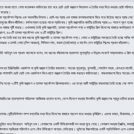
 করতে যাওয়া হাতে গোনা কয়েকজন কারিগরের হাত ধরে ছোট ছোট যন্ত্রাংশ উদ্ভাবন ও তৈরির মধ্য দিয়ে বগুড়ায় ছোট্ট পরিস
রি করেছে।
কা প্রকৌশল শিল্পের এক অভাবনীয় বিপ্লব। ছোট-বড় প্রায় এক হাজার কলকারখানাকে ঘিরে গড়ে উঠেছে বছরে প্রায় দেড় হাজার
 মানুষের জীবন-জীবিকা। কর্মসংস্থান হয়েছে লাখো শ্রমিকের। কৃষি যন্ত্রপাতির জাতীয় চাহিদার প্রায় ৮০ শতাংশ পূরণ হচ্ছে
ও বাজার সৃষ্টি করছে। এখানকার তৈরি কৃষি যন্ত্রপাতি, হালকা প্রকৌশল পণ্য ও ফাউন্ড্রি শিল্প বিদেশের বাজারে জনপ্রিয়তা পা
ত্রাংশ, ৪৫০টি হালকা প্রকৌশল এবং ৪২টি ফাউন্ড্রি শিল্প।
পর তৈরি করা হয় নানা ধরনের কৃষি যন্ত্রপাতি ও হালকা প্রকৌশল পণ্য। লোহা ও ফাউন্ড্রির সমন্বয়ে তৈরি হচ্ছে পানির 
ঙার ও ঢালাই লোহা (পিগ আয়রন), সিলিকন পাত, কয়লা (হার্ডকোক) ও ফার্নেস তেল ফাউন্ড্রি শিল্পের প্রধান কাঁচামাল।
ভাপতি আইনুল হক প্রথম আলোকে বলেন, সব ধরনের কাঁচামালের ক্রমাগত মূল্যবৃদ্ধি ও বিদ্যুৎ-সংকটে সম্ভাবনাময় এ শিল্প 
য ইঞ্জিনিয়ারিং ওয়ার্কশপ বা কৃষি যন্ত্রাংশ তৈরির কারখানা। শহরের সূত্রাপুর, ফুলবাড়ী, গোহাইল সড়ক, রেলওয়ে মার্কেট
ানার পাশাপাশি ছোট ছোট লেদ ওয়ার্কশপে দিনে-রাতে যন্ত্রাংশ তৈরির কাজ করছেন কারিগরেরা। কারখানাগুলো ঘিরে শহরের গো
্লটের মধ্যে ৭১টিই কৃষি যন্ত্রাংশ ও হালকা প্রকৌশল শিল্পকারখানা। এর মধ্যে নয়টি ফাউন্ড্রি কারখানায় তৈরি হচ্ছে সেচ পা
িয়ারিংয়ের ব্যবস্থাপনা পরিচালক আজিজার রহমান বলেন, দেশে-বিদেশে বগুড়ায় উৎপাদিত কৃষি যন্ত্রাংশের প্রচুর চাহিদা 
র সেন্ট্রিফিউগাল পাম্প রপ্তানির মধ্য দিয়ে বিদেশের বাজারে প্রবেশ করে বগুড়ার কৃষিশিল্প। এরপর ভারত, মিয়ানমার, 
চুক্তি করে ফিরেছেন আইনুল হক। বেলারুশের একটি বিনিয়োগকারী দল বগুড়া ঘুরে গেছে। বেলারুশ বগুড়ায় ট্রাক্টর, কম্বাই
 উৎপাদন প্রক্রিয়া পরিদর্শনে এসে যৌথ বিনিয়োগে আগ্রহ দেখিয়েছে। ভুটানের উচ্চপর্যায়ের একটি প্রতিনিধিদল এসে এখানক