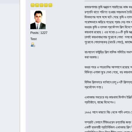
কামারশালায় কৃষি যন্ত্রাংশ সারাইয়ের কাজ
রপ্তানি খাতে পরিণত হওয়ার সম্ভাবনা তৈ
দিনবদলের সঙ্গে সঙ্গে ঘটে গেছে কৃষি ও হাল
পরোক্ষভাবে জড়িয়ে পড়েছে প্রায় দেড় লাখ
বগুড়ার কৃষি ও হালকা প্রকৌশল শিল্প বিদেশে
কারখানা রয়েছে। এর মধ্যে ৫০০টি কৃষি যন্
Posts: 1227
ঢালাই কারখানাগুলোয় পুরোনো লোহা গলানোর 
Test
পুরোনো লোহালক্কড় (ভাংরি লোহা), জাহাজভা
বাংলাদেশ ফাউন্ড্রি শিল্প মালিক সমিতির স
করা দরকার।
বগুড়া শহর ও শহরতলির আশপাশে রয়েছে অসংখ্
বিভিন্ন এলাকা ঘুরে দেখা গেছে, বড় কারখ
বিসিক শিল্পনগরে বর্তমানে চালু ৮৭টি শিল্পপ
প্রকৌশল পণ্য।
এখানকার সবচেয়ে বড় কারখানা মিলটন ইঞ্জিন
প্রতিষ্ঠানে, যাচ্ছে বিদেশেও।
১৯৯৫ সালে ভারতে নিচ থেকে পানি ওপরে তোলা
সম্প্রতি নেপালে টিউবওয়েল রপ্তানির জন্য 
একটি ব্যবসায়ী প্রতিনিধিদল এখানকার শিল্প