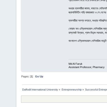
প্রতিনিধিদল ফিরে গিয়ে টিউবওয়েল কেনার
বগুড়ার ব্যবসায়ীরা জানান, ভারতের মোটরস
জ্বালানিবিহীন গাড়ি বাজারজাত ও সে দেশের
ব্যবসায়ীরা অবশ্য বলছেন, বগুড়ায় পরিক
ফোরাম অব এগ্রিকালচারাল মেশিনারিজ ম্যানু
রাস্তাঘাট উন্নয়ন, গ্যাস-বিদ্যুৎ সরবরাহ, 
বাংলাদেশ এগ্রিকালচারাল মেশিনারিজ মার্চ
Md Al Faruk
Assistant Professor, Pharmacy
Pages: [
1
]
Go Up
Daffodil International University
»
Entrepreneurship
»
Successful Entrep