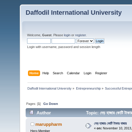
Daffodil International University
Welcome,
Guest
. Please
login
or
register
.
Login with username, password and session length
Home
Help
Search
Calendar
Login
Register
Daffodil International University
»
Entrepreneurship
»
Successful Entrep
Pages: [
1
]
Go Down
Author
Topic: দেড় হাজার কোটি টা
দেড় হাজার কোটি টাকার বাজার
maruppharm
«
on:
November 10, 2013,
Hero Member