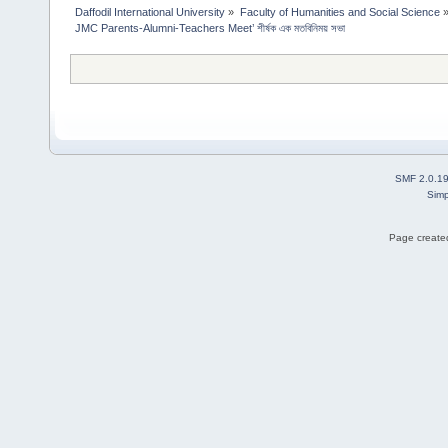
Daffodil International University
»
Faculty of Humanities and Social Science
JMC Parents-Alumni-Teachers Meet’ শীর্ষক এক মতবিনিময় সভা 
SMF 2.0.1
Simp
Page created