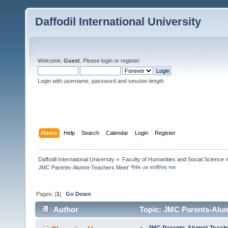
Daffodil International University
Welcome,
Guest
. Please
login
or
register
.
Login with username, password and session length
Home
Help
Search
Calendar
Login
Register
Daffodil International University
»
Faculty of Humanities and Social Science
JMC Parents-Alumni-Teachers Meet’ শীর্ষক এক মতবিনিময় সভা 
Pages: [
1
]
Go Down
Author
Topic: JMC Parents-Alumni