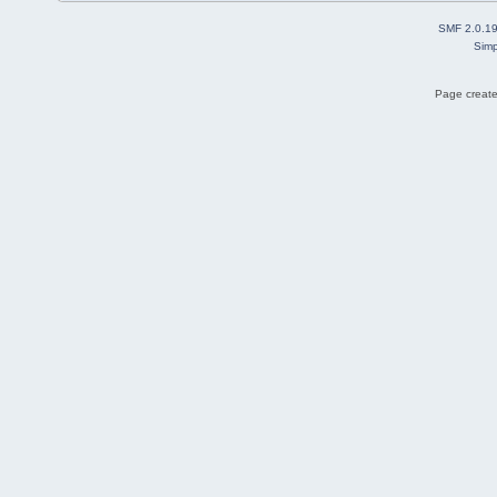
SMF 2.0.1
Simp
Page create