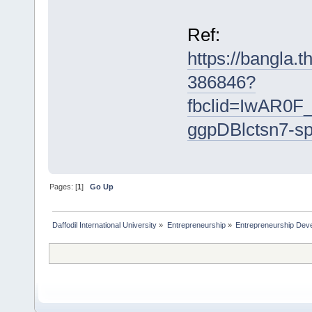
Ref:
https://bangla.
386846?
fbclid=IwAR0
ggpDBlctsn7-
Pages: [
1
]
Go Up
Daffodil International University
»
Entrepreneurship
»
Entrepreneurship Dev