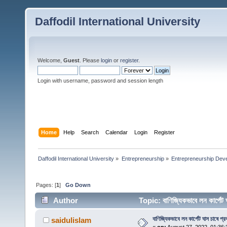
Daffodil International University
Welcome,
Guest
. Please
login
or
register
.
Login with username, password and session length
Home
Help
Search
Calendar
Login
Register
Daffodil International University
»
Entrepreneurship
»
Entrepreneurship Dev
Pages: [
1
]
Go Down
Author
Topic: বাণিজ্যিকভাবে লন কার্পেট
বাণিজ্যিকভাবে লন কার্পেট ঘাস চাষে প্র
saidulislam