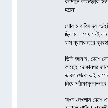
বর্তমানে লাভজনক হও
হচ্ছে।
গোলাম রাব্বি দ্য ডেই
ছিলাম। সেখানেই লন ক
ঘাস ব্যাপকহারে ব্যব
তিনি জানান, দেশে ফে
কাছেই দোকানঘর জাফর
ভারত থেকে এই ঘাসের 
নিয়ে পরীক্ষামূলকভাব
'যখন দেখলাম দেশে এ