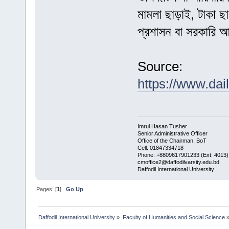
মামলা ছাড়াই, টাকা ছ
প্রশাসন বা সরকারি 
Source:
https://www.da
Imrul Hasan Tusher
Senior Administrative Officer
Office of the Chairman, BoT
Cell: 01847334718
Phone: +8809617901233 (Ext: 4013)
cmoffice2@daffodilvarsity.edu.bd
Daffodil International University
Pages: [
1
]
Go Up
Daffodil International University
»
Faculty of Humanities and Social Science