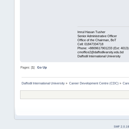
Imrul Hasan Tusher
Senior Administrative Officer
Office of the Chairman, BoT
Cell: 01847334718
Phone: +8809617901233 (Ext: 4013)
cmoffice2@daffodilvarsity.edu.bd
Daffodil International University
Pages: [
1
]
Go Up
Daffodil International University
»
Career Development Centre (CDC)
»
Car
SMF 2.0.1