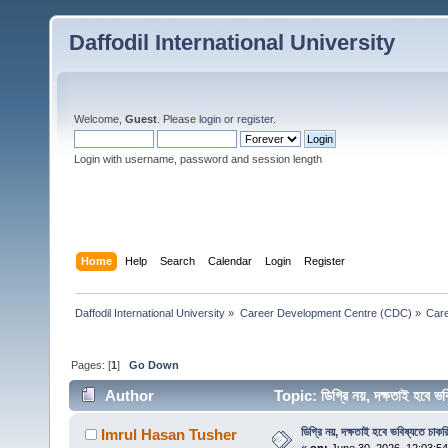
Daffodil International University
Welcome,
Guest
. Please
login
or
register
.
Login with username, password and session length
Home
Help
Search
Calendar
Login
Register
Daffodil International University
»
Career Development Centre (CDC)
»
Car
Pages: [
1
]
Go Down
Author
Topic: ডিগ্রি নয়, দক্ষতাই হবে
ডিগ্রি নয়, দক্ষতাই হবে ভবিষ্যতে চাকর
Imrul Hasan Tusher