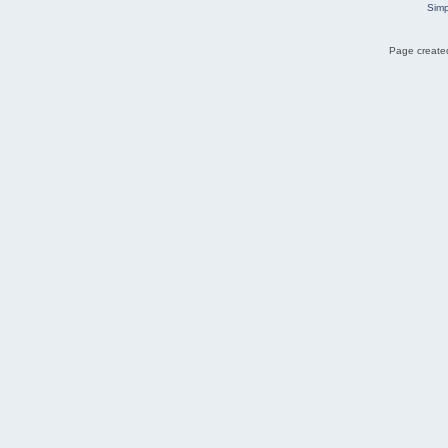
Simp
Page created