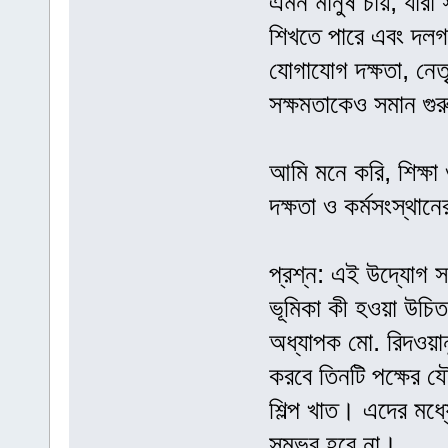
এমন মানুষ চায়, যারা 
শিখতে পারে এবং দলগত
যোগাযোগ দক্ষতা, নেতৃ
সক্ষমতাকেও সমান গুর
আমি মনে করি, শিক্ষা
দক্ষতা ও কর্মসংস্থা
প্রশ্ন: এই উদ্যোগ সফ
ভূমিকা কী হওয়া উচিত
অধ্যাপক মো. রিদওয়া
করবে তিনটি পক্ষের যৌ
শিল্প খাত। এদের মধ্য
সম্ভব হবে না।