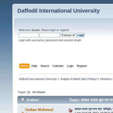
Daffodil International University
Welcome,
Guest
. Please
login
or
register
.
Login with username, password and session length
Home
Help
Search
Calendar
Login
Register
Daffodil International University
»
Religion & Belief (Alor Pothay)
»
Hinduism
Pages: [
1
]
Go Down
Author
Topic: রামায়ন কয়েক খন্ডে ভাগ
রামায়ন কয়েক খন্ডে ভাগ করা: আদিকান্ড
Sultan Mahmud