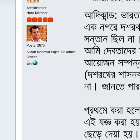
Sujon
«
on:
April 18, 2012, 10:29:11 
Administrator
আদিকান্ড: ভারত
Hero Member
এক নগরে দশরথ 
সন্তান ছিল না।
Posts: 2675
আমি দেবতাদের তু
Sultan Mahmud Sujon, Sr. Admin
Officer
আয়োজন সম্পন্
(দশরথের শাসন
না। জানতে পা
প্রথমে করা হলো
এই যজ্ঞ করা হয়
ছেড়ে দেয়া হয়।