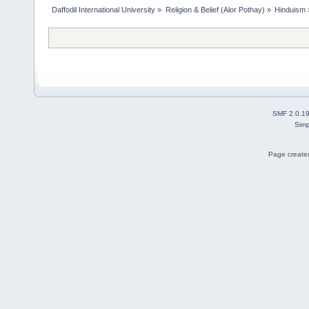
Daffodil International University
»
Religion & Belief (Alor Pothay)
»
Hinduism
SMF 2.0.1
Simp
Page created