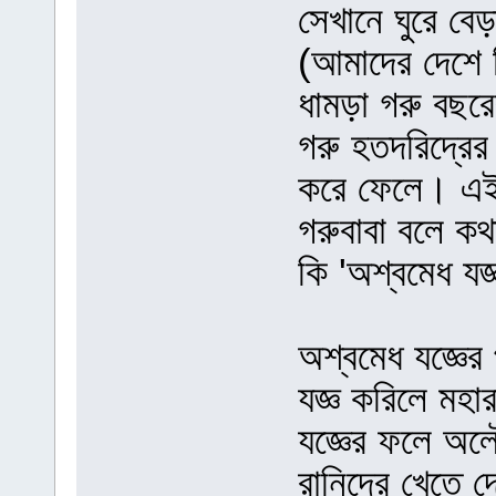
সেখানে ঘুরে ব
(আমাদের দেশে ব
ধামড়া গরু বছর
গরু হতদরিদ্রের
করে ফেলে। এই 
গরুবাবা বলে কথ
কি 'অশ্বমেধ যজ
অশ্বমেধ যজ্ঞের 
যজ্ঞ করিলে মহা
যজ্ঞের ফলে অ
রানিদের খেতে 