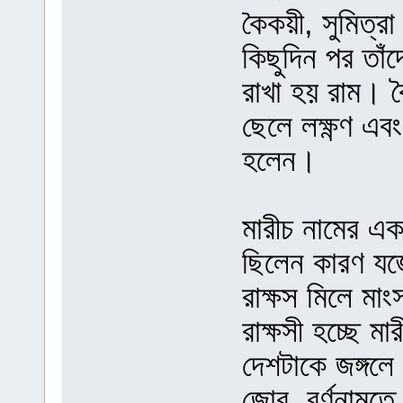
কৈকয়ী, সুমিত্র
কিছুদিন পর তা
রাখা হয় রাম। 
ছেলে লক্ষ্ণণ এ
হলেন।
মারীচ নামের এক 
ছিলেন কারণ যজ্
রাক্ষস মিলে মা
রাক্ষসী হচ্ছে ম
দেশটাকে জঙ্গলে
জোর, বর্ণনামতে