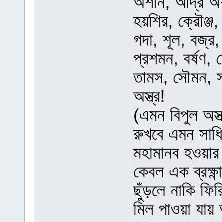
অশনি, আর্দ্র অ
হয়শির, ক্রৌঞ্জ
গদা, শূল, বজ্র,
প্রশমন, বর্ষণ,
তামস, সৌমন, 
অস্ত্র!
(এমন বিপুল অস্
রুখবে এমন সাধ্
মহামানব হওয়ার
কেবল এক ব্রক্ষ্ণা
ছুঁড়লে নাকি ফি
মিল পাওয়া যায় 