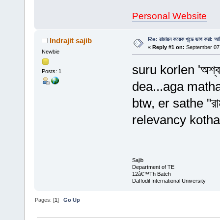
Personal Website
Re: রামায়ন কয়েক খন্ডে ভাগ করা: আদ
Indrajit sajib
«
Reply #1 on:
September 07,
Newbie
suru korlen 'অশ্ব
Posts: 1
dea...aga matha
btw, er sathe "রাম
relevancy kotha
Sajib
Department of TE
12â€™Th Batch
Daffodil International University
Pages: [
1
]
Go Up