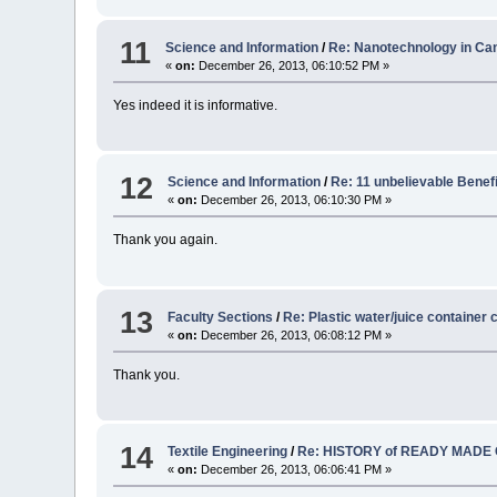
11
Science and Information
/
Re: Nanotechnology in Ca
«
on:
December 26, 2013, 06:10:52 PM »
Yes indeed it is informative.
12
Science and Information
/
Re: 11 unbelievable Benefit of
«
on:
December 26, 2013, 06:10:30 PM »
Thank you again.
13
Faculty Sections
/
Re: Plastic water/juice container
«
on:
December 26, 2013, 06:08:12 PM »
Thank you.
14
Textile Engineering
/
Re: HISTORY of READY MADE
«
on:
December 26, 2013, 06:06:41 PM »