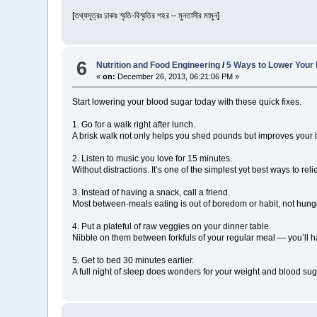
[তথ্যসূত্রঃ ঢাকাঃ স্মৃতি-বিস্মৃতির শহর – মুনতাসীর মামুন]
6
Nutrition and Food Engineering
/
5 Ways to Lower Your
«
on:
December 26, 2013, 06:21:06 PM »
Start lowering your blood sugar today with these quick fixes.
1. Go for a walk right after lunch.
A brisk walk not only helps you shed pounds but improves your bo
2. Listen to music you love for 15 minutes.
Without distractions. It’s one of the simplest yet best ways to rel
3. Instead of having a snack, call a friend.
Most between-meals eating is out of boredom or habit, not hunge
4. Put a plateful of raw veggies on your dinner table.
Nibble on them between forkfuls of your regular meal — you’ll hav
5. Get to bed 30 minutes earlier.
A full night of sleep does wonders for your weight and blood sug