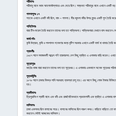
পরীবাগঃ
পরীবানু নামে নবাব আহসানউল্লাহর এক মেয়ে ছিল। সম্ভবত পরীবানুর নামে এখানে একটি ব
পাগলাপুলঃ ১৭
শতকে এখানে একটি নদী ছিল, নাম – পাগলা। মীর জুমলা নদীর উপর সুন্দর একটি পুল তৈরি ক
পানিটোলাঃ
যারা টিন-ফয়েল তৈরি করতেন তাদের বলা হত পান্নিঅলা। পান্নিঅলারা যেখানে বাস করতেন স
ফার্মগেটঃ
কৃষি উন্নয়ন, কৃষি ও পশুপালন গবেষণার জন্য বৃটিশ সরকার এখানে একটি ফার্ম বা খামার তৈরি
শ্যামলীঃ
১৯৫৭ সালে সমাজকর্মী আব্দুল গণি হায়দারসহ বেশ কিছু ব্যক্তি এ এলাকায় বাড়ি করেন। এখা
সূত্রাপুরঃ
কাঠের কাজ যারা করতেন তাদের বলা হত সূত্রধর। এ এলাকায় এককালে অনেক শূত্রধর পরিব
সুক্কাটুলিঃ
১৮৭৮ সালে ঢাকায় বিশুদ্ধ পানি সরবরাহ ব্যবস্থা চালু হয়। এর আগে কিছু লোক টাকার বিনিময়ে
হয়।
স্বামীবাগঃ
ত্রিপুরালিংগ স্বামী নামে এক ধনী এবং রাজনৈতিকভাবে প্রভাবশালী এক ব্যক্তি এ এলাকায় ব
মালিবাগঃ
ঢাকা একসময় ছিল বাগানের শহর। বাগানের মালিদের ছিল দারুণ কদর। বাড়িতে বাড়িতে তো বাগান 
করতেন সেটাই আজকের মালিবাগ।