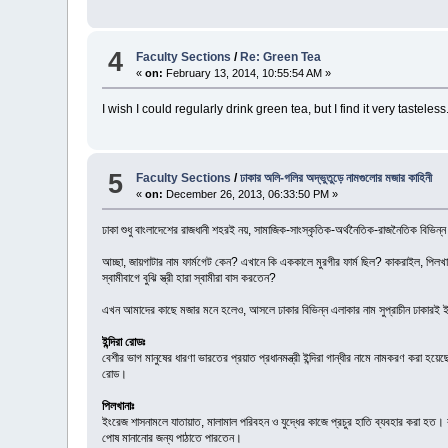
4
Faculty Sections
/
Re: Green Tea
«
on:
February 13, 2014, 10:55:54 AM »
I wish I could regularly drink green tea, but I find it very tasteless
5
Faculty Sections
/
ঢাকার অলি-গলির অদ্ভুতুড়ে নামগুলোর মজার কাহিনী
«
on:
December 26, 2013, 06:33:50 PM »
ঢাকা শুধু বাংলাদেশের রাজধানী শহরই নয়, সামাজিক-সাংস্কৃতিক-অর্থনৈতিক-রাজনৈতিক বিভিন
আচ্ছা, জায়গাটার নাম ফার্মগেট কেন? এখানে কি এককালে মুরগীর ফার্ম ছিল? কাকরাইল, পিলখা
স্বামীবাগে বুঝি স্ত্রী হারা স্বামীরা বাস করতেন?
এখন আমাদের কাছে মজার মনে হলেও, আসলে ঢাকার বিভিন্ন এলাকার নাম সুপ্রাচীন ঢাকার
ইন্দিরা রোডঃ
বেশীর ভাগ মানুষের ধারণা ভারতের প্রয়াত প্রধানমন্ত্রী ইন্দিরা গান্ধীর নামে নামকরণ করা
রোড।
পিলখানাঃ
ইংরেজ শাসনামলে যাতায়াত, মালামাল পরিবহন ও যুদ্ধের কাজে প্রচুর হাতি ব্যবহার করা হত। 
পোষ মানানোর জন্য পাঠাতে পারতেন।