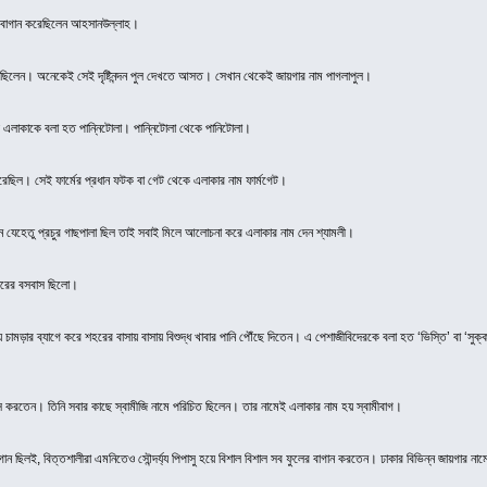
ড় বাগান করেছিলেন আহসানউল্লাহ।
রেছিলেন। অনেকেই সেই দৃষ্টিনন্দন পুল দেখতে আসত। সেখান থেকেই জায়গার নাম পাগলাপুল।
ে এলাকাকে বলা হত পান্নিটোলা। পান্নিটোলা থেকে পানিটোলা।
 করেছিল। সেই ফার্মের প্রধান ফটক বা গেট থেকে এলাকার নাম ফার্মগেট।
নে যেহেতু প্রচুর গাছপালা ছিল তাই সবাই মিলে আলোচনা করে এলাকার নাম দেন শ্যামলী।
ারের বসবাস ছিলো।
 চামড়ার ব্যাগে করে শহরের বাসায় বাসায় বিশুদ্ধ খাবার পানি পৌঁছে দিতেন। এ পেশাজীবিদেরকে বলা হত ‘ভিস্তি’ বা ‘সুক্
াস করতেন। তিনি সবার কাছে স্বামীজি নামে পরিচিত ছিলেন। তার নামেই এলাকার নাম হয় স্বামীবাগ।
ছিলই, বিত্তশালীরা এমনিতেও সৌন্দর্য্য পিপাসু হয়ে বিশাল বিশাল সব ফুলের বাগান করতেন। ঢাকার বিভিন্ন জায়গার নামে