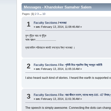
Messages - Khandoker Samaher Salem
Pages: [
1
]
2
3
...
10
1
Faculty Sections
/
শুভেচ্ছা
«
on:
February 13, 2014, 11:08:46 AM »
ফুল ফুঁটুক আর না ফুঁটুক
আজ ফাল্গুন ...........................
ড্যাফোডিল পরিবারকে জানাই বসন্তের উষ্ণ শুভেচ্ছা ।
2
Faculty Sections
/
Re: পৃথিবী নিয়ে প্রচলিত কিছু অদ্ভুত কাহিনী
«
on:
February 13, 2014, 11:05:16 AM »
I also heard such kind of stories. I heard the earth is supported 
3
Faculty Sections
/
Re: যারা জীবনে হতাশ, তাদের জন্য AK- 47 দিলাম,প
«
on:
February 13, 2014, 11:01:36 AM »
The speech is simply awesome. Connecting the dots can change th