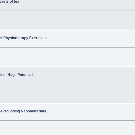
crets of tea
of Physiotherapy Exercises
ne: Huge Potential.
Surrounding Nanomaterials.