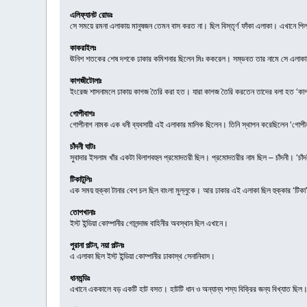
এলিফ্যানট রোডঃ
সে সময়ে রমনা এলাকায় মানুষজন তেমন বাস করত না। ছিল বিস্তৃর্ণ ফাঁকা এলাকা। এখানে
কাকরাইলঃ
ঊনিশ শতকের শেষ দশকে ঢাকার কমিশনার ছিলেন মিঃ ককরেল। সম্ভবত তার নামে সে এলাকা
কাগজীটোলাঃ
ইংরেজ শাসনামলে ঢাকায় কাগজ তৈরি করা হত। যারা কাগজ তৈরি করতেন তাদের বলা হত ‘কা
গোপীবাগঃ
গোপীনাগ নামক এক ধনী ব্যবসায়ী এই এলাকার মালিক ছিলেন। তিনি স্থাপন করেছিলেন ‘গোপ
চাঁদনী ঘাটঃ
সুবাদার ইসলাম খাঁর একটা বিলাশবহুল প্রমোদতরী ছিল। প্রমোদতরীর নাম ছিল – চাঁদনী। ‘চ
টিকাটুলিঃ
এক সময় হুক্কা টানার বেশ চল ছিল বাংলা মুল্লুকে। আর ঢাকার এই এলাকা ছিল হুক্কার ‘টি
তোপখানাঃ
ইস্ট ইন্ডিয়া কোম্পানীর গোলন্দাজ বাহিনীর অবস্থান ছিল এখানে।
পুরানা পল্টন, নয়া পল্টনঃ
এ এলাকা ছিল ইস্ট ইন্ডিয়া কোম্পানীর ঢাকাস্থ সেনানিবাস।
ধানমন্ডিঃ
এখানে এককালে বড় একটি হাট বসত। হাটটি ধান ও অন্যান্য শস্য বিক্রির জন্য বিখ্যাত ছিল