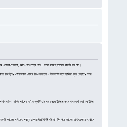
ক রকম এলাকা-মহল্লা, অলি-গলি-তস্য গলি। সাথে রয়েছে তাদের বাহারি সব নাম।
ানিটোলায় কি ছিল? এলিফ্যানট রোডে কি এককালে এলিফ্যানট মানে হাতিরা ঘুরে বেড়াত? আর
শাল বাড়ি। বাড়ির কাছের এই রাস্তাটি তার বড় মেয়ে ইন্দিরার নামে নামকরণ করা হয় ইন্দিরা
 কাজের বাইরেও ধনাঢ্য ঢাকাবাসীরা নির্দিষ্ট পরিমাণ ফি দিয়ে তাদের হাতিগুলোকে এখানে