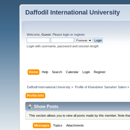
Daffodil International University
Welcome,
Guest
. Please
login
or
register
.
Login with username, password and session length
Home
Help
Search
Calendar
Login
Register
Daffodil International University
»
Profile of Khandoker Samaher Salem
»
Profile Info
Show Posts
This section allows you to view all posts made by this member. Note th
Messages
Topics
Attachments