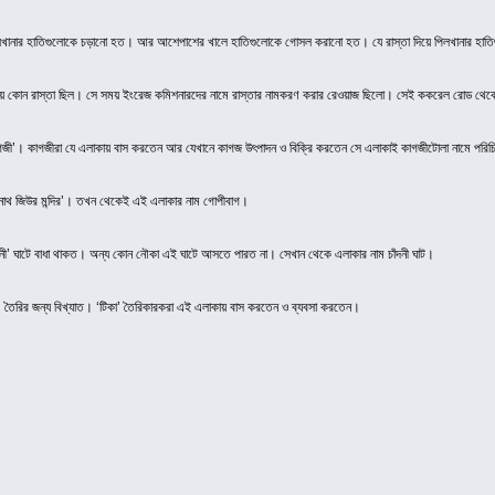
 পিলখানার হাতিগুলোকে চড়ানো হত। আর আশেপাশের খালে হাতিগুলোকে গোসল করানো হত। যে রাস্তা দিয়ে পিলখানার হা
য় কোন রাস্তা ছিল। সে সময় ইংরেজ কমিশনারদের নামে রাস্তার নামকরণ করার রেওয়াজ ছিলো। সেই ককরেল রোড থেক
গজী’। কাগজীরা যে এলাকায় বাস করতেন আর যেখানে কাগজ উৎপাদন ও বিক্রি করতেন সে এলাকাই কাগজীটোলা নামে পরি
ীনাথ জিউর মন্দির’। তখন থেকেই এই এলাকার নাম গোপীবাগ।
াঁদনী’ ঘাটে বাধা থাকত। অন্য কোন নৌকা এই ঘাটে আসতে পারত না। সেখান থেকে এলাকার নাম চাঁদনী ঘাট।
কা’ তৈরির জন্য বিখ্যাত। ‘টিকা’ তৈরিকারকরা এই এলাকায় বাস করতেন ও ব্যবসা করতেন।
।