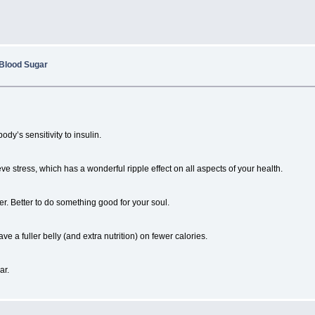
 Blood Sugar
dy’s sensitivity to insulin.
ieve stress, which has a wonderful ripple effect on all aspects of your health.
r. Better to do something good for your soul.
e a fuller belly (and extra nutrition) on fewer calories.
ar.