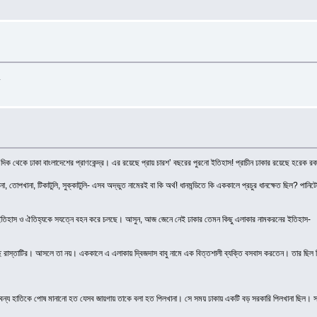
.
্ন দিক থেকে ঢাকা বাংলাদেশের প্রাণকেন্দ্র। এর রয়েছে প্রায় চারশ’ বছরের পুরনো ইতিহাস! প্রাচীন ঢাকার রয়েছে হরে
না, তোপখানা, টিকাটুলি, সুক্কাটুলি- এসব অদ্ভুত নামেরই বা কি অর্থ! ধানমন্ডিতে কি এককালে প্রচুর ধানক্ষেত ছিল? প
ই ইতিহাস ও ঐতিহ্যকে সযত্নে বহন করে চলছে। আসুন, আজ জেনে নেই ঢাকার তেমন কিছু এলাকার নামকরনের ইতিহাস-
 হয়েছে রাস্তাটির। আসলে তা নয়। এককালে এ এলাকায় দ্বিজদাস বাবু নামে এক বিত্তশালী ব্যক্তি বসবাস করতেন। তার ছিল বি
বন্য হাতিকে পোষ মানানো হত যেসব জায়গায় তাকে বলা হত পিলখানা। সে সময় ঢাকায় একটি বড় সরকারি পিলখানা ছিল। সরকারি