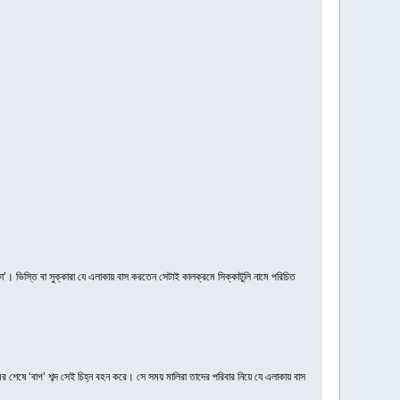
কা’। ভিস্তি বা সুক্কারা যে এলাকায় বাস করতেন সেটাই কালক্রমে সিক্কাটুলি নামে পরিচিত
র শেষে ‘বাগ’ শব্দ সেই চিহ্ন বহন করে। সে সময় মালিরা তাদের পরিবার নিয়ে যে এলাকায় বাস