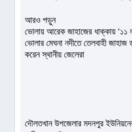
আরও পড়ুন
ভোলায় আরেক জাহাজের ধাক্কায় ‘১১ ল
ভোলার মেঘনা নদীতে তেলবাহী জাহাজ ডু
করেন স্থানীয় জেলেরা
দৌলতখান উপজেলার মদনপুর ইউনিয়নের ক