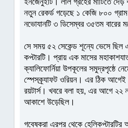
ইনজেনুইটি। লাল গ্রহের মাটিতে দেড় 
নতুন রেকর্ড গড়েছে ১ কেজি ৮০০ গ্রা
নভোযানটি ৩ ডিসেম্বর ৩৫তম বারের 
সে সময় ৫২ সেকেন্ড শূন্যে ভেসে ছিল 
কপ্টারটি। প্রায় এক মাসের মহাকাশযা
ক্যালিফোর্নিয়া উপকূলের সমুদ্রপৃষ্ঠে
স্পেসক্র্যাফট ওরিয়ন। এর ঠিক আগেই নত
রয়টার্স। খবরে বলা হয়, এর আগে ২২ নভেম
আকাশে উড়েছিল।
গবেষকরা এরপর থেকে হেলিকপ্টারটির 