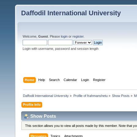
Daffodil International University
Welcome,
Guest
. Please
login
or
register
.
Login with username, password and session length
Home
Help
Search
Calendar
Login
Register
Daffodil International University
»
Profile of frahmanshetu
»
Show Posts
»
M
Profile Info
Show Posts
This section allows you to view all posts made by this member. Note that y
Messages
Topics
Attachments