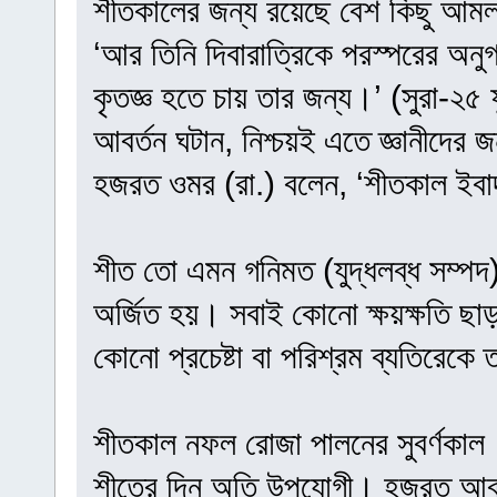
শীতকালের জন্য রয়েছে বেশ কিছু আমল 
‘আর তিনি দিবারাত্রিকে পরস্পরের অন
কৃতজ্ঞ হতে চায় তার জন্য।’ (সুরা-২
আবর্তন ঘটান, নিশ্চয়ই এতে জ্ঞানীদের 
হজরত ওমর (রা.) বলেন, ‘শীতকাল ইবা
শীত তো এমন গনিমত (যুদ্ধলব্ধ সম্পদ),
অর্জিত হয়। সবাই কোনো ক্ষয়ক্ষতি ছাড়
কোনো প্রচেষ্টা বা পরিশ্রম ব্যতিরে
শীতকাল নফল রোজা পালনের সুবর্ণকা
শীতের দিন অতি উপযোগী। হজরত আবু সা