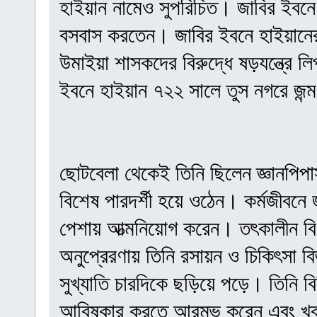
হাইয়ান নামেও সুপরিচিত। জাবির ইবনে হ
বসবাস করতেন। জাবির ইবনে হাইয়ানের
উমাইয়া শাসকদের বিরুদ্ধে ষড়যন্ত্রে ল
ইবনে হাইয়ান ৭২২ সালে তুস নগরে জন্
ছোটবেলা থেকেই তিনি ছিলেন জ্ঞানপিপাস
বিশেষ পারদর্শী হয়ে ওঠেন। কর্মজীবনে
পেশায় আত্মনিয়োগ করেন। তৎকালীন বি
অনুপ্রেরণায় তিনি রসায়ন ও চিকিৎসা বি
সুখ্যাতি চারদিকে ছড়িয়ে পড়ে। তিনি বিভ
আবিষ্কার করতে আরম্ভ করেন এবং খুব অল