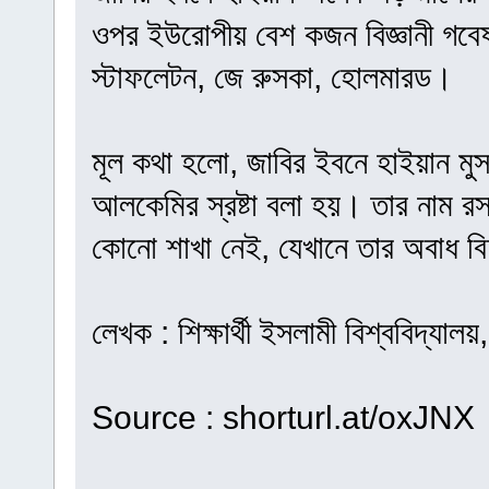
ওপর ইউরোপীয় বেশ কজন বিজ্ঞানী গবে
স্টাফলেটন, জে রুসকা, হোলমারড।
মূল কথা হলো, জাবির ইবনে হাইয়ান মু
আলকেমির স্রষ্টা বলা হয়। তার নাম রস
কোনো শাখা নেই, যেখানে তার অবাধ ব
লেখক : শিক্ষার্থী ইসলামী বিশ্ববিদ্যালয়, ক
Source : shorturl.at/oxJNX