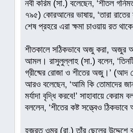
নবী করিম (সা.) বলেছেন, ‘শীতল গনিম
৭৯৫) কোরআনের ভাষায়, ‘তারা রাতের স
শেষ প্রহরে এরা ক্ষমা চাওয়ায় রত থা
শীতকালে সঠিকভাবে অজু করা, অজুর অঙ্গ 
আমল। রাসুলুল্লাহ (সা.) বলেন, ‘তি
গ্রীষ্মের রোজা ও শীতের অজু।’ (আদ 
আরও বলেছেন, ‘আমি কি তোমাদের জান
মর্যাদা বৃদ্ধি করবে!’ সাহাবায়ে কেরাম
বললেন, ‘শীতের কষ্ট সত্ত্বেও ঠিকভাবে
হজরত ওমর (রা.) তাঁর ছেলের উদ্দেশে