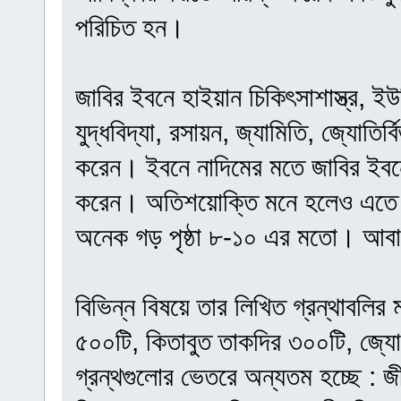
পরিচিত হন।
জাবির ইবনে হাইয়ান চিকিৎসাশাস্ত্র, ই
যুদ্ধবিদ্যা, রসায়ন, জ্যামিতি, জ্যোতির্ব
করেন। ইবনে নাদিমের মতে জাবির ইবনে
করেন। অতিশয়োক্তি মনে হলেও এতে আশ্
অনেক গড় পৃষ্ঠা ৮-১০ এর মতো। আবা
বিভিন্ন বিষয়ে তার লিখিত গ্রন্থাবলির
৫০০টি, কিতাবুত তাকদির ৩০০টি, জ্যোতির
গ্রন্থগুলোর ভেতরে অন্যতম হচ্ছে : 