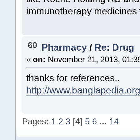
immunotherapy medicines wi
60
Pharmacy
/
Re: Drug
«
on:
November 21, 2013, 01:3
thanks for references..
http://www.banglapedia.o
Pages:
1
2
3
[
4
]
5
6
...
14