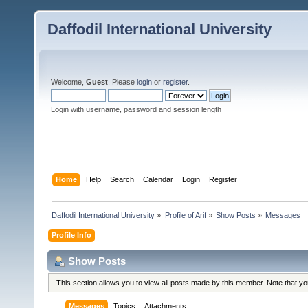
Daffodil International University
Welcome,
Guest
. Please
login
or
register
.
Login with username, password and session length
Home
Help
Search
Calendar
Login
Register
Daffodil International University
»
Profile of Arif
»
Show Posts
»
Messages
Profile Info
Show Posts
This section allows you to view all posts made by this member. Note that y
Messages
Topics
Attachments