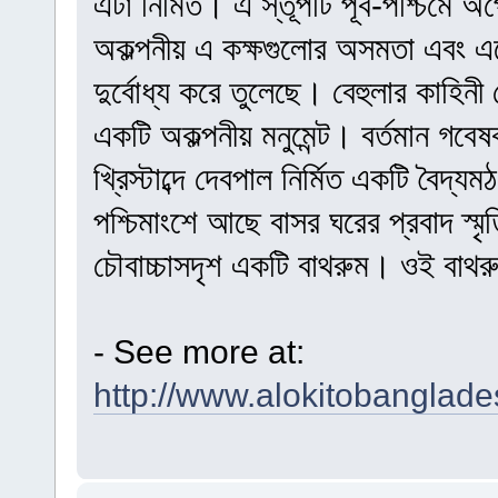
এটা নির্মিত। এ স্তূপটি পূর্ব-পশ্চিমে অ
অকল্পনীয় এ কক্ষগুলোর অসমতা এবং 
দুর্বোধ্য করে তুলেছে। বেহুলার কাহ
একটি অকল্পনীয় মনুমেন্ট। বর্তমান গব
খ্রিস্টাব্দে দেবপাল নির্মিত একটি বৈদ্
পশ্চিমাংশে আছে বাসর ঘরের প্রবাদ স্মৃত
চৌবাচ্চাসদৃশ একটি বাথরুম। ওই বাথর
- See more at:
http://www.alokitobanglade