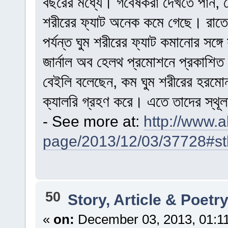
বছরের মধ্যে। গবেষকরা দেখতে পান, য
শরীরের ফ্যাট অনেক কমে গেছে। রাতে 
পর্যন্ত ঘুম শরীরের ফ্যাট কমানোর সঙ্
জার্নাল অব হেলথ প্রমোশনে প্রকাশিত হ
বেইলি বলেছেন, কম ঘুম শরীরের হরমোন
ক্যালরি গ্রহণ করে। এতে তাদের স্থূল
- See more at:
http://www.a
page/2013/12/03/37728#st
50
Story, Article & Poetr
«
on:
December 03, 2013, 01:1