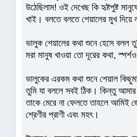
উঠেছিলাম! ওই দেখেছ কি হৃষ্টপুষ্ট মান
খাই। বলতে বলতে শেয়ালের মুখ দিয়ে
ভালুক শেয়ালের কথা শুনে হেসে বলল 
মরা মানুষ খাওয়া তো দূরের কথা, স্পর্শও
ভালুকের এরকম কথা শুনে শেয়াল কিছুমাত
তুমি যা বললে সবই ঠিক। কিন্তু আমার ক
তাকে মেরে না ফেলতে তাহলে আমিই জো
শ্রেণীর প্রাণী এবং মহৎ।