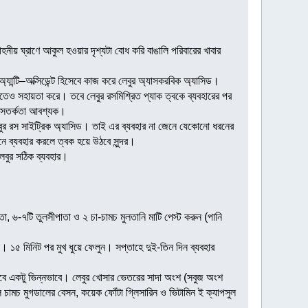
াহনীয় ঘ্রাণে আকুল হওয়ার দৃশ্যটা বোধ করি বাঙালি পরিবারের খাবার
। অ্যান্টি–অক্সিডেন্ট হিসেবে কাজ করে লেবুর অ্যাসকরবিক অ্যাসিড।
াখতেও সহায়তা করে। তবে লেবুর রসমিশ্রিত প্যাক ত্বকে ব্যবহারের পর
য়ে সতর্কতা আবশ্যক।
লেবুর রস সাইট্রিক অ্যাসিড। তাই এর ব্যবহার না জেনে যেকোনো ধরনের
 ব্যবহার করলে ত্বক হয়ে উঠবে সুন্দর।
েবুর সঠিক ব্যবহার।
াতা, ৬-৭টি তুলসীপাতা ও ২ চা-চামচ মুলতানি মাটি পেস্ট করুন (পানি
ন। ১৫ মিনিট পর মুখ ধুয়ে ফেলুন। সপ্তাহে দুই-তিন দিন ব্যবহার
হবে একটু ভিন্নভাবে। লেবুর খোসার ভেতরের সাদা অংশ (সবুজ অংশ
ল চামচ মুগডালের বেসন, কয়েক ফোঁটা গ্লিসারিন ও ভিটামিন ই ক্যাপসুল