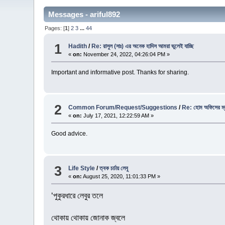
Messages - ariful892
Pages: [
1
]
2
3
...
44
1
Hadith
/
Re: রাসুল (সাঃ) এর অনেক হাদিস আমরা ভুলেই যাচ্ছি
«
on:
November 24, 2022, 04:26:04 PM »
Important and informative post. Thanks for sharing.
2
Common Forum/Request/Suggestions
/
Re: হোম অফিসের ম্য
«
on:
July 17, 2021, 12:22:59 AM »
Good advice.
3
Life Style
/
ত্বক চর্চায় লেবু
«
on:
August 25, 2020, 11:01:33 PM »
‘পুকুরধারে লেবুর তলে
থোকায় থোকায় জোনাক জ্বলে