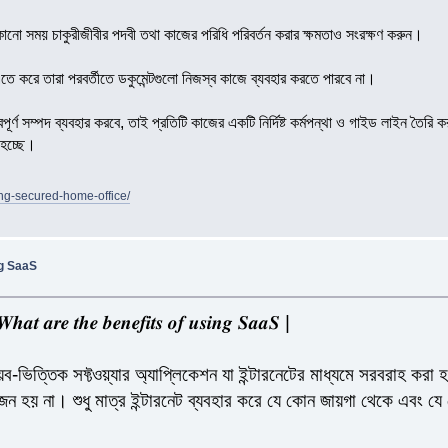
েকোনো সময় চাকুরীজীবীর পদবী তথা কাজের পরিধি পরিবর্তন করার ক্ষমতাও সংরক্ষণ করুন।
তে করে তারা পরবর্তীতে ডকুমেন্টগুলো নিজস্ব কাজে ব্যবহার করতে পারবে না।
 গুরুত্বপূর্ণ সম্পদ ব্যবহার করবে, তাই প্রতিটি কাজের একটি নির্দিষ্ট কর্মপন্থা ও গাইড লাই
হচ্ছে।
ting-secured-home-office/
ng SaaS
𝒉𝒂𝒕 𝒂𝒓𝒆 𝒕𝒉𝒆 𝒃𝒆𝒏𝒆𝒇𝒊𝒕𝒔 𝒐𝒇 𝒖𝒔𝒊𝒏𝒈 𝑺𝒂𝒂𝑺 |
িক সফ্টওয়্যার অ্যাপ্লিকেশন যা ইন্টারনেটের মাধ্যমে সরবরাহ করা হয়।
ন হয় না। শুধু মাত্র ইন্টারনেট ব্যবহার করে যে কোন জায়গা থেকে এবং যে কো