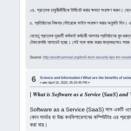
০৪. প্রত্যেক চাকুরীজীবীকে টার্মিনেট করার ক্ষমতা সংরক্ষণ করুন। য
৫. প্রতিষ্ঠানের নিজস্ব স্টোরেজে ফাইল সংরক্ষণ করার অনুমতি দিন। এ
যেহেতু প্রত্যেক দূরবর্তী কর্মকর্তা কর্মচারী আপনার প্রতিষ্ঠানের খুব
টেকনোলজি আপডেট হচ্ছে। সেই সঙ্গে কাজ করার মাধ্যমগুলোও সহজ 
Source:
http://youthcarnival.org/bn/5-tech-security-tips-for-crea
6
Science and Information
/
What are the benefits of usi
«
on:
April 16, 2020, 05:20:45 PM »
| 𝑾𝒉𝒂𝒕 𝒊𝒔 𝑺𝒐𝒇𝒕𝒘𝒂𝒓𝒆 𝒂𝒔 𝒂 𝑺𝒆𝒓𝒗𝒊𝒄𝒆 (𝑺𝒂𝒂𝑺) 𝒂𝒏𝒅 𝑾
Software as a Service (SaaS) সাস একটি ওয়েব-ভিত্ত
কোন সার্ভার বা উচ্চ কনফিগারেশনের কম্পিউটার এর প্রয়োজ
করা যায়।