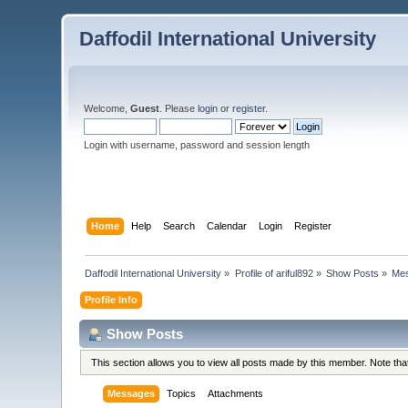
Daffodil International University
Welcome,
Guest
. Please
login
or
register
.
Login with username, password and session length
Home
Help
Search
Calendar
Login
Register
Daffodil International University
»
Profile of ariful892
»
Show Posts
»
Me
Profile Info
Show Posts
This section allows you to view all posts made by this member. Note th
Messages
Topics
Attachments