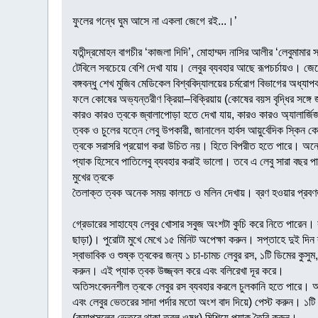
ফুলের গন্ধে ঘুম আসে না একলা জেগে রই...।’
যতীন্দ্রমোহন বাগচীর ‘কাজলা দিদি’, মোহাম্মদ নাসির আলীর ‘লেবুমামা
টেবিলে সবচেয়ে বেশি দেখা যায়। লেবুর ব্যবহার আছে রূপচর্চায়ও। জ
বঙ্গবন্ধু শেখ মুজিব মেডিকেল বিশ্ববিদ্যালয়ের চর্মরোগ বিভাগের অধ্যা
ফলে কোষের অভ্যন্তরীণ ক্রিয়া–বিক্রিয়ায় (কোষের বয়স বৃদ্ধির সঙ্
কারও কারও ত্বকে জ্বালাপোড়া হতে দেখা যায়, কারও কারও অ্যালার্
ত্বক ও চুলের যত্নে লেবু উপকারী, জানালেন হার্বস আয়ুর্বেদিক স্কিন
ত্বকে সরাসরি প্রয়োগ করা উচিত নয়। হিতে বিপরীত হতে পারে। অনেক
প্যাক হিসেবে পাতিলেবু ব্যবহার করাই ভালো। তবে এ লেবু সারা বছর
মুখের ত্বকে
তৈলাক্ত ত্বক অনেক সময় কালচে ও মলিন দেখায়। ব্রণ হওয়ার প্রবণত
গ্রেডারের সাহায্যে লেবুর খোসার সবুজ অংশটা কুচি করে নিতে পারেন। ক
ছাড়া)। পুরোটা মুখে মেখে ১৫ মিনিট অপেক্ষা করুন। সপ্তাহে দুই দ
স্বাভাবিক ও শুষ্ক ত্বকের জন্য ১ চা-চামচ লেবুর রস, ১টি ডিমের কুস
করুন। এই প্যাক ত্বক উজ্জ্বল করে এবং বলিরেখা দূর করে।
অতিসংবেদনশীল ত্বকে লেবুর রস ব্যবহার করলে চুলকানি হতে পারে। অন
এবং লেবুর ভেতরের সাদা পর্দার মতো অংশ বাদ দিয়ে) পেস্ট করুন। ১টি
(ক্যাপসুলের ভেতরে থাকা তরল ওষুধ) মিশিয়ে প্যাক তৈরি করুন।