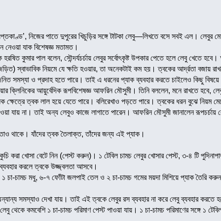
র সপ্তকাণ্ড’, নিজের পাতে দুপুরের খিচুড়ির সঙ্গে টাটকা লেবু—লিখতে বসে সবই এল। লেবুর মে
েনে নেওয়া যাক বিশেষজ্ঞ মতামত।
পক হরষিত কুমার পাল বলেন, সৌন্দর্যচর্চায় লেবুর সর্বোৎকৃষ্ট উপকার পেতে হলে লেবু খেতে হবে
গে জড়িত) স্বাভাবিক নিয়মে যে ক্ষতি হওয়ার, তা অনেকটাই কম হয়। ত্বকের আর্দ্রতা বজায় র
জিজনিত সমস্যা ও প্রদাহ হতে পারে। তাই এ ধরনের প্যাক ব্যবহার করতে চাইলেও কিছু বিষ
 কেয়ার ক্লিনিকের আয়ুর্বেদিক রূপবিশেষজ্ঞ আফরিন মৌসুমী। তিনি বললেন, মনে রাখতে হবে, 
 ক্ষেত্রে ত্বক লাল হয়ে যেতে পারে। বলিরেখাও পড়তে পারে। ত্বকের ধরন বুঝে নিয়ম মেনে
 পাওয়া যায় না। তাই অন্য লেবুও কাজে লাগাতে পারেন। আফরিন মৌসুমী জানালেন রূপচর্চায় ল
াও থাকে। যাঁদের ত্বক তৈলাক্ত, তাঁদের জন্য এই প্যাক।
ুচি করা খোসা বেটে নিন (পেস্ট করুন)। ১ টেবিল চামচ লেবুর খোসার পেস্ট, ৩-৪ টি পুদিনাপ
িন ব্যবহার করলে ত্বকে উজ্জ্বলতা আসবে।
ুম, ১ চা-চামচ মধু, ৬-৭ ফোঁটা জলপাই তেল ও ২ চা-চামচ গমের ময়দা মিশিয়ে প্যাক তৈরি করু
্যান্য সমস্যাও দেখা যায়। তাই এই ত্বকে লেবুর রস ব্যবহার না করে লেবু ব্যবহার করতে 
 লেবু থেকে কমবেশি ১ চা-চামচ পরিমাণ পেস্ট পাওয়া যায়। ১ চা-চামচ পরিমাণের সঙ্গে ১ টেবি