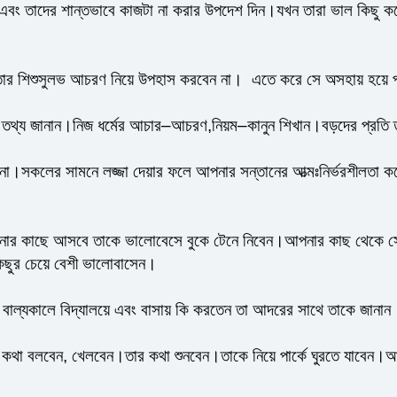
ল এবং তাদের শান্তভাবে কাজটা না করার উপদেশ দিন।যখন তারা ভাল কিছু
।তার শিশুসুলভ আচরণ নিয়ে উপহাস করবেন না। এতে করে সে অসহায় হয়ে
্কে তথ্য জানান।নিজ ধর্মের আচার–আচরণ,নিয়ম–কানুন শিখান।বড়দের প্রত
া।সকলের সামনে লজ্জা দেয়ার ফলে আপনার সন্তানের আত্মঃনির্ভরশীলতা কমে
র কাছে আসবে তাকে ভালোবেসে বুকে টেনে নিবেন।আপনার কাছ থেকে সে 
িছুর চেয়ে বেশী ভালোবাসেন।
বাল্যকালে বিদ্যালয়ে এবং বাসায় কি করতেন তা আদরের সাথে তাকে জানান
থে কথা বলবেন, খেলবেন।তার কথা শুনবেন।তাকে নিয়ে পার্কে ঘুরতে যাবেন।