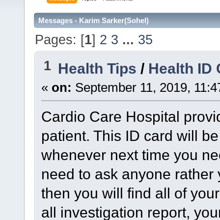
Messages - Karim Sarker(Sohel)
Pages: [
1
]
2
3
...
35
1
Health Tips
/
Health ID
«
on:
September 11, 2019, 11:4
Cardio Care Hospital provid
patient. This ID card will be
whenever next time you nee
need to ask anyone rather 
then you will find all of yo
all investigation report, yo