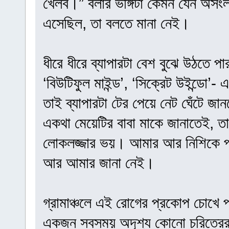
খেলব।” বলার ভঙ্গিটা কেমন যেন অসংল
এসেছিল, তা বলতে মানা নেই।
ধীরে ধীরে ব্যাপারটা বেশ বুঝে উঠতে 
‘বিউটিফুল মাইন্ড’, ‘সিক্রেট উইন্ডো’
তাই ব্যাপারটা টের পেয়ে নেট ঘেঁটে জা
একথা মেয়েটির বাবা মাকে জানাতেই, 
লোকলজ্জার ভয়। আমার আর নিশিকে প
আর আমার জানা নেই।
গ্রামাঞ্চলে এই রোগের প্রকোপ চোখে 
একজন সবসময় অদৃশ্য কোনো চরিত্রের স