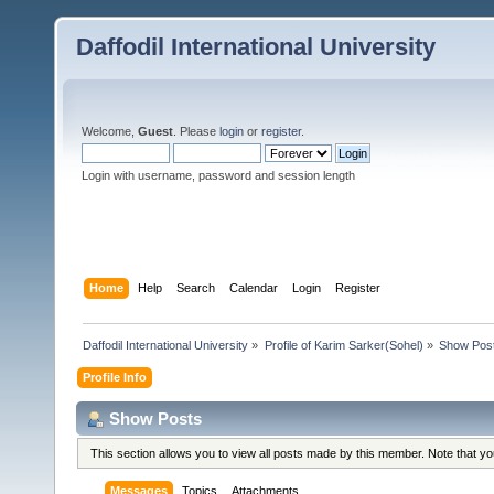
Daffodil International University
Welcome,
Guest
. Please
login
or
register
.
Login with username, password and session length
Home
Help
Search
Calendar
Login
Register
Daffodil International University
»
Profile of Karim Sarker(Sohel)
»
Show Pos
Profile Info
Show Posts
This section allows you to view all posts made by this member. Note that y
Messages
Topics
Attachments