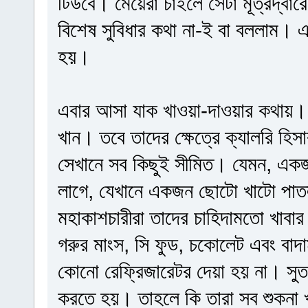
টিউবে। মেয়েরা চাইলে সেটা মূত্রদ্বার
বিশেষ সুবিধার কথা না-ই বা বললাম। এস
হয়।
এবার আসা যাক খাওয়া-দাওয়ার কথায়। 
খান। তবে তাদের ক্ষেত্রে ক্যালরি হিস
সেখানে সব কিছুই সীমিত। যেমন, একজন
লাগে, যেখানে একজন ছোটো খাটো পাতল
মহাকাশচারীরা তাদের চাহিদামতো খাবার 
গরুর মাংস, সি ফুড, চকোলেট এবং বাদা
কোনো রেফ্রিজারেটর দেয়া হয় না। সুতর
করতে হয়। তাহলে কি তারা সব শুকনা খ