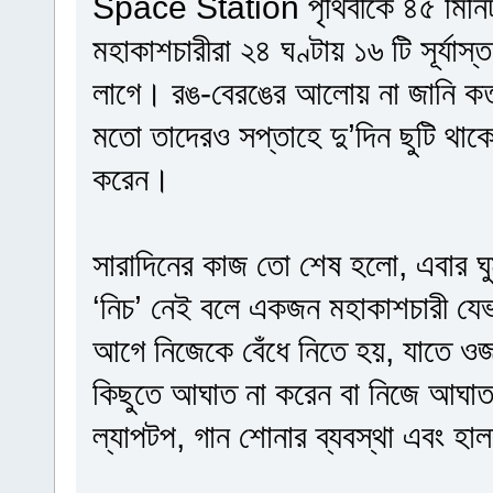
Space Station পৃথিবীকে ৪৫ মিনিট
মহাকাশচারীরা ২৪ ঘণ্টায় ১৬ টি সূর্যা
লাগে। রঙ-বেরঙের আলোয় না জানি কতট
মতো তাদেরও সপ্তাহে দু’দিন ছুটি থাক
করেন।
সারাদিনের কাজ তো শেষ হলো, এবার ঘ
‘নিচ’ নেই বলে একজন মহাকাশচারী যেভা
আগে নিজেকে বেঁধে নিতে হয়, যাতে ও
কিছুতে আঘাত না করেন বা নিজে আঘাত
ল্যাপটপ, গান শোনার ব্যবস্থা এবং হ