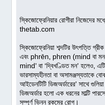
স্কিজোফ্রেনিয়ার রোগীরা নিজেদের মধ্যে
thetab.com
স্কিজোফ্রেনিয়া শব্দটির উৎপত্তি গ্রী
এবং phrēn, phren (mind বা মন) থ
mind’ বা ‘দ্বিখণ্ডিত মন’ হলেও, এট
ভারসাম্যহীনতা বা অসামঞ্জস্যতাকে ব
আইডেনটিটি ডিজঅর্ডারের’ সাথে গুলিয়
ডিজঅর্ডার হলো এক ধরনের মাল্টি পারসো
সম্পূর্ণ ভিন্ন রকমের রোগ।