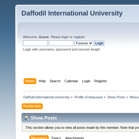
Daffodil International University
Welcome,
Guest
. Please
login
or
register
.
Login with username, password and session length
Home
Help
Search
Calendar
Login
Register
Daffodil International University
»
Profile of tokiyeasir
»
Show Posts
»
Mess
Profile Info
Show Posts
This section allows you to view all posts made by this member. Note that y
Messages
Topics
Attachments