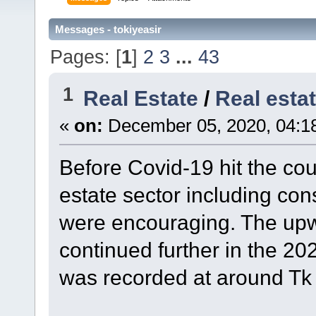
Messages - tokiyeasir
Pages: [
1
]
2
3
...
43
1
Real Estate
/
Real esta
«
on:
December 05, 2020, 04:1
Before Covid-19 hit the count
estate sector including con
were encouraging. The upw
continued further in the 2
was recorded at around Tk 8