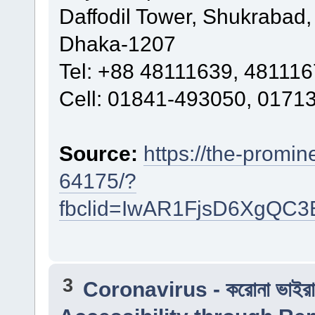
Daffodil Tower, Shukrabad
Dhaka-1207
Tel: +88 48111639, 48111
Cell: 01841-493050, 0171
Source:
https://the-promin
64175/?
fbclid=IwAR1FjsD6XgQC3
3
Coronavirus - করোনা ভাইর