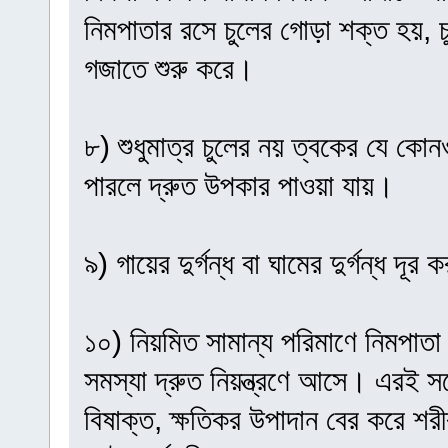
নিমপাতার রসে চুলের গোড়া শক্ত হয়, চু
গজাতে শুরু করে।
৮) শুধুমাত্র চুলের নয় ত্বকের যে কোন
পারলে দ্রুত উপকার পাওয়া যায়।
৯) গায়ের দুর্গন্ধ বা ঘামের দুর্গন্ধ দ
১০) নিয়মিত সামান্য পরিমাণে নিমপাতা
সমস্যা দ্রুত নিয়ন্ত্রণে আসে। এরই সঙ
বিষাক্ত, ক্ষতিকর উপাদান বের করে শর