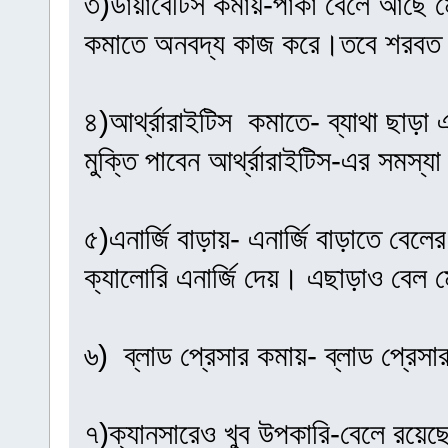
৩)ডায়াবেটিস কমায়-পাকা বেলে আছে মে
কমাতে অনবদ্য কাজ করে।তবে শরবত 
৪)আর্থ্রারাইটিস কমাতে- ব্যাথা ছাড
মুক্তি পাবেন আর্থ্রারাইটিস-এর সমস্য
৫)এনার্জি বাড়ায়- এনার্জি বাড়াতে বেলে
ক্যালোরি এনার্জি দেয়। এছাড়াও বেল 
৬) ব্লাড প্রেসার কমায়- ব্লাড প্রেসার
৭)ক্যানসারেও খুব উপকারি-বেলে রয়েছে অ