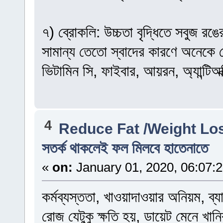
৭) ব্রোকলি: উচ্চতা বৃদ্ধিতে সবুজ রঙে
সামান্য তেতো স্বাদের কারণে অনেকে ব
ভিটামিন সি, ফাইবার, আয়রন, অ্যান্টিঅক
4
Reduce Fat /Weight Lo
সতর্ক থাকলেই ফল মিলবে হাতেনাতে
«
on:
January 01, 2020, 06:07:
কর্মব্যস্ততা, খাওয়াদাওয়ার অনিয়ম, ব
রোজ যেটুকু ক্ষতি হয়, ডায়েট মেনে খানিক