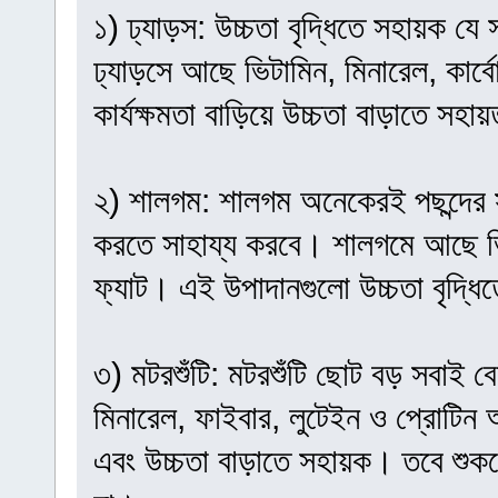
১) ঢ্যাড়স: উচ্চতা বৃদ্ধিতে সহায়ক য
ঢ্যাড়সে আছে ভিটামিন, মিনারেল, কার
কার্যক্ষমতা বাড়িয়ে উচ্চতা বাড়াতে সহ
২) শালগম: শালগম অনেকেরই পছন্দের 
করতে সাহায্য করবে। শালগমে আছে ভিট
ফ্যাট। এই উপাদানগুলো উচ্চতা বৃদ্ধ
৩) মটরশুঁটি: মটরশুঁটি ছোট বড় সবাই ব
মিনারেল, ফাইবার, লুটেইন ও প্রোটিন 
এবং উচ্চতা বাড়াতে সহায়ক। তবে শুক