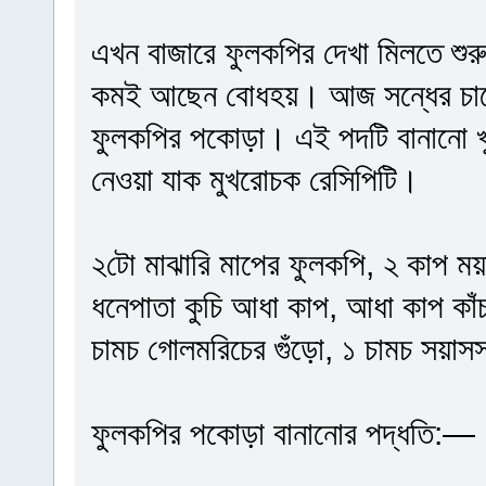
এখন বাজারে ফুলকপির দেখা মিলতে শুর
কমই আছেন বোধহয়। আজ সন্ধের চায়ের 
ফুলকপির পকোড়া। এই পদটি বানানো 
নেওয়া যাক মুখরোচক রেসিপিটি।
২টো মাঝারি মাপের ফুলকপি, ২ কাপ ময়দ
ধনেপাতা কুচি আধা কাপ, আধা কাপ কাঁচা
চামচ গোলমরিচের গুঁড়ো, ১ চামচ সয়
ফুলকপির পকোড়া বানানোর পদ্ধতি:—