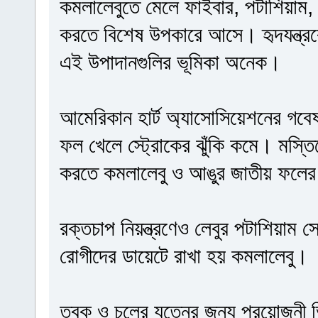
কমলালেবুতে মেলে ফাইবার, পটাশিয়াম, ভি
করতে বিশেষ উপকারে আসে। হৃদযন্ত্রকে
এই উপাদানগুলির ভূমিকা অনেক।
আমেরিকান হার্ট অ্যাসোসিয়েশনের গবে
ফল খেলে স্ট্রোকের ঝুঁকি কমে। মস্ত
করতে কমলালেবু ও আঙুর জাতীয় ফলে
রক্তচাপ নিয়ন্ত্রণেও লেবুর পটাশিয়াম 
রোগীদের ডায়েটে রাখা হয় কমলালেবু।
ত্বক ও চুলের যত্নের জন্য প্রয়োজনী ভি