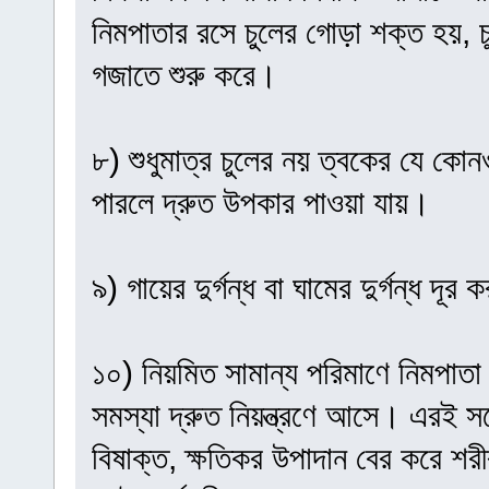
নিমপাতার রসে চুলের গোড়া শক্ত হয়, চু
গজাতে শুরু করে।
৮) শুধুমাত্র চুলের নয় ত্বকের যে কোন
পারলে দ্রুত উপকার পাওয়া যায়।
৯) গায়ের দুর্গন্ধ বা ঘামের দুর্গন্ধ দ
১০) নিয়মিত সামান্য পরিমাণে নিমপাতা
সমস্যা দ্রুত নিয়ন্ত্রণে আসে। এরই সঙ
বিষাক্ত, ক্ষতিকর উপাদান বের করে শর