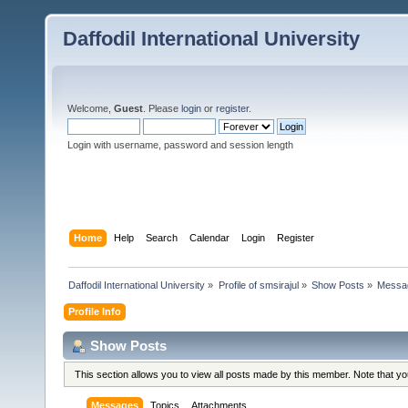
Daffodil International University
Welcome,
Guest
. Please
login
or
register
.
Login with username, password and session length
Home
Help
Search
Calendar
Login
Register
Daffodil International University
»
Profile of smsirajul
»
Show Posts
»
Messa
Profile Info
Show Posts
This section allows you to view all posts made by this member. Note that y
Messages
Topics
Attachments