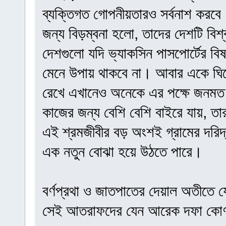
ব্যক্তিগত গোপনীয়তারও সর্বনাশ করবে।
জন্য বিড়ম্বনা হলো, তাদের দেশটি বিশ্
দেশগুলো যদি ভ্যাকসিন পাসপোর্টের বি
মেনে উপায় থাকবে না। আবার একে ঘিরে
রেখে এখানেও অনেকে এর পক্ষে জনমত 
কাজের জন্য বেশি বেশি বাইরে যায়, তার
এই শ্রমজীবীর বড় অংশই গ্রামের দরিদ্
এক নতুন বোঝা হয়ে উঠতে পারে।
বর্ণপ্রথা ও জাতপাতের দেয়াল অতীতে য
সেই আতরাফদের যেন আরেক দফা কোণ