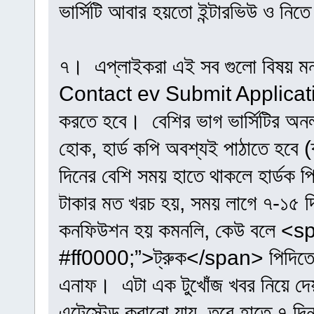
ভার্সিটি আবার হয়তো ইন্টারভিউ ও নিত
৭। এপ্লাইকরা এই সব গুলো বিষয় ম
Contact ev Submit Application 
করতে হবে। বেশির ভাগ ভার্সিটির অন
হোক, হার্ড কপি অবশ্যই পাঠাতে হবে 
দিনের বেশি সময় হাতে থাকলে হার্ডক 
টাকার মত খরচ হয়, সময় লাগে ৭-১৫ 
কনফিউশন হয় কমনলি, কেউ বলে <s
#ff0000;”>ট্রুক</span> পিদিতে
এনাফ। এটা এক টুখোঁজ খবর নিয়ে দেয়া
এটেস্টেড করানো যায়, তবে হাতে ৭ দ