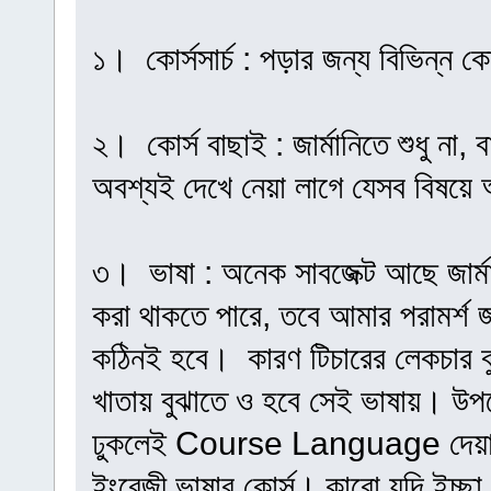
১। কোর্সসার্চ : পড়ার জন্য বিভিন্ন ক
২। কোর্স বাছাই : জার্মানিতে শুধু ন
অবশ্যই দেখে নেয়া লাগে যেসব বিষয়ে
৩। ভাষা : অনেক সাবজেক্ট আছে জার্মা
করা থাকতে পারে, তবে আমার পরামর্শ জা
কঠিনই হবে। কারণ টিচারের লেকচার বু
খাতায় বুঝাতে ও হবে সেই ভাষায়। উপর
ঢুকলেই Course Language দেয়া থ
ইংরেজী ভাষার কোর্স। কারো যদি ইচ্ছা 