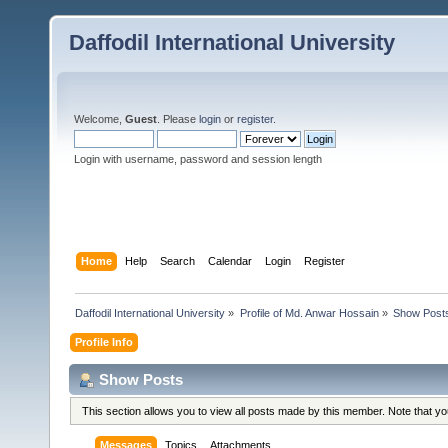
Daffodil International University
Welcome,
Guest
. Please
login
or
register
.
Login with username, password and session length
Home
Help
Search
Calendar
Login
Register
Daffodil International University
»
Profile of Md. Anwar Hossain
»
Show Post
Profile Info
Show Posts
This section allows you to view all posts made by this member. Note that y
Messages
Topics
Attachments