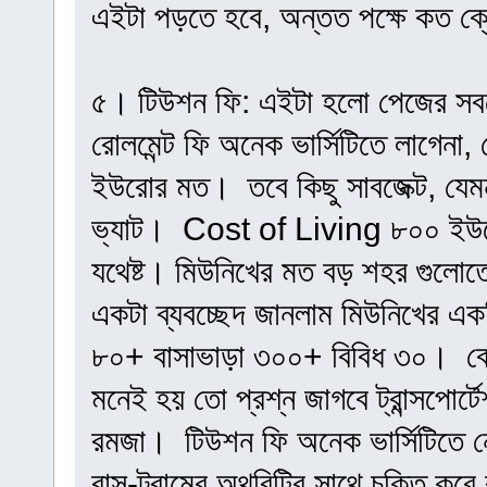
এইটা পড়তে হবে, অন্তত পক্ষে কত ক্র
৫। টিউশন ফি: এইটা হলো পেজের সবচেয়
রোলমেন্ট ফি অনেক ভার্সিটিতে লাগেনা
ইউরোর মত। তবে কিছু সাবজেক্ট, যে
ভ্যাট। Cost of Living ৮০০ ইউরো
যথেষ্ট। মিউনিখের মত বড় শহর গুলোত
একটা ব্যবচ্ছেদ জানলাম মিউনিখের একস
৮০+ বাসাভাড়া ৩০০+ বিবিধ ৩০। বে
মনেই হয় তো প্রশ্ন জাগবে ট্রান্সপো
রমজা। টিউশন ফি অনেক ভার্সিটিতে নেয়
বাস-ট্রামের অথরিটির সাথে চুক্তি করে 