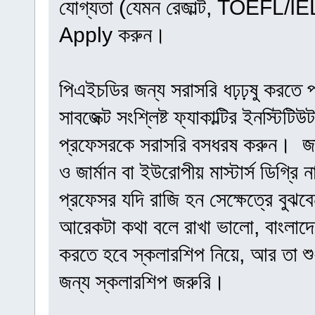
যোগ্যতা (যেমন রেজাল্ট, TOEFL/IELTS
Apply করুন।
পিএইচডির জন্য সরাসরি ধঢ়ঢ়ষু করতে 
সাবজেক্ট সংশ্লিষ্ট ফ্যাকাল্টির ইনস্টি
প্রফেসরকে সরাসরি বসধরষ করুন। জ
ও জার্মান বা ইউরোপীয় মাস্টার্স ডিগ্
প্রফেসর যদি রাজি হন সেক্ষেত্রে বুঝ
আরেকটা কথা বলে রাখা ভালো, বাংলাদেশ
করতে হবে স্কলারশিপ নিয়ে, আর তা শুধ
জন্য স্কলারশিপ জরুরি।