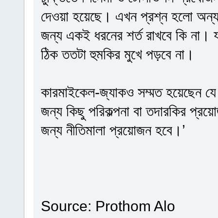
দেওয়া হয়েছে। এখন প্রশ্ন হলো অন্যান্
জন্য একই ধরনের শর্ত রাখবে কি না। য
ঠিক ততটা হুমকির মুখে পড়বে না।
কারমাইকেল-জ্যাকও সম্মত হয়েছেন যে ক
জন্য কিছু পরিকল্পনা বা তদারকির প্রয়
জন্য নীতিমালা প্রয়োজন হবে।’
Source: Prothom Alo