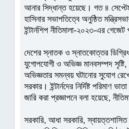
আনার সিদ্ধান্ত হয়েছে। গত ৪ সেপ্টেম্বরে
হাসিনার সভাপতিত্বে অনুষ্ঠিত মন্ত্রিস
ইন্টার্নশিপ নীতিমালা-২০২৩-এর গেজে
দেশের স্নাতক ও স্নাতকোত্তর ডিগ্রিধা
যুগোপযোগী ও অভিজ্ঞ মানবসম্পদ সৃষ্টি, পা
অভিজ্ঞতার সমন্বয় ঘটানোর সুযোগ রেখে 
সরকার। ইন্টার্নদের নির্দিষ্ট পরিমাণ ভা
জারি করা প্রজ্ঞাপনে বলা হয়েছে, নীতি
সরকারি, আধা সরকারি, স্বায়ত্তশাসিত কি