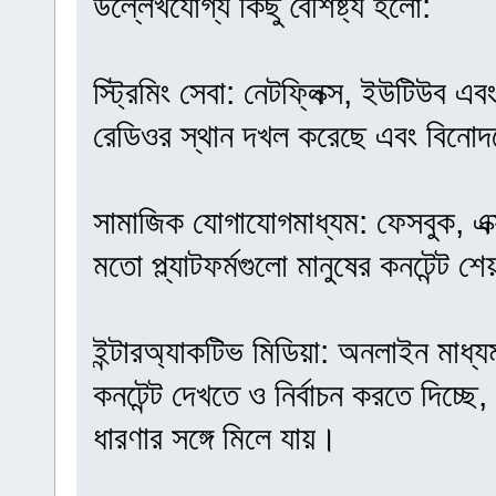
উল্লেখযোগ্য কিছু বৈশিষ্ট্য হলো:
স্ট্রিমিং সেবা: নেটফ্লিক্স, ইউটিউব এ
রেডিওর স্থান দখল করেছে এবং বিনোদ
সামাজিক যোগাযোগমাধ্যম: ফেসবুক, এক্
মতো প্ল্যাটফর্মগুলো মানুষের কনটেন্ট 
ইন্টারঅ্যাকটিভ মিডিয়া: অনলাইন মাধ
কনটেন্ট দেখতে ও নির্বাচন করতে দিচ্ছে
ধারণার সঙ্গে মিলে যায়।