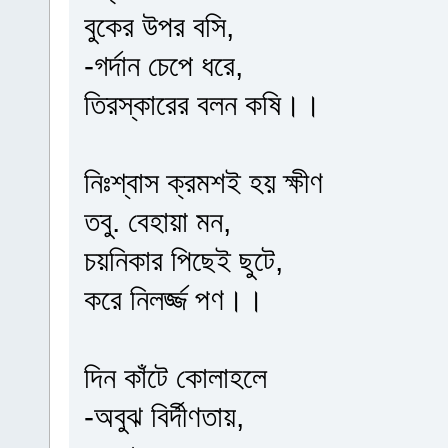
বুকের উপর বসি,
-গর্দান চেপে ধরে,
তিরস্কারের বলন কষি।।
নিঃশ্বাস ক্রমশই হয় ক্ষীণ
তবু. বেহায়া মন,
চয়নিকার পিছেই ছুটে,
করে নিলর্জ্জ পণ।।
দিন কাঁটে কোলাহলে
-অবুঝ বির্দীণতায়,