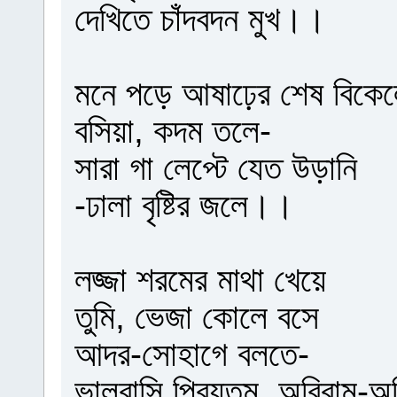
দেখিতে চাঁদবদন মুখ।।
মনে পড়ে আষাঢ়ের শেষ বিকে
বসিয়া, কদম তলে-
সারা গা লেপ্টে যেত উড়ানি
-ঢালা বৃষ্টির জলে।।
লজ্জা শরমের মাথা খেয়ে
তুমি, ভেজা কোলে বসে
আদর-সোহাগে বলতে-
ভালবাসি প্রিয়তম, অবিরাম-অ