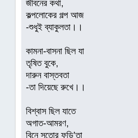
জীবনের কথা,
কল্পলোকের গল্প আজ
-শুধুই ব্যাকুলতা।।
কামনা-বাসনা ছিল যা
তৃষিত বুকে,
দারুন বাস্তবতা
-তা দিয়েছে রুখে।।
বিশ্বাস ছিল যাতে
অগাত-আমরণ,
বিনে সূতোর ফুড়ি’তা