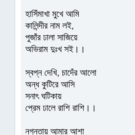
হাসিঁমাখা মুখে আমি
কালিন্দীর নাম লই,
পুজাঁর ঢালা সাজিয়ে
অভিরাম দুঃখ সই।।
স্বপ্ন দেখি, চাদেঁর আলো
অন্ধ কুটিরে আসি
সনাৎ ঘটিকায়
প্রেম ঢালে রাশি রাশি।।
নগ্নতায় আমার আশা