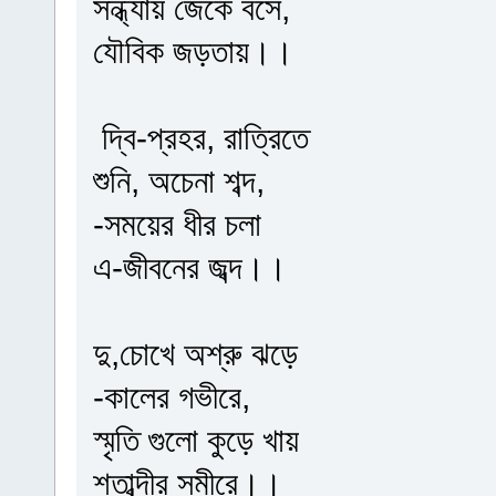
সন্ধ্যায় জেকে বসে,
যৌবিক জড়তায়।।
দ্বি-প্রহর, রাত্রিতে
শুনি, অচেনা শব্দ,
-সময়ের ধীর চলা
এ-জীবনের জব্দ।।
দু,চোখে অশ্রু ঝড়ে
-কালের গভীরে,
স্মৃতি গুলো কুড়ে খায়
শতাব্দীর সমীরে।।