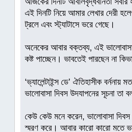
আজকের দিনটি আবালবৃদ্ধবনিতা সবার হ
এই দিনটি নিয়ে আমার লেখার দেরী হলে
ট্রলে এবং স্ট্যাটাসে ভরে গেছে।
অনেকের আবার বক্তব্য, এই ভালোবাসা 
কষ্ট পাচ্ছেন। ভাবতেই পারছেন না কি
‘ভ্যালেন্টাইন্স ডে’ ঐতিহাসীক বর্ননা
ভালোবাসা দিবস উদযাপনের সূচনা তা ব
কেউ কেউ মনে করেন, ভালোবাসা দিবস প
স্মরণ করে। আবার কারো কারো মতে ভালো