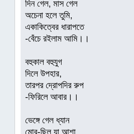
দিন গেল, মাস গেল
অচেনা হলে তুমি,
একাকিত্বের ধারাপতে
-বেঁচে রইলাম আমি।।
বহুকাল বহুযুগ
দিলে উপহার,
তারপর দ্রোপদির রুপ
-ফিরিলে আবার।।
ভেঙ্গে গেল ধ্যান
মোর-ছিল যা আশা,