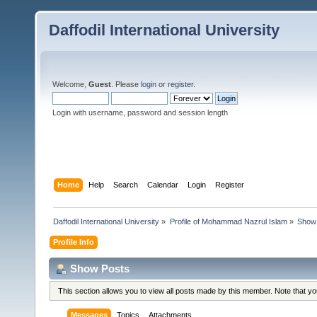
Daffodil International University
Welcome,
Guest
. Please
login
or
register
.
Login with username, password and session length
Home
Help
Search
Calendar
Login
Register
Daffodil International University
»
Profile of Mohammad Nazrul Islam
»
Show
Profile Info
Show Posts
This section allows you to view all posts made by this member. Note that y
Messages
Topics
Attachments