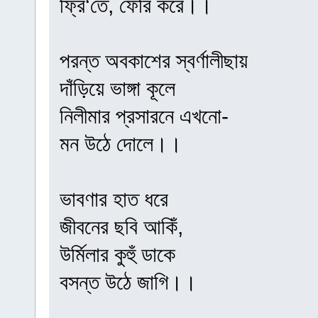
ফ্রি‘তে, ফেরি করে।।
পরন্ত অবকাশের স্বর্ণালীছায়
দাঁড়িয়ে ভাঙ্গা কূলে
নিলীমার প্রসারনে এখনো-
মন উঠে দোলে।।
ভাবণার হাত ধরে
জীবনের ছবি আকিঁ,
উর্মিলার কুহুঁ ডাকে
বসন্ত উঠে জাগি।।