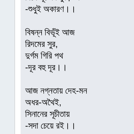
-শুধুই অকারণ।।
বিষন্ন বিভূঁই আজ
রিদমের সুর,
দুর্গম গিরি পথ
-দূর বহু দূর।।
আজ নগ্নতায় দেহ-মন
অধর-অথৈই,
সিনানের সূচীতায়
-সদা চেয়ে রই।।