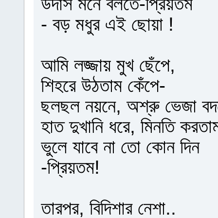
উদাস মনে বলতে-প্রিয়তম
- বড় মধুর এই ছোয়া !
আমি লজ্জায় মুখ ছেঁপে,
শিহরে উঠতাম কেঁপে-
ছলছল নয়নে, অশ্রু ভেজা বদ
হাত দুখানি ধরে, মিনতি করতা
ভুলে যাবে না তো কোন দিন
-প্রিয়তম!
তারপর, বিদিশার নেশা..