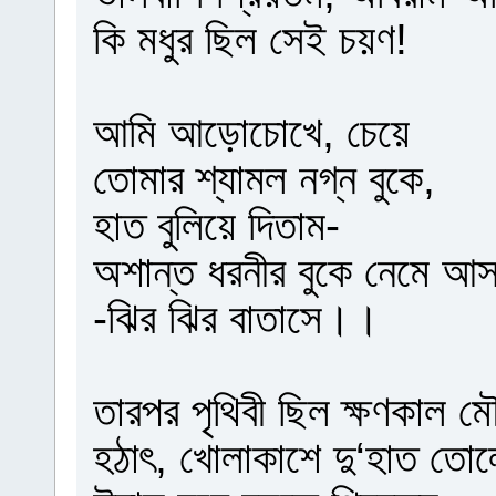
কি মধুর ছিল সেই চয়ণ!
আমি আড়োচোখে, চেয়ে
তোমার শ্যামল নগ্ন বুকে,
হাত বুলিয়ে দিতাম-
অশান্ত ধরনীর বুকে নেমে আসত
-ঝির ঝির বাতাসে।।
তারপর পৃথিবী ছিল ক্ষণকাল ম
হঠাৎ, খোলাকাশে দু‘হাত তোল