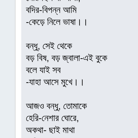
বদির-বিপন্ন আমি
-কেড়ে নিলে ভাষা।।
বন্ধু, সেই থেকে
বড় বিষ, বড় জ্বালা-এই বুকে
বলে যাই সব
-যাহা আসে মুখে।।
আজও বন্ধু, তোমাকে
হেরি-নেশার ঘোরে,
অকথা- ছাই মাথা