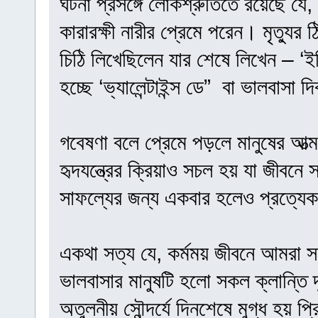
ঘটনা প্রসঙ্গে লোকশ্রুতিতে রয়েছে যে,
কারারক্ষী নারীর প্রেমে পরেন। মৃত্যুর ঠ
চিঠি লিখেছিলেন যার শেষে লিখেন – ‘ই
হচ্ছে ‘ভ্যালেন্টাইন্স ডে” বা ভালবাসা 
গবেষণা বলে প্রেমে পড়লে মানুষের আত্
হৃদযন্ত্রের ক্রিয়াও সচল হয় যা জীব
সাফল্যের জন্য একবার হলেও প্রত্যেকট
একথা সত্য যে, কর্মময় জীবনে আমরা 
ভালবাসার মানুষটি হলো সকল ক্লান্তি 
অতুলনীয় সৌন্দর্যে দিনশেষে মুগ্ধ হয় প