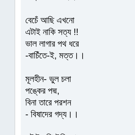
বেচেঁ আছি এখনো
এটাই নাকি সত্য !!
ভাল লাগার পথ ধরে
-বাচিঁতে-ই, মত্ত।।
মূলহীন- ভুল চলা
পঙ্কের পদ্ম,
বিনা তারে পরশন
- বিষাদের গদ্য।।