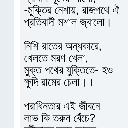
-মুক্তির নেশায়, রাজপথে ঐ
প্রতিবাদী মশাল জ্বালো।
নিশি রাতের অন্ধকারে,
খেলতে মরণ খেলা,
মুক্ত পথের যুক্তিতে- হও
ক্ষুদি রামের চেলা।।
পরাধিনতার এই জীবনে
লাভ কি তরুন বেঁচে?