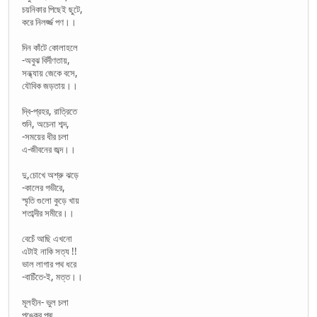
চয়নিকার পিছেই ছুটে,
করে নিলর্জ্জ পণ।।
দিন কাঁটে কোলাহলে
-অবুঝ বির্দীণতায়,
সন্ধ্যায় জেকে বসে,
যৌবিক জড়তায়।।
দ্বি-প্রহর, রাত্রিতে
শুনি, অচেনা শব্দ,
-সময়ের ধীর চলা
এ-জীবনের জব্দ।।
দু,চোখে অশ্রু ঝড়ে
-কালের গভীরে,
স্মৃতি গুলো কুড়ে খায়
শতাব্দীর সমীরে।।
বেচেঁ আছি এখনো
এটাই নাকি সত্য !!
ভাল লাগার পথ ধরে
-বাচিঁতে-ই, মত্ত।।
মূলহীন- ভুল চলা
পঙ্কের পদ্ম,