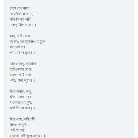
ভেঙ্গে গেল ধ্যান
মোর-ছিল যা আশা,
বদির-বিপন্ন আমি
-কেড়ে নিলে ভাষা।।
বন্ধু, সেই থেকে
বড় বিষ, বড় জ্বালা-এই বুকে
বলে যাই সব
-যাহা আসে মুখে।।
আজও বন্ধু, তোমাকে
হেরি-নেশার ঘোরে,
অকথা- ছাই মাথা
-বলি, পাড়া জুড়ে।।
বিনয়-মিনতি, বন্ধু
রইল- তোমা দ্বার
মাতালের এই বুলি,
কর্ণে নিও না আর।।
ফিরে এসে,অলি-গলি
রাখিও পদ ধূলি,
-যদি মন চায়,
হারানো সেই বকুল তলায়।।