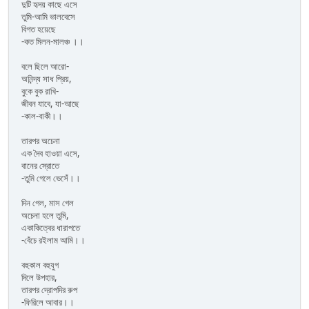
দুটি হৃদয় কাছে এসে
তুমি-আমি ভালবেসে
বিগত হয়েছে
-কত মিলন-মালঞ্চ ।।
বলে ছিলে আরো-
অনিন্দ্য সাধ প্রিয়,
বুকে বুক রাখি-
জীবন যাবে, যা-আছে
-কাল-বাকী।।
তারপর অচেনা
এক দৈব হাওয়া এসে,
বানের স্রোতে
-তুমি গেলে ভেসেঁ।।
দিন গেল, মাস গেল
অচেনা হলে তুমি,
একাকিত্বের ধারাপতে
-বেঁচে রইলাম আমি।।
বহুকাল বহুযুগ
দিলে উপহার,
তারপর দ্রোপদির রুপ
-ফিরিলে আবার।।