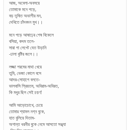
আজ, অবেলা-অবসয়ে
তোমাকে মনে পড়ে,
বড় তৃষিত অভাগীর মন,
দেখিতে চাঁদবদন মুখ।।
মনে পড়ে আষাঢ়ের শেষ বিকেলে
বসিয়া, কদম তলে-
সারা গা লেপ্টে যেত উড়ানি
-ঢালা বৃষ্টির জলে।।
লজ্জা শরমের মাথা খেয়ে
তুমি, ভেজা কোলে বসে
আদর-সোহাগে বলতে-
ভালবাসি প্রিয়তম, অবিরাম-অবিরত,
কি মধুর ছিল সেই চয়ণ!
আমি আড়োচোখে, চেয়ে
তোমার শ্যামল নগ্ন বুকে,
হাত বুলিয়ে দিতাম-
অশান্ত ধরনীর বুকে নেমে আসতো সন্ধ্যা