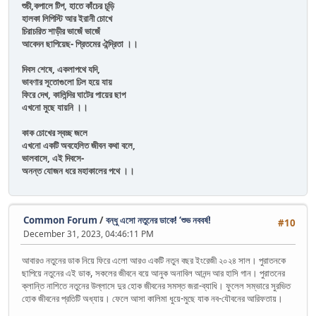
শুচী,কপালে টিপ, হাতে কাঁচের চূড়ি
হালকা লিপিস্টি আর ইরানী চোখে
চিরাচরিত শাড়ীর ভাজেঁ ভাজেঁ
আবেদন ছাপিয়েছ- প্রিতমের ঐন্দ্রিতা ।।
দিবস শেষে, একলাপথে যদি,
ভাবণার সূতোগুলো ঢিল হয়ে যায়
ফিরে দেখ, কালিন্দির ঘাটের পায়ের ছাপ
এখনো মুছে যায়নি ।।
কাক চোখের স্বচ্ছ জলে
এখনো একটি অবহেলিত জীবন কথা বলে,
ভালবাসে, এই দিবসে-
অনন্ত যোজন ধরে মহাকালের পথে ।।
Common Forum
/
বন্ধু এসো নতুনের ডাকে! ‘শুভ নববর্ষ!
#10
December 31, 2023, 04:46:11 PM
আবারও নতুনের ডাক নিয়ে ফিরে এলো আরও একটি নতুন বছর ইংরেজী ২০২৪ সাল। পুরাতনকে
ছাপিয়ে নতুনের এই ডাক, সকলের জীবনে বয়ে আনুক অনাবিল আনন্দ আর হাসি গান। পুরাতনের
ক্লান্তি নাশিতে নতুনের উল্লাসে দুর হোক জীবনের সমস্ত জরা-ব্যাধি। ফুলেল সম্ভারে সুরভিত
হোক জীবনের প্রতিটি অধ্যায়। ফেলে আসা কালিমা ধুয়ে-মুছে যাক নব-যৌবনের আরিফতায়।