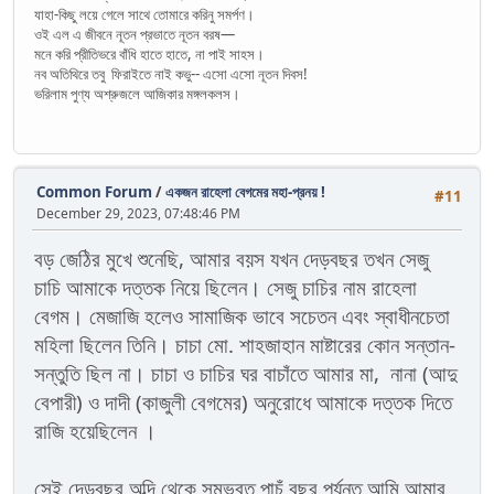
যাহা-কিছু লয়ে গেলে সাথে তোমারে করিনু সমর্পণ।
ওই এল এ জীবনে নূতন প্রভাতে নূতন বরষ—
মনে করি প্রীতিভরে বাঁধি হাতে হাতে, না পাই সাহস।
নব অতিথিরে তবু ফিরাইতে নাই কভু-- এসো এসো নূতন দিবস!
ভরিলাম পুণ্য অশ্রুজলে আজিকার মঙ্গলকলস।
Common Forum
/
একজন রাহেলা বেগমের মহা-প্রনয় !
#11
December 29, 2023, 07:48:46 PM
বড় জেঠির মুখে শুনেছি, আমার বয়স যখন দেড়বছর তখন সেজু
চাচি আমাকে দত্তক নিয়ে ছিলেন। সেজু চাচির নাম রাহেলা
বেগম। মেজাজি হলেও সামাজিক ভাবে সচেতন এবং স্বাধীনচেতা
মহিলা ছিলেন তিনি। চাচা মো. শাহজাহান মাষ্টারের কোন সন্তান-
সন্তুতি ছিল না। চাচা ও চাচির ঘর বাচাঁতে আমার মা, নানা (আদু
বেপারী) ও দাদী (কাজুলী বেগমের) অনুরোধে আমাকে দত্তক দিতে
রাজি হয়েছিলেন ।
সেই দেড়বছর অব্দি থেকে সম্ভবত পাচঁ বছর পর্যন্ত আমি আমার