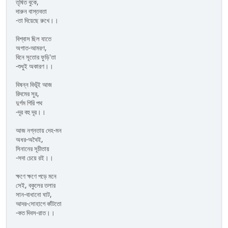
তৃষিত বুকে,
দারুন বাস্তবতা
-তা দিয়েছে রুখে।।
বিশ্বাস ছিল যাতে
অগাত-আমরণ,
বিনে সূতোর ফুড়ি'তা
-শুধুই অকারণ।।
বিষন্ন বিভূঁই আজ
রিদমের সুর,
দুর্গম গিরি পথ
-দূর বহু দূর।।
আজ নগ্নতায় দেহ-মন
অধর-অথৈই,
সিনানের সূচীতায়
-সদা চেয়ে রই।।
ক্ষণে ক্ষণে পড়ে মনে
সেই, বকুলের তলার
সান-বাধানো ঘাট,
আদর-সোহাগে কাঁটতো
-কত দিবস-রাত।।