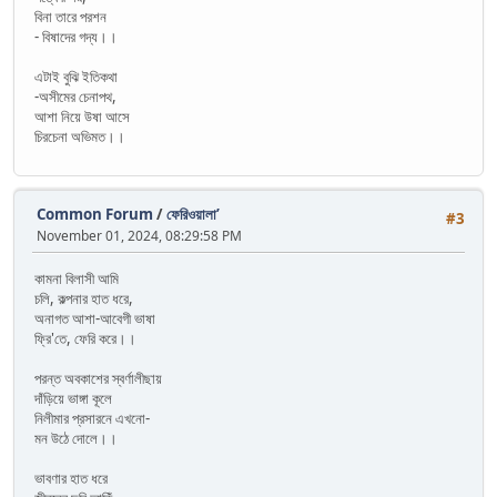
বিনা তারে পরশন
- বিষাদের গদ্য।।
এটাই বুঝি ইতিকথা
-অসীমের চেনাপথ,
আশা নিয়ে উষা আসে
চিরচেনা অভিমত।।
Common Forum
/
ফেরিওয়ালা’
#3
November 01, 2024, 08:29:58 PM
কামনা বিলাসী আমি
চলি, কল্পনার হাত ধরে,
অনাগত আশা-আবেগী ভাষা
ফ্রি'তে, ফেরি করে।।
পরন্ত অবকাশের স্বর্ণালীছায়
দাঁড়িয়ে ভাঙ্গা কূলে
নিলীমার প্রসারনে এখনো-
মন উঠে দোলে।।
ভাবণার হাত ধরে