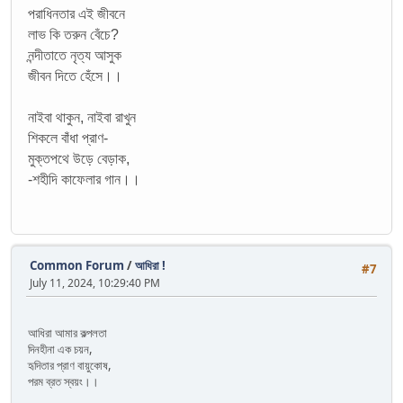
পরাধিনতার এই জীবনে
লাভ কি তরুন বেঁচে?
নন্দীতাতে নৃত্য আসুক
জীবন দিতে হেঁসে।।
নাইবা থাকুন, নাইবা রাখুন
শিকলে বাঁধা প্রাণ-
মুক্তপথে উড়ে বেড়াক,
-শহীদি কাফেলার গান।।
Common Forum
/
আধিরা !
#7
July 11, 2024, 10:29:40 PM
আধিরা আমার কল্পলতা
দিনহীনা এক চয়ন,
হৃদিতার প্রাণ বায়ুকোষ,
পরম ব্রত স্বয়ং।।