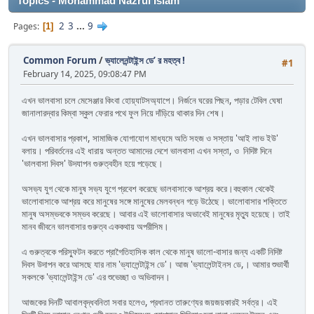
Topics - Mohammad Nazrul Islam
2
3
...
9
Pages
1
Common Forum
/
ভ্যালেনন্টাইন্স ডে’ র মহত্ব !
#1
February 14, 2025, 09:08:47 PM
এখন ভালবাসা চলে মেসেঞ্জার কিংবা হোয়্যাটসঅ্যাপে। নির্জনে ঘরের পিছন, পড়ার টেবিল ঘেষা
জানালারদ্বার কিম্বা স্কুল ফেরার পথে ফুল নিয়ে দাঁড়িয়ে থাকার দিন শেষ।
এখন ভালবাসার প্রকাশ, সামাজিক যোগাযোগ মাধ্যমে অতি সহজ ও সস্তায় 'আই লাভ ইউ'
বলায়। পরিবর্তনের এই ধারায় অন্তত আমাদের দেশে ভালবাসা এখন সস্তা, ও নিদিষ্ট দিনে
'ভালবাসা দিবস' উদযাপন গুরুত্বহীন হয়ে পড়েছে।
অসভ্য যুগ থেকে মানুষ সভ্য যুগে প্রবেশ করেছে ভালবাসাকে আশ্রয় করে।বহুকাল থেকেই
ভালোবাসাকে আশ্রয় করে মানুষের সঙ্গে মানুষের মেলবন্ধন গড়ে উঠেছে। ভালোবাসার শক্তিতে
মানুষ অসম্ভবকে সম্ভব করেছে। আবার এই ভালোবাসার অভাবেই মানুষের মৃত্যু হয়েছে। তাই
মানব জীবনে ভালবাসার গুরুত্ব এককথায় অপরীসিম।
এ গুরুত্বকে পরিস্ফুটন করতে প্রাগৈতিহাসিক কাল থেকে মানুষ ভালো-বাসার জন্য একটি নিদিষ্ট
দিবস উদাপন করে আসছে যার নাম 'ভ্যালেন্টাইন্স ডে'। আজ 'ভ্যালেন্টাইনস ডে,। আমার শুভার্থী
সকলকে 'ভ্যালেন্টাইন্স ডে' এর শুভেচ্ছা ও অভিবাদন।
আজকের দিনটি আবালবৃদ্ধবনিতা সবার হলেও, প্রধানত তারুণ্যের জয়জয়কারই সর্বত্র। এই