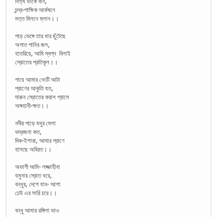
নিত্য ডাকে বান,
চন্দ্র-পাক্ষিক আর্কষনে
মত্ত মিলনে ম্লান।।
পাড় ভেঙ্গে তার ধার ছুঁটেছে
অগাত পানির জল,
হাতরিয়ে, আমি স্বপ্ন বিলাই
স্রোতের প্রতিকূল।।
গায়ে আমার নেংটি আটা
প্রাণের আকুতি যত,
দারুন স্রোতের করাল গ্রাসে
অঙ্গহানী-ক্ষত।।
নদীর পাড়ে মধুর মেলা
ভদ্রজনা কত,
দিক-ইশারা, আমার প্রাণে
হাসছে অবিরত।।
অভাগী আমি- লজ্জাহীনা
যমুনার স্রোত ধরে,
বন্ধুর, দেশে যাব- আশা
ঢেউ এর সারি চরে।।
বন্ধু আমার রঙ্গিলা ভাও