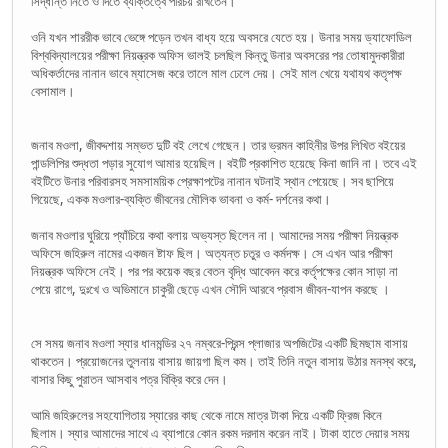
সিদ্ধান্ত নিতে ও দিতে ব্যক্তিত্বে পরিচয় রাখতেন।
ওনি যখন শাররীক ভাবে ভেঙ্গে পড়েন তখন বাধ্য হয়ে অবসরে যেতে হয়। উনার সময় ড্যাফোডিল
বিশ্ববিদ্যালয়ের পরীক্ষা নিয়ন্ত্রক অফিস ভালই চলছিল কিন্তু উনার অবসরের পর তোষামুদকারীরা
অধিকর্তাদের নানান ভাবে ম্যাসেজ করে তালে মাল ঢেলে দেয়। সেই মাল খেয়ে যথাযথ কতৃপক্ষ
বেসামাল।
জনাব মওলা, জীবদ্দশায় সম্ভত দুটি বই লেখে গেছেন। তার ভ্রমন কাহিনীর উপর লিখিত বইয়ের
পান্ডলিপির শুদ্ধতা পড়ার সুযোগ আমার হয়েছিল। বইটি প্রকাশিত হয়েছে কিনা জানি না। তবে এই
বইটিতে উনার পরিবারসহ সমসাময়িক প্রেক্ষাপটের নানান ঘটনাই স্থান পেয়েছে। সব ছাপিয়ে
গিয়েছে, একক মওলার-ব্যক্তি জীবনের মৌলিক ভাবনা ও কর্ম- দর্শনের কথা।
জনাব মওলার ঘুরিয়ে প্যাঁচিয়ে কথা বলায় অভ্যস্ত ছিলেন না। আমাদের সময় পরীক্ষা নিয়ন্ত্রক
অফিসে জহিরুল নামের একজন ষ্টাফ ছিল। অত্যন্ত চতুর ও কর্মদক্ষ। সে এখন আর পরীক্ষা
নিয়ন্ত্রক অফিসে নেই। পর পর কয়েক বছর বেতন বৃদ্ধি আবেদন করে কর্তৃপক্ষের কোন সাড়া না
পেয়ে রাগে, দুঃখে ও অভিমানে চাকুরী ছেড়ে এখন সৌদি আরবে প্রবাস জীবন-যাপন করছে ।
সে সময় জনাব মওলা স্যার ধানমন্ডির ২৭ নম্বরে-প্রিন্স প্লাজার অপজিটের একটি ছিমছাম বাসায়
থাকতেন। প্রয়োজনের তুলনায় বাসায় জায়গা ছিল কম। তাই তিনি নতুন বাসায় উঠার মনস্থ করে,
বাসার কিছু পুরাতন আসবাব পত্র বিক্রি করে দেন।
আমি জহিরুলের সহযোগিতায় স্যারের কাছ থেকে নামে মাত্র টাকা দিয়ে একটি ফ্রিজ কিনে
ছিলাম। স্যার আমাদের সাথে এ ব্যাপারে কোন রকম দরদাম করেন নাই। টাকা হাতে দেয়ার সময়