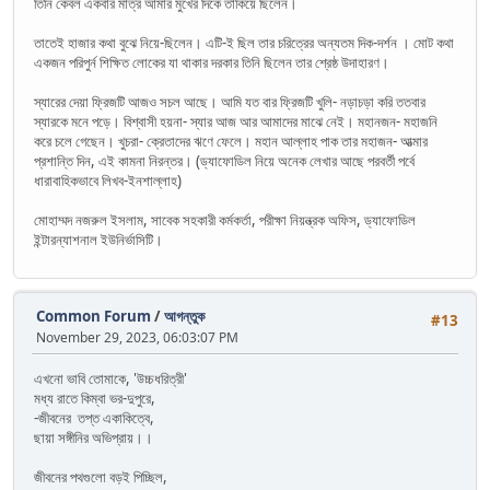
তিনি কেবল একবার মাত্র আমার মুখের দিকে তাকিয়ে ছিলেন।
তাতেই হাজার কথা বুঝে নিয়ে-ছিলেন। এটি-ই ছিল তার চরিত্রের অন্যতম দিক-দর্শন । মোট কথা
একজন পরিপুর্ন শিক্ষিত লোকের যা থাকার দরকার তিনি ছিলেন তার শ্রেষ্ঠ উদাহারণ।
স্যারের দেয়া ফ্রিজটি আজও সচল আছে। আমি যত বার ফ্রিজটি খুলি- নড়াচড়া করি ততবার
স্যারকে মনে পড়ে। বিশ্বাসী হয়না- স্যার আজ আর আমাদের মাঝে নেই। মহানজন- মহাজনি
করে চলে গেছেন। খুচরা- ক্রেতাদের ঋণে ফেলে। মহান আল্লাহ পাক তার মহাজন- আত্মার
প্রশান্তি দিন, এই কামনা নিরন্তর। (ড্যাফোডিল নিয়ে অনেক লেখার আছে পরবর্তী পর্বে
ধারাবাহিকভাবে লিখব-ইনশাল্লাহ)
মোহাম্মদ নজরুল ইসলাম, সাবেক সহকারী কর্মকর্তা, পরীক্ষা নিয়ন্ত্রক অফিস, ড্যাফোডিল
ইন্টারন্যাশনাল ইউনির্ভাসিটি।
Common Forum
/
আগন্তুক
#13
November 29, 2023, 06:03:07 PM
এখনো ভাবি তোমাকে, 'উচ্চধরিত্রী'
মধ্য রাতে কিম্বা ভর-দুপুরে,
-জীবনের তপ্ত একাকিত্বে,
ছায়া সঙ্গীনির অভিপ্রায়।।
জীবনের পথগুলো বড়ই পিচ্ছিল,