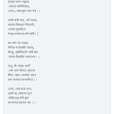
হৃদয়ের অতল গহ্ব্বরে
-বেদনার কালিনীগ্রদে,
এখনও, বারুদপুড়া গন্ধ পাই।।
আকাঁ-বাকাঁ পথে, খেই হারায়,
ভাবনার বিশুদ্ধতা ফিরতেই,
তোমার মুখছবিতে-
ঈশ্বর-ভগবানের ছবি আকিঁ।।
কত কাল গত হয়েছে
শিশিরে পা ভিজেঁনি আমার,
কিন্তু, প্রতিনিয়তই আখিঁ ঝরে
তোমার চিরাচরিত অবহেলায়।।
বন্ধু, কি পেয়েছ কর্মে?
-কেন ধর্মে পালিয়ে বেড়ানো
জীবন শ্রেফ একবারই আসে
ভাল লাগাকে ভালবাসিতে।।
এসো, হেথা ছায়া তলে,
ছোট্ট-বড় ভেদাভেদ ভুলে
সৌমিত্বের বানী তুলে
ভালবাসার জয়গান গায় ।।