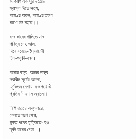
জাগরণি এক সুর উঠেছে
স্বাক্ষ্য দিতে সত্য,
আয়.রে অরুন, আয়.রে তরুণ
মরণে হই মত্ত।।
রাজাকারের গালিতে মাখা
পবিত্র দেহ আজ,
ঘিরে ধরেছে- স্বৈরাচারী
চিল-শকুনি-বাজ।।
আমার বক্ষ্য, আমার লক্ষ্য
স্বাধীন সূর্যের আলো,
-মুক্তির নেশায়, রাজপথে ঐ
প্রতিবাদী মশাল জ্বালো।
নিশি রাতের অন্ধকারে,
খেলতে মরণ খেলা,
মুক্ত পথের যুক্তিতে- হও
ক্ষুদি রামের চেলা।।