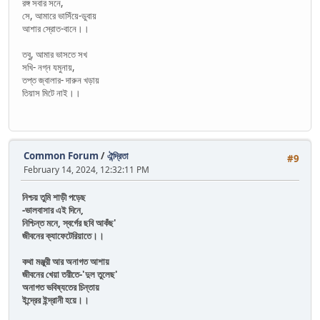
রঙ্গ সবার সনে,
সে, আমারে ভাসিঁয়ে-ডুবায়
আশার স্রোত-বানে।।
তবু, আমার ভাসতে সখ
সখি- নগ্ন যমুনায়,
তপ্ত জ্বালার- দারুন খড়ায়
তিয়াস মিটে নাই।।
Common Forum
/
ঐন্দ্রিতা
#9
February 14, 2024, 12:32:11 PM
নিশ্চয় তুমি শাড়ী পড়েছ
-ভালবাসার এই দিনে,
নিশ্চিন্ত মনে, স্বর্গের ছবি আকঁছ'
জীবনের ক্যাফেটেরিয়াতে।।
কথা মঞ্জুরী আর অনাগত আশায়
জীবনের খেয়া তরীতে-'দুল তুলেছ'
অনাগত ভবিষ্যতের চিন্তায়
ইন্দ্রের ইন্দ্রানী হয়ে।।