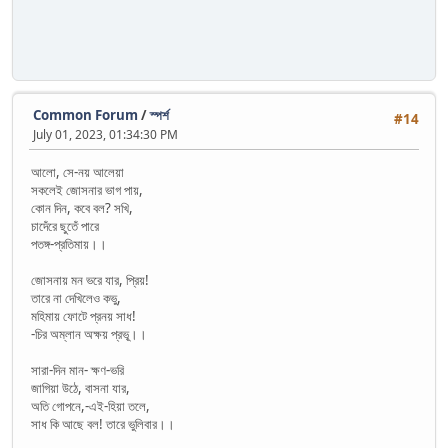
Common Forum
/
স্পর্শ
#14
July 01, 2023, 01:34:30 PM
আলো, সে-নয় আলেয়া
সকলেই জোসনার ভাগ পায়,
কোন দিন, কবে বল? সখি,
চাদেঁরে ছুতেঁ পারে
পতঙ্গ-প্রতিমায়।।
জোসনায় মন ভরে যার, প্রিয়!
তারে না দেখিলেও কভু,
মহিমায় ফোটে প্রনয় সাধ!
-চির অম্লান অক্ষয় প্রভূ্।।
সারা-দিন মান- ক্ষণ-ভরি
জাগিয়া উঠে, বাসনা যার,
অতি গোপনে,-এই-হিয়া তলে,
সাধ কি আছে বল! তারে ভুলিবার।।