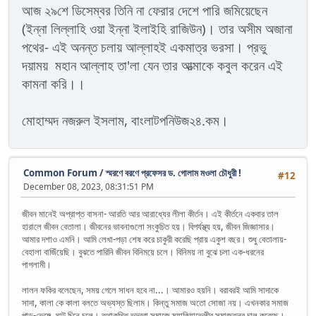
আজ ২৯শে ডিসেম্বর তিনি না ফেরার দেশে পারি জমিয়েছেন
(ইন্না লিল্লাহি ওয়া ইন্না ইলাইহি রাজিউন)। তার অসীম অজানা
পথের- এই অনন্ত চলায় আল্লাহই একমাত্র ভরসা। প্রভু
দয়াময় মহান আল্লাহ তা'লা যেন তার আত্মাকে কবুল করেন এই
কামনা করি।।
মোহাম্মদ নজরুল ইসলাম, বাংলাটপনিউজ২৪.কম।
Common Forum
/
স্মরণে বরণে প্রফেসর ড. গোলাম মওলা চৌধুরী !
#12
December 08, 2023, 08:31:51 PM
জীবন মানেই অপ্রাপ্ত বাসনা- আরতি আর আরাধ্যের লীলা কীর্তন। এই কীর্তনে একবার তাল
হারালে জীবন বেতালা। জীবনের ভাবনাগুলো সংকুচিত হয়। বিপর্যস্থ্য হয়, জীবন জিজ্ঞাসার।
আমার দশাও এমনি। আমি লেখা-পড়া শেষ করে চাকুরী করেছি প্রায় একুশ বছর। শুধু বেতালায়-
বেহালা বাজিঁয়েছি। বুঝতে পারিনি জীবন বিনিময়ে চলে। বিনিময় না বুঝে চলা এক-ধরনের
পাগলামী।
লালন ফকির বলেছেন, সময় গেলে সাধন হবে না...। আমারও হয়নি। বরাবরই আমি সাদাকে
সাদা, কালা কে কালা বলতে অভ্যস্ত ছিলাম। কিন্তু সমাজ অতো সোজা নয়। এখনকার সমাজ
পাড়-ভেঙ্গে, ঘাট চিনে চলে। তথাকথিত ভদ্ররা সমাজে ম্যাকিয়াভেলীর সমাজতন্ত্র চালু করেছে।