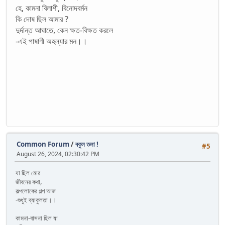
হে, কামনা বিলাশী, বিনোদবর্মন
কি দোষ ছিল আমার ?
দুর্দান্ত আঘাতে, কেন ক্ষত-বিক্ষত করলে
-এই পাষাণী অহল্যার মন।।
Common Forum
/
বকুল তলা !
#5
August 26, 2024, 02:30:42 PM
যা ছিল মোর
জীবনের কথা,
কল্পলোকের গল্প আজ
-শুধুই ব্যাকুলতা।।
কামনা-বাসনা ছিল যা