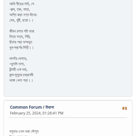
আখি নীড়ের সখি, সে
-কল্প, তরু, মায়া,
অগ্নি ঝড়া নগ্ন দিনের
মেঘ, বৃষ্টি, ছায়া।।
জীবন চলার গতি ধারা
নিত্য সত্য, গিরি,
চিতায় পড়া ভস্মভুত
ধুম-স্বর্গের সিড়িঁ।।
ভাসাঁর ভেলায়,
-তুলসি তলা,
চিন্ময়ী এক ধরা,
জন্ম-মৃত্যুর চক্রবেদী
ভাঙ্গা খেলা গড়া।।
Common Forum
/
তিয়াসা
#8
February 25, 2024, 01:26:41 PM
যমুনার এখন ভরা মৌসুম