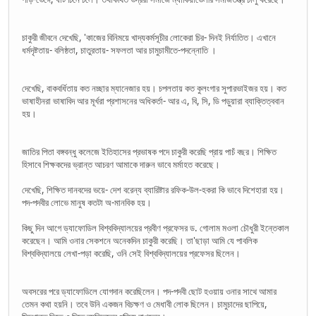
চাকুরী জীবনে দেখেছি, 'কাজের বিনিময়ে খাদ্যকর্মসূচীর লোকেরা চির- দিনই নির্যাতিত। এখানে
ধর্মদৃষ্টতায়- বলিষ্ঠতা, চাতুরতায়- সফলতা আর চামুচামীতে-পদন্নোতি ।
দেখেছি, বাকবর্ধিতায় কত নচ্ছার ম্যানেজার হয়। চপলতায় কত কুলংগার সুপারভাইজর হয়। কত
ভাষাহীনরা ভাষাবিদ আর মূর্খরা প্রশাসনের অধিকর্তা- আর এ, বি, সি, ডি পড়ুয়ারা ব্যাক্তিত্ববান
হয়।
জাতির পিতা বঙ্গবন্ধু কলেজে ইতিহাসের প্রভাষক পদে চাকুরী করেছি প্রায় পাচঁ বছর। শিক্ষিত
হিসাবে শিক্ষকদের ভ্রান্ত আচরণ আমাকে দারুন ভাবে মর্মাহত করেছে।
দেখেছি, শিক্ষিত দানবদের ভয়ে- দেশ বরেন্য ব্যারিষ্টার রফিক-উল-হকরা কি ভাবে দিশেহারা হয়।
পদ-পদবীর লোভে মানুষ কতটা অ-মানবিক হয়।
কিছু দিন আগে ড্যাফোডিল বিশ্ববিদ্যালয়ের প্রবীণ প্রফেসর ড. গোলাম মওলা চৌধুরী ইন্তেকাল
করেছেন। আমি ওনার সেকশনে অনেকদিন চাকুরী করেছি। তা'ছাড়া আমি যে পাবলিক
বিশ্ববিদ্যালয়ে লেখা-পড়া করেছি, ওনি সেই বিশ্ববিদ্যালয়ের প্রফেসর ছিলেন।
অবসরের পরে ড্যাফোডিলে যোগদান করেছিলেন। পদ-পদবী ছোট হওয়ায় ওনার সাথে আমার
তেমন কথা হয়নি। তবে উনি একজন বিচক্ষণ ও মেধাবী লোক ছিলেন। চামুচাদের ছাপিয়ে,