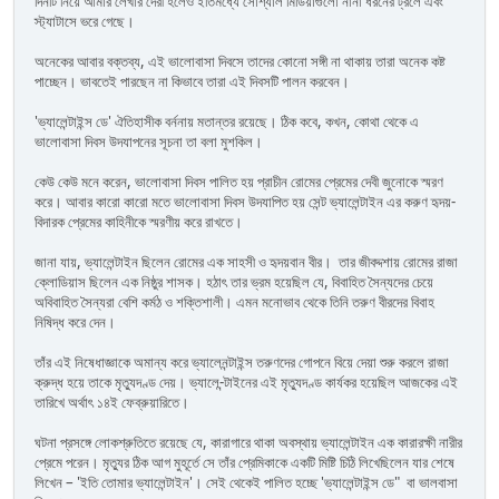
দিনটি নিয়ে আমার লেখার দেরী হলেও ইতিমধ্যে সোশ্যাল মিডিয়াগুলো নানা ধরনের ট্রলে এবং
স্ট্যাটাসে ভরে গেছে।
অনেকের আবার বক্তব্য, এই ভালোবাসা দিবসে তাদের কোনো সঙ্গী না থাকায় তারা অনেক কষ্ট
পাচ্ছেন। ভাবতেই পারছেন না কিভাবে তারা এই দিবসটি পালন করবেন।
'ভ্যালেন্টাইন্স ডে' ঐতিহাসীক বর্ননায় মতান্তর রয়েছে। ঠিক কবে, কখন, কোথা থেকে এ
ভালোবাসা দিবস উদযাপনের সূচনা তা বলা মুশকিল।
কেউ কেউ মনে করেন, ভালোবাসা দিবস পালিত হয় প্রাচীন রোমের প্রেমের দেবী জুনোকে স্মরণ
করে। আবার কারো কারো মতে ভালোবাসা দিবস উদযাপিত হয় সেন্ট ভ্যালেন্টাইন এর করুণ হৃদয়-
বিদারক প্রেমের কাহিনীকে স্মরণীয় করে রাখতে।
জানা যায়, ভ্যালেন্টাইন ছিলেন রোমের এক সাহসী ও হৃদয়বান বীর। তার জীবদ্দশায় রোমের রাজা
ক্লোডিয়াস ছিলেন এক নিষ্ঠুর শাসক। হঠাৎ তার ভ্রম হয়েছিল যে, বিবাহিত সৈন্যদের চেয়ে
অবিবাহিত সৈন্যরা বেশি কর্মঠ ও শক্তিশালী। এমন মনোভাব থেকে তিনি তরুণ বীরদের বিবাহ
নিষিদ্ধ করে দেন।
তাঁর এই নিষেধাজ্ঞাকে অমান্য করে ভ্যালেনন্টাইন্স তরুণদের গোপনে বিয়ে দেয়া শুরু করলে রাজা
ক্রুদ্ধ হয়ে তাকে মৃত্যুদণ্ড দেয়। ভ্যালে-ন্টাইনের এই মৃত্যুদণ্ড কার্যকর হয়েছিল আজকের এই
তারিখে অর্থাৎ ১৪ই ফেব্রুয়ারিতে।
ঘটনা প্রসঙ্গে লোকশ্রুতিতে রয়েছে যে, কারাগারে থাকা অবস্থায় ভ্যালেন্টাইন এক কারারক্ষী নারীর
প্রেমে পরেন। মৃত্যুর ঠিক আগ মুহূর্তে সে তাঁর প্রেমিকাকে একটি মিষ্টি চিঠি লিখেছিলেন যার শেষে
লিখেন – 'ইতি তোমার ভ্যালেন্টাইন'। সেই থেকেই পালিত হচ্ছে 'ভ্যালেন্টাইন্স ডে" বা ভালবাসা