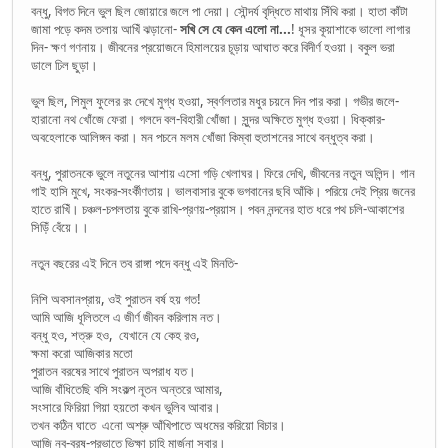
বন্ধু, বিগত দিনে ভুল ছিল জোয়ারে জলে পা দেয়া। সৌন্দর্য বৃদ্ধিতে মাথায় সিঁথি করা। হাতা কাঁটা
জামা পড়ে কদম তলায় আখিঁ ঝড়ানো-
সখি সে যে কেন এলো না...
! ধূসর কূয়াশাকে ভালো লাগার
দিন- ক্ষণ গণনায়। জীবনের প্রয়োজনে হিমালয়ের চূড়ায় আঘাত করে বিদীর্ণ হওয়া। বকুল ভরা
ডালে ঢিল ছুড়া।
ভুল ছিল, শিমুল ফুলের রং দেখে মুগ্ধ হওয়া, স্বর্ণলতার মধুর চয়নে দিন পার করা। গভীর জলে-
হারানো নথ খোঁজে ফেরা। গলদে বল-বিহারী খোঁজা। সুন্দর অক্ষিতে মুগ্ধ হওয়া। ধিক্কার-
অবহেলাকে আলিঙ্গন করা। মন পচনে মলম খোঁজা কিম্বা হুতাশনের সাথে বন্ধুত্ব করা।
বন্ধু, পুরাতনকে ভুলে নতুনের আশায় এসো গড়ি খেলাঘর। ফিরে দেখি, জীবনের নতুন অলিন্দ। গান
গাই হাসি মুখে, সংকর-সংর্কীণতায়। ভালবাসার বুকে ভগবানের ছবি আঁকি। পরিয়ে দেই প্রিয় জনের
হাতে রাখিঁ। চঞ্চল-চপলতায় বুকে রাখি-প্রণয়-প্রয়াস। পবন নন্দনের হাত ধরে পথ চলি-আকাশের
সিড়িঁ বেঁয়ে।।
নতুন বছরের এই দিনে তব রাঙ্গা পদে বন্ধু এই মিনতি-
নিশি অবসানপ্রায়, ওই পুরাতন বর্ষ হয় গত!
আমি আজি ধূলিতলে এ জীর্ণ জীবন করিলাম নত।
বন্ধু হও, শত্রু হও, যেখানে যে কেহ রও,
ক্ষমা করো আজিকার মতো
পুরাতন বরষের সাথে পুরাতন অপরাধ যত।
আজি বাঁধিতেছি বসি সংকল্প নূতন অন্তরে আমার,
সংসারে ফিরিয়া গিয়া হয়তো কখন ভুলিব আবার।
তখন কঠিন ঘাতে এনো অশ্রু আঁখিপাতে অধমের করিয়ো বিচার।
আজি নব-বরষ-প্রভাতে ভিক্ষা চাহি মার্জনা সবার।