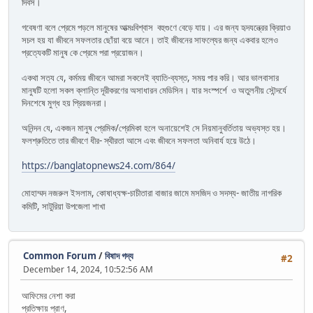
দিবস।
গবেষণা বলে প্রেমে পড়লে মানুষের আত্মঃবিশ্বাস বহুগুণে বেড়ে যায়। এর জন্য হৃদযন্ত্রের ক্রিয়াও
সচল হয় যা জীবনে সফলতার ছোঁয়া বয়ে আনে। তাই জীবনের সাফল্যের জন্য একবার হলেও
প্রত্যেকটি মানুষ কে প্রেমে পরা প্রয়োজন।
একথা সত্য যে, কর্মময় জীবনে আমরা সকলেই ব্যাতি-ব্যস্ত, সময় পার করি। আর ভালবাসার
মানুষটি হলো সকল ক্লান্তি দূরীকরণের অসাধারন মেডিসিন। যার সংস্পর্শে ও অতুলনীয় সৌন্দর্যে
দিনশেষে মুগ্ধ হয় প্রিয়জনরা।
অনিন্দন যে, একজন মানুষ প্রেমিক/প্রেমিকা হলে অনায়েশেই সে নিয়মানুবর্তিতায় অভ্যস্ত হয়।
ফলশ্রুতিতে তার জীবণে ধীর- স্থীরতা আসে এবং জীবনে সফলতা অনিবার্য হয়ে উঠে।
https://banglatopnews24.com/864/
মোহাম্মদ নজরুল ইসলাম, কোষাধ্যক্ষ-চাচীতারা বাজার জামে মসজিদ ও
সদস্য- জাতীয় নাগরিক
কমিটি, সাটুরিয়া উপজেলা শাখা
Common Forum
/
বিষাদ গদ্য
#2
December 14, 2024, 10:52:56 AM
আফিমের নেশা করা
প্রতিক্ষায় প্রাণ,