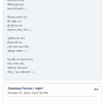
জীবনের ছবি আকিঁ,
উর্মিলার কুহুঁ ডাকে
বসন্ত উঠে জাগি।।
নীলাম্বর আকাশ হতে
নীল পরিরা এসে
চুপি চুপি কথা কয়
আবেগের ঢেউয়ে ভেঁসে।।
প্রাপ্তির ধার ঘেঁষে
চিন্তার গতি পথ-
থেকে থেকে জেগে উঠে,
প্রতিকূল অভিমত।।
তবু আছি বেশ-ঘুরে দশ-দেশ,
সময় শেষের বেলা,
প্রমিলারা 'হাক-ডাকে-
দাঁড়াও, 'দুঃখ ফেরিওয়ালা'।।
Common Forum
/
অনুভব !
#4
October 07, 2024, 03:07:36 PM