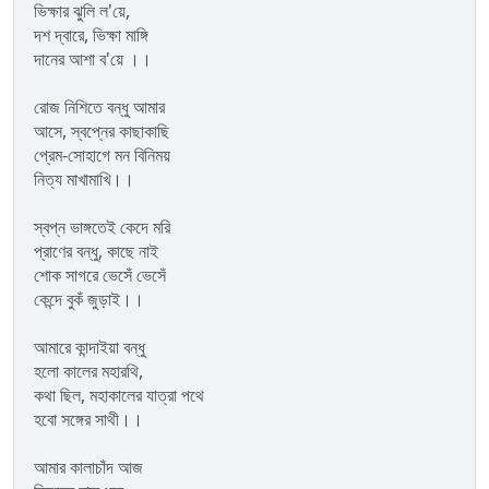
ভিক্ষার ঝুলি ল'য়ে,
দশ দ্বারে, ভিক্ষা মাঙ্গি
দানের আশা ব'য়ে ।।
রোজ নিশিতে বন্ধু আমার
আসে, স্বপ্নের কাছাকাছি
প্রেম-সোহাগে মন বিনিময়
নিত্য মাখামাখি।।
স্বপ্ন ভাঙ্গতেই কেদে মরি
প্রাণের বন্ধু, কাছে নাই
শোক সাগরে ভেসেঁ ভেসেঁ
কেন্দে বুকঁ জুড়াই।।
আমারে কান্দাইয়া বন্ধু
হলো কালের মহারথি,
কথা ছিল, মহাকালের যাত্রা পথে
হবো সঙ্গের সাথী।।
আমার কালাচাঁদ আজ