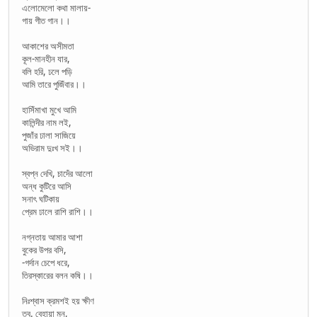
এলোমেলো কথা মালায়-
গায় গীত গান।।
আকাশের অসীমতা
কূল-মানহীন যার,
বলি হরি, ঢলে পড়ি
আমি তারে পুজিঁবার।।
হাসিঁমাখা মুখে আমি
কালিন্দীর নাম লই,
পুজাঁর ঢালা সাজিয়ে
অভিরাম দুঃখ সই।।
স্বপ্ন দেখি, চাদেঁর আলো
অন্ধ কুটিরে আসি
সনাৎ ঘটিকায়
প্রেম ঢালে রাশি রাশি।।
নগ্নতায় আমার আশা
বুকের উপর বসি,
-গর্দান চেপে ধরে,
তিরস্কারের বলন কষি।।
নিঃশ্বাস ক্রমশই হয় ক্ষীণ
তবু. বেহায়া মন,