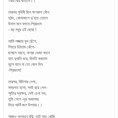
-ঝির ঝির বাতাসে।।
তারপর পৃথিবী ছিল ক্ষণকাল মৌন
হঠাৎ, খোলাকাশে দু'হাত তোলে
উদাস মনে বলতে-প্রিয়তম
- বড় মধুর এই ছোয়া !
আমি লজ্জায় মুখ ছেঁপে,
শিহরে উঠতাম কেঁপে-
ছলছল নয়নে, অশ্রু ভেজা বদনে
হাত দুখানি ধরে, মিনতি করতাম
ভুলে যাবে না তো কোন দিন
-প্রিয়তম!
তারপর, বিদিশার নেশা..
সময়গত হলো, সবই রয়ে গেল-
স্মৃতির স্বাক্ষর, সেই চেনা পথ,
তুমি গেলে -দূর অজানায়
দিয়ে আখিঁ জল উপহার।।
আজও অনুভবে বুঝি, তাই সদা খোজি