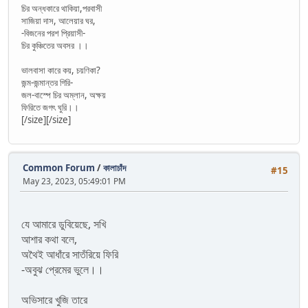
চির অন্ধকারে থাকিয়া,পরবাসী
সাজিয়া দাস, আলেয়ার ঘর,
-বিজনের পরশ প্রিয়াসী-
চির কুঞ্চিতের অবসর ।।
ভালবাসা কারে কয়, চয়ণিকা?
জন্ম-জন্মান্তর গিরি-
জল-বাস্পে চির অম্লান, অক্ষয়
ফিরিতে জগৎ ঘুরি।।
[/size][/size]
Common Forum
/
কালাচাঁদ
#15
May 23, 2023, 05:49:01 PM
যে আমারে ডুবিয়েছে, সখি
আশার কথা বলে,
অথৈই আধাঁরে সাতঁরিয়ে ফিরি
-অবুঝ প্রেমের ভুলে।।
অভিসারে খুজি তারে