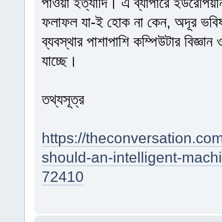
পাওয়া ইত্যাদি। এ ব্যাপারে ইউরেপিয়ান
ফলাফল যা-ই হোক না কেন, অদূর ভবি
ব্যবস্থার পাশাপাশি কম্পিউটার বিজ্ঞান ও 
যাচ্ছে।
তথ্যসূত্র
https://theconversation.com
should-an-intelligent-mach
72410