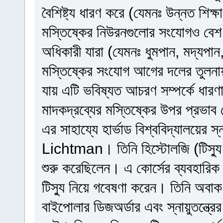
বৈশিষ্ট্য ধারণ করে (যেমনঃ উন্নত শিক্ষা,
মস্তিষ্কের নিউরনগুলোর সংযোগও বেশ 
অধিকারী যারা (যেমনঃ ধুমপান, মদ্যপান
মস্তিষ্কের সংযোগ আগের দলের তুলনা
যায় এটি ভবিষ্যত আচরণ সম্পর্কে ধার
মাদকদ্রব্যের মস্তিষ্কের উপর প্র
এর সাহায্যে হার্ভাড বিশ্ববিদ্যালয়ের স্
Lichtman। তিনি হিস্টোলজি (টিস্যু
শুরু করেছিলেন। এ কোর্সের ব্যবহারিক
টিস্যু নিয়ে গবেষণা করেন। তিনি অবা
বাইপোলার ডিজঅর্ডার এবং স্নায়ুতন্ত্র