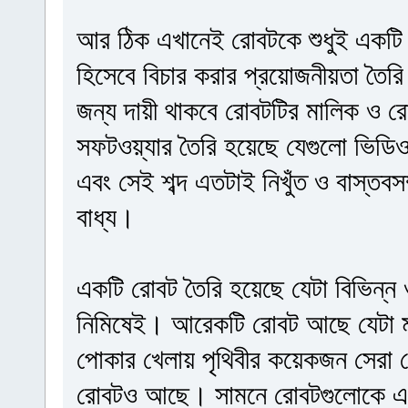
আর ঠিক এখানেই রোবটকে শুধুই একটি যন্
হিসেবে বিচার করার প্রয়োজনীয়তা তৈর
জন্য দায়ী থাকবে রোবটটির মালিক ও র
সফটওয়্যার তৈরি হয়েছে যেগুলো ভিডি
এবং সেই শব্দ এতটাই নিখুঁত ও বাস্তব
বাধ্য।
একটি রোবট তৈরি হয়েছে যেটা বিভিন্ন
নিমিষেই। আরেকটি রোবট আছে যেটা মা
পোকার খেলায় পৃথিবীর কয়েকজন সেরা 
রোবটও আছে। সামনে রোবটগুলোকে এমনভ