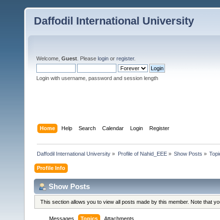
Daffodil International University
Welcome,
Guest
. Please
login
or
register
.
Login with username, password and session length
Home
Help
Search
Calendar
Login
Register
Daffodil International University
»
Profile of Nahid_EEE
»
Show Posts
»
Topi
Profile Info
Show Posts
This section allows you to view all posts made by this member. Note that y
Messages
Topics
Attachments