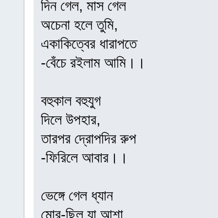
দিন গেল, মাস গেল
অচেনা হলে তুমি,
একাকিত্বের ধারাপতে
-বেঁচে রইলাম আমি।।
বহুকাল বহুযুগ
দিলে উপহার,
তারপর দ্রোপদির রুপ
-ফিরিলে আবার।।
ভেঙ্গে গেল ধ্যান
মোর-ছিল যা আশা,