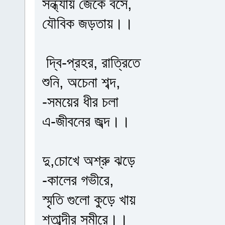
সন্ধ্যায় জেকে বসে,
যৌবিক জড়তায়।।
দ্বি-প্রহর, রাত্রিতে
শুনি, অচেনা শব্দ,
-সময়ের ধীর চলা
এ-জীবনের জব্দ।।
দু,চোখে অশ্রু ঝড়ে
-কালের গভীরে,
স্মৃতি গুলো কুড়ে খায়
শতাব্দীর সমীরে।।