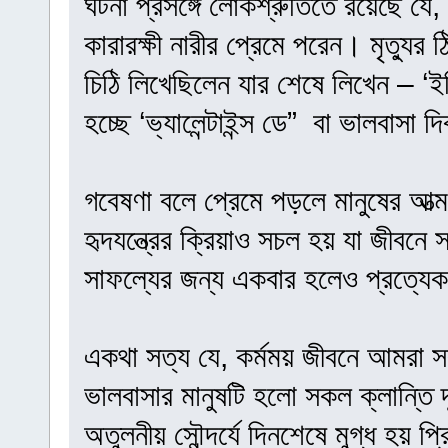
ঘটনা প্রসঙ্গে লোকশ্রুতিতে রয়েছে যে,
কারারক্ষী নারীর প্রেমে পরেন। মৃত্যুর ঠ
চিঠি লিখেছিলেন যার শেষে লিখেন – ‘ই
হচ্ছে ‘ভ্যালেন্টাইন্স ডে” বা ভালবাসা 
গবেষণা বলে প্রেমে পড়লে মানুষের আত্
হৃদযন্ত্রের ক্রিয়াও সচল হয় যা জীব
সাফল্যের জন্য একবার হলেও প্রত্যেকট
একথা সত্য যে, কর্মময় জীবনে আমরা 
ভালবাসার মানুষটি হলো সকল ক্লান্তি 
অতুলনীয় সৌন্দর্যে দিনশেষে মুগ্ধ হয় প