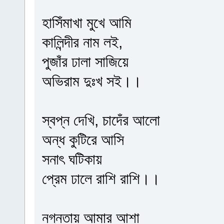
হাসিঁমাখা মুখে আমি
কালিন্দীর নাম লই,
পুজাঁর ঢালা সাজিয়ে
অভিরাম দুঃখ সই।।
স্বপ্ন দেখি, চাদেঁর আলো
অন্ধ কুটিরে আসি
সনাৎ ঘটিকায়
প্রেম ঢালে রাশি রাশি।।
নগ্নতায় আমার আশা