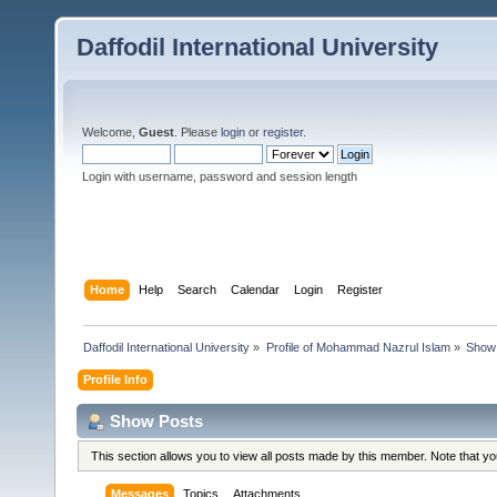
Daffodil International University
Welcome,
Guest
. Please
login
or
register
.
Login with username, password and session length
Home
Help
Search
Calendar
Login
Register
Daffodil International University
»
Profile of Mohammad Nazrul Islam
»
Show
Profile Info
Show Posts
This section allows you to view all posts made by this member. Note that y
Messages
Topics
Attachments