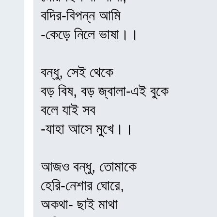
বদির-বিপন্ন আমি
-কেড়ে নিলে ভাষা।।
বন্ধু, সেই থেকে
বড় বিষ, বড় জ্বালা-এই বুকে
বলে যাই সব
-যাহা আসে মুখে।।
আজও বন্ধু, তোমাকে
হেরি-নেশার ঘোরে,
অকথা- ছাই মাথা