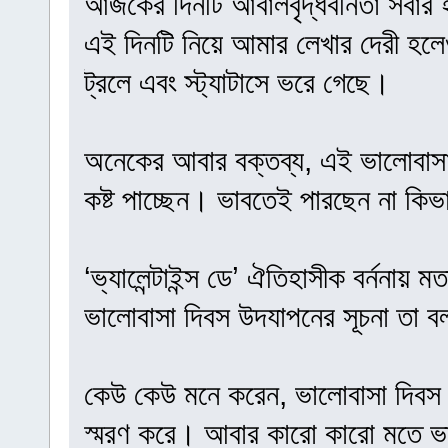
আজকের দিনটি আবালবৃদ্ধবনিতা সবার হ
এই দিনটি নিয়ে আমার লেখার দেরী হলে
ট্রলে এবং স্ট্যাটাসে ভরে গেছে।
অনেকের আবার বক্তব্য, এই ভালোবাসা 
কষ্ট পাচ্ছেন। ভাবতেই পারছেন না কি
‘ভ্যালেন্টাইন্স ডে’ ঐতিহাসীক বর্ননা
ভালোবাসা দিবস উদযাপনের সূচনা তা ব
কেউ কেউ মনে করেন, ভালোবাসা দিবস প
স্মরণ করে। আবার কারো কারো মতে ভালো