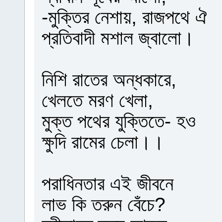
-মুক্তির নেশায়, রাজপথে ঐ
প্রতিবাদী মশাল জ্বালো।
নিশি রাতের অন্ধকারে,
খেলতে মরণ খেলা,
মুক্ত পথের যুক্তিতে- হও
ক্ষুদি রামের চেলা।।
পরাধিনতার এই জীবনে
লাভ কি তরুন বেঁচে?