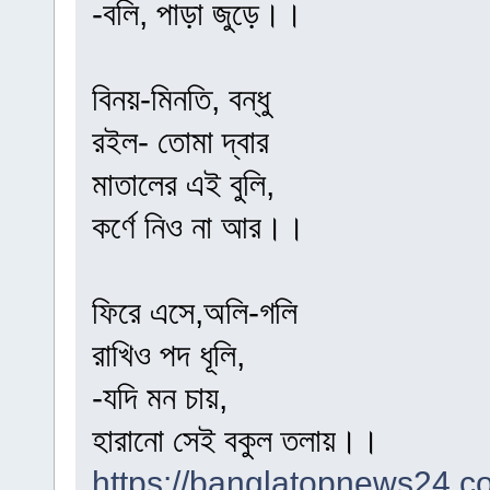
-বলি, পাড়া জুড়ে।।
বিনয়-মিনতি, বন্ধু
রইল- তোমা দ্বার
মাতালের এই বুলি,
কর্ণে নিও না আর।।
ফিরে এসে,অলি-গলি
রাখিও পদ ধূলি,
-যদি মন চায়,
হারানো সেই বকুল তলায়।।
https://banglatopnews24.co