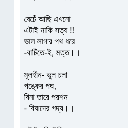
বেচেঁ আছি এখনো
এটাই নাকি সত্য !!
ভাল লাগার পথ ধরে
-বাচিঁতে-ই, মত্ত।।
মূলহীন- ভুল চলা
পঙ্কের পদ্ম,
বিনা তারে পরশন
- বিষাদের গদ্য।।