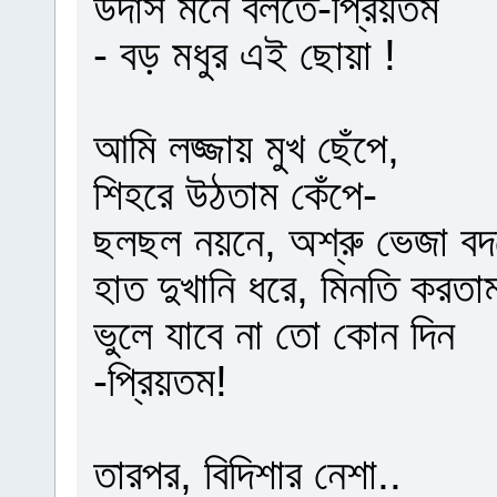
উদাস মনে বলতে-প্রিয়তম
- বড় মধুর এই ছোয়া !
আমি লজ্জায় মুখ ছেঁপে,
শিহরে উঠতাম কেঁপে-
ছলছল নয়নে, অশ্রু ভেজা বদ
হাত দুখানি ধরে, মিনতি করতা
ভুলে যাবে না তো কোন দিন
-প্রিয়তম!
তারপর, বিদিশার নেশা..