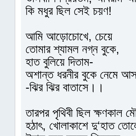
কি মধুর ছিল সেই চয়ণ!
আমি আড়োচোখে, চেয়ে
তোমার শ্যামল নগ্ন বুকে,
হাত বুলিয়ে দিতাম-
অশান্ত ধরনীর বুকে নেমে আসত
-ঝির ঝির বাতাসে।।
তারপর পৃথিবী ছিল ক্ষণকাল ম
হঠাৎ, খোলাকাশে দু‘হাত তোল