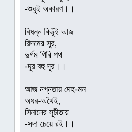
-শুধুই অকারণ।।
বিষন্ন বিভূঁই আজ
রিদমের সুর,
দুর্গম গিরি পথ
-দূর বহু দূর।।
আজ নগ্নতায় দেহ-মন
অধর-অথৈই,
সিনানের সূচীতায়
-সদা চেয়ে রই।।