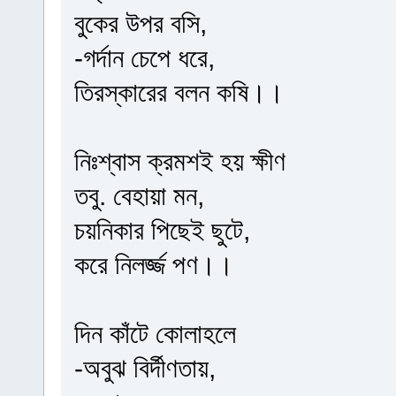
বুকের উপর বসি,
-গর্দান চেপে ধরে,
তিরস্কারের বলন কষি।।
নিঃশ্বাস ক্রমশই হয় ক্ষীণ
তবু. বেহায়া মন,
চয়নিকার পিছেই ছুটে,
করে নিলর্জ্জ পণ।।
দিন কাঁটে কোলাহলে
-অবুঝ বির্দীণতায়,