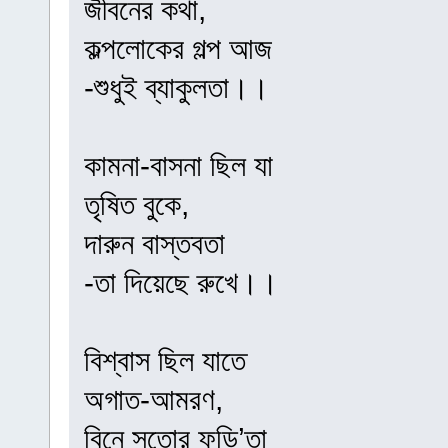
জীবনের কথা,
কল্পলোকের গল্প আজ
-শুধুই ব্যাকুলতা।।
কামনা-বাসনা ছিল যা
তৃষিত বুকে,
দারুন বাস্তবতা
-তা দিয়েছে রুখে।।
বিশ্বাস ছিল যাতে
অগাত-আমরণ,
বিনে সূতোর ফুড়ি’তা