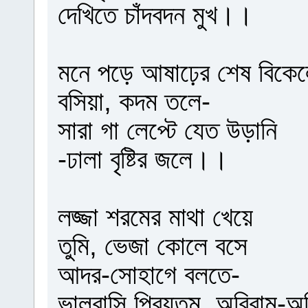
দেখিতে চাঁদবদন মুখ।।
মনে পড়ে আষাঢ়ের শেষ বিকে
বসিয়া, কদম তলে-
সারা গা লেপ্টে যেত উড়ানি
-ঢালা বৃষ্টির জলে।।
লজ্জা শরমের মাথা খেয়ে
তুমি, ভেজা কোলে বসে
আদর-সোহাগে বলতে-
ভালবাসি প্রিয়তম, অবিরাম-অ