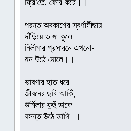
ফ্রি‘তে, ফেরি করে।।
পরন্ত অবকাশের স্বর্ণালীছায়
দাঁড়িয়ে ভাঙ্গা কূলে
নিলীমার প্রসারনে এখনো-
মন উঠে দোলে।।
ভাবণার হাত ধরে
জীবনের ছবি আকিঁ,
উর্মিলার কুহুঁ ডাকে
বসন্ত উঠে জাগি।।