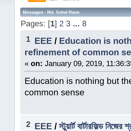
Messages - Md. Sohel Rana
Pages: [
1
]
2
3
...
8
1
EEE
/
Education is not
refinement of common s
«
on:
January 09, 2019, 11:36:
Education is nothing but t
common sense
2
EEE
/
স্টুয়ার্ট বার্টারফিল্ড নি