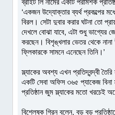
ব্রাইট লি নামের একটি পরামর্শক প্রতিষ্ঠ
‘একজন উদ্যোক্তার ব্যর্থ প্রকল্পের মধ্
বিরল। সেটা দুবার করার ঘটনা তো প্রায় শ
দেখলে বোঝা যাবে, এটা শুধু ভাগ্যের
করছেন। বিশৃঙ্খলার ভেতর থেকে নানা উ
ফ্লিকারকে সামনে এনেছেন তিনি।’
স্ল্যাকের অবশ্য এখন প্রতিদ্বন্দ্বী তৈরি
একটি সেবা অফিস ৩৬৫ প্যাকেজ বিনা ম
প্রতিষ্ঠান জুম স্ল্যাকের মতো খরচেই
বিশ্লেষক গ্রিন বলেন, বড় বড় প্রতিষ্ঠা