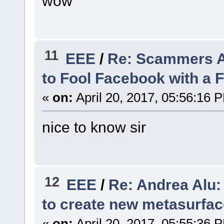
wow
11
EEE
/
Re: Scammers A
to Fool Facebook with a F
«
on:
April 20, 2017, 05:56:16 
nice to know sir
12
EEE
/
Re: Andrea Alu
to create new metasurfa
«
on:
April 20, 2017, 05:55:36 