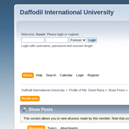
Daffodil International University
Welcome,
Guest
. Please
login
or
register
.
Login with username, password and session length
Home
Help
Search
Calendar
Login
Register
Daffodil International University
»
Profile of Md. Sohel Rana
»
Show Posts
»
Profile Info
Show Posts
This section allows you to view all posts made by this member. Note that y
Messages
Topics
Attachments