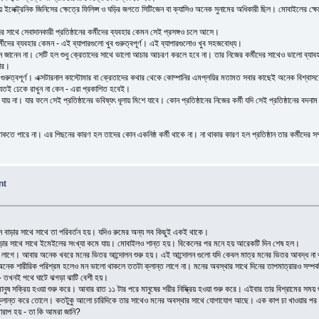
ময় ইলেক্ট্রনিক জিনিসের ক্ষেত্রে ফিলিপ্স ও ঘড়ির জগতে সিটিজেন বা ক্যাসিও অনেক সুনামের অধিকারী ছিল। মোবাইলের ক্ষ
র সাথে সেবাদানকারী প্রতিষ্ঠানের কর্মীদের ব্যবহার কেমন সেই প্রসঙ্গও চলে আসে।
কর্মীদের ব্যবহার কেমন - এই ব্যাপারগুলো খুব গুরুত্বপূর্ণ। এই ব্যাপারগুলোও খুব সহজবোধ্য।
া উপাদান জানেন না। সেটি হল শুধু ক্রেতাদের সাথে ভালো আচার আচরণ করলে হবে না। তার নিজের কর্মীদের সাথেও ভালো ব্
মার।
ুরুত্বপূর্ণ। এক্সটারনাল কাস্টোমার বা ক্রেতাদের কথার থেকে কোম্পানির এমপ্লয়ির মতামত সবার কাছেই অনেক বিশ্বাসয
া। যতই ঢেকে রাখুন না কেন - এরা প্রকাশিত হবেই।
খা যায় না। যার ফলে সেই প্রতিষ্ঠানের ভবিষ্যৎ ধূলায় মিশে যাবে। কোন প্রতিষ্ঠানের নিজের কর্মী যদি সেই প্রতিষ্ঠানের
।
াকতে পারে না। এর পিছনের কারণ হল তাদের কোন একনিষ্ঠ কর্মী থাকে না। না থাকার কারণ হল প্রতিষ্ঠান তার কর্মীদের সম
nt
দিন বাড়ার সাথে সাথে তা পরিবর্তন হয়। যদিও রুমের অন্য সব কিছুই একই থাকে।
ড়ার সাথে সাথে ইমেইলের সংখ্যা কমে যায়। মোবাইলও শান্ত হয়। বিকেলের পর মনে হয় আরেকটি দিন শেষ হল।
লো লাগে। আবার অনেক খবরে মনের ভিতর আন্দোলন শুরু হয়। এই আন্দোলন গুলো যদি কেবল মাত্র মনের ভিতর আবদ্ধ না
ক শারীরিক পরিশ্রম হলেও মন ভালো থাকলে ততটা ক্লান্ত লাগে না। মনের অবস্থার সাথে দিনের তাপমাত্রারও সম্পর্
ে - তখনই পথে ঘাটে ঝগড়া ঝাটি বেশী হয়।
 সক্রিয় হওয়া শুরু করে। আবার রাত ১১ টার পরে মানুষের শরীর নিস্ক্রিয় হওয়া শুরু করে। এইবার তার বিশ্রামের সময় 
ও ক্লান্ত করে তোলে। কতটুকু আলো চারিদিকে তার সাথেও মনের অবস্থার সাথে যোগাযোগ আছে। এক কাপ চা খাওয়ার প
ারাপ হয় - তা কি আমরা জানি?