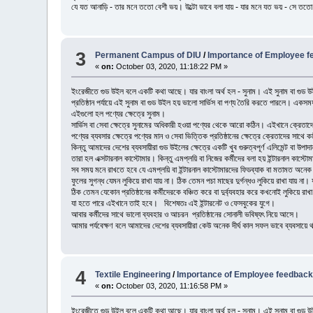
যে যত আনাড়ি - তার মনে ততো বেশী ভয়। উল্টো ভাবে বলা যায় - যার মনে যত ভয় - সে তত
3
Permanent Campus of DIU
/
Importance of Employee fe
«
on:
October 03, 2020, 11:18:22 PM »
ইংরেজীতে গুড উইল বলে একটি কথা আছে। যার বাংলা অর্থ হল - সুনাম। এই সুনাম বা গুড উইল শব
প্রতিষ্ঠান পর্যায়ে এই সুনাম বা গুড উইল হয় ভালো সার্ভিস বা পণ্য তৈরি করতে পারলে। একস
এইগুলো হল পণ্যের ক্ষেত্রে সুনাম।
সার্ভিস বা সেবা ক্ষেত্রে সুনামের অধিকারী হওয়া পণ্যের থেকে আরো কঠিন। এইখানে ক্রেতাদে
পণ্যের ব্যবসার ক্ষেত্রে পণ্যের মান ও সেবা ভিত্তিক প্রতিষ্ঠানের ক্ষেত্রে ক্রেতাদের সাথে 
কিন্তু আমাদের দেশের ব্যবসায়ীরা গুড উইলের ক্ষেত্রে একটি খুব গুরুত্বপূর্ণ এলিমেন্ট ব
তারা হল এক্সটারনাল কাস্টোমার। কিন্তু এমপ্লয়ি বা নিজের কর্মীদের বলা হয় ইন্টারনাল কাস্টো
সব সময় মনে রাখতে হবে যে এমপ্লয়ি বা ইন্টারনাল কাস্টোমারদের ফিডব্যাক বা মতামত অনেক গ
ফুলের সুগন্ধ যেমন লুকিয়ে রাখা যায় না। ঠিক তেমন পচা মাছের দুর্গন্ধও লুকিয়ে রাখা যায় ন
ঠিক তেমন যেকোন প্রতিষ্ঠানের কর্মীদেরকে বঞ্চিত করে বা দুর্ব্যবহার করে কখনোই লুকিয়ে রা
যা হতে পারে এইখানে তাই হবে। বিশেষতঃ এই ইন্টারনেট ও ফেসবুকের যুগে।
আবার কর্মীদের সাথে ভালো ব্যবহার ও আচরন প্রতিষ্ঠানের সোনালী ভবিষ্যৎ নিয়ে আসে
আমার পর্যবেক্ষণ বলে আমাদের দেশের ব্যবসায়ীরা কেউ অনেক দীর্ঘ কাল সফল ভাবে ব্যবসায়ে থ
4
Textile Engineering
/
Importance of Employee feedback.
«
on:
October 03, 2020, 11:16:58 PM »
ইংরেজীতে গুড উইল বলে একটি কথা আছে। যার বাংলা অর্থ হল - সুনাম। এই সুনাম বা গুড উইল শব