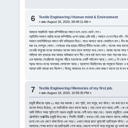
6
Textile Engineering
/
Human mind & Environment
«
on:
August 26, 2020, 08:48:11 AM »
আজকে সারাদিনই প্রায় কম্পিউটারের সামনে বসে থেকে কেটে গেল।
প্রতিদিন সকালে নয়টার মধ্যে কম্পিউটার ওপেন করার চেষ্টা করি। সকালে যে মন নিয়ে বসি - 
সকালে কমপিউটারের সামনে বসি অস্থিরতা নিয়ে। সাথে আসতে থাকে মোবাইলে কল। দিন বা
শুরু হয় ফেসবুক খোলা। পেপারের খবর ছাড়াও বিভিন্ন টিভির সংবাদ দেখি। অনেক খবর ভা
দেখেছি মানুষের মনের অবস্থাও অনেক সময় তাকে ক্লান্ত করে ফেলে। আবার অনেক সময় অনে
পাব্লিক বাস ব্যবহার করা আমার অভিজ্ঞতা বলে শীত শেষে মার্চ মাসে যখন গরম পড়া শুরু কর
এক জায়গায় পেয়েছিলাম মানুষের শরীরে হরমোনের একটি সাইকেল আছে। বেলা ১১ টা থেকে মানুষ
শব্দের সাথেও মনের অবস্থার যোগাযোগ আছে। ক্রমাগত বিরক্তিকর শব্দ মানুষকে বিরক্ত 
আমরা ভাবি আমরা কত বিচক্ষণ। কিন্তু আমাদের মন যে কখন কোন কারণে ভালো হয় বা মন খ
7
Textile Engineering
/
Memories of my first job.
«
on:
August 18, 2020, 10:58:30 PM »
চাকুরী জীবনের প্রায় ২১ বছর পার করলাম। কত স্মৃতি, কত মানুষ, কত ঘটনা। সব কথা মনে
অনেক উপরে উঠেছে, কে অর্থনৈতিক ভাবে ভালো আছে। তার থেকে মনে আছে বেশী - কে 
আমি নিশ্চিত সবার স্মৃতিতেই প্রথম চাকুরী অনেক বেশী ভাবে নাড়া দেয়। প্রথম চাকুরীতে এ
টেক্সটাইল ফ্যাক্টরীর চাকুরী দিয়ে শুরু। শিফটিং ডিউটি। কখনও সেই ভোর সকালে আলো ফোটার 
গুলো যেন এক জেগে থাকা ভিন্ন এক শহর। এখানে কারো রাতে ঘুমানোই ব্যতিক্রম ঘটনা। এ
আমাদের পেশার জগতে বহু ব্যতিক্রমি পেশা আছে যেগুলো সম্পর্কে অন্য মানুষেরা খুব কমই জ