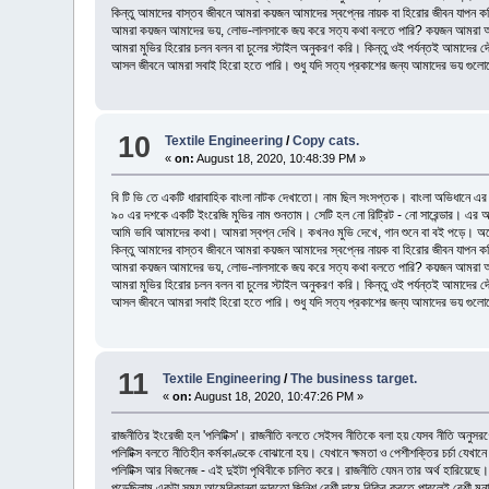
কিন্তু আমাদের বাস্তব জীবনে আমরা কয়জন আমাদের স্বপ্নের নায়ক বা হিরোর জীবন যাপন ক
আমরা কয়জন আমাদের ভয়, লোভ-লালসাকে জয় করে সত্য কথা বলতে পারি? কয়জন আমরা আমাদ
আমরা মুভির হিরোর চলন বলন বা চুলের স্টাইল অনুকরণ করি। কিন্তু ওই পর্যন্তই আমাদের
আসল জীবনে আমরা সবাই হিরো হতে পারি। শুধু যদি সত্য প্রকাশের জন্য আমাদের ভয় গুল
10
Textile Engineering
/
Copy cats.
«
on:
August 18, 2020, 10:48:39 PM »
বি টি ভি তে একটি ধারাবাহিক বাংলা নাটক দেখাতো। নাম ছিল সংসপ্তক। বাংলা অভিধানে এ
৯০ এর দশকে একটি ইংরেজি মুভির নাম শুনতাম। সেটি হল নো রিট্রিট - নো সারেন্ডার। এর অর্
আমি ভাবি আমাদের কথা। আমরা স্বপ্ন দেখি। কখনও মুভি দেখে, গান শুনে বা বই পড়ে। অন
কিন্তু আমাদের বাস্তব জীবনে আমরা কয়জন আমাদের স্বপ্নের নায়ক বা হিরোর জীবন যাপন ক
আমরা কয়জন আমাদের ভয়, লোভ-লালসাকে জয় করে সত্য কথা বলতে পারি? কয়জন আমরা আমাদ
আমরা মুভির হিরোর চলন বলন বা চুলের স্টাইল অনুকরণ করি। কিন্তু ওই পর্যন্তই আমাদের
আসল জীবনে আমরা সবাই হিরো হতে পারি। শুধু যদি সত্য প্রকাশের জন্য আমাদের ভয় গুল
11
Textile Engineering
/
The business target.
«
on:
August 18, 2020, 10:47:26 PM »
রাজনীতির ইংরেজী হল 'পলিটিক্স'। রাজনীতি বলতে সেইসব নীতিকে বলা হয় যেসব নীতি অনুসরণের 
পলিটিক্স বলতে নীতিহীন কর্মকাণ্ডকে বোঝানো হয়। যেখানে ক্ষমতা ও পেশীশক্তির চর্চা যেখানে 
পলিটিক্স আর বিজনেজ - এই দুইটা পৃথিবীকে চালিত করে। রাজনীতি যেমন তার অর্থ হারিয়েছে।
পড়েছিলাম একটা সময় আমেরিকানরা ভাবতো জিনিশ বেশী দামে বিক্রি করতে পারলেই বেশী মুনাফ