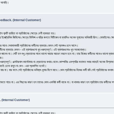
ো আনাড়ি।
edback. (Internal Customer)
্দটি ব্যক্তি বা প্রতিষ্ঠানের ক্ষেত্রে বেশী ব্যবহৃত হয়।
ময় ইলেক্ট্রনিক জিনিসের ক্ষেত্রে ফিলিপ্স ও ঘড়ির জগতে সিটিজেন বা ক্যাসিও অনেক সুনামের অধিকারী ছিল। মোবাইলের ক্ষ
র সাথে সেবাদানকারী প্রতিষ্ঠানের কর্মীদের ব্যবহার কেমন সেই প্রসঙ্গও চলে আসে।
কর্মীদের ব্যবহার কেমন - এই ব্যাপারগুলো খুব গুরুত্বপূর্ণ। এই ব্যাপারগুলোও খুব সহজবোধ্য।
া উপাদান জানেন না। সেটি হল শুধু ক্রেতাদের সাথে ভালো আচার আচরণ করলে হবে না। তার নিজের কর্মীদের সাথেও ভালো ব্
মার।
ুরুত্বপূর্ণ। এক্সটারনাল কাস্টোমার বা ক্রেতাদের কথার থেকে কোম্পানির এমপ্লয়ির মতামত সবার কাছেই অনেক বিশ্বাসয
া। যতই ঢেকে রাখুন না কেন - এরা প্রকাশিত হবেই।
খা যায় না। যার ফলে সেই প্রতিষ্ঠানের ভবিষ্যৎ ধূলায় মিশে যাবে। কোন প্রতিষ্ঠানের নিজের কর্মী যদি সেই প্রতিষ্ঠানের
।
াকতে পারে না। এর পিছনের কারণ হল তাদের কোন একনিষ্ঠ কর্মী থাকে না। না থাকার কারণ হল প্রতিষ্ঠান তার কর্মীদের সম
 (Internal Customer)
্দটি ব্যক্তি বা প্রতিষ্ঠানের ক্ষেত্রে বেশী ব্যবহৃত হয়।