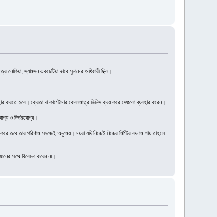
েত্রে নোকিয়া, স্যামসন একচেটিয়া ভাবে সুনামের অধিকারী ছিল।
যাবহার করতে হবে। ক্রেতা বা কাস্টোমার কেবলমাত্র জিনিস ক্রয় করে সেগুলো ব্যবহার করেন।
োগ্য ও নির্ভরযোগ্য।
 বদনাম করে তবে তার পরিণাম সহজেই অনুমেয়। ময়রা যদি নিজেই নিজের মিস্টির বদনাম গায় তাহলে
্মানের সাথে বিবেচনা করেন না।