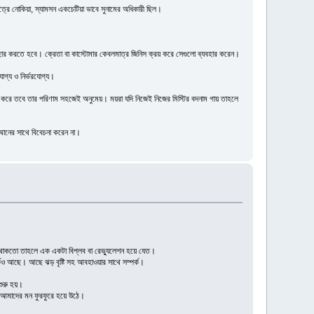
েত্রে নোকিয়া, স্যামসন একচেটিয়া ভাবে সুনামের অধিকারী ছিল।
যাবহার করতে হবে। ক্রেতা বা কাস্টোমার কেবলমাত্র জিনিস ক্রয় করে সেগুলো ব্যবহার করেন।
োগ্য ও নির্ভরযোগ্য।
 বদনাম করে তবে তার পরিণাম সহজেই অনুমেয়। ময়রা যদি নিজেই নিজের মিস্টির বদনাম গায় তাহলে
্মানের সাথে বিবেচনা করেন না।
 থাকতো তাহলে এক একটা বিপ্লব বা রেভ্যুলেশন হয়ে যেত।
কও আছে। আছে ঝড় বৃষ্টি সহ আবহাওয়ার সাথে সম্পর্ক।
শুরু হয়।
র আমাদের মন ফুরফুরে হয়ে উঠে।