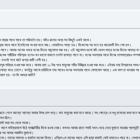
দিন বাড়ার সাথে সাথে তা পরিবর্তন হয়। যদিও রুমের অন্য সব কিছুই একই থাকে।
ড়ার সাথে সাথে ইমেইলের সংখ্যা কমে যায়। মোবাইলও শান্ত হয়। বিকেলের পর মনে হয় আরেকটি দিন শেষ হল।
লো লাগে। আবার অনেক খবরে মনের ভিতর আন্দোলন শুরু হয়। এই আন্দোলন গুলো যদি কেবল মাত্র মনের ভিতর আবদ্ধ না
ক শারীরিক পরিশ্রম হলেও মন ভালো থাকলে ততটা ক্লান্ত লাগে না। মনের অবস্থার সাথে দিনের তাপমাত্রারও সম্পর্
ে - তখনই পথে ঘাটে ঝগড়া ঝাটি বেশী হয়।
 সক্রিয় হওয়া শুরু করে। আবার রাত ১১ টার পরে মানুষের শরীর নিস্ক্রিয় হওয়া শুরু করে। এইবার তার বিশ্রামের সময় 
ও ক্লান্ত করে তোলে। কতটুকু আলো চারিদিকে তার সাথেও মনের অবস্থার সাথে যোগাযোগ আছে। এক কাপ চা খাওয়ার প
ারাপ হয় - তা কি আমরা জানি?
 করতে গেলে আস্তে আস্তে মাথার উপর চাপ পড়ে। কত মানুষের কথা মনে আছে। সব ক্ষেত্রে যে শুধু বসেদের কথা মনে আছ
কেমন ছিল।
ডজাস্ট করা সব থেকে সহজ।
আগে মাইক্রবাসে উঠে ফ্যাক্টোরীর দিকে রওনা দেয়া। কখনও আবার রাতে সবাই যখন খেয়ে দেয়ে ঘুমাতে যাওয়ার প্রস্তুতি ন
র পর আবার সারাদিন ঘুমানো।
ানেন। তাদের সাফল্য ও ব্যর্থতা অনেক ভিন্ন। এপ্রিল-মে মাসের গরমে এসি ছাড়া থাকাই কেউ ভাবতেও পারে না। সেখানে ড