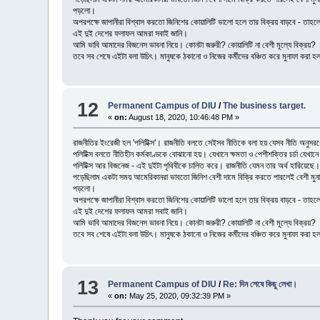
পড়লো।
অপরপক্ষে জাপানীরা বিশ্বাস করতো জিনিশের কোয়ালিটি ভালো হলে তার বিক্রয় বাড়বে - তাহলেই
এই দুই দেশের ফলাফল আমরা সবাই জানি।
আমি ভাবি আমাদের বিজনেস ভাবনা নিয়ে। কোনটা জরুরী? কোয়ালিটি না বেশী মূল্যে বিক্রয়?
তবে সব শেষে এইটা বলা উচিৎ। মানুষকে ঠকানো ও নিজের কর্মীদের বঞ্চিত করে মুনাফা করা হল স
12
Permanent Campus of DIU
/
The business target.
«
on:
August 18, 2020, 10:46:48 PM »
রাজনীতির ইংরেজী হল 'পলিটিক্স'। রাজনীতি বলতে সেইসব নীতিকে বলা হয় যেসব নীতি অনুসরণের 
পলিটিক্স বলতে নীতিহীন কর্মকাণ্ডকে বোঝানো হয়। যেখানে ক্ষমতা ও পেশীশক্তির চর্চা যেখানে 
পলিটিক্স আর বিজনেজ - এই দুইটা পৃথিবীকে চালিত করে। রাজনীতি যেমন তার অর্থ হারিয়েছে।
পড়েছিলাম একটা সময় আমেরিকানরা ভাবতো জিনিশ বেশী দামে বিক্রি করতে পারলেই বেশী মুনাফ
পড়লো।
অপরপক্ষে জাপানীরা বিশ্বাস করতো জিনিশের কোয়ালিটি ভালো হলে তার বিক্রয় বাড়বে - তাহলেই
এই দুই দেশের ফলাফল আমরা সবাই জানি।
আমি ভাবি আমাদের বিজনেস ভাবনা নিয়ে। কোনটা জরুরী? কোয়ালিটি না বেশী মূল্যে বিক্রয়?
তবে সব শেষে এইটা বলা উচিৎ। মানুষকে ঠকানো ও নিজের কর্মীদের বঞ্চিত করে মুনাফা করা হল স
13
Permanent Campus of DIU
/
Re: দিন শেষে কিছু লেখা।
«
on:
May 25, 2020, 09:32:39 PM »