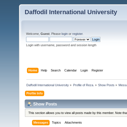
Daffodil International University
Welcome,
Guest
. Please
login
or
register
.
Login with username, password and session length
Home
Help
Search
Calendar
Login
Register
Daffodil International University
»
Profile of Reza.
»
Show Posts
»
Mess
Profile Info
Show Posts
This section allows you to view all posts made by this member. Note th
Messages
Topics
Attachments