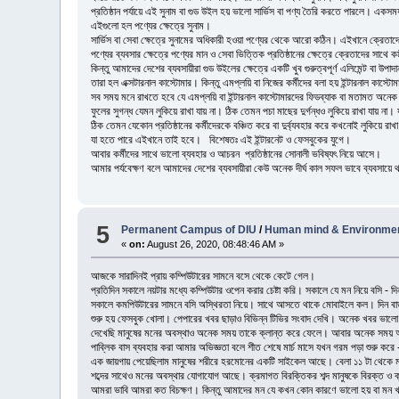
প্রতিষ্ঠান পর্যায়ে এই সুনাম বা গুড উইল হয় ভালো সার্ভিস বা পণ্য তৈরি করতে পারলে। একস
এইগুলো হল পণ্যের ক্ষেত্রে সুনাম।
সার্ভিস বা সেবা ক্ষেত্রে সুনামের অধিকারী হওয়া পণ্যের থেকে আরো কঠিন। এইখানে ক্রেতাদে
পণ্যের ব্যবসার ক্ষেত্রে পণ্যের মান ও সেবা ভিত্তিক প্রতিষ্ঠানের ক্ষেত্রে ক্রেতাদের সাথে 
কিন্তু আমাদের দেশের ব্যবসায়ীরা গুড উইলের ক্ষেত্রে একটি খুব গুরুত্বপূর্ণ এলিমেন্ট ব
তারা হল এক্সটারনাল কাস্টোমার। কিন্তু এমপ্লয়ি বা নিজের কর্মীদের বলা হয় ইন্টারনাল কাস্টো
সব সময় মনে রাখতে হবে যে এমপ্লয়ি বা ইন্টারনাল কাস্টোমারদের ফিডব্যাক বা মতামত অনেক গ
ফুলের সুগন্ধ যেমন লুকিয়ে রাখা যায় না। ঠিক তেমন পচা মাছের দুর্গন্ধও লুকিয়ে রাখা যায় ন
ঠিক তেমন যেকোন প্রতিষ্ঠানের কর্মীদেরকে বঞ্চিত করে বা দুর্ব্যবহার করে কখনোই লুকিয়ে রা
যা হতে পারে এইখানে তাই হবে। বিশেষতঃ এই ইন্টারনেট ও ফেসবুকের যুগে।
আবার কর্মীদের সাথে ভালো ব্যবহার ও আচরন প্রতিষ্ঠানের সোনালী ভবিষ্যৎ নিয়ে আসে
আমার পর্যবেক্ষণ বলে আমাদের দেশের ব্যবসায়ীরা কেউ অনেক দীর্ঘ কাল সফল ভাবে ব্যবসায়ে থ
5
Permanent Campus of DIU
/
Human mind & Environme
«
on:
August 26, 2020, 08:48:46 AM »
আজকে সারাদিনই প্রায় কম্পিউটারের সামনে বসে থেকে কেটে গেল।
প্রতিদিন সকালে নয়টার মধ্যে কম্পিউটার ওপেন করার চেষ্টা করি। সকালে যে মন নিয়ে বসি - 
সকালে কমপিউটারের সামনে বসি অস্থিরতা নিয়ে। সাথে আসতে থাকে মোবাইলে কল। দিন বা
শুরু হয় ফেসবুক খোলা। পেপারের খবর ছাড়াও বিভিন্ন টিভির সংবাদ দেখি। অনেক খবর ভা
দেখেছি মানুষের মনের অবস্থাও অনেক সময় তাকে ক্লান্ত করে ফেলে। আবার অনেক সময় অনে
পাব্লিক বাস ব্যবহার করা আমার অভিজ্ঞতা বলে শীত শেষে মার্চ মাসে যখন গরম পড়া শুরু কর
এক জায়গায় পেয়েছিলাম মানুষের শরীরে হরমোনের একটি সাইকেল আছে। বেলা ১১ টা থেকে মানুষ
শব্দের সাথেও মনের অবস্থার যোগাযোগ আছে। ক্রমাগত বিরক্তিকর শব্দ মানুষকে বিরক্ত 
আমরা ভাবি আমরা কত বিচক্ষণ। কিন্তু আমাদের মন যে কখন কোন কারণে ভালো হয় বা মন খ