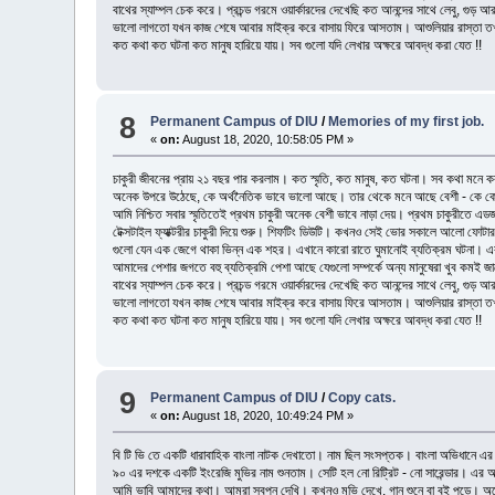
বাথের স্যাম্পল চেক করে। প্রচন্ড গরমে ওয়ার্কারদের দেখেছি কত আনন্দের সাথে লেবু, 
ভালো লাগতো যখন কাজ শেষে আবার মাইক্র করে বাসায় ফিরে আসতাম। আশুলিয়ার রাস্তা ত
কত কথা কত ঘটনা কত মানুষ হারিয়ে যায়। সব গুলো যদি লেখার অক্ষরে আবদ্ধ করা যেত !!
8
Permanent Campus of DIU
/
Memories of my first job.
«
on:
August 18, 2020, 10:58:05 PM »
চাকুরী জীবনের প্রায় ২১ বছর পার করলাম। কত স্মৃতি, কত মানুষ, কত ঘটনা। সব কথা মনে
অনেক উপরে উঠেছে, কে অর্থনৈতিক ভাবে ভালো আছে। তার থেকে মনে আছে বেশী - কে 
আমি নিশ্চিত সবার স্মৃতিতেই প্রথম চাকুরী অনেক বেশী ভাবে নাড়া দেয়। প্রথম চাকুরীতে এ
টেক্সটাইল ফ্যাক্টরীর চাকুরী দিয়ে শুরু। শিফটিং ডিউটি। কখনও সেই ভোর সকালে আলো ফোটার 
গুলো যেন এক জেগে থাকা ভিন্ন এক শহর। এখানে কারো রাতে ঘুমানোই ব্যতিক্রম ঘটনা। এ
আমাদের পেশার জগতে বহু ব্যতিক্রমি পেশা আছে যেগুলো সম্পর্কে অন্য মানুষেরা খুব কমই জ
বাথের স্যাম্পল চেক করে। প্রচন্ড গরমে ওয়ার্কারদের দেখেছি কত আনন্দের সাথে লেবু, 
ভালো লাগতো যখন কাজ শেষে আবার মাইক্র করে বাসায় ফিরে আসতাম। আশুলিয়ার রাস্তা ত
কত কথা কত ঘটনা কত মানুষ হারিয়ে যায়। সব গুলো যদি লেখার অক্ষরে আবদ্ধ করা যেত !!
9
Permanent Campus of DIU
/
Copy cats.
«
on:
August 18, 2020, 10:49:24 PM »
বি টি ভি তে একটি ধারাবাহিক বাংলা নাটক দেখাতো। নাম ছিল সংসপ্তক। বাংলা অভিধানে এ
৯০ এর দশকে একটি ইংরেজি মুভির নাম শুনতাম। সেটি হল নো রিট্রিট - নো সারেন্ডার। এর অর্
আমি ভাবি আমাদের কথা। আমরা স্বপ্ন দেখি। কখনও মুভি দেখে, গান শুনে বা বই পড়ে। অন