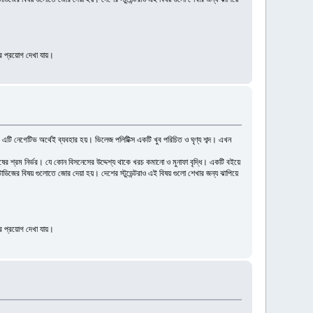
ীর প্রয়োগ দেখা যায়।
ও এটি নেগেটিভ অর্থেই ব্যবহার হয়। ভিলেজ পলিটিক্স একটি খুব পরিচিত ও ঘৃণ্য শব্দ। এখন
র শ্রম নির্ভর। যে কোন বিসনেসের উদ্দেশ্য থাকে খরচ কমানো ও মুনাফা বৃদ্ধি। একটি বইয়ে
ডিজের বিষয় গুলোতে জোর দেয়া হয়। দেশের স্টুডেন্টরাও এই বিষয় গুলো শেখার জন্য ঝাপিয়ে
ীর প্রয়োগ দেখা যায়।