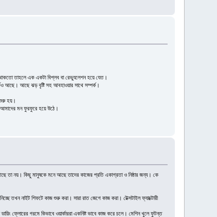
 থাকতো তাহলে এক একটা বিপ্লব বা রেভ্যুলেশন হয়ে যেত।
কও আছে। আছে ঝড় বৃষ্টি সহ আবহাওয়ার সাথে সম্পর্ক।
শুরু হয়।
র আমাদের মন ফুরফুরে হয়ে উঠে।
ে তা নয়। কিছু মানুষকে মনে আছে তাদের কাজের প্রতি একাগ্রতা ও নিষ্ঠার জন্য। কে
িচ্ছে তখন নাইট শিফটে কাজ শুরু করা। সারা রাত জেগে কাজ করা। টেক্সটাইল ফ্যাক্টোরী
ায়িং ফ্লোরের গরমে কিভাবে ওয়ার্কাররা একনিষ্ট ভাবে কাজ করে চলে। মেশিন খুলে ফুটন্ত