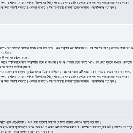
গুড় আর লবণের শরবত খেতে। আবার শীতকালের শৈত্য প্রবাহের সময় ডায়িং ফ্লোরে কাজ করা কত আরামদায়ক সবার কাছে।
খন ফাকা ফাকাই থাকতো। ভোরের বা রাত ৯ টার আশুলিয়ার রাস্তা অনেক মনোরম ও নয়নাভিরাম মনে হত।
 করতে গেলে আস্তে আস্তে মাথার উপর চাপ পড়ে। কত মানুষের কথা মনে আছে। সব ক্ষেত্রে যে শুধু বসেদের কথা মনে আছ
কেমন ছিল।
ডজাস্ট করা সব থেকে সহজ।
আগে মাইক্রবাসে উঠে ফ্যাক্টোরীর দিকে রওনা দেয়া। কখনও আবার রাতে সবাই যখন খেয়ে দেয়ে ঘুমাতে যাওয়ার প্রস্তুতি ন
র পর আবার সারাদিন ঘুমানো।
ানেন। তাদের সাফল্য ও ব্যর্থতা অনেক ভিন্ন। এপ্রিল-মে মাসের গরমে এসি ছাড়া থাকাই কেউ ভাবতেও পারে না। সেখানে ড
গুড় আর লবণের শরবত খেতে। আবার শীতকালের শৈত্য প্রবাহের সময় ডায়িং ফ্লোরে কাজ করা কত আরামদায়ক সবার কাছে।
খন ফাকা ফাকাই থাকতো। ভোরের বা রাত ৯ টার আশুলিয়ার রাস্তা অনেক মনোরম ও নয়নাভিরাম মনে হত।
র মানে খুজে দেখেছিলাম। সংসপ্তক তাকেই বলা হয় যে কিনা পরাজয় জেনেও লড়াই করে যায়।
থ হল যোদ্ধা যুদ্ধক্ষেত্র থেকে পালাবেও না অথবা আত্মসমর্পণও করবে না। সংক্ষেপে বললে ডু অর ডাই। হয় জয় নয় মৃত্য
েক উন্নত মানের স্বপ্ন আমাদের মনে ঘুরে চলে।