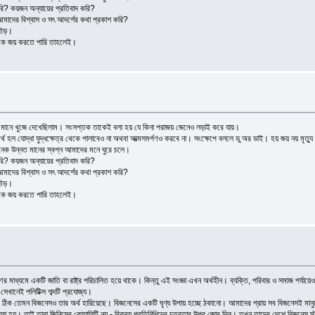
রি? কয়জন অন্যায়ের প্রতিবাদ করি?
ের বিশ্বাস ও সৎ আদর্শের কথা প্রকাশ করি?
 দৌড়।
োকে জয় করতে পারি তাহলেই।
র মানে খুজে দেখেছিলাম। সংসপ্তক তাকেই বলা হয় যে কিনা পরাজয় জেনেও লড়াই করে যায়।
থ হল যোদ্ধা যুদ্ধক্ষেত্র থেকে পালাবেও না অথবা আত্মসমর্পণও করবে না। সংক্ষেপে বললে ডু অর ডাই। হয় জয় নয় মৃত্য
েক উন্নত মানের স্বপ্ন আমাদের মনে ঘুরে চলে।
রি? কয়জন অন্যায়ের প্রতিবাদ করি?
ের বিশ্বাস ও সৎ আদর্শের কথা প্রকাশ করি?
 দৌড়।
োকে জয় করতে পারি তাহলেই।
মাধ্যমে একটি জাতি বা রাষ্ট্র পরিচালিত হয়ে থাকে। কিন্তু এই সংজ্ঞা এখন অর্থহীন। ব্যক্তি, পরিবার ও সমাজ পর্যায়ে
সেখানেই পলিটিক্স শব্দটি প্রযোজ্য।
 ঠিক তেমন বিজনেসও তার অর্থ হারিয়েছে। বিজনেসের একটি ঘৃণ্য উপায় হচ্ছে ঠকানো। আমাদের প্রায় সব বিজনেসই মানুষে
া হয়। তাই তারা জিনিসের কোয়ালিটি নয় - বিক্রয় প্রতিনিধিদের চতুরতার উপর জোর দিল। তখন তাদের দেশে বিজনেস স্টা