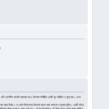
ু।
ও এটি নেগেটিভ অর্থেই ব্যবহার হয়। ভিলেজ পলিটিক্স একটি খুব পরিচিত ও ঘৃণ্য শব্দ। এখন
র শ্রম নির্ভর। যে কোন বিসনেসের উদ্দেশ্য থাকে খরচ কমানো ও মুনাফা বৃদ্ধি। একটি বইয়ে
ডিজের বিষয় গুলোতে জোর দেয়া হয়। দেশের স্টুডেন্টরাও এই বিষয় গুলো শেখার জন্য ঝাপিয়ে