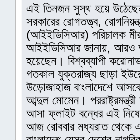
এই তিনজন সুস্থ হয়ে উঠেছে
সরকারের রোগতত্ত্ব, রোগনিয়ন্ত
(আইইডিসিআর) পরিচালক মীর
আইইডিসিআর জানায়, আরও দু
হয়েছেন। বিশ্বব্যাপী করোনাভ
গতকাল যুক্তরাজ্য ছাড়া ইউ
উড়োজাহাজ বাংলাদেশে আসবে না 
আব্দুল মোমেন। পররাষ্ট্রমন্ত
আসা ফ্লাইট বন্ধের এই নিষেধা
আজ রোববার মধ্যরাত থেকে এই
বাংলাদেশ যেসব দেশের নাগর