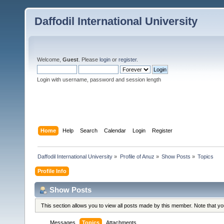
Daffodil International University
Welcome,
Guest
. Please
login
or
register
.
Login with username, password and session length
Home
Help
Search
Calendar
Login
Register
Daffodil International University
»
Profile of Anuz
»
Show Posts
»
Topics
Profile Info
Show Posts
This section allows you to view all posts made by this member. Note that y
Messages
Topics
Attachments