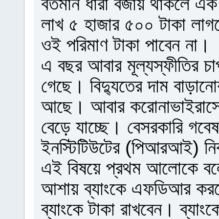
বর্তমান ধারা বজায় থাকলে এ
লাখ ৫ হাজার ৫০০ টাকা লাগব
ওই পরিমাণ টাকা পাবেন না।
এ বছর আবার মূল্যস্ফীতির চাপ
গেছে। বিদ্যুতের দাম বাড়ানোর 
আছে। আবার করোনাভাইরাসের 
বেড়ে যাচ্ছে। বেসরকারি গবেষণা
ইনস্টিটিউটের (পিআরআই) নির
এই বিষয়ে প্রথম আলোকে বলে
আশায় ব্যাংকে এফডিআর করব
ব্যাংকে টাকা রাখবেন। ব্যাংক