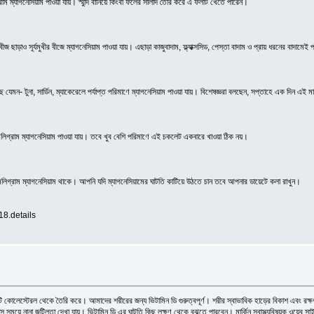
ম্যাগনেসিয়াম পাওয়া যায়। স্মুদি বানিয়ে কিংবা ফলের সালাদ তৈরি করে এ ফলটি খেতে পারেন।
ছাড়াও সূর্যমুখীর বীজে ম্যাগনেসিয়াম পাওয়া যায়। এছাড়া কাজুবাদাম, ফ্ল্যাক্সসিড, পেস্তা বাদাম ও প্রায় ধরনের বাদামেই 
 মাছ যেমন- টুনা, সার্ডিন, ম্যাকেরেলে পর্যাপ্ত পরিমাণে ম্যাগনেসিয়াম পাওয়া যায়। বিশেষজ্ঞরা বলছেন, সপ্তাহে এক দিন এ
িলিগ্রাম ম্যাগনেসিয়াম পাওয়া যায়। তবে খুব বেশি পরিমাণে এই চকলেট একবারে খাওয়া ঠিক নয়।
িলিগ্রাম ম্যাগনেসিয়াম থাকে। আপনি যদি ম্যাগনেসিয়ামের ঘাটতি কাটিয়ে উঠতে চান তবে আপনার ডায়েটে কলা রাখুন।
8.details
 কোলেস্টেরল থেকে তৈরি করে। আমাদের শরীরের জন্য ভিটামিন ডি গুরুত্বপূর্ণ। শরীর স্বাভাবিক হাড়ের বিকাশ এবং রক্ষণা
ে সময়ে নানা জটিলতা দেখা যায়। ভিটামিন ডি এর ঘাটতি কিছু লক্ষণ থেকে বুঝতে পারবেন। মার্কিন স্বাস্থ্যবিষয়ক ওয়েব 