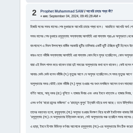
2
Prophet Muhammad SAW
/
আখেরি চাহার শম্বা কী?
«
on:
September 04, 2024, 09:45:28 AM »
হিজরি সনের সফর মাসের শেষ বুধবারকে আখেরি চাহার শম্বা বলে। আরবিতে আখেরি অর্থ শেষ এবং 
সফর মাসের শেষ বুধবারে রসুলুল্লাহ সল্লাল্লাহু আলাইহি ওয়া সাল্লাম প্রচণ্ড অসুস্থতা থ
বাংলাদেশে এ দিবস উপলক্ষ্যে বার্ষিক সরকারি ছুটির তালিকায় একটি ছুটি ঐচ্ছিক ছুটি হিসে
কারও মতে নবীজি সল্লাল্লাহু আলাইহি ওয়া সাল্লাম কোন দিনে সুস্থ হয়েছিলেন, কোন অসুস্থ
যারা এই দিবস পালন করে থাকেন তারা দুই সময়ের অসুস্থতার কথা বলে থাকেন। কেউ বলেন 
আবার কেউ কেউ বলেন নবীজি (স.) মৃত্যুর আগে যে অসুস্থ হয়েছিলেন সে সময় মৃত্যুর আগ
অসুস্থতার সময় যেটাই হোক নবীজি (স.) সুস্থ হওয়ার পর যখন মসজিদে আসেন তখন সাহাবায়
বর্ণিত আছে, আবু বকর (রা.) খুশিতে ৭ হাজার দিনার এবং ওমর ইবনে খাত্তাব ৫ হাজার দ
এসব বর্ণনা ‘বারো চান্দের ফজিলত’ ও ‘রাহাতুল কুলুব’ ইত্যাদি বইয়ে বলা আছে। তবে উল্লিখ
তাদের বক্তব্য হলো, রসুলুল্লাহ (সা.) অসুস্থ হওয়ার দিনক্ষণ নিয়ে যথেষ্ট ইখতিলাফ থাকায় ন
‘রসুলুল্লাহ (সা.) যে অসুস্থতায় ইন্তিকাল করেন, সেই অসুস্থতার শুরু হয়েছিল সফর মাসে
এ ছাড়া, ইবনে হিশাম বিভিন্ন বর্ণনার আলোকে রসুলুল্লাহ (সা.)-এর অসুস্থতার দিন ঠিক কর