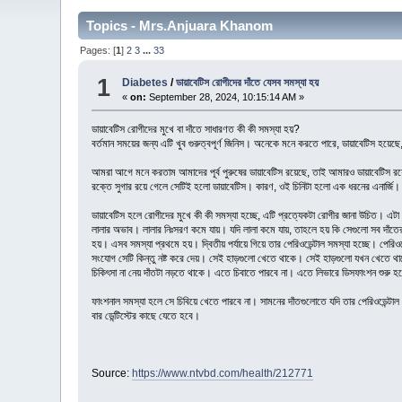
Topics - Mrs.Anjuara Khanom
Pages: [
1
]
2
3
...
33
1
Diabetes
/
ডায়াবেটিস রোগীদের দাঁতে যেসব সমস্যা হয়
«
on:
September 28, 2024, 10:15:14 AM »
ডায়াবেটিস রোগীদের মুখে বা দাঁতে সাধারণত কী কী সমস্যা হয়?
বর্তমান সময়ের জন্য এটি খুব গুরুত্বপূর্ণ জিনিস। অনেকে মনে করতে পারে, ডায়াবেটিস হয়েছে,
আমরা আগে মনে করতাম আমাদের পূর্ব পুরুষের ডায়াবেটিস রয়েছে, তাই আমারও ডায়াবেটিস
রক্তে সুগার রয়ে গেলে সেটিই হলো ডায়াবেটিস। কারণ, ওই চিনিটা হলো এক ধরনের এনার্জি।
ডায়াবেটিস হলে রোগীদের মুখে কী কী সমস্যা হচ্ছে, এটি প্রত্যেকটা রোগীর জানা উচিত। এট
লালার অভাব। লালার নিঃসরণ কমে যায়। যদি লালা কমে যায়, তাহলে হয় কি সেগুলো সব দাঁতের
হয়। এসব সমস্যা প্রথমে হয়। দ্বিতীয় পর্যায়ে গিয়ে তার পেরিওডেন্টাল সমস্যা হচ্ছে। পেরিওডেন
সংযোগ সেটি কিন্তু নষ্ট করে দেয়। সেই হাড়গুলো খেতে থাকে। সেই হাড়গুলো যখন খেতে থাক
চিকিৎসা না নেয় দাঁতটা নড়তে থাকে। এতে চিবাতে পারবে না। এতে লিভারে ডিসফাংশন শুর
ফাংশনাল সমস্যা হলে সে চিবিয়ে খেতে পারবে না। সামনের দাঁতগুলোতে যদি তার পেরিওডেন্ট
বার ডেন্টিস্টের কাছে যেতে হবে।
Source:
https://www.ntvbd.com/health/212771