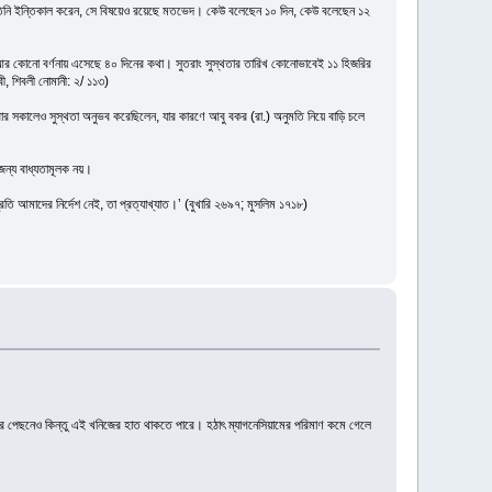
 তিনি ইন্তিকাল করেন, সে বিষয়েও রয়েছে মতভেদ। কেউ বলেছেন ১০ দিন, কেউ বলেছেন ১২
 আর কোনো বর্ণনায় এসেছে ৪০ দিনের কথা। সুতরাং সুস্থতার তারিখ কোনোভাবেই ১১ হিজরির
ী, শিবলী নোমানী: ২/ ১১৩)
সকালেও সুস্থতা অনুভব করেছিলেন, যার কারণে আবু বকর (রা.) অনুমতি নিয়ে বাড়ি চলে
 জন্য বাধ্যতামূলক নয়।
আমাদের নির্দেশ নেই, তা প্রত্যাখ্যাত।’ (বুখারি ২৬৯৭; মুসলিম ১৭১৮)
হওয়ার পেছনেও কিন্তু এই খনিজের হাত থাকতে পারে। হঠাৎ ম্যাগনেসিয়ামের পরিমাণ কমে গেলে