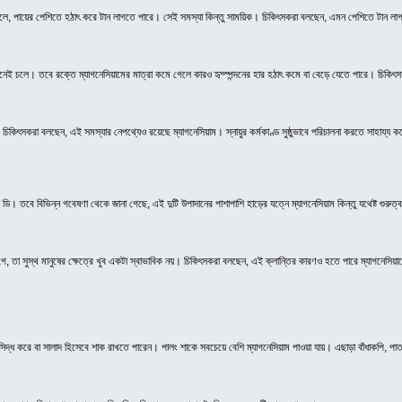
হলে, পায়ের পেশিতে হঠাৎ করে টান লাগতে পারে। সেই সমস্যা কিন্তু সাময়িক। চিকিৎসকরা বলছেন, এমন পেশিতে টান লাগ
ন্দ মেনেই চলে। তবে রক্তে ম্যাগনেসিয়ামের মাত্রা কমে গেলে কারও হৃদ্স্পন্দনের হার হঠাৎ কমে বা বেড়ে যেতে পারে। চিকিৎস
িৎসকরা বলছেন, এই সমস্যার নেপথ্যেও রয়েছে ম্যাগনেসিয়াম। স্নায়ুর কর্মকাণ্ড সুষ্ঠুভাবে পরিচালনা করতে সাহায্য করে 
 ডি। তবে বিভিন্ন গবেষণা থেকে জানা গেছে, এই দুটি উপাদানের পাশাপাশি হাড়ের যত্নে ম্যাগনেসিয়াম কিন্তু যথেষ্ট গুরুত
াগে, তা সুস্থ মানুষের ক্ষেত্রে খুব একটা স্বাভাবিক নয়। চিকিৎসকরা বলছেন, এই ক্লান্তির কারণও হতে পারে ম্যাগনেসিয়
 সিদ্ধ করে বা সালাদ হিসেবে শাক রাখতে পারেন। পালং শাকে সবচেয়ে বেশি ম্যাগনেসিয়াম পাওয়া যায়। এছাড়া বাঁধাকপি, 