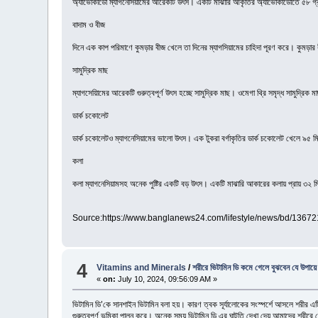
অ্যাভোকাডো ম্যাগনেসিয়ামের আরেকটি উৎস। একটি মাঝারি আকৃতির অ্যাভোকাডোতে ৫৮ গ্রাম 
বাদাম ও বীজ
দিনে এক কাপ পরিমাণে কুমড়ার বীজ খেলে তা দিনের ম্যাগসিয়ামের চাহিদা পূরণ করে। কুমড়ার বীজ 
সামুদ্রিক মাছ
ম্যাগসেয়িামের আরেকটি গুরুত্বপূর্ণ উৎস হচ্ছে সামুদ্রিক মাছ। ওমেগা থ্রি সমৃদ্ধ সামুদ্রিক
ডার্ক চকোলেট
ডার্ক চকোলেটও ম্যাগনেসিয়ামের ভালো উৎস। এক টুকরা বর্গাকৃতির ডার্ক চকোলেট খেলে ৯৫ ম
কলা
কলা ম্যাগনেসিয়ামসহ অনেক পুষ্টির একটি বড় উৎস। একটি মাঝারি আকারের কলায় প্রায় ৩২ ম
Source:https://www.banglanews24.com/lifestyle/news/bd/136721
4
Vitamins and Minerals
/
শরীরে ভিটামিন ডি কমে গেলে বুঝবেন যে উপায়ে
«
on:
July 10, 2024, 09:56:09 AM »
ভিটামিন ডি’কে সানশাইন ভিটামিন বলা হয়। কারণ ত্বক সূর্যালোকের সংস্পর্শে আসলে শরীর এটি
গুরুত্বপূর্ণ ভূমিকা পালন করে। অনেক সময় ভিটামিন ডি এর ঘাটতি দেখা দেয় আমাদের শরীরে স