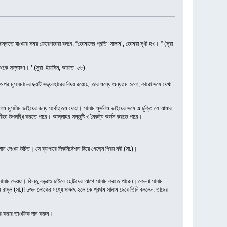
জান্নাতে যাওয়ার সময় ফেরেশতারা বলবে, “তোমাদের প্রতি ‘সালাম’, তোমরা সুখী হও। ” (সুরা
 থেকে সম্ভাষণ। ’ (সুরা ইয়াসিন, আয়াত ৫৮)
 অপর মুসলমানের ছয়টি সদ্ব্যবহারের বিষয় রয়েছে তার মধ্যে অন্যতম হলো, কারো সঙ্গে দেখা
লাম মুসলিম ভাইয়ের জন্য সর্বোত্তম দোয়া। সালাম মুসলিম ভাইয়ের সঙ্গে এ চুক্তি যে আমার
িতা উপলব্ধি করতে পারে। আল্লাহর সন্তুষ্টি ও নৈকট্য অর্জন করতে পারে।
দেওয়া উচিত। সে ব্যাপারে দিকনির্দেশনা দিয়ে গেছেন প্রিয় নবী (সা.)।
আগে সালাম দেওয়া। কিন্তু বড়রাও চাইলে ছোটদের আগে সালাম করতে পারেন। কেননা সালাম
রাসুল (সা.)! দুজন লোকের মধ্যে সাক্ষাৎ হলে কে প্রথম সালাম দেবে তিনি বললেন, তাদের
ার করার তাওফিক দান করুন।