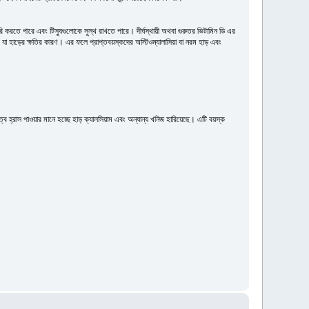
ি করতে পারে এবং টিস্যুগুলোকে সুস্থ রাখতে পারে। দীর্ঘস্থায়ী অথবা গুরুতর ভিটামিন ডি এর
 যা হাড়ের ক্ষতির কারণ। এর ফলে প্রাপ্তবয়স্কদের অস্টিওম্যালাসিয়া বা নরম হাড় এবং
ব হ্রাস পাওয়ার মানে হচ্ছে হাড় ক্যালসিয়াম এবং অন্যান্য খনিজ হারিয়েছে। এটি বয়স্ক