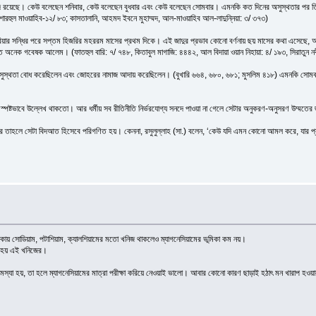
 মতভেদ রয়েছে। কেউ বলেছেন শনিবার, কেউ বলেছেন বুধবার এবং কেউ বলেছেন সোমবার। এমনকি কত দিনের অসুস্থতার পর
রহুল মাওয়াহিব-১২/ ৮৩; কাসতালানি, আহমদ ইবনে মুহাম্মদ, আল-মাওয়াহিব আল-লাদুন্নিয়া: ৩/ ৩৭৩)
ায়বিয়ার সন্ধির পরে সপ্তম হিজরির মহররম মাসের প্রথম দিকে। এই জাদুর প্রভাব কোনো বর্ণনায় ছয় মাসের কথা এসেছে,
যাত অনেক গবেষক আলেম। (ফাতহুল বারি: ৭/ ৭৪৮, কিতাবুল মাগাজি: ৪৪৪২, আল বিদায়া ওয়ান নিহায়া: ৪/ ১৯৩, সিরাতুন নব
সুস্থতা বোধ করেছিলেন এবং জোহরের নামাজ আদায় করেছিলেন। (বুখারি ৬৬৪, ৬৮০, ৬৮১; মুসলিম ৪১৮) এমনকি সোমবার 
ণনায় স্পষ্টভাবে উল্লেখ থাকতো। আর ধর্মীয় সব রীতিনীতি নির্ভরযোগ্য সনদে পাওয়া না গেলে সেটার অনুকরণ-অনুসরণ উম্মতের
তাহলে সেটা বিদআত হিসেবে পরিগণিত হয়। কেননা, রসুলুল্লাহ (সা.) বলেন, ‘কেউ যদি এমন কোনো আমল করে, যার প্রতি 
তালিকায় সোডিয়াম, পটাশিয়াম, ক্যালশিয়ামের মতো খনিজ থাকলেও ম্যাগনেসিয়ামের ভূমিকা কম নয়।
জন হয় এই খনিজের।
ের সমস্যা হয়, তা হলে ম্যাগনেসিয়ামের মাত্রা পরীক্ষা করিয়ে নেওয়াই ভালো। আবার কোনো কারণ ছাড়াই হঠাৎ মন খারাপ 