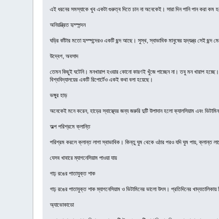
এই ধরনের সমস্যাকে খুব একটা গুরুত্ব দিতে চান না অনেকেই। সারা দিন পানি পান করা কম 
অনিয়ন্ত্রিত হৃদ্স্পন্দন
ঘড়ির কাঁটার মতো হৃদ্স্পন্দেরও একটি ছন্দ আছে। সুস্থ, স্বাভাবিক মানুষের হৃদ্যন্ত্র সেই ছ
উদ্বেগ, অবসাদ
তেমন কিছুই ঘটেনি। মনখারাপ হওয়ার কোনো কারণই খুঁজে পাচ্ছেন না। তবু মন খারাপ হচ্ছে। চিক
বিশ্ববিদ্যালয়ের একটি রিপোর্টেও একই কথা বলা হয়েছে।
ভঙ্গুর হাড়
অনেকেই মনে করেন, হাড়ের স্বাস্থ্যের জন্য জরুরি দুটি উপাদান হলো ক্যালসিয়াম এবং ভিটামিন
অল্প পরিশ্রমে ক্লান্তি
পরিশ্রম করলে ক্লান্ত লাগা স্বাভাবিক। কিন্তু ঘুম থেকে ওঠার পরও যদি ঘুম পায়, ক্লান্ত ল
যেসব খাবারে ম্যাগনেসিয়াম পাওয়া যায়
গাঢ় রঙের পাতাযুক্ত শাক
গাঢ় রঙের পাতাযুক্ত শাক ম্যাগনেসিয়াম ও ভিটামিনের ভালো উৎস। প্রতিদিনের খাদ্যতালিকায়
অ্যাভোকাডো