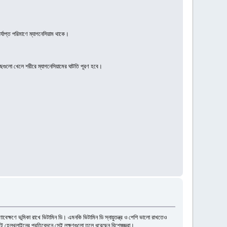
পর্যাপ্ত পরিমাণে ম্যাগনেসিয়াম থাকে।
ই মাছগুলো খেলে শরীরে ম্যাগনেসিয়ামের ঘাটতি পূরণ হবে।
বেক্ষণে ভূমিকা রাখে ভিটামিন ডি। এমনকি ভিটামিন ডি স্নায়ুতন্ত্র ও পেশি ভালো রাখতেও
সাইট হেলথলাইনের প্রতিবেদনে সেই লক্ষণগুলো তুলে ধরেছেন বিশেষজ্ঞরা।