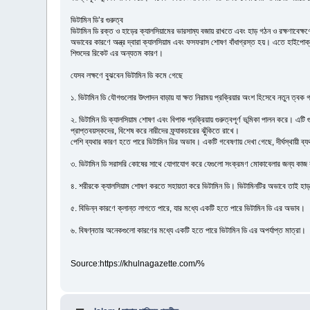
ভিটামিন ডি’র গুরুত্ব
ভিটামিন ডি রক্ত ও হাড়ের ক্যালসিয়ামের ভারসাম্য বজায় রাখতে এবং হাড় গঠন ও রক্ষণাবেক্
অভাবের কারণে অন্ত্র দ্বারা ক্যালসিয়াম এবং ফসফরাস শোষণ বাঁধাগ্রস্ত হয়। এতে হাইপোক্যালস
শিশুদের রিকেট এর অন্যতম কারণ।
যেসব লক্ষণে বুঝবেন ভিটামিন ডি কমে গেছে
১. ভিটামিন ডি যৌগগুলোর উৎপাদন বাড়ায় যা ক্ষত নিরাময় প্রক্রিয়ার অংশ হিসেবে নতুন ত্বক
২. ভিটামিন ডি ক্যালসিয়াম শোষণ এবং বিপাক প্রক্রিয়ায় গুরুত্বপূর্ণ ভূমিকা পালন করে। এট
প্রাপ্তবয়স্কদের, বিশেষ করে নারীদের ফ্র্যাকচারের ঝুঁকিতে রাখে।
পেশি ব্যথার কারণ হতে পারে ভিটামিন ডির অভাব। একটি গবেষণায় দেখা গেছে, দীর্ঘস্থায়ী 
৩. ভিটামিন ডি সরাসরি কোষের সাথে যোগাযোগ করে যেগুলো সংক্রমণ মোকাবেলার জন্য কাজ
৪. শরীরকে ক্যালসিয়াম শোষণ করতে সহায়তা করে ভিটামিন ডি। ভিটামিনটির অভাবে তাই হাড়
৫. বিভিন্ন কারণে ক্লান্ত লাগতে পারে, যার মধ্যে একটি হতে পারে ভিটামিন ডি এর অভাব।
৬. বিষণ্নতার অনেকগুলো কারণের মধ্যে একটি হতে পারে ভিটামিন ডি এর অপর্যাপ্ত মাত্রা।
Source:https://khulnagazette.com/%