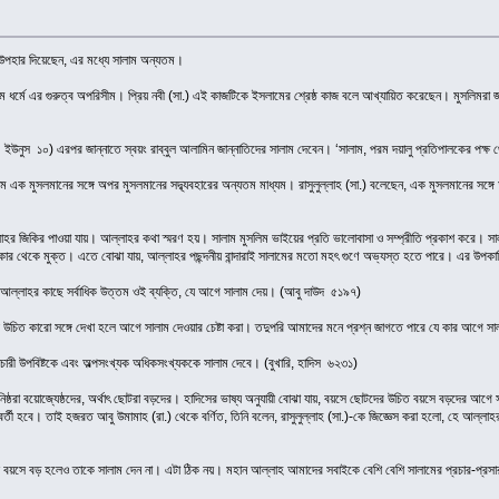
য় উপহার দিয়েছেন, এর মধ্যে সালাম অন্যতম।
াম ধর্মে এর গুরুত্ব অপরিসীম। প্রিয় নবী (সা.) এই কাজটিকে ইসলামের শ্রেষ্ঠ কাজ বলে আখ্যায়িত করেছেন। মুসলিমরা 
ইউনুস ১০) এরপর জান্নাতে স্বয়ং রাব্বুল আলামিন জান্নাতিদের সালাম দেবেন। ‘সালাম, পরম দয়ালু প্রতিপালকের পক্ষ
 এক মুসলমানের সঙ্গে অপর মুসলমানের সদ্ব্যবহারের অন্যতম মাধ্যম। রাসুলুল্লাহ (সা.) বলেছেন, এক মুসলমানের সঙ্গে
্লাহর জিকির পাওয়া যায়। আল্লাহর কথা স্মরণ হয়। সালাম মুসলিম ভাইয়ের প্রতি ভালোবাসা ও সম্প্রীতি প্রকাশ করে। সা
কার থেকে মুক্ত। এতে বোঝা যায়, আল্লাহর পছন্দনীয় বান্দারাই সালামের মতো মহৎ গুণে অভ্যস্ত হতে পারে। এর উপকার
্যে আল্লাহর কাছে সর্বাধিক উত্তম ওই ব্যক্তি, যে আগে সালাম দেয়। (আবু দাউদ ৫১৯৭)
চিত কারো সঙ্গে দেখা হলে আগে সালাম দেওয়ার চেষ্টা করা। তদুপরি আমাদের মনে প্রশ্ন জাগতে পারে যে কার আগে সালাম 
, পদচারী উপবিষ্টকে এবং অল্পসংখ্যক অধিকসংখ্যককে সালাম দেবে। (বুখারি, হাদিস ৬২৩১)
ঃকনিষ্ঠরা বয়োজ্যেষ্ঠদের, অর্থাৎ ছোটরা বড়দের। হাদিসের ভাষ্য অনুযায়ী বোঝা যায়, বয়সে ছোটদের উচিত বয়সে বড়দের 
তী হবে। তাই হজরত আবু উমামাহ (রা.) থেকে বর্ণিত, তিনি বলেন, রাসুলুল্লাহ (সা.)-কে জিজ্ঞেস করা হলো, হে আল্লাহর 
 বয়সে বড় হলেও তাকে সালাম দেন না। এটা ঠিক নয়। মহান আল্লাহ আমাদের সবাইকে বেশি বেশি সালামের প্রচার-প্রস