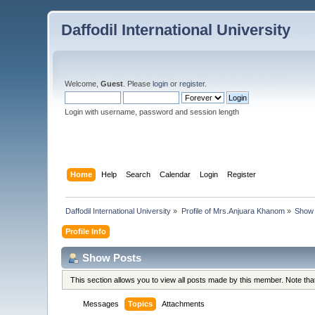
Daffodil International University
Welcome,
Guest
. Please
login
or
register
.
Login with username, password and session length
Home
Help
Search
Calendar
Login
Register
Daffodil International University
»
Profile of Mrs.Anjuara Khanom
»
Show
Profile Info
Show Posts
This section allows you to view all posts made by this member. Note th
Messages
Topics
Attachments