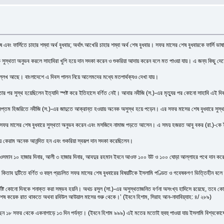
ফার্সিতে চাহার শম্বা অর্থ বুধবার; অর্থাৎ আখেরি চাহার শম্বা অর্থ শেষ বুধবার। সফর মাসের শেষ বুধবারকে ফার্সি ভা
েকে সুস্থতা অনুভব করলে সাহাবিরা খুশি হয়ে দান সদকা করেন ও শুকরিয়া আদায় করেন বলে মত পাওয়া যায়। এ জন্য কিছু দ
বে উল্লেখ আছে। বাংলাদেশে এ দিবস পালন নিয়ে আলেমদের মধ্যে মতপার্থক্যও দেখা যায়।
তার পর সুস্থ হয়েছিলেন ইত্যাদি স্পষ্ট করে ইতিহাসে বর্ণিত নেই। আবার নবীজি (স.)-এর মৃত্যুর পর কোনো সাহাবি এই
সপ্তম হিজরিতে নবীজি (স.)-এর জাদুতে আক্রান্ত হওয়ায় অনেক অসুস্থ হয়ে পড়েন। এর সফর মাসের শেষ বুধবারে সুস্
ে সফর মাসের শেষ বুধবারে সুস্থতা অনুভব করেন এবং মসজিদে নামাজ পড়তে আসেন। এ সময় হজরত আবু বকর (রা.)-কে ই
ে কেরাম অনেক আনন্দিত হন এবং শুকরিয়া স্বরূপ দান সদকা করেছিলেন।
িনার, ওসমান ১০ হাজার দিনার, আলী ৩ হাজার দিনার, আবদুর রহমান ইবনে আওফ ১০০ উট ও ১০০ ঘোড়া আল্লাহর পথে দান
িত কিতাব দুটিতে বর্ণিত ও বহুল প্রচলিত সফর মাসের শেষ বুধবারের বিষয়টিকে ইসলামি পণ্ডিত ও গবেষকগণ ভিত্তিহীন বল
ির্দিষ্ট কোনো দিনকে শনাক্ত করা সম্ভব হয়নি। অথচ রসুল (সা.)-এর অসুস্থতাজনিত বর্ণনা অসংখ্য হাদিসে রয়েছে, তবে কো
র শেষ কয়েক রাত থাকতে অথবা রবিউল আউয়াল মাসের শুরু থেকে।’ (ইবনে হিশাম, সিরাহ আন-নাবাবিয়্যাহ: ৪/ ২৮৯)
েছেন ১৮ সফর থেকে একনাগাড়ে ১৩ দিন পর্যন্ত। (ইবনে হিশাম ৯৯৯) এই মতের মতোই হুবহু পাওয়া যায় ইসলামি বিশ্বকোষের