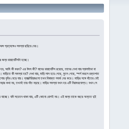
ঙ্গ প্রত্যঙ্গেও সমস্যা ছড়িয়ে দেয়।
 জন্য ডায়াবেটিসটা হচ্ছে।
ধ হয়, আমি কী করব? এর উৎস কী? যাদের ডায়াবেটিস রয়েছে, তাদের দেখা যায় স্যালাইভা বা
 মাড়িতে কী সমস্যা হয়? দেখা যায়, মাড়ি লাল হয়ে গেছে, ফুলে গেছে, স্পর্শ করলে রক্তপাত
োর বৃদ্ধি বেড়ে যায়। ব্যাক্টেরিয়াগুলো তখন বিষাক্ত পদার্থ বের করে। মাড়ির সঙ্গে দাঁতের যেই
ত নড়ার কথা নয়, তখনই তার দাঁত নড়ছে। মাড়ির সমস্যা যখন হয় এটি নিরাময়যোগ্য। যখন সে
 নড়ে যাচ্ছে। যদি সচেতন থাকা যায়, এটি কোনো রোগই নয়। এই জন্য তাকে বছরে অন্তত দুই