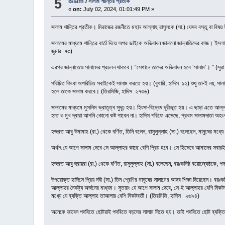
5
Islam
/
সালাম শান্তির প্রতীক
«
on:
July 02, 2024, 01:01:49 PM »
সালাম শান্তির প্রতীক। মিরাজের রজনীতে মহান আল্লাহ রাসুলকে (সা.) যেসব বস্তু বা বিষ
সালামের মাধ্যমে শান্তির বার্তা দিয়ে অপর ভাইকে অভিবাদন জানানো জান্নাতিদের কাজ। ইসল
জুমার ৭৩)
এরপর জান্নাতেও সালামের প্রচলন থাকবে। “সেখানে তাদের অভিবাদন হবে ‘সালাম’। ” (সুরা 
পরিচিত কিংবা অপরিচিত সবাইকেই সালাম করতে হয়। (বুখারি, হাদিস ১২) শুধু তা-ই নয়, সালাম
হলে তাকে সালাম করবে। (তিরমিজি, হাদিস ২৭৩৬)
সালামের মাধ্যমে মুসলিম ভ্রাতৃত্ব সুদৃঢ় হয়। হিংসা-বিদ্বেষ দূরীভূত হয়। এ ছাড়া এতে আল
হাত ও মুখ দ্বারা আপনি কোনো কষ্ট পাবেন না। হাদিস শরিফে এসেছে, প্রথম সালামদাতা অহং
হজরত আবু উমামাহ (রা.) থেকে বর্ণিত, তিনি বলেন, রাসুলুল্লাহ (সা.) বলেছেন, মানুষের মধ
অর্থাৎ যে আগে সালাম দেবে সে আল্লাহর কাছে বেশি প্রিয় হবে। সে হিসেবে আমাদের সবারই উ
হজরত আবু হুরায়রা (রা.) থেকে বর্ণিত, রাসুলুল্লাহ (সা.) বলেছেন, বয়ঃকনিষ্ঠ বয়োজ্যেষ্ঠকে
উপরোক্ত হাদিসে প্রিয় নবী (সা.) তিন শ্রেণির মানুষের সালামের আদব শিক্ষা দিয়েছেন। বয়
আল্লাহর নৈকট্য অর্জনের মাধ্যম। সুতরাং যে আগে সালাম দেবে, সে-ই আল্লাহর বেশি নিকটবর্
মধ্যে যে ব্যক্তি আল্লাহ তাআলার বেশি নিকটবর্তী। (তিরমিজি, হাদিস ২৬৯৪)
অনেকে ভাবেন পদবিতে ছোটরাই পদবিতে বড়দের সালাম দিতে হয়। তাই পদবিতে ছোট ব্যক্তি