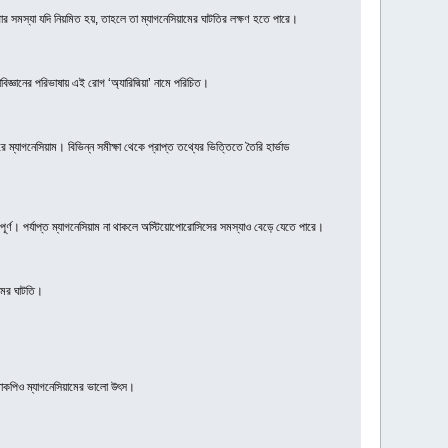
ার সমস্যা যদি নিয়মিত হয়, তাহলে তা ম্যাগনেসিয়ামের ঘাটতির লক্ষণ হতে পারে।
াবিজ্ঞানের পরিভাষায় এই রোগ ‘অ্যারিদ্মিয়া’ নামে পরিচিত।
ম্যাগনেসিয়াম। বিভিন্ন সমীক্ষা থেকে প্রাপ্ত তথ্যের ভিত্তিতে তৈরি হার্ভাড
্বপূর্ণ। পর্যাপ্ত ম্যাগনেসিয়াম না থাকলে অস্টিয়োপোরোসিসের সমস্যাও বেড়ে যেতে পারে।
ামের ঘাটতি।
পাতাকপিও ম্যাগনেসিয়ামের ভালো উৎস।