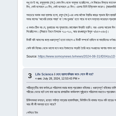
শুধু তা-ই নয়, রসুলুল্লাহ (সা.) কোন দিন থেকে অসুস্থ হয়েছিলেন, সে বিষয়েও বিস্তর
দিন, কেউ বলেছেন ১৩ দিন, কেউ বলেছেন ১৪ দিন। এরপর তিনি ইন্তিকাল করেন। (জারকানি/শা
সবচেয়ে অবাক করা ব্যাপার হলো, রসুল (সা.)-এর ওপর জনৈক ইহুদির জাদুর প্রভাব ছিল হুদ
সফর মাসের ‘আখেরি চাহার শম্বা’ বা ‘শেষ বুধবার’ হতে পারে না বলে মন্তব্য করেছেন প্রখ্
এ কথাও ঠিক নয় যে, বুধবারের পর সুস্থতায় কোনোরূপ উন্নতি হয়নি। বরং এরপর আরেক দিন 
গিয়েছিলেন। (সিরাতে ইবনে ইসহাক ৭১১-৭১২, আর রাওজাতুল উলুফ ৭/৫৪৭-৫৪৮)।
দিনটি যদি আমলের জন্য গুরুত্বপূর্ণ হতো তাহলে এ দিনটি সম্পর্কে হাদিসে বা সাহাবিদের বর্
কেউ যদি নিজের থেকে ভালো মনে করে ইবাদতের পদ্ধতি তৈরি করে সওয়াবের আশায় পালন করে 
Source:
https://www.somoynews.tv/news/2024-08-31/ID04zu1D
3
Life Science
/
দেহে ম্যাগনেসিয়াম কমে গেলে কী হয়?
«
on:
July 28, 2024, 12:53:43 PM »
শারীরবৃত্তীয় নানা কর্মকাণ্ড পরিচালনা করার জন্য প্রয়োজন খনিজের। গুরুত্বপূর্ণ খনিজের 
শরীরের ভেতর ঘটে চলা নানা ধরনের রাসায়নিক কার্যকলাপ সুষ্ঠুভাবে পরিচালনা করতেও প্রয়ো
চিকিৎসকরা বলছেন, রক্তে পর্যাপ্ত মাত্রায় ক্যালসিয়াম, ভিটামিন ডি থাকার পরেও যদি হাড়
আর কী কী সমস্যা হতে পারে?
পেশিতে টান