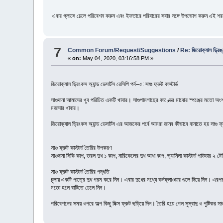
এবার গ্লাসে ঢেলে পরিবেশন করুন এবং ইফতারে পরিবারের সবার সঙ্গে উপভোগ করুন এই 
7
Common Forum/Request/Suggestions
/
Re: জিরোক্যাল ড্রিঙ্ক
«
on:
May 04, 2020, 03:16:58 PM »
জিরোক্যাল ড্রিংকস অ্যান্ড ডেসার্টস রেসিপি পর্ব–৫: সাগু ফ্রুট কাস্টার্ড
সাগুদানা আমাদের খুব পরিচিত একটি খাবার। সাগুপামগাছের কাণ্ডের মাঝের স্পঞ্জের মতো অংশকে 
মজাদার খাবার।
জিরোক্যাল ড্রিংকস অ্যান্ড ডেসার্টস এর আজকের পর্বে আমরা জানব কীভাবে বানাতে হয় সাগু ফ্র
সাগু ফ্রুট কাস্টার্ড তৈরির উপকরণ
সাগুদানা সিকি কাপ, তরল দুধ ১ কাপ, নারিকেলের দুধ আধা কাপ, ভ্যানিলা কাস্টার্ড পাউডার ২ ট
সাগু ফ্রুট কাস্টার্ড তৈরির পদ্ধতি
চুলায় একটি পাত্রে দুধ গরম করে নিন। এবার দুধের মধ্যে কর্নফ্লাওয়ার গুলে দিয়ে দিন। এর
মতো হলে বাটিতে ঢেলে নিন।
পরিবেশনের সময় ওপরে অল্প কিছু মিক্স ফ্রুট ছড়িয়ে দিন। তৈরি হয়ে গেল সুস্বাদু ও পুষ্টিকর সাগু