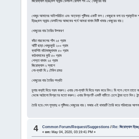
জিরোক্যাল ড্রিঙ্কস অ্যান্ড ডেসার্টস রেসিপি পর্ব ০৯: খেজুরের বার
খেজুর আমাদের অতিপরিচিত এবং অত্যন্ত পুষ্টিকর একটি ফল। খেজুরকে বলা হয় প্রাকৃতিক শক
ড্রিঙ্কস অ্যান্ড ডেসার্টসের আজকের পর্বে আমরা বানাব মিষ্টি খাবার খেজুরের বার।
খেজুরের বার তৈরির উপকরণ
কাঁচা নারকেলের শাঁস ২৫ গ্রাম
আঁটি ছাড়া খেজুরকুচি ২০০ গ্রাম
ক্যাশিউ নাট/কাজুবাদাম ৫০ গ্রাম
কাঠবাদামের কুচি ৫০ গ্রাম
পেস্তা বাদাম ২৫ গ্রাম
জিরোক্যাল ২ স্যাশে
লো-ফ্যাট ঘি ১ টেবিল চামচ
খেজুরের বার তৈরির পদ্ধতি
চুলায় কড়াই দিয়ে গরম করুন। এবার লো-ফ্যাট ঘি দিয়ে গরম করে নিন। ঘি গলে গেলে তাতে 
ভেজে আঠালো মিশ্রণের মতো করুন। এবার মিশ্রণটি একটি বাটিতে ঢেলে ঠান্ডা হতে দিন। ঠা
তৈরি হয়ে গেল সুস্বাদু ও পুষ্টিকর খেজুরের বার। মজার এই খাবারটি তৈরি করে পরিবারের
4
Common Forum/Request/Suggestions
/
Re: জিরোক্যাল ড্রিঙ্ক
«
on:
May 04, 2020, 03:19:41 PM »