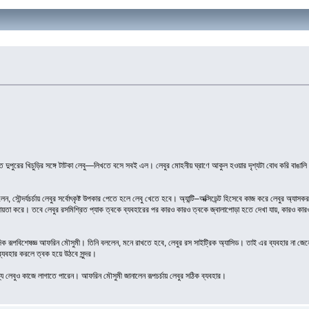
 পাতে দুপুরের খিচুড়ির সঙ্গে টাটকা লেবু—লিখতে বসে সবই এল। লেবুর মোহনীয় ঘ্রাণে আকুল হওয়ার দৃশ্যটা বোধ করি বাঙা
েন, সৌন্দর্যচর্চায় লেবুর সর্বোৎকৃষ্ট উপকার পেতে হলে লেবু খেতে হবে। অ্যান্টি–অক্সিডেন্ট হিসেবে কাজ করে লেবুর অ্যা
য়তা করে। তবে লেবুর রসমিশ্রিত প্যাক ত্বকে ব্যবহারের পর কারও কারও ত্বকে জ্বালাপোড়া হতে দেখা যায়, কারও কার
য়ুর্বেদিক রূপবিশেষজ্ঞ আফরিন মৌসুমী। তিনি বললেন, মনে রাখতে হবে, লেবুর রস সাইট্রিক অ্যাসিড। তাই এর ব্যবহার ন
্যবহার করলে ত্বক হয়ে উঠবে সুন্দর।
্য লেবুও কাজে লাগাতে পারেন। আফরিন মৌসুমী জানালেন রূপচর্চায় লেবুর সঠিক ব্যবহার।