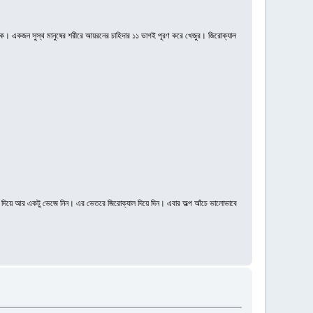
িঙ্ক। একজন সুস্থ মানুষের শরীরে আয়রনের চাহিদার ১১ ভাগই পূরণ করে খেজুর। জিরোক্যাল
শাঁস দিয়ে আর একটু ভেজে নিন। এর ভেতরে জিরোক্যাল দিয়ে দিন। এবার অল্প আঁচে ভালোভাবে