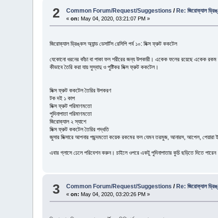
2
Common Forum/Request/Suggestions
/
Re: জিরোক্যাল ড্রিঙ্ক
«
on:
May 04, 2020, 03:21:07 PM »
জিরোক্যাল ড্রিঙ্কস অ্যান্ড ডেসার্টস রেসিপি পর্ব ১০: মিক্স ফ্রুট ককটেল
যেকোনো ধরনের কাঁচা বা পাকা ফল শরীরের জন্য উপকারী। একেক ফলের রয়েছে একেক রকম স্বাদ 
কীভাবে তৈরি করা যায় সুস্বাদু ও পুষ্টিকর মিক্স ফ্রুট ককটেল।
মিক্স ফ্রুট ককটেল তৈরির উপকরণ
টক দই ১ কাপ
মিক্স ফ্রুট পরিমাণমতো
পুদিনাপাতা পরিমাণমতো
জিরোক্যাল ২ স্যাশে
মিক্স ফ্রুট ককটেল তৈরির পদ্ধতি
জুসার মিক্সারে আপনার পছন্দমতো কয়েক রকমের ফল যেমন তরমুজ, আনারস, আপেল, পেয়ারা ইত্
এবার গ্লাসে ঢেলে পরিবেশন করুন। চাইলে ওপরে একটু পুদিনাপাতার কুচি ছড়িতে দিতে পার
3
Common Forum/Request/Suggestions
/
Re: জিরোক্যাল ড্রিঙ্ক
«
on:
May 04, 2020, 03:20:26 PM »