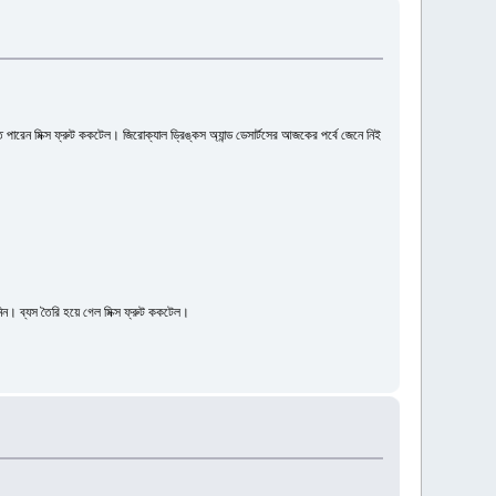
ারেন মিক্স ফ্রুট ককটেল। জিরোক্যাল ড্রিঙ্কস অ্যান্ড ডেসার্টসের আজকের পর্বে জেনে নিই
িন। ব্যস তৈরি হয়ে গেল মিক্স ফ্রুট ককটেল।