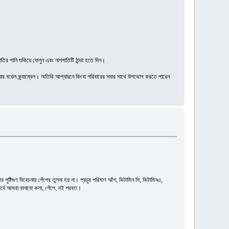
তির পানি শুকিয়ে ফেলুন এবং নাশপাতিটি ঠান্ডা হতে দিন।
িয়ার বয়েল ক্র্যাম্বেল। অতিথি আপ্যায়নে কিংবা পরিবারের সবার সাথে উপভোগ করতে পারেন
ষ্টিগুণ বিবেচনায় পেঁপের তুলনা হয় না। প্রচুর পরিমাণ আঁশ, ভিটামিন সি, ভিটামিনএ,
র পর্বে আমরা বানাবো কলা, পেঁপে, দই শরবত।
।