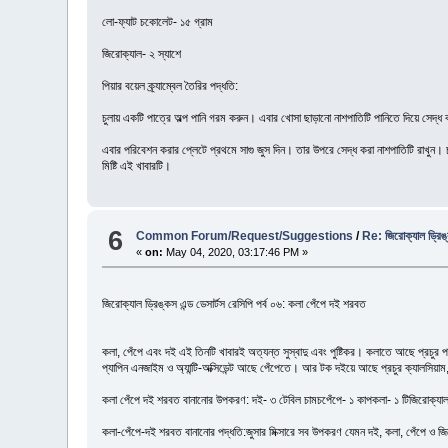
লো-ফ্যাট চকোলেট- ১৫ গ্রাম
জিরোক্যাল- ২ স্যাশে
পিয়ার বয়েল ক্র্যাম্বেল তৈরির পদ্ধতি:
চুলায় একটি পাত্রে অল্প পানি গরম করুন। এবার খোসা ছাড়ানো নাশপাতিটি পানিতে দিয়ে সেদ্ধ 
এবার পরিবেশন করার প্লেটে প্রথমে সাগু জুস দিন। তার উপরে সেদ্ধ করা নাশপাতিটি রাখুন। চা
মিষ্টি এই খাবারটি।
6
Common Forum/Request/Suggestions
/
Re: জিরোক্যাল ড্রিঙ্ক
«
on:
May 04, 2020, 03:17:46 PM »
জিরোক্যাল ড্রিঙ্কস এন্ড ডেসার্টস রেসিপি পর্ব ০৬: কলা পেঁপে দই শরবত
কলা, পেঁপে এবং দই এই তিনটি খাবারই অত্যন্ত সুস্বাদু এবং পুষ্টিকর। কলাতে আছে প্রচুর পরি
প্যাপিন এনজাইম ও অ্যান্টি-অক্সিডেন্ট আছে পেঁপেতে। আর টক দইয়ে আছে প্রচুর ক্যালসিয়াম
কলা পেঁপে দই শরবত বানানোর উপকরণ: দই- ৩ টেবিল চামচপেঁপে- ১ কাপকলা- ১ টিজিরোক্যাল
কলা-পেঁপে-দই শরবত বানানোর পদ্ধতি:জুসার মিক্সারে সব উপকরণ যেমন দই, কলা, পেঁপে ও জিরোক