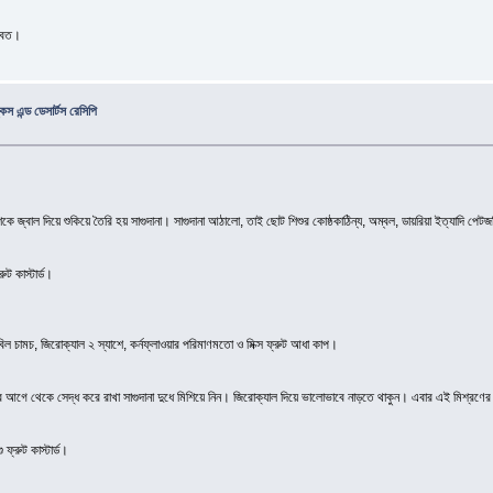
শরবত।
স এন্ড ডেসার্টস রেসিপি
জ্বাল দিয়ে শুকিয়ে তৈরি হয় সাগুদানা। সাগুদানা আঠালো, তাই ছোট শিশুর কোষ্ঠকাঠিন্য, অম্বল, ডায়রিয়া ইত্যাদি পে
ুট কাস্টার্ড।
েবিল চামচ, জিরোক্যাল ২ স্যাশে, কর্নফ্লাওয়ার পরিমাণমতো ও মিক্স ফ্রুট আধা কাপ।
পর আগে থেকে সেদ্ধ করে রাখা সাগুদানা দুধে মিশিয়ে নিন। জিরোক্যাল দিয়ে ভালোভাবে নাড়তে থাকুন। এবার এই মিশ্রণের ম
 ফ্রুট কাস্টার্ড।