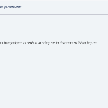
স এন্ড ডেসার্টস রেসিপি
িরোক্যাল ড্রিঙ্কস এন্ড ডেসার্টস এর এই পর্বে চলুন দেখে নিই কীভাবে বানানো যায় নিউট্রেলা মিল্ক শেক।