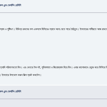
স এন্ড ডেসার্টস রেসিপি
ও পুষ্টিগুণ। বিভিন্ন রকমের ফল একসঙ্গে মিলিয়েও স্বাদে আনা যেতে পারে বৈচিত্র্য। ইফতারের পানীয়তে আজ রাখতে প
যাদি পরিমাণমতো দিন। এর ভেতরে টক দই, পুদিনাপাতা ও জিরোক্যাল দিয়ে দিন। এবার ভালোভাবে ব্লেন্ড করে মিশিয়ে ন
েন। ইফতারে উপভোগ করুন মিক্স ফ্রুট ককটেল।
স এন্ড ডেসার্টস রেসিপি