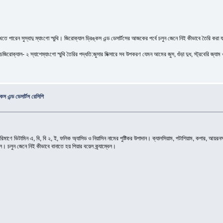
তে পারেন সুস্বাদু ম্যাংগো স্মুথি। জিরোক্যাল ড্রিঙ্কস এন্ড ডেসার্টসের আজকের পর্বে চলুন জেনে নিই কীভাবে তৈরি করা যায
চজিরোক্যাল- ২ স্যাশেম্যাংগো স্মুথি তৈরির পদ্ধতি:জুসার মিক্সারে সব উপকরণ যেমন আমের জুস, গুঁড়া দুধ, স্ট্রবেরি জ্যাম
স এন্ড ডেসার্টস রেসিপি
মাণে ভিটামিন এ, বি, বি ২, ই, ফলিক অ্যাসিড ও নিয়াসিন নামের পুষ্টিকর উপাদান। ক্যালসিয়াম, পটাশিয়াম, কপার, আয়রন
ল। চলুন জেনে নিই কীভাবে বানাতে হয় পিয়ার বয়েল ক্র্যাম্বেল।