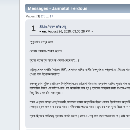
Messages - Jannatul Ferdous
Pages: [
1
]
2
3
...
17
1
Skin
/
ত্বক চর্চায় লেবু
«
on:
August 26, 2020, 03:35:28 PM »
‘পুকুরধারে লেবুর তলে
থোকায় থোকায় জোনাক জ্বলে
ফুলের গন্ধে ঘুম আসে না একলা জেগে রই...।’
যতীন্দ্রমোহন বাগচীর ‘কাজলা দিদি’, মোহাম্মদ নাসির আলীর ‘লেবুমামার সপ্তকাণ্ড’, নিজের
নেওয়া যাক বিশেষজ্ঞ মতামত।
বঙ্গবন্ধু শেখ মুজিব মেডিকেল বিশ্ববিদ্যালয়ের চর্মরোগ বিভাগের অধ্যাপক হরষিত কুমার পাল বল
স্বাভাবিক নিয়মে যে ক্ষতি হওয়ার, তা অনেকটাই কম হয়। ত্বকের আর্দ্রতা বজায় রাখতেও সহা
কিছু বিষয়ে সতর্কতা আবশ্যক।
ত্বক ও চুলের যত্নে লেবু উপকারী, জানালেন হার্বস আয়ুর্বেদিক স্কিন কেয়ার ক্লিনিকের আ
ক্ষেত্রে ত্বক লাল হয়ে যেতে পারে। বলিরেখাও পড়তে পারে। ত্বকের ধরন বুঝে নিয়ম মেনে ব
প্যাক হিসেবে পাতিলেবু ব্যবহার করাই ভালো। তবে এ লেবু সারা বছর পাওয়া যায় না। তাই অন