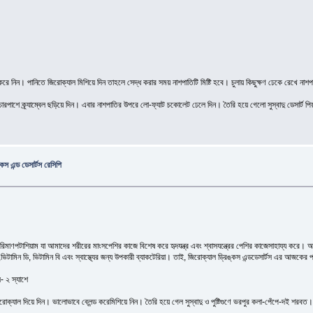
করে নিন। পানিতে জিরোক্যাল মিশিয়ে দিন তাহলে সেদ্ধ করার সময় নাশপাতিটি মিষ্টি হবে। চুলায় কিছুক্ষণ ঢেকে রেখে নাশপা
রপাশে ক্র্যাম্বেল ছড়িয়ে দিন। এবার নাশপাতির উপরে লো-ফ্যাট চকোলেট ঢেলে দিন। তৈরি হয়ে গেলো সুস্বাদু ডেসার্ট প
স এন্ড ডেসার্টস রেসিপি
মাণপটাশিয়াম যা আমাদের শরীরের মাংসপেশির কাজে বিশেষ করে হৃদযন্ত্র এবং শ্বাসযন্ত্রের পেশির কাজেসাহায্য করে। আর পু
,ভিটামিন ডি, ভিটামিন বি এবং স্বাস্থ্যের জন্য উপকারী ব্যাকটেরিয়া। তাই, জিরোক্যাল ড্রিঙ্কস এন্ডডেসার্টস এর আজকে
- ২ স্যাশে
্যাল দিয়ে দিন। ভালোভাবে ব্লেন্ড করেমিশিয়ে নিন। তৈরি হয়ে গেল সুস্বাদু ও পুষ্টিগুণে ভরপুর কলা-পেঁপে-দই শরবত