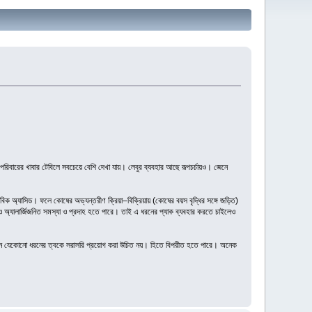
লি পরিবারের খাবার টেবিলে সবচেয়ে বেশি দেখা যায়। লেবুর ব্যবহার আছে রূপচর্চায়ও। জেনে
সকরবিক অ্যাসিড। ফলে কোষের অভ্যন্তরীণ ক্রিয়া–বিক্রিয়ায় (কোষের বয়স বৃদ্ধির সঙ্গে জড়িত)
ও অ্যালার্জিজনিত সমস্যা ও প্রদাহ হতে পারে। তাই এ ধরনের প্যাক ব্যবহার করতে চাইলেও
া জেনে যেকোনো ধরনের ত্বকে সরাসরি প্রয়োগ করা উচিত নয়। হিতে বিপরীত হতে পারে। অনেক