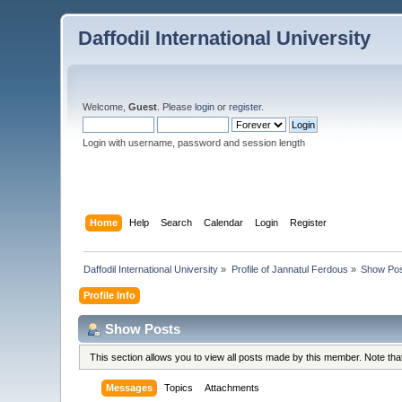
Daffodil International University
Welcome,
Guest
. Please
login
or
register
.
Login with username, password and session length
Home
Help
Search
Calendar
Login
Register
Daffodil International University
»
Profile of Jannatul Ferdous
»
Show Po
Profile Info
Show Posts
This section allows you to view all posts made by this member. Note th
Messages
Topics
Attachments