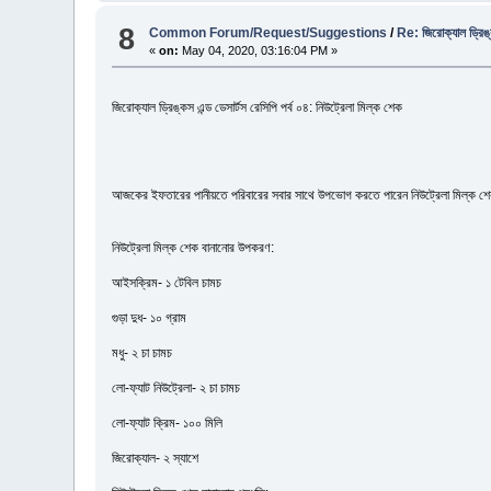
8
Common Forum/Request/Suggestions
/
Re: জিরোক্যাল ড্রিঙ্ক
«
on:
May 04, 2020, 03:16:04 PM »
জিরোক্যাল ড্রিঙ্কস এন্ড ডেসার্টস রেসিপি পর্ব ০৪: নিউট্রেলা মিল্ক শেক
আজকের ইফতারের পানীয়তে পরিবারের সবার সাথে উপভোগ করতে পারেন নিউট্রেলা মিল্ক শেক। জ
নিউট্রেলা মিল্ক শেক বানানোর উপকরণ:
আইসক্রিম- ১ টেবিল চামচ
গুড়া দুধ- ১০ গ্রাম
মধু- ২ চা চামচ
লো-ফ্যাট নিউট্রেলা- ২ চা চামচ
লো-ফ্যাট ক্রিম- ১০০ মিলি
জিরোক্যাল- ২ স্যাশে