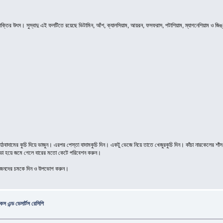
্তির উৎস। সুস্বাদু এই ফলটিতে রয়েছে ভিটামিন, আঁশ, ক্যালসিয়াম, আয়রন, ফসফরাস, পটাশিয়াম, ম্যাগনেশিয়াম ও জ
কাঠবাদামের কুচি দিয়ে ভাজুন। এরপর পেস্তা বাদামকুচি দিন। একটু ভেজে নিয়ে তাতে খেজুরকুচি দিন। কাঁচা নারকেলের 
ন্ডা হয়ে জমে গেলে বারের মতো কেটে পরিবেশন করুন।
 আপনজনদের চমকে দিন ও উপভোগ করুন।
স এন্ড ডেসার্টস রেসিপি