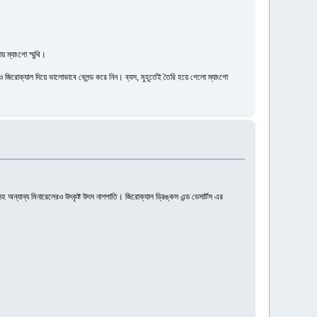
় ম্যাংগো স্মুথি।
 ও জিরোক্যাল দিয়ে ভালোভাবে ব্লেন্ড করে নিন। ব্যস, মুহূর্তেই তৈরি হয়ে গেলো ম্যাংগো
সহ অন্যান্য মিনারেলেরও উৎকৃষ্ট উৎস নাশপাতি। জিরোক্যাল ড্রিঙ্কস এন্ড ডেসার্টস এর