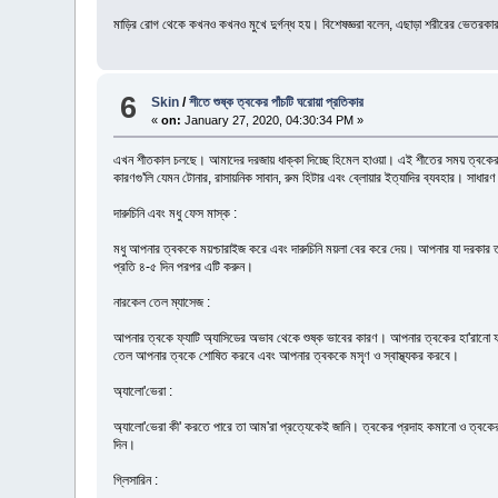
মাড়ির রোগ থেকে কখনও কখনও মুখে দুর্গন্ধ হয়। বিশেষজ্ঞরা বলেন, এছাড়া শরীরের ভেতরকার
6
Skin
/
শীতে শুষ্ক ত্বকের পাঁচটি ঘরোয়া প্রতিকার
«
on:
January 27, 2020, 04:30:34 PM »
এখন শীতকাল চলছে। আমাদের দরজায় ধাক্কা দিচ্ছে হিমেল হাওয়া। এই শীতের সময় ত্বকের সমস
কারণগু'লি যেমন টোনার, রাসায়নিক সাবান, রুম হিটার এবং ব্লোয়ার ইত্যাদির ব্যবহার। সাধারণ
দারুচিনি এবং মধু ফেস মাস্ক :
মধু আপনার ত্বককে ময়শ্চারাইজ করে এবং দারুচিনি ময়লা বের করে দেয়। আপনার যা দরকার তা 
প্রতি ৪-৫ দিন পরপর এটি করুন।
নারকেল তেল ম্যাসেজ :
আপনার ত্বকে ফ্যাটি অ্যাসিডের অভাব থেকে শুষ্ক ভাবের কারণ। আপনার ত্বকের হা'রানো ফ্
তেল আপনার ত্বকে শোষিত করবে এবং আপনার ত্বককে মসৃণ ও স্বাস্থ্যকর করবে।
অ্যালো'ভেরা :
অ্যালো'ভেরা কী' করতে পারে তা আম'রা প্রত্যেকেই জানি। ত্বকের প্রদাহ কমানো ও ত্বকে
দিন।
গ্লিসারিন :