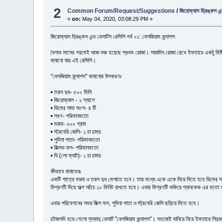
2
Common Forum/Request/Suggestions
/
জিরোক্যাল ড্রিঙ্কস এন্
«
on:
May 04, 2020, 03:08:29 PM »
জিরোক্যাল ড্রিঙ্কস এন্ড ডেসার্টস রেসিপি পর্ব ০১: বেলজিয়াম ক্র্যাপস
বৈশাখ মাসের গরমেই আজ শুরু হয়েছে প্রথম রোজা। সারাদিন রোজা রেখে ইফতারে একটু মিষ্টি হল
বানানো যায় এই রেসিপি।
"বেলজিয়াম ক্র্যাপস" বানানোর উপকরণঃ
• তরল দুধ- ৫০০ মিলি
• জিরোক্যাল - ২ স্যাশে
• ডিমের সাদা অংশ- ৪ টি
• লবণ- পরিমানমতো
• ময়দা- ২০০ গ্রাম
• স্ট্রবেরি জেলি- ১ চা চামচ
• পুদিনা পাতা- পরিমানমতো
• মিক্সড ফল- পরিমানমতো
• ঘি (লো ফ্যাট)- ১ চা চামচ
কীভাবে বানাবেনঃ
একটি পাত্রে ময়দা ও তরল দুধ মেশাতে হবে। তার মধ্যে একে একে দিয়ে দিতে হবে ডিমের স
মিশ্রণটি দিয়ে অল্প আঁচে ১০ মিনিট রাখতে হবে। এবার মিশ্রণটি শুকিয়ে প্যানকেক এর মতো হ
এবার পরিবেশনের সময় মিক্স ফল, পুদিনা পাতা ও স্ট্রবেরি জেলি ছড়িয়ে দিতে হবে।
চটজলদি হয়ে গেলো সুস্বাদু ডেসার্ট "বেলজিয়াম ক্র্যাপস"। সহজেই বানিয়ে নিয়ে ইফতারে 