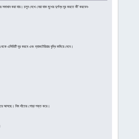
াধান করা যায়। চলুন দেখে নেয়া যাক মুখের দুর্গন্ধ দূর করতে কী' করবেন-
খ থেকে এসিডিটি দূর করবে এবং ব্যাকটেরিয়ার বৃদ্ধি কমিয়ে দেবে।
হার হয়ে আসছে। নিম দাঁতের গোড়া শক্ত করে।
।