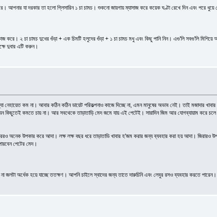
জ করে। আপনার যা দরকার তা হলো গ্লিসারিন ১ চা চামচ। শুকনো জায়গায় ম্যাসাজ করে কয়েক ঘণ্টা রেখে দিন এবং পরে ধুয়
াজ করে। ২ চা চামচ দুধের গুঁড়া + এক চিমটি হলুদের গুঁড়া + ১ চা চামচ মধু এবং কিছু পানি নিন। এগু'লি সবগু'লি মিশিয
ক্ষে দুবার এটি করুন।
া নেহায়েত কম না। আবার কঠিন কঠিন ডায়েট পরিকল্পনাও কাজে দিচ্ছে না, এমন মানুষের অভাব নেই। তাই মজাদার খাবার
 কিছুতেই কমতে চায় না। আর সবথেকে তাড়াতাড়ি মেদ জমে যায় এই পেটেই। সারাদিন জিম আর যোগব্যায়াম করে চলে পে
শরীরেরও অনেক উপকার করে আদা। লক্ষ লক্ষ বছর ধরে তাড়াতাডি খাবার হ'জম করার জন্য ব্যবহার করা হয় আদা। জিরারও উ
 পারবেন পেটের মেদ।
 জলটা অর্ধেক হয়ে যাচ্ছে ততক্ষণ। আপনি চাইলে স্বাদের জন্য তাতে দারুচিনি এবং লেবুর রসও ব্যবহার করতে পারে