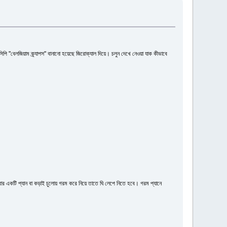
ি "বেলজিয়াম ক্র্যাপস" বানানো হয়েছে জিরোক্যাল দিয়ে। চলুন দেখে নেওয়া যাক কীভাবে
 একটি প্যান বা কড়াই চুলোয় গরম করে নিয়ে তাতে ঘি লেপে নিতে হবে। গরম প্যানে