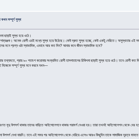
খন সম্পূর্ণ সুস্থ
ৎসা ছাড়াই সুস্থ হয়ে ওঠে।
াব্যঞ্জক। অনেক রোগী এরই মধ্যে সুস্থ হয়ে উঠেছে। কেউ দ্রুত সুস্থ হচ্ছে, কেউ একটু দেরিতে। অসুস্থতার এই সময়
নদের মনে প্রশ্ন ওঠা স্বাভাবিক, এভাবে আর কত দিন? আবার কবে জীবন স্বাভাবিক হবে?
্থার তথ্যমতে, প্রায় ৯০ শতাংশ করোনায় সংক্রমিত রোগী হাসপাতালের চিকিৎসা ছাড়াই সুস্থ হয়ে ওঠে। তবে রোগী কত দিন 
নই নিজেকে সম্পূর্ণ সুস্থ মনে করবে যখন—
াধারণত মৃদু উপসর্গ থাকায় তাদের বাড়িতে আইসোলেশনে থাকার পরামর্শ দেওয়া হয়। তারা তখনই আইসোলেশন থেকে বের
ো উপসর্গ দেখা যায়নি। তবে এই সময় পর আইসোলেশন থেকে বেরিয়ে এলেও আরও কিছুদিন তাকে সামাজিক দূরত্ব মানতে 