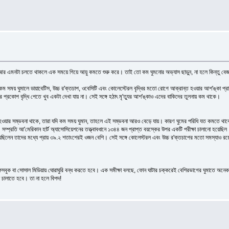
 আর এমনটা চলতে থাকলে এক সময়ে গিয়ে আয়ু কমতে শুরু করে। তাই তো কম ঘুমনোর অভ্যাস ছাড়ুন, না হলে কিন্তু বেজ
কম সময় ঘুমালে ডায়াবেটিস, উচ্চ র'ক্তচাপ, ওবেসিটি এবং কোলেস্টেরল বৃদ্ধির মতো রোগে আক্রান্ত হওয়ার আশ'ঙ্কা প্রায় 
র প্রকোপ বৃদ্ধি পেতে খুব একটা দেখা যায় না। সেই সঙ্গে হঠাৎ মৃ'ত্যুর আশ'ঙ্কাও এদের বাকিদের তুলনায় কম থাকে।
 হওয়ার সম্ভবনা থাকে, তারা যদি কম সময় ঘুমান, তাহলে এই সম্ভবনা আরও বেড়ে যায়। কারণ ঘুমের পরিধি যত কমতে থাকে, 
 সম্প্রতি আ'মেরিকান হার্ট অ্যাসোসিয়েশনের তত্ত্বাবধানে ১৩৪৪ জন প্রাপ্ত বয়স্কের উপর একটি পরীক্ষা চালানো হয়েছি
 নিয়েছিলেন তাদের মধ্যে প্রায় ৩৯.২ শতাংশেরই ওজন বেশি। সেই সঙ্গে কোলেস্টরল এবং উচ্চ র'ক্তচাপের মতো সমস্যাও
েসবুক বা সোসাল মিডিয়ায় ঘোরাঘুরি বন্ধ করতে হবে। এক সমীক্ষা বলছে, ফোন ঘাটার চক্করেই বেশিরভাগের ঘুমাতে অন
া চালাতে হবে। তা না হলে বিপদ!