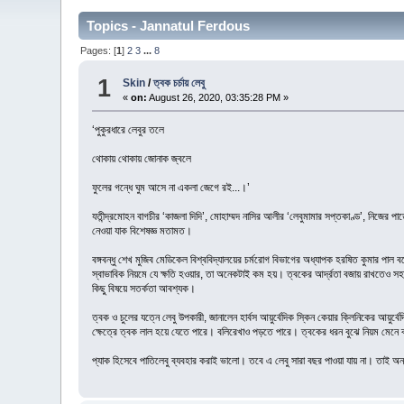
Topics - Jannatul Ferdous
Pages: [
1
]
2
3
...
8
1
Skin
/
ত্বক চর্চায় লেবু
«
on:
August 26, 2020, 03:35:28 PM »
‘পুকুরধারে লেবুর তলে
থোকায় থোকায় জোনাক জ্বলে
ফুলের গন্ধে ঘুম আসে না একলা জেগে রই...।’
যতীন্দ্রমোহন বাগচীর ‘কাজলা দিদি’, মোহাম্মদ নাসির আলীর ‘লেবুমামার সপ্তকাণ্ড’, নিজের
নেওয়া যাক বিশেষজ্ঞ মতামত।
বঙ্গবন্ধু শেখ মুজিব মেডিকেল বিশ্ববিদ্যালয়ের চর্মরোগ বিভাগের অধ্যাপক হরষিত কুমার পাল বল
স্বাভাবিক নিয়মে যে ক্ষতি হওয়ার, তা অনেকটাই কম হয়। ত্বকের আর্দ্রতা বজায় রাখতেও সহা
কিছু বিষয়ে সতর্কতা আবশ্যক।
ত্বক ও চুলের যত্নে লেবু উপকারী, জানালেন হার্বস আয়ুর্বেদিক স্কিন কেয়ার ক্লিনিকের আ
ক্ষেত্রে ত্বক লাল হয়ে যেতে পারে। বলিরেখাও পড়তে পারে। ত্বকের ধরন বুঝে নিয়ম মেনে ব
প্যাক হিসেবে পাতিলেবু ব্যবহার করাই ভালো। তবে এ লেবু সারা বছর পাওয়া যায় না। তাই অন