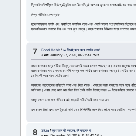
গ্লিসারিনে উপস্থিত হিউমে্যাক্ট্যান্টস এবং ইমোলিয়েন্ট আপনার ত্বককে ময়েশ্চারাইজের কা
মিল্ক পাউডার ফেস প্যাক :
দুধে স্বাস্থ্যকর ফ্যাট এবং অ্যামিনো অ্যাসিড থাকে এবং একটি ভালো ময়েশ্চারাইজার হিসেবে ক
স্বাভাবিকভাবে শুকাতে দিন এবং পরে ধুয়ে ফেলুন। শুষ্ক ত্বকের চিকিত্সার জন্য সপ্তাহে কমপ
7
Food Habit
/
১০ দিনেই ঝরে যাবে পেটের মেদ!
«
on:
January 27, 2020, 04:27:33 PM »
ওজন কমানোর জন্য ম'রিয়া, কিন্তু কোনভাবেই ওজন কমাতে পাড়ছেন না। এরকম মানুষের সংখ্য
ওজন কমানোর সময়ে সবথেকে বেশি সমস্যা হল পেটের মেদ কমানোর ক্ষেত্রে। পেটের মেদ যেন
১০ দিনেই কমে যাবে পেটের মেদ।
আমাদের প্রত্যেকের বাড়িতেই আদা এবং জিরা থাকে। খাবারের স্বাদ বাড়ানোর সঙ্গে সঙ্গে 
আ'ট'কায়। এবার সেই আদা আর জিরা দিয়ে তৈরি পানীয় দিয়েই মাত্র ১০ দিনে কমিয়ে ফেলতে
আসুন জেনে নেয়া যাক কী'ভাবে এই যাদুকরী পানীয় তৈরি করে নেয়া যাবে-
এক চামক জিরা এবং এক টুকরো আদা ৫০০ মিলিলিটার জলে দিয়ে ভালো করে ফোটান। যতক্ষণ না
8
Skin
/
ব্রণ হলে কী করবেন, কী করবেন না
«
on:
December 08, 2019, 11:18:42 AM »