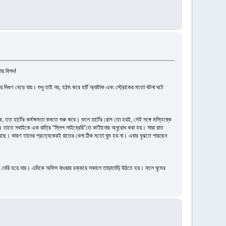
ায় বিপদ!
দিগুণ বেড়ে যায়। শুধু তাই নয়, হঠাৎ করে হার্ট অ্যাটাক এবং স্ট্রোকের মতো ঘটনা ঘটে
তত হার্টের কর্মক্ষমতা কমতে শুরু করে। ফলে হার্টের রোগ তো হয়ই, সেই সঙ্গে মস্তিষ্কে
ল। তাতে সবাইকে এক রাত্রি “স্লিপ লাইব্রেরি”তে কা'টানোর অনুরোধ করা হয়। সারা রাত
 রয়েছে। কারণ তাদের প্রত্যেকেরই রাতের বেলা ঠিক মতো ঘুম হয় না। এবার বুঝতে পারছেন
েক দেরি হয়ে যায়। এদিকে অফিস যাওয়ার চক্করে সকালে তাড়াতাড়ি উঠতে হয়। ফলে ঘুমের