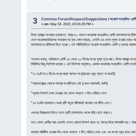
3
Common Forum/Request/Suggestions
/
করোনা সংক্রমিত রোগী ক
«
on:
May 04, 2020, 03:04:28 PM »
বিশ্ব স্বাস্থ্য সংস্থার তথ্যমতে, প্রায় ৯০ শতাংশ করোনায় সংক্রমিত রোগী হাসপাতালের চিকি
দেশে করোনাভাইরাসের সংক্রমণের হার যেমন বাড়ছে, তেমনি এর থেকে সুস্থ হওয়ার হারও আশ
হাসপাতালেও চিকিৎসা নিতে হচ্ছে। এই পরিস্থিতিতে করোনা সংক্রমিত রোগী ও তাদের স্বজ
গবেষণা বলছে, অধিকাংশ রোগী ১৪ থেকে ২৮ দিনের মধ্যে সুস্থ হয়ে যায়। বিশ্ব স্বাস্থ্য সংস
সিডিসির কিছু নির্দেশনা রয়েছে। এই নির্দেশনা অনুসারে, একজন করোনায় সংক্রমিত রোগী তখ
*৭২ ঘণ্টা বা ৩ দিনের মধ্যে জ্বর আসবে না (জ্বরের ওষুধ গ্রহণ না করেই)
*শ্বাসতন্ত্রের কোনো সমস্যা বা জটিলতা নেই (যেমন শ্বাসকষ্ট, কাশি)
*প্রথম উপসর্গ দেখা দেওয়ার পর থেকে অন্তত ৭ দিন পেরিয়ে গেলে
*২৪ ঘণ্টার ব্যবধানে নেওয়া দুটি নমুনা পরীক্ষায়ই করোনা নেগেটিভ এলে।
ওপরের বিষয়গুলো মিলে গেলে রোগী হাসপাতাল থেকে বাড়ি যেতে পারবে।
তবে যেসব রোগীর শুরু থেকেই তেমন কোনো উপসর্গ থাকে না, তাদের নিয়ে সমস্যাটা হয়। স
করোনা পজিটিভ হওয়ার দিন থেকে অন্তত ৭ দিন পেরিয়ে গেছে এবং এর মধ্যে নতুন করে কোন