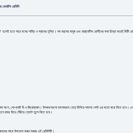
ড ডেসার্টস রেসিপি
েই হতে পারে মনের শান্তি ও স্বাদের তৃপ্তি। সব বয়সের মানুষ এবং ডায়াবেটিক রোগীদের কথা চিন্তা করেই মিষ্টি রেসিপ
াদা অংশ, লো-ফ্যাট ঘি ও জিরোক্যাল। উপকরণগুলো ভালোভাবে নেড়ে মিশিয়ে পাতলা পেস্ট এর মতো করে নিতে হবে। এবার
লে চামচ দিয়ে পেঁচিয়ে প্লেটে তুলে নিতে হবে।
প্রিয়জনদের সাথে উপভোগ করুন মজার এই রেসিপিটি।