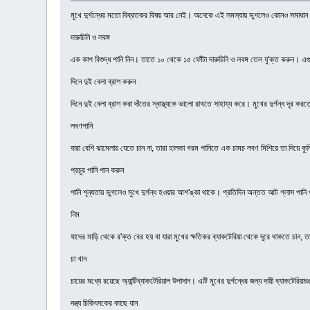
মুখে দুর্গন্ধের মতো বিব্রতকর বিষয় আর নেই। অনেকে এই সমস্যায় ভুগলেও কোনও সমাধান খু
দারুচিনি ও লবঙ্গ
এক কাপ বিশুদ্ধ পানি নিন। তাতে ১০ থেকে ১৫ ফোঁটা দারুচিনি ও লবঙ্গ তেল যু'ক্ত করুন। 
দিনে দুই বেলা ব্রাশ করুন
দিনে দুই বেলা ব্রাশ করা দাঁতের স্বাস্থ্যকে ভালো রাখতে সাহায্য করে। মুখের দুর্গন্ধ দূর 
লবণপানি
যারা বেশি ঝামেলায় যেতে চান না, তারা হালকা গরম পানিতে এক চামচ লবণ মিশিয়ে তা দিয়ে কু
প্রচুর পানি পান করুন
পানি শূন্যতায় ভুগলেও মুখে দুর্গন্ধ হওয়ার আশ'ঙ্কা থাকে। প্রতিদিন অন্তত আট গ্লাস পান
নিম
যাদের মাড়ি থেকে র'ক্ত বের হয় বা যারা মুখের ক্ষতিকর ব্যাকটেরিয়া থেকে দূরে থাকতে চান
চা খান
চায়ের মধ্যে রয়েছে অ্যান্টিব্যাকটেরিয়াল উপাদান। এটি মুখের দুর্গন্ধের জন্য দায়ী ব্যাকট
দন্ত্য চিকিৎসকের কাছে যান