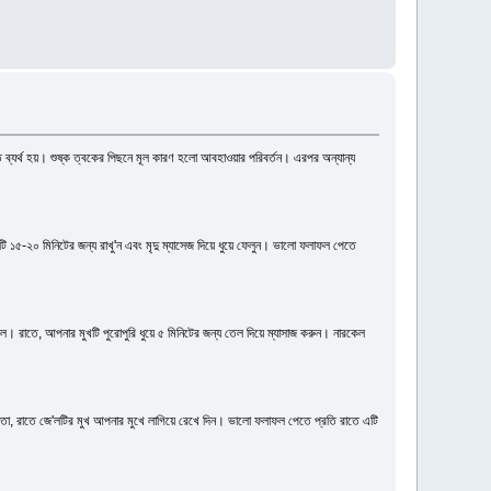
্যর্থ হয়। শুষ্ক ত্বকের পিছনে মূল কারণ হলো আবহাওয়ার পরিবর্তন। এরপর অন্যান্য
টি ১৫-২০ মিনিটের জন্য রাখু'ন এবং মৃদু ম্যাসেজ দিয়ে ধুয়ে ফেলুন। ভালো ফলাফল পেতে
রাতে, আপনার মুখটি পুরোপুরি ধুয়ে ৫ মিনিটের জন্য তেল দিয়ে ম্যাসাজ করুন। নারকেল
াতা, রাতে জে'লটির মুখ আপনার মুখে লাগিয়ে রেখে দিন। ভালো ফলাফল পেতে প্রতি রাতে এটি