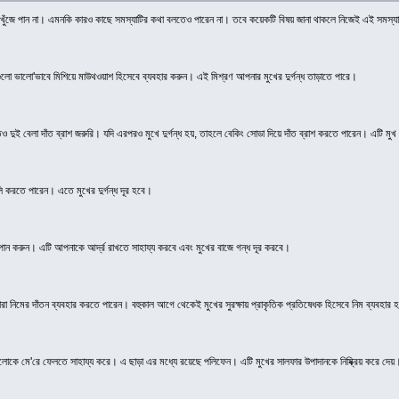
ঁজে পান না। এমনকি কারও কাছে সমস্যাটির কথা বলতেও পারেন না। তবে কয়েকটি বিষয় জানা থাকলে নিজেই এই সমস্যার সম
এগুলো ভালো'ভাবে মিশিয়ে মাউথওয়াশ হিসেবে ব্যবহার করুন। এই মিশ্রণ আপনার মুখের দুর্গন্ধ তাড়াতে পারে।
করতেও দুই বেলা দাঁত ব্রাশ জরুরি। যদি এরপরও মুখে দুর্গন্ধ হয়, তাহলে বেকিং সোডা দিয়ে দাঁত ব্রাশ করতে পারেন। এটি মু
লি করতে পারেন। এতে মুখের দুর্গন্ধ দূর হবে।
ি পান করুন। এটি আপনাকে আর্দ্র রাখতে সাহায্য করবে এবং মুখের বাজে গন্ধ দূর করবে।
, তারা নিমের দাঁতন ব্যবহার করতে পারেন। বহুকাল আগে থেকেই মুখের সুরক্ষায় প্রাকৃতিক প্রতিষেধক হিসেবে নিম ব্যব
েরিয়াগুলোকে মে'রে ফেলতে সাহায্য করে। এ ছাড়া এর মধ্যে রয়েছে পলিফেন। এটি মুখের সালফার উপাদানকে নিষ্ক্রিয় করে দেয়