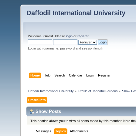
Daffodil International University
Welcome,
Guest
. Please
login
or
register
.
Login with username, password and session length
Home
Help
Search
Calendar
Login
Register
Daffodil International University
»
Profile of Jannatul Ferdous
»
Show Po
Profile Info
Show Posts
This section allows you to view all posts made by this member. Note th
Messages
Topics
Attachments