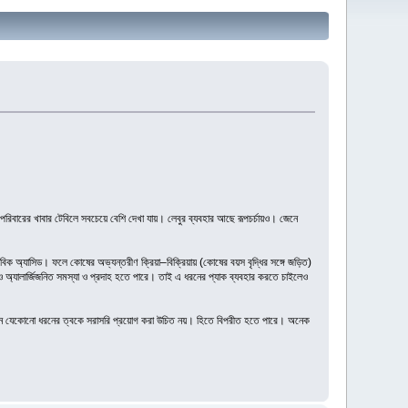
লি পরিবারের খাবার টেবিলে সবচেয়ে বেশি দেখা যায়। লেবুর ব্যবহার আছে রূপচর্চায়ও। জেনে
সকরবিক অ্যাসিড। ফলে কোষের অভ্যন্তরীণ ক্রিয়া–বিক্রিয়ায় (কোষের বয়স বৃদ্ধির সঙ্গে জড়িত)
ও অ্যালার্জিজনিত সমস্যা ও প্রদাহ হতে পারে। তাই এ ধরনের প্যাক ব্যবহার করতে চাইলেও
া জেনে যেকোনো ধরনের ত্বকে সরাসরি প্রয়োগ করা উচিত নয়। হিতে বিপরীত হতে পারে। অনেক