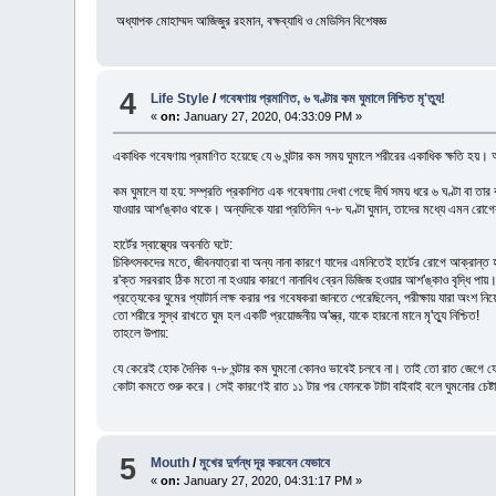
অধ্যাপক মোহাম্মদ আজিজুর রহমান, বক্ষব্যাধি ও মেডিসিন বিশেষজ্ঞ
4
Life Style
/
গবেষণায় প্রমাণিত, ৬ ঘণ্টার কম ঘুমালে নিশ্চিত মৃ'ত্যু!
«
on:
January 27, 2020, 04:33:09 PM »
একাধিক গবেষণায় প্রমাণিত হয়েছে যে ৬ ঘন্টার কম সময় ঘুমালে শরীরের একাধিক ক্ষতি হয়।
কম ঘুমালে যা হয়: সম্প্রতি প্রকাশিত এক গবেষণায় দেখা গেছে দীর্ঘ সময় ধরে ৬ ঘণ্টা বা তার 
যাওয়ার আশ'ঙ্কাও থাকে। অন্যদিকে যারা প্রতিদিন ৭-৮ ঘণ্টা ঘুমান, তাদের মধ্যে এমন রোগে
হার্টের স্বাস্থ্যের অবনতি ঘটে:
চিকিৎসকদের মতে, জীবনযাত্রা বা অন্য নানা কারণে যাদের এমনিতেই হার্টের রোগে আক্রান্ত
র'ক্ত সরবরাহ ঠিক মতো না হওয়ার কারণে নানাবিধ ব্রেন ডিজিজ হওয়ার আশ'ঙ্কাও বৃদ্ধি পায়।
প্রত্যেকের ঘুমের প্যাটার্ন লক্ষ করার পর গবেষকরা জানতে পেরেছিলেন, পরীক্ষায় যারা অংশ
তো শরীরে সুস্থ রাখতে ঘুম হল একটি প্রয়োজনীয় অ'স্ত্র, যাকে হারনো মানে মৃ'ত্যু নিশ্চিত!
তাহলে উপায়:
যে কেরেই হোক দৈনিক ৭-৮ ঘন্টার কম ঘুমনো কোনও ভাবেই চলবে না। তাই তো রাত জেগে ফ
কোটা কমতে শুরু করে। সেই কারণেই রাত ১১ টার পর ফোনকে টাটা বাইবাই বলে ঘুমনোর চেষ্ট
5
Mouth
/
মুখের দুর্গন্ধ দূর করবেন যেভাবে
«
on:
January 27, 2020, 04:31:17 PM »