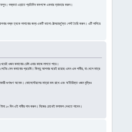
ে ফেলুন। শুষ্কতা এড়াতে প্রতিদিন কমপক্ষে একবার ব্যাবহার করুন।
়ে আপনার শুষ্ক ত্বকে লাগানোর জন্য একটি ভালো টেক্সচারযু'ক্ত পেস্ট তৈরি করুন। এটি লাগিয়ে
 খেয়েই ওজন কমানোর চেষ্টা এবার কাজে লাগতে পারে।
টের মেদ কমানোর প্রচেষ্টা। কিন্তু আপনার ঘরেই রয়েছে এমন এক পানীয়, যা খেলে মাত্র
পকারী গুণাগুণ অনেক। কোলেস্টেরলের মাত্রা কম রাখে এবং অ'তিরিক্ত ওজন বৃদ্ধিও
ন। টানা ১০ দিন এই পানীয় পান করুন। নিজের চোখেই ফলাফল দেখতে পাবেন।