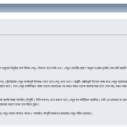
 পাতে দুপুরের খিচুড়ির সঙ্গে টাটকা লেবু—লিখতে বসে সবই এল। লেবুর মোহনীয় ঘ্রাণে আকুল হওয়ার দৃশ্যটা বোধ করি বাঙা
েন, সৌন্দর্যচর্চায় লেবুর সর্বোৎকৃষ্ট উপকার পেতে হলে লেবু খেতে হবে। অ্যান্টি–অক্সিডেন্ট হিসেবে কাজ করে লেবুর অ্যা
য়তা করে। তবে লেবুর রসমিশ্রিত প্যাক ত্বকে ব্যবহারের পর কারও কারও ত্বকে জ্বালাপোড়া হতে দেখা যায়, কারও কার
য়ুর্বেদিক রূপবিশেষজ্ঞ আফরিন মৌসুমী। তিনি বললেন, মনে রাখতে হবে, লেবুর রস সাইট্রিক অ্যাসিড। তাই এর ব্যবহার ন
্যবহার করলে ত্বক হয়ে উঠবে সুন্দর।
্য লেবুও কাজে লাগাতে পারেন। আফরিন মৌসুমী জানালেন রূপচর্চায় লেবুর সঠিক ব্যবহার।