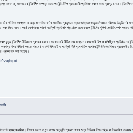
 প্রাপ্য হবেন না; সফলভাবে ইন্টার্নশিপ সম্পন্ন করার পর ইন্টার্নশিপ প্রদানকারী প্রতিষ্ঠান থেকে সনদ প্রাপ্য হবেন। ইন্টার
থেকে তাঁর মৌলিক যোগ্যতা ও অন্য গুণাবলির বর্ণনা-সংবলিত প্রত্যয়ন; স্নাতক/স্নাতকোত্তর/সমমান পরীক্ষায় উত্তীর্ণের সনদ
নদ দিতে হবে। কর্মে যোগদানের আগে সংশ্লিষ্ট প্রতিষ্ঠান প্রয়োজন মনে করলে ইন্টার্নের পুলিশ ভেরিফিকেশন করাতে প
ানে যথোপযুক্ত ইন্টার্নশিপ নীতিমালা প্রণয়ন করবে। সরকার এই নীতিমালার মাধ্যমে বেসরকারি শিল্প ও বাণিজ্যিক প্রতিষ্ঠানেও ই
য়াদ ও অন্যান্য বিষয় নির্ধারণ করতে পারবে। এফবিসিসিআই ও সংশ্লিষ্ট শীর্ষ ব্যবসায়িক সংগঠন ইন্টার্নশিপের বিষয়ে প্রয়োজনীয় 
লেও প্রজ্ঞাপনে বলা হয়েছে।
nd0vvqhqxd
েন কি
রনেট ব্যবহারকারীরা। নিজের ভালো বা মন্দ লাগার অনুভূতি প্রকাশ করার জন্য ভিডিওর নিচে লাইক বা ডিজলাইক দেওয়