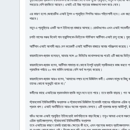
সবচেয়ে বেশি হুমকিতে আছেন। এআই এই উচ্চ স্তরের কাজগুলো দখল করে নেবে।
এর কারণ হলো জেনারেটিভ এআই টুলস ও প্রযুক্তি শিগগির আরও শক্তিশালী হবে। এক বছরে
পারবে।
নতুন এ প্রযুক্তির একটি অংশ ইতিমধ্যে বাজারে আসছে। রোবটগুলোও এখন এআই সহকর্মীদে
চলতি মাসের শুরুর দিকেই সান ফ্রান্সিসকো-ভিত্তিক স্টার্টআপ আর্টিসান এআই চালু হচ্ছে। 
আর্টিসান এআই আগামী বছর বেশ কয়েকটি এআই আর্টিসান বাজারে আনার পরিকল্পনা করেছে। প
কারমাইকেল-জ্যাক বলেছেন, আভার সঙ্গে ১৫ মিনিটের কথোপকথনের পরেই এটি জ্ঞানের ভিত্তি 
কারমাইকেল-জ্যাক বলেন, আর্টিসান সামান্য বা কোনো ইনপুট ছাড়াই স্বাধীনভাবে কাজ করতে পা
প্রাথমিক পর্যায়ে ২০ লাখ মার্কিন ডলারের বেশি অর্থ সংগ্রহ করেছে।
কারমাইকেল-জ্যাক আরও বলেন, ‘আমাদের লক্ষ্য হলো ডিজিটাল কর্মী। একজন মানুষ যা কিছু কর
তাদের কোনো অনুভূতি থাকে না।’
কর্মীদের কাছে এআইয়ের ক্রমবর্ধমান হুমকি নতুন মনে হতে পারে। তবে হুমকি বাড়ছে। গত অক্
স্ট্যানফোর্ড ইউনিভার্সিটির অধ্যাপক ও স্ট্যানফোর্ড ডিজিটাল ইকোনমি ল্যাবের পরিচাল
প্রথম ধাপ। এআই অর্থনীতিতে আরও অনেক প্রভাব ফেলবে। এটি ব্যবসার জন্য আউটপুট, উত্প
যদিও অনেক এআই প্রযুক্তি ইতিমধ্যেই কর্মশক্তিকে নাড়া দিচ্ছে। তবুও আমরা এখনো শু
এরিক ব্রাইনজল্ফসন, স্ট্যানফোর্ড ইউনিভার্সিটির অধ্যাপক
তবে এআইয়ের কারণে চাকরি হারানোর ক্ষেত্রে কী হবে, এমন প্রশ্নের জবাবে ব্রাইনজল্ফসন ব
না দেওয়ার কোনো কারণ নেই। বিশেষ করে যদি এতে খরচ কমানোর সম্ভাবনা থাকে। এদিক থেক