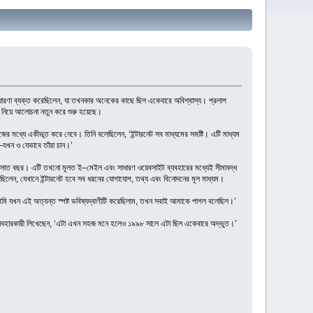
টি ধারণা ব্যক্ত করেছিলেন, যা তখনকার অনেকের কাছে ছিল একেবারে অবিশ্বাস্য। প্রলাপ
া নিয়ে আলোচনা নতুন করে শুরু হয়েছে।
িজের মধ্যে একীভূত করে নেবে। তিনি বলেছিলেন, ‘ইন্টারনেট সব মাধ্যমের সমষ্টি। এটি মাধ্যম
ন—যখন ও যেভাবে তাঁরা চান।’
াত্র সাত বছর। এটি তখনো মূলত ই–মেইল এবং সাধারণ ওয়েবসাইট ব্যবহারের মধ্যেই সীমাবদ্ধ
ছিলেন, যেখানে ইন্টারনেট হবে সব ধরনের যোগাযোগ, তথ্য এবং বিনোদনের মূল মাধ্যম।
আমি যখন এই অত্যন্ত স্পষ্ট ভবিষ্যদ্বাণীটি করেছিলাম, তখন সবাই আমাকে পাগল বলেছিল।’
 ব্যবহারকারী লিখেছেন, ‘এটা এখন সহজ মনে হলেও ১৯৯৮ সালে এটা ছিল একেবারে অদ্ভুত।’