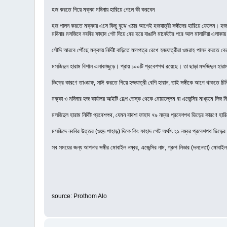
হজ করতে গিয়ে মক্কা মদিনায় হারিয়ে গেলে কী করবেন
হজ পালন করতে মক্কায় এসে কিছু বুঝে ওঠার আগেই হজযাত্রী সঙ্গীদের হারিয়ে ফেলেন। হজযাত
মদিনার মসজিদে নববির ফাহাদ গেট দিয়ে বের হয়ে বাঙালি মার্কেটের পরে আল মাসানিয়া এলাকায়
সৌদি আরবে পৌঁছে মক্কায় নির্দিষ্ট বাড়িতে মালপত্র রেখে হজযাত্রীরা ওমরাহ পালন করতে 
মসজিদুল হারাম বিশাল এলাকাজুড়ে। প্রায় ১০০টি প্রবেশপথ রয়েছে। তা ছাড়া মসজিদুল হার
ভিড়ের কারণে তাওয়াফ, সাঈ করতে গিয়ে হজযাত্রী বেশি হারান, তাই সঙ্গীকে আগে থাকতে চি
মক্কা ও মদিনার হজ কার্যালয় আইটি হেল্প ডেস্ক থেকে মোয়াল্লেম বা এজেন্সির মাধ্যমে নিজ 
মসজিদুল হারাম নির্দিষ্ট প্রবেশপথ, যেমন বাদশা ফাহাদ ৭৯ নম্বর প্রবেশপথ ভিড়ের কারণে হ
মসজিদে নববির উত্তর (ওহুদ পাহাড়) দিকে কিং ফাহাদ গেট অর্থাৎ ২১ নম্বর প্রবেশপথ ভিড়ে
সব সময়ের জন্য আপনার সঙ্গীর মোবাইল নম্বর, এজেন্সির নাম, গ্রুপ লিডার (দলনেতা) মোবাইল ন
source: Prothom Alo