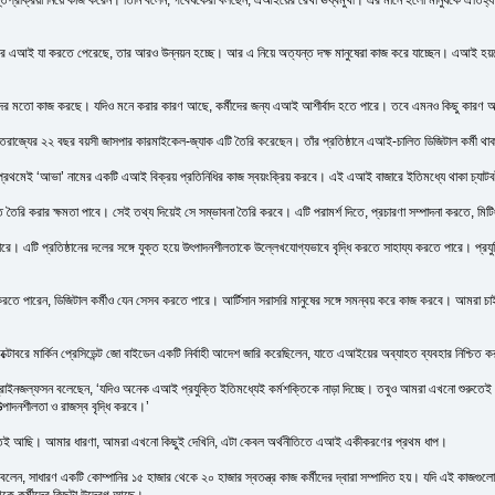
 এআই যা করতে পেরেছে, তার আরও উন্নয়ন হচ্ছে। আর এ নিয়ে অত্যন্ত দক্ষ মানুষেরা কাজ করে যাচ্ছেন। এআই হয়তো
র মতো কাজ করছে। যদিও মনে করার কারণ আছে, কর্মীদের জন্য এআই আশীর্বাদ হতে পারে। তবে এমনও কিছু কারণ আছে 
যুক্তরাজ্যের ২২ বছর বয়সী জাসপার কারমাইকেল-জ্যাক এটি তৈরি করেছেন। তাঁর প্রতিষ্ঠানে এআই-চালিত ডিজিটাল কর্মী থ
্রথমেই ‘আভা’ নামের একটি এআই বিক্রয় প্রতিনিধির কাজ স্বয়ংক্রিয় করবে। এই এআই বাজারে ইতিমধ্যে থাকা চ্যা
তৈরি করার ক্ষমতা পাবে। সেই তথ্য দিয়েই সে সম্ভাবনা তৈরি করবে। এটি পরামর্শ দিতে, প্রচারণা সম্পাদনা করতে, মি
রে। এটি প্রতিষ্ঠানের দলের সঙ্গে যুক্ত হয়ে উৎপাদনশীলতাকে উল্লেখযোগ্যভাবে বৃদ্ধি করতে সাহায্য করতে পারে। প্রযু
তে পারেন, ডিজিটাল কর্মীও যেন সেসব করতে পারে। আর্টিসান সরাসরি মানুষের সঙ্গে সমন্বয় করে কাজ করবে। আমরা চাই,
টোবরে মার্কিন প্রেসিডেন্ট জো বাইডেন একটি নির্বাহী আদেশ জারি করেছিলেন, যাতে এআইয়ের অব্যাহত ব্যবহার নিশ্চিত 
ক এরিক ব্রাইনজল্ফসন বলেছেন, ‘যদিও অনেক এআই প্রযুক্তি ইতিমধ্যেই কর্মশক্তিকে নাড়া দিচ্ছে। তবুও আমরা এখনো শ
াদনশীলতা ও রাজস্ব বৃদ্ধি করবে।’
রুতেই আছি। আমার ধারণা, আমরা এখনো কিছুই দেখিনি, এটা কেবল অর্থনীতিতে এআই একীকরণের প্রথম ধাপ।
লেন, সাধারণ একটি কোম্পানির ১৫ হাজার থেকে ২০ হাজার স্বতন্ত্র কাজ কর্মীদের দ্বারা সম্পাদিত হয়। যদি এই কাজগু
ে কর্মীদের কিছুটা উদ্বেগ আছে।