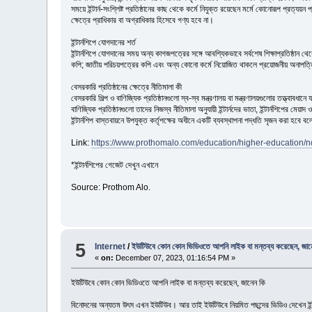
সময়ে ইন্টার্ন-সংশ্লিষ্ট প্রতিষ্ঠানের কাছ থেকে কর্মে নিযুক্ত রয়েছেন মর্মে কোনোরূপ প্রত্যয়ন
ক্ষেত্রে প্রাধিকার বা অগ্রাধিকার হিসেবে গণ্য হবে না।
ইন্টার্নশিপে যোগদানের শর্ত
ইন্টার্নশিপে যোগদানের সময় অন্য কাগজপত্রের সঙ্গে আবশ্যিকভাবে সর্বশেষ শিক্ষাপ্রতিষ্ঠান 
কপি; জাতীয় পরিচয়পত্রের কপি এবং অন্য কোনো কর্মে নিয়োজিত থাকলে প্রয়োজনীয় অনাপত্তি স
বেসরকারি প্রতিষ্ঠানের ক্ষেত্রে নীতিমালা কী
বেসরকারি শিল্প ও বাণিজ্যিক প্রতিষ্ঠানগুলো স্ব-স্ব মন্ত্রণালয় বা মন্ত্রণালয়গুলোর তত্ত্বাবধ
বাণিজ্যিক প্রতিষ্ঠানগুলো তাদের নিজস্ব নীতিমালা অনুযায়ী ইন্টার্নদের ভাতা, ইন্টার্নশিপের মে
ইন্টার্নশিপ বাস্তবায়নে উপযুক্ত কর্তৃপক্ষের অধীনে একটি ব্যবস্থাপনা পদ্ধতি সৃজন করা হবে ব
Link:
https://www.prothomalo.com/education/higher-education/
*ইন্টার্নশিপের গেজেট দেখুন এখানে
Source: Prothom Alo.
5
Internet
/
ইউটিউবে কোন কোন ভিডিওতে আপনি লাইক বা মন্তব্য করেছেন, জান
«
on:
December 07, 2023, 01:16:54 PM »
ইউটিউবে কোন কোন ভিডিওতে আপনি লাইক বা মন্তব্য করেছেন, জানেন কি
বিনোদনের অন্যতম উৎস এখন ইউটিউব। আর তাই ইউটিউবে নিয়মিত পছন্দের ভিডিও দেখেন ইন্টা