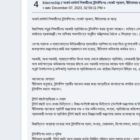
4
Internship
/
অনার্স-মাস্টার্স শিক্ষার্থীদের ইন্টার্নশিপের গেজেট প্রকাশ, নীতিমালা
«
on:
December 07, 2023, 02:59:11 PM »
অনার্স-মাস্টার্স শিক্ষার্থীদের ইন্টার্নশিপের গেজেট প্রকাশ, নীতিমালায় যা আছে
উচ্চশিক্ষায় পড়ুয়া শিক্ষার্থীদের সরকারি প্রতিষ্ঠানেও ইন্টার্নশিপ করার সুযোগ পাচ্ছেন। বর্
কার্যালয়ে প্রধানমন্ত্রী শেখ হাসিনার সভাপতিত্বে অনুষ্ঠিত মন্ত্রিসভার বৈঠকে এ সিদ্ধান্ত
দেশের স্নাতক ও স্নাতকোত্তর ডিগ্রিধারীদের ব্যবহারিক প্রশিক্ষণের মধ্য দিয়ে যুগোপযোগী ও অভি
জনপ্রশাসন মন্ত্রণালয়ে জারি করা প্রজ্ঞাপনে বলা হয়েছে, নীতিমালা অবিলম্বে কার্যকর হবে।
সরকারি, আধা সরকারি, স্বায়ত্তশাসিত কিংবা অন্য কোনো রাষ্ট্রায়ত্ত প্রতিষ্ঠান, বেসরকারি শিল্প 
সঙ্গে কর্মক্ষেত্রের অভিজ্ঞতার সমন্বয় ঘটানো এবং সরকারি দপ্তরের কাজের সঙ্গে পরিচিত হয়ে
পয়েন্ট ইনস্টলেশন (কেপিআই) স্থাপনা বা প্রতিষ্ঠানগুলো এবং রাষ্ট্রের নিরাপত্তা বিঘ্নিত হয়, এ
আবেদনের যোগ্যতা
নীতিমালা অনুসারে, ইন্টার্নশিপ প্রার্থীর আবেদন করার জন্য আগ্রহীকে বাংলাদেশের নাগরিক 
ইন্টার্নশিপ করতে পারবেন।
ইন্টার্ন বাছাইপ্রক্রিয়া ও মেয়াদ
ইন্টার্ন বাছাই হবে মেধার ভিত্তিতে। বিষয়-সংশ্লিষ্ট জ্ঞানের ভিত্তিতে (সংশ্লিষ্ট মন্ত্রণালয় ব
নীতিমালার আলোকে প্রতিটি মন্ত্রণালয় তার ও তার অধীন দপ্তর, সংস্থা, প্রতিষ্ঠানের অধিক্ষেত্র 
প্রদানকারী সংস্থা বা প্রতিষ্ঠান ইন্টার্ন বাছাই করে নিয়ন্ত্রণকারী মন্ত্রণালয় বরাবর মনোনয়নে
বিজ্ঞপ্তিতে অন্যান্য তথ্যের সঙ্গে ইন্টার্নশিপের স্থান, সংখ্যা, মেয়াদকাল, বিশেষ দক্ষতা, ভাত
ইন্টার্নশিপের ভাতা ও সুবিধা
নীতিমালা অনুযায়ী, ইন্টার্ন প্রতি মাসে সরকার কর্তৃক নির্ধারিত পরিমাণ ভাতা প্রাপ্য হবেন। ভ