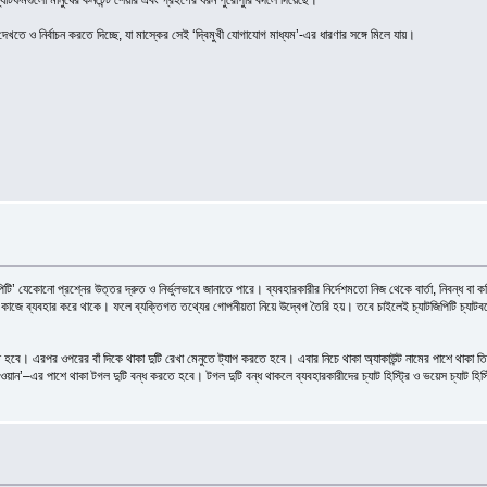
যাটফর্মগুলো মানুষের কনটেন্ট শেয়ার এবং গ্রহণের ধরন পুরোপুরি বদলে দিয়েছে।
খতে ও নির্বাচন করতে দিচ্ছে, যা মাস্কের সেই ‘দ্বিমুখী যোগাযোগ মাধ্যম’-এর ধারণার সঙ্গে মিলে যায়।
জিপিটি’ যেকোনো প্রশ্নের উত্তর দ্রুত ও নির্ভুলভাবে জানাতে পারে। ব্যবহারকারীর নির্দেশমতো নিজ থেকে বার্তা, নিবন্ধ 
ের কাজে ব্যবহার করে থাকে। ফলে ব্যক্তিগত তথ্যের গোপনীয়তা নিয়ে উদ্বেগ তৈরি হয়। তবে চাইলেই চ্যাটজিপিটি চ্যাটবটে 
রতে হবে। এরপর ওপরের বাঁ দিকে থাকা দুটি রেখা মেনুতে ট্যাপ করতে হবে। এবার নিচে থাকা অ্যাকাউন্ট নামের পাশে থাকা 
ান’–এর পাশে থাকা টগল দুটি বন্ধ করতে হবে। টগল দুটি বন্ধ থাকলে ব্যবহারকারীদের চ্যাট হিস্ট্রি ও ভয়েস চ্যাট হিস