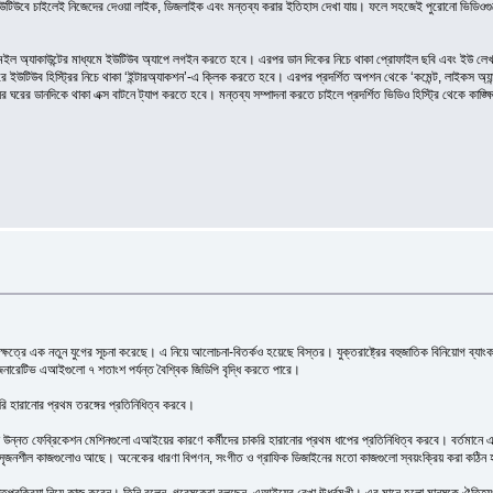
 ইউটিউবে চাইলেই নিজেদের দেওয়া লাইক, ডিজলাইক এবং মন্তব্য করার ইতিহাস দেখা যায়। ফলে সহজেই পুরোনো ভিডিওগুল
 অ্যাকাউন্টের মাধ্যমে ইউটিউব অ্যাপে লগইন করতে হবে। এরপর ডান দিকের নিচে থাকা প্রোফাইল ছবি এবং ইউ লেখা বাট
ে ইউটিউব হিস্ট্রির নিচে থাকা ‘ইন্টারঅ্যাকশন’-এ ক্লিক করতে হবে। এরপর প্রদর্শিত অপশন থেকে ‘কমেন্ট, লাইকস অ্যা
ের ঘরের ডানদিকে থাকা এক্স বাটনে ট্যাপ করতে হবে। মন্তব্য সম্পাদনা করতে চাইলে প্রদর্শিত ভিডিও হিস্ট্রি থেকে কাঙ
ষেত্রে এক নতুন যুগের সূচনা করেছে। এ নিয়ে আলোচনা-বিতর্কও হয়েছে বিস্তর। যুক্তরাষ্ট্রের বহুজাতিক বিনিয়োগ ব্যাংক
নারেটিভ এআইগুলো ৭ শতাংশ পর্যন্ত বৈশ্বিক জিডিপি বৃদ্ধি করতে পারে।
ি হারানোর প্রথম তরঙ্গের প্রতিনিধিত্ব করবে।
ানায় উন্নত ফেব্রিকেশন মেশিনগুলো এআইয়ের কারণে কর্মীদের চাকরি হারানোর প্রথম ধাপের প্রতিনিধিত্ব করবে। বর্তমানে
ায় সৃজনশীল কাজগুলোও আছে। অনেকের ধারণা বিপণন, সংগীত ও গ্রাফিক ডিজাইনের মতো কাজগুলো স্বয়ংক্রিয় করা কঠিন
ানের আন্তপ্রক্রিয়া নিয়ে কাজ করেন। তিনি বলেন, গবেষকেরা বলছেন, এআইয়ের রেখা ঊর্ধ্বমুখী। এর মানে হলো মানুষকে ঐত