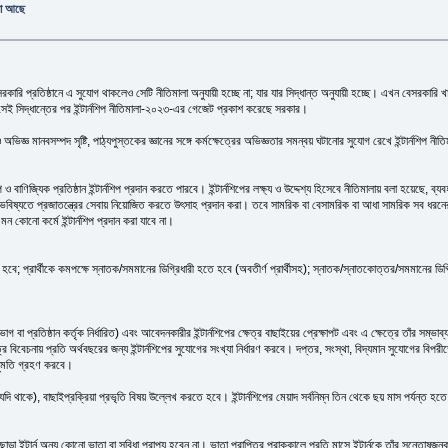
য় যা আছে
তমানে বেসরকারি প্রতিষ্ঠানে এ সুযোগ থাকলেও সেটি নীতিমালা অনুযায়ী হচ্ছে না; যার যার সিদ্ধান্ত অনুযায়ী হচ্ছে। এখন বেস
 হয়। সেই সিদ্ধান্তের পর ইন্টার্নশিপ নীতিমালা-২০২৩-এর গেজেট প্রকাশ করেছে সরকার।
জ্ঞ মানবসম্পদ সৃষ্টি, পাঠ্যপুস্তকের জ্ঞানের সঙ্গে কর্মক্ষেত্রের অভিজ্ঞতার সমন্বয় ঘটানোর সুযোগ রেখে ইন্টার্নশিপ নীতি
ও বাণিজ্যিক প্রতিষ্ঠান ইন্টার্নশিপ প্রদান করতে পারবে। ইন্টার্নশিপের লক্ষ্য ও উদ্দেশ্য হিসেবে নীতিমালায় বলা হয়েছে, ব্য
 ভবিষ্যতে প্রজাতন্ত্রের সেবায় নিয়োজিত করতে উৎসাহ প্রদান করা। তবে সামরিক বা বেসামরিক বা আধা সামরিক সব ধরনের আইন
মন কোনো কর্মে ইন্টার্নশিপ প্রদান করা যাবে না।
হতে হবে; প্রার্থীকে কমপক্ষে স্নাতক/সমমানের ডিগ্রিধারী হতে হবে (অবতীর্ণ প্রার্থীসহ); স্নাতক/স্নাতকোত্তর/সমমানে
া বিভাগ বা প্রতিষ্ঠান কর্তৃক নির্ধারিত) এবং আবেদনকারীর ইন্টার্নশিপের ক্ষেত্র বাছাইয়ের প্রেক্ষাপট এবং এ ক্ষেত্রে তাঁর স
বিবেচনায় প্রতি অর্থবছরের জন্য ইন্টার্নশিপের সুযোগের সংখ্যা নির্ধারণ করবে। দপ্তর, সংস্থা, বিদ্যমান সুযোগের বিপরীতে ই
র অনুমতি গ্রহণ করবে।
া (যদি থাকে), বাছাইপ্রক্রিয়া প্রভৃতি বিষয় উল্লেখ করতে হবে। ইন্টার্নশিপের মেয়াদ সর্বনিম্ন তিন থেকে ছয় মাস পর্যন্ত হতে 
াতা ছাড়া ইন্টার্ন অন্য কোনো ভাতা বা সুবিধা প্রাপ্য হবেন না। ভাতা প্রাপ্তির প্রাক্কালে প্রতি মাসে ইন্টার্নকে তাঁর সন্