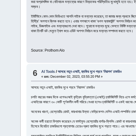
করা অপ্রাসঙ্গিক বা নেতিবাচক মন্তব্যের কারণে বিব্রতকর পরিস্থিতির মুখোমুখি হতে হয়।
সম্ভব।
ইউটিউবে কোন কোন ভিডিওতে আপনি লাইক বা মন্তব্য করেছেন, তা জানার জন্য প্রথমে জিমেইল
হিস্ট্রি’ অপশনে ক্লিক করতে হবে। এবার পপআপে থাকা ‘গুগল অ্যাকাউন্ট’ অপশন নির্বাচন কর
লাইক, ডিজলাইক এবং মন্তব্যগুলো দেখা যাবে। পুরোনো মন্তব্য মুছে ফেলতে নির্দিষ্ট মন্তব্য
থাকা তিনটি ডট মেনুতে ট্যাপ করে এডিট অপশন নির্বাচন করে মন্তব্য সম্পাদনা করতে হবে।
Source: Prothom Alo
6
AI Tools
/
আসছে নতুন এআই, হুমকির মুখে পড়বে ‘নিরাপদ’ চাকরিও
«
on:
December 02, 2023, 03:55:20 PM »
আসছে নতুন এআই, হুমকির মুখে পড়বে ‘নিরাপদ’ চাকরিও
চলতি বছরের শুরুর দিকে ওপেনএআই কৃত্রিম বুদ্ধিমত্তা (এআই) চ্যাটজিপিটি নিয়ে এসে কর্মক্
এআইয়ের কারণে ৩০ কোটি পূর্ণকালীন কর্মী সরিয়ে নেওয়া হলেও চ্যাটজিপিটি ও একই ধরনের জে
অনেকের ধারণা, রেস্তোরাঁয় রোবট, কারখানায় উন্নত ফেব্রিকেশন মেশিন এআই-সম্পর্কিত চাকর
অনেক কর্মী হয়তো বিশ্বাস করেছেন যে ফাস্টফুড রেস্তোরাঁয় বার্গার-ফ্লিপিং রোবট বা কারখ
হিসেবে বিবেচিত চাকরিগুলো প্রত্যাশার চেয়েও দ্রুত হুমকির মুখে পড়তে পারে। এর আওত
যুক্তরাষ্ট্রের ব্রুকিংস ইনস্টিটিউশনের সিনিয়র ফেলো মার্ক মুরো প্রযুক্তি, মানুষ ও স্থ