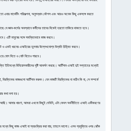
 এবার মার্কেটিং পরিকল্পনা, অনুসন্ধান কৌশল এবং আরও অনেক কিছু একসঙ্গে করতে
যে জ্ঞান-কর্মের অবস্থানে কর্মীদের তাদের দিকেই হয়তো তাকিয়ে থাকতে হবে।
াকবে। এটি মানুষের সঙ্গে সমন্বিতভাবে কাজ করবে।
টবট ও একই ধরনের এআইয়ের তুলনায় উল্লেখযোগ্য উন্নতি চিহ্নিত করবে।
টিংয়ে যোগ দিতে ও নোট নিতেও পারবে।
ক্তি ইতিমধ্যে বিনিয়োগকারীদের দৃষ্টি আকর্ষণ করছে। আর্টিসান এআই দুই সপ্তাহের মধ্যেই
 বিরক্তিকর কাজগুলো আর্টিসান করুক। যেন কাজটি বিরক্তিকর বা কঠিন কি না, সে সম্পর্কে
করার কথা বলা হয়।
ুরুতেই আছি। আমার ধারণা, আমরা এখনো কিছুই দেখিনি, এটা কেবল অর্থনীতিতে এআই একীকরণের
লোর মধ্যে কিছু কাজ এআই বা স্বয়ংক্রিয় করা যায়, তাহলে ভালো। এসব প্রযুক্তির ওপর ঝোঁক