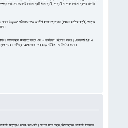
্নশিপ সম্পন্ন করা কোনোভাবেই কোনো প্রতিষ্ঠানে স্থায়ী, অস্থায়ী বা অন্য কোনো প্রকার চাকরির
, অথবা উক্তরূপ পরীক্ষাগুলোতে অবতীর্ণ হওয়ার প্রত্যয়ন (যথাযথ কর্তৃপক্ষ কর্তৃক) পত্রের
ারবে।
ন্টার্নশিপ কার্যক্রমকে উৎসাহিত করবে এবং এ কার্যক্রম পর্যবেক্ষণ করবে। বেসরকারি শিল্প ও
উদ্যোগ নেবে। বাণিজ্য মন্ত্রণালয় এ-সংক্রান্ত পরিবীক্ষণ ও নির্দেশনা দেবে।
ার পাশাপাশি মন্তব্যও করেন কেউ কেউ। অনেক সময় লাইক, ডিজলাইকের পাশাপাশি নিজেদের