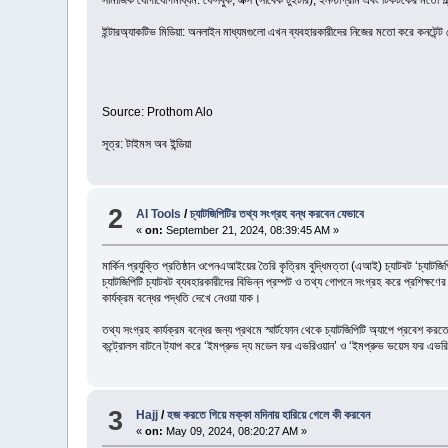
সামাজিক যোগাযোগমাধ্যম: ফেসবুক, এক্স (সাবেক টুইটার), ইনস্টাগ্রাম এবং টিকটকের মতো প্ল্
ইন্টারঅ্যাকটিভ মিডিয়া: অনলাইন মাধ্যমগুলো এখন ব্যবহারকারীদের নিজের মতো করে কনটেন্ট দে
Source: Prothom Alo
সূত্র: টাইমস অব ইন্ডিয়া
2
AI Tools
/
চ্যাটজিপিটির তথ্য সংগ্রহ বন্ধ করবেন যেভাবে
«
on:
September 21, 2024, 08:39:45 AM »
মার্কিন প্রযুক্তি প্রতিষ্ঠান ওপেনএআইয়ের তৈরি কৃত্রিম বুদ্ধিমত্তা (এআই) চ্যাটবট ‘চ্যাট
চ্যাটজিপিটি চ্যাটবট ব্যবহারকারীদের বিভিন্ন প্রম্পট ও তথ্য গোপনে সংগ্রহ করে প্রশিক্ষণ
কার্যক্রম বন্ধের পদ্ধতি দেখে নেওয়া যাক।
তথ্য সংগ্রহ কার্যক্রম বন্ধের জন্য প্রথমে স্মার্টফোন থেকে চ্যাটজিপিটি অ্যাপে প্রবেশ ক
কন্ট্রোলস বাটনে ট্যাপ করে ‘ইমপ্রুভ দ্য মডেল ফর এভরিওয়ান’ ও ‘ইমপ্রুভ ভয়েস ফর এভরিওয়
3
Hajj
/
হজ করতে গিয়ে মক্কা মদিনায় হারিয়ে গেলে কী করবেন
«
on:
May 09, 2024, 08:20:27 AM »