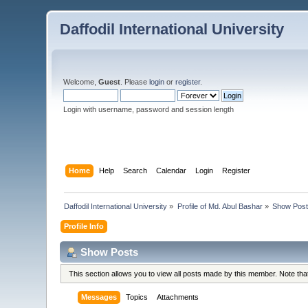
Daffodil International University
Welcome,
Guest
. Please
login
or
register
.
Login with username, password and session length
Home
Help
Search
Calendar
Login
Register
Daffodil International University
»
Profile of Md. Abul Bashar
»
Show Pos
Profile Info
Show Posts
This section allows you to view all posts made by this member. Note th
Messages
Topics
Attachments