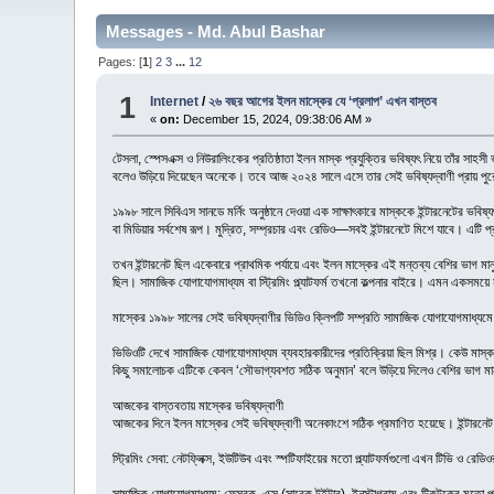
Messages - Md. Abul Bashar
Pages: [
1
]
2
3
...
12
1
Internet
/
২৬ বছর আগের ইলন মাস্কের যে ‘প্রলাপ’ এখন বাস্তব
«
on:
December 15, 2024, 09:38:06 AM »
টেসলা, স্পেসএক্স ও নিউরালিংকের প্রতিষ্ঠাতা ইলন মাস্ক প্রযুক্তির ভবিষ্যৎ নিয়ে তাঁর 
বলেও উড়িয়ে দিয়েছেন অনেকে। তবে আজ ২০২৪ সালে এসে তার সেই ভবিষ্যদ্বাণী প্রায় পুরো
১৯৯৮ সালে সিবিএস সানডে মর্নিং অনুষ্ঠানে দেওয়া এক সাক্ষাৎকারে মাস্ককে ইন্টারনেটের ভবি
বা মিডিয়ার সর্বশেষ রূপ। মুদ্রিত, সম্প্রচার এবং রেডিও—সবই ইন্টারনেটে মিশে যাবে। এটি প্
তখন ইন্টারনেট ছিল একেবারে প্রাথমিক পর্যায়ে এবং ইলন মাস্কের এই মন্তব্য বেশির ভাগ ম
ছিল। সামাজিক যোগাযোগমাধ্যম বা স্ট্রিমিং প্ল্যাটফর্ম তখনো কল্পনার বাইরে। এমন একসম
মাস্কের ১৯৯৮ সালের সেই ভবিষ্যদ্বাণীর ভিডিও ক্লিপটি সম্প্রতি সামাজিক যোগাযোগমাধ্য
ভিডিওটি দেখে সামাজিক যোগাযোগমাধ্যম ব্যবহারকারীদের প্রতিক্রিয়া ছিল মিশ্র। কেউ মা
কিছু সমালোচক এটিকে কেবল ‘সৌভাগ্যবশত সঠিক অনুমান’ বলে উড়িয়ে দিলেও বেশির ভাগ মান
আজকের বাস্তবতায় মাস্কের ভবিষ্যদ্বাণী
আজকের দিনে ইলন মাস্কের সেই ভবিষ্যদ্বাণী অনেকাংশে সঠিক প্রমাণিত হয়েছে। ইন্টারনেট এখ
স্ট্রিমিং সেবা: নেটফ্লিক্স, ইউটিউব এবং স্পটিফাইয়ের মতো প্ল্যাটফর্মগুলো এখন টিভি ও র