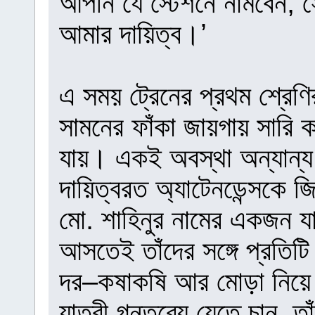
আপনি যে স্টেশনে নামবেন, স
আমার দায়িত্ব।’
এ সময় ট্রেনের প্রথম শ্রেণ
সামনের ফাঁকা জায়গায় সারি ক
যায়। একই অবস্থা অন্যান্য
দায়িত্বরত অ্যাটেনডেন্সকে
মো. শাহিনুর নামের একজন যাত
আসতেই তাঁদের সঙ্গে প্রতিটি 
দর–কষাকষি আর মোড়া নিয়ে ট
যাত্রী গন্তব্যে যেতে চান,