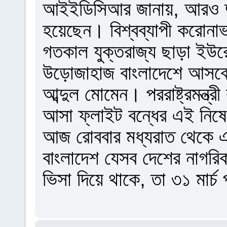
আইইডিসিআর জানায়, আরও দু
হয়েছেন। বিশ্বব্যাপী করোনাভ
গতকাল যুক্তরাজ্য ছাড়া ইউ
উড়োজাহাজ বাংলাদেশে আসবে না 
আব্দুল মোমেন। পররাষ্ট্রমন্ত
আসা ফ্লাইট বন্ধের এই নিষেধা
আজ রোববার মধ্যরাত থেকে এই
বাংলাদেশ যেসব দেশের নাগর
ভিসা দিয়ে থাকে, তা ৩১ মার্চ 