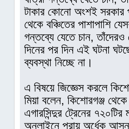
টাকার কোনো অংশই সরকার প
থেকে বঞ্চিতের পাশাপাশি যে
গন্তব্যে যেতে চান, তাঁদে
দিনের পর দিন এই ঘটনা ঘটছে
ব্যবস্থা নিচ্ছে না।
এ বিষয়ে জিজ্ঞেস করলে কিশো
মিয়া বলেন, কিশোরগঞ্জ থেক
এগারসিন্দুর ট্রেনের ৭২০ট
অনলাইনে প্রায় অর্ধেক আসন ঘ