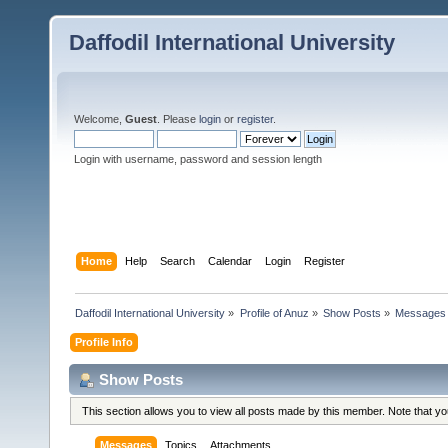
Daffodil International University
Welcome,
Guest
. Please
login
or
register
.
Login with username, password and session length
Home
Help
Search
Calendar
Login
Register
Daffodil International University
»
Profile of Anuz
»
Show Posts
»
Messages
Profile Info
Show Posts
This section allows you to view all posts made by this member. Note that y
Messages
Topics
Attachments