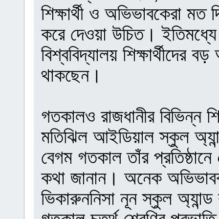
শিক্ষার্থী ও অভিভাবকেরা মত দি
করে দেওয়া উচিত। ইতিমধ্য
বিশ্ববিদ্যালয় শিক্ষার্থীদের 
থাকছেন।
গতকালও রাজধানীর বিভিন্ন শিক
মতিঝিল আইডিয়াল স্কুল অ্যা
বেগম গতকাল তাঁর প্রতিষ্ঠা
কথা জানান। অনেক অভিভাবক স
ভিকারুননিসা নূন স্কুল অ্যান
গতকাল চতুর্থ শ্রেণির প্রভা