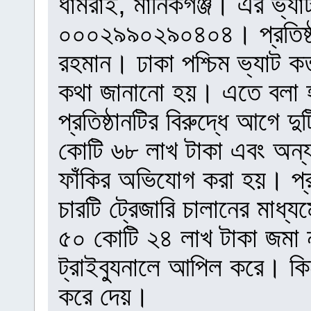
ধামরাই, মানিকগঞ্জ। এর ভ্যাট
০০০২৯৯০২৯০৪০৪। প্রতিষ্ঠা
রহমান। ঢাকা পশ্চিম ভ্যাট কর
কথা জানানো হয়। এতে বলা হয়, 
প্রতিষ্ঠানটির বিরুদ্ধে আগে
কোটি ৬৮ লাখ টাকা এবং অন্য
ফাঁকির অভিযোগ করা হয়। প্রথম
চারটি ট্রেজারি চালানের মাধ
৫০ কোটি ২৪ লাখ টাকা জমা না
ট্রাইব্যুনালে আপিল করে। কিন
করে দেয়।