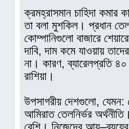
ক্রমহ্রাসমান চাহিদা কমার 
তা বলা মুশকিল। প্রধান তে
কোম্পানিগুলো বাজারে শেয়ারে
দাবি, দাম কমে যাওয়ায় তাদে
না। কারণ, ব্যারেলপ্রতি ৪০
রাশিয়া।
উপসাগরীয় দেশগুলো, যেমন:
আমিরাত তেলনির্ভর অর্থনীত
বেশি। নিজেদের আয়–ব্যয়ের হ