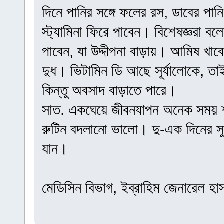
দিনে পানির সঙ্গে ফলের রস, ডাবের পান
স্ট্যামিনা ফিরে পাবেন। বিশেষজ্ঞরা বল
পাবেন, যা উদ্দীপনা বাড়ায়। আমিষ খাব
দুধ। ভিটামিন ডি আছে সূর্যালোকে, তা
কিন্তু অবসাদ বাড়াতে পারে।
সাত. একঘেয়ে জীবনযাপন অনেক সময় শ
রুটিন বদলানো ভালো। দু-এক দিনের সু
যান।
মেডিসিন বিভাগ, ইব্রাহিম জেনারেল হাস