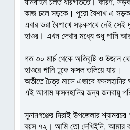
যানবাহন চলত ধীরগতিতে। কারণ, সড়কল
কাজ চলে সড়কে। পুরো বৈশাখ এ সড়ক 
এবার ভরা বৈশাখে সড়কপথে নেই সেই দৃ
হাওর। এখন দেখার মধ্যে শুধু পানি 
গত ৩০ মার্চ থেকে অতিবৃষ্টি ও উজান
হাওরে পানি ঢুকে ফসল তলিয়ে যায়।
অতীতে চৈত্র মাসে এভাবে ফসলহানির ঘ
এই আগাম ফসলহানির জন্য জলবায়ু পরি
সুনামগঞ্জের দিরাই উপজেলার শ্যামরচর
বয়স ৭২। আমি তো দেখিইনি, আমার বাবা