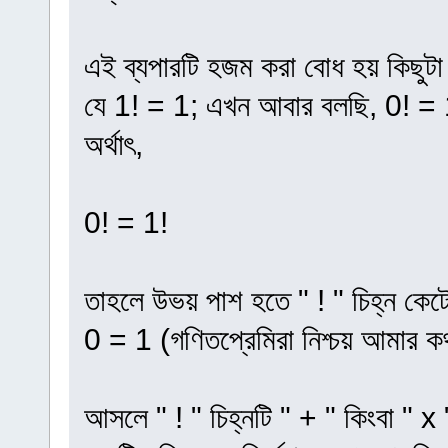
এই ব্যপারটি হজম করা বোধ হয় কিছুট
যে 1! = 1; এখন আবার বলছি, 0! =
অর্থাৎ,
0! = 1!
তাহলে উভয় পাশ হতে " ! " চিহ্ন কেটে
0 = 1 (গণিতপ্রেমিরা নিশ্চয় আমার 
আসলে " ! " চিহ্নটি " + " কিংবা "