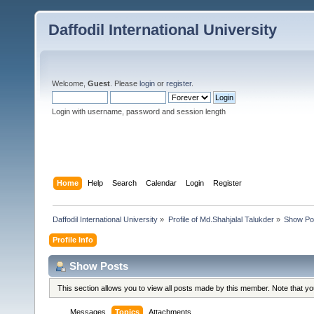
Daffodil International University
Welcome,
Guest
. Please
login
or
register
.
Login with username, password and session length
Home
Help
Search
Calendar
Login
Register
Daffodil International University
»
Profile of Md.Shahjalal Talukder
»
Show Po
Profile Info
Show Posts
This section allows you to view all posts made by this member. Note that y
Messages
Topics
Attachments