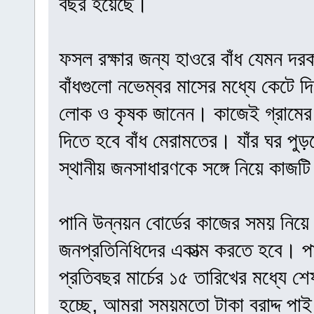
বছর হয়েছে।
ফসল রক্ষার জন্য হাওরে বাঁধ যেমন দর
বাঁধগুলো নভেম্বর মাসের মধ্যে কেটে 
লোক ও কৃষক জানেন। কাজেই গ্রামের
দিতে হবে বাঁধ মেরামতের। যাঁর ঘর পু
স্থানীয় জনসাধারণকে সঙ্গে নিয়ে কাজ
পানি উন্নয়ন বোর্ডের কাজের সময় নিয়
জনপ্রতিনিধিদের একাত্ম করতে হবে। পা
প্রতিবছর মার্চের ১৫ তারিখের মধ্যে 
হচ্ছে, আমরা সময়মতো টাকা বরাদ্দ পা