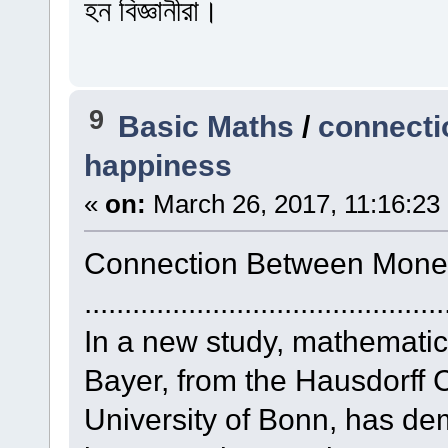
হন বিজ্ঞানীরা।
9
Basic Maths
/
connecti
happiness
«
on:
March 26, 2017, 11:16:23
Connection Between Mone
.............................................
In a new study, mathematica
Bayer, from the Hausdorff 
University of Bonn, has d