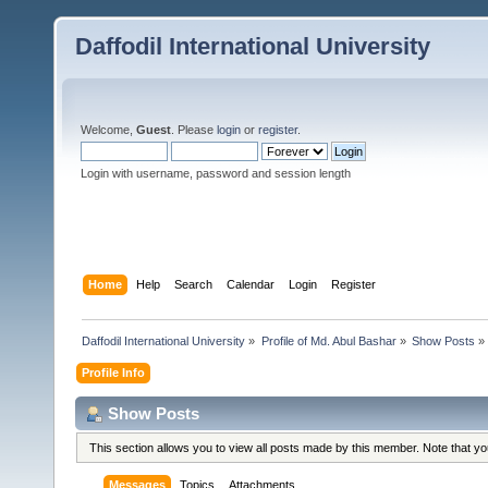
Daffodil International University
Welcome,
Guest
. Please
login
or
register
.
Login with username, password and session length
Home
Help
Search
Calendar
Login
Register
Daffodil International University
»
Profile of Md. Abul Bashar
»
Show Posts
»
Profile Info
Show Posts
This section allows you to view all posts made by this member. Note that y
Messages
Topics
Attachments