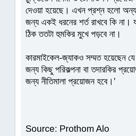
দেওয়া হয়েছে। এখন প্রশ্ন হলো অন্যান্
জন্য একই ধরনের শর্ত রাখবে কি না। য
ঠিক ততটা হুমকির মুখে পড়বে না।
কারমাইকেল-জ্যাকও সম্মত হয়েছেন যে ক
জন্য কিছু পরিকল্পনা বা তদারকির প্রয়
জন্য নীতিমালা প্রয়োজন হবে।’
Source: Prothom Alo