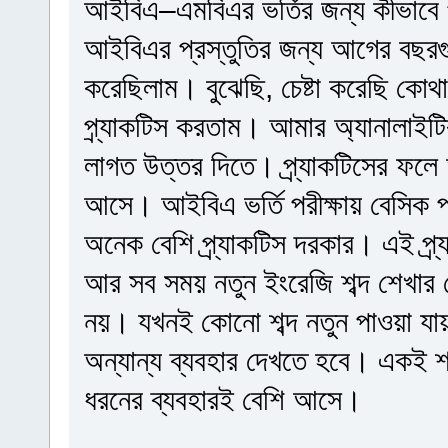
আইবিএ–এমবিএর ভর্তির জন্য কীভাবে প
আইবিএর প্রস্তুতির জন্য আগের বছরগু
করেছিলাম। বুঝেছি, চেষ্টা করেছি কোথা
প্র্যাকটিস করতাম। আমার অ্যানালাইটিক
লাগত উত্তর দিতে। প্র্যাকটিসের ফল
আসে। আইবিএ ভর্তি পরীক্ষায় বেসিক প
অনেক বেশি প্র্যাকটিস দরকার। এই প্
আর সব সময় নতুন ইংরেজি শব্দ শেখার চ
নয়। যখনই কোনো শব্দ নতুন পাওয়া যায়
অন্যান্য ব্যবহার দেখতে হবে। একই শব
ধরনের ব্যবহারই বেশি আসে।