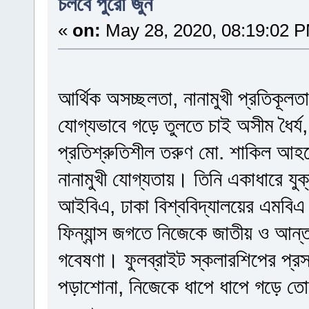
চলবে পুরো জুন
«
on:
May 28, 2020, 08:19:02 
আর্থিক অসচ্ছলতা, নানামুখী প্রতিকূল
যোগ্যভাবে গড়ে তুলতে চাই অসীম ধৈর
প্রতিশ্রুতিশীল তরুণ মো. শাকিল আহম
নানামুখী যোগ্যতায়। তিনি একাধারে যুক্তর
আইবিএ, ঢাকা বিশ্ববিদ্যালয়ের এমবিএ ডি
ফিন্যান্স জগতে নিজেকে জাতীয় ও আন্ত
গবেষণা। ফুলব্রাইট স্কলারশিপের প্রস্ত
পড়াশোনা, নিজেকে ধাপে ধাপে গড়ে তো