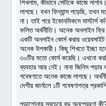
শিখলাম, কীভাবে সেটাকে কাজে লাগাব।
লাগছে। যখন ফিন্যান্স পড়েছি, তখন মনে হ
না। তাই পরে ইকোনমিকসে মাস্টার্স কর
ফলিত অর্থনীতি। অনেক অনলাইন ফ্রি
একটি অনলাইন কোর্স করার ওয়েবসাইট
অনেক উপকারী। কিছু শিখতে ইচ্ছা হলে
৩০টির মতো কোর্স করেছি। এখনো করছ
ব্যবহার আর নেই। নানা জিনিস পড়ার ক
গবেষণাতে অনেক কাজে লাগছে। অর্থনীতি 
দেশীয় জার্নালে ১টি গবেষণাপত্র প্র
পড়াশোনায় সবচেয়ে বড় অনুপ্রেরণা কী? 