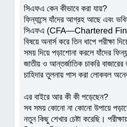
সিএফএ কেন কীভাবে করা যায়?
ফিন্যান্সে যাঁদের আগ্রহ আছে এবং ভবিষ্
সিএফএ (CFA—Chartered Finan
বিষয়ে অনার্স করে তিন ধাপে পরীক্ষা দি
সময় দিয়ে পড়াশোনা করলে যাঁদের ফিন্য
জাতীয় ও আন্তর্জাতিক চাকরি বাজারের 
চাহিদার তুলনায় পাস করা লোকবল অন
এর বাইরে আর কী কী পড়েছেন?
সব সময় কোনো না কোনো উপায়ে পড়াশো
নতুন কিছু শেখার চেষ্টা করেছি। পরীক্