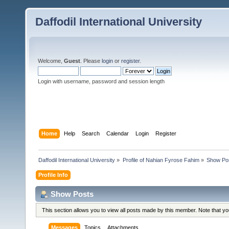
Daffodil International University
Welcome,
Guest
. Please
login
or
register
.
Login with username, password and session length
Home
Help
Search
Calendar
Login
Register
Daffodil International University
»
Profile of Nahian Fyrose Fahim
»
Show Po
Profile Info
Show Posts
This section allows you to view all posts made by this member. Note that y
Messages
Topics
Attachments