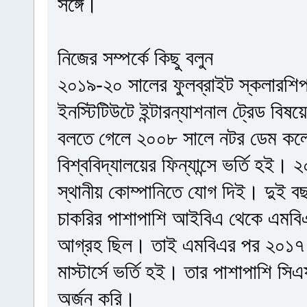
সঙ্গে।
নিজের সম্পর্কে কিছু বলুন
২০১৯-২০ সালের ফুলব্রাইট স্কলারশিপ নি
ইনস্টিটিউটে ইন্টারন্যাশনাল ট্রেড বিষ
বলতে গেলে ২০০৮ সালে নটর ডেম কলেজ
বিশ্ববিদ্যালয়ের ফিন্যান্সে ভর্তি হই
স্থানীয় কোম্পানিতে যোগ দিই। দুই ব
চাকরির পাশাপাশি আইবিএ থেকে এমবিএ
আগ্রহ ছিল। তাই এমবিএর পর ২০১৭ সা
মাস্টার্সে ভর্তি হই। তার পাশাপাশি স
অর্জন করি।