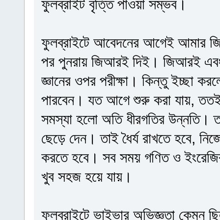
ফুলব্রাইট বৃত্তি পাওয়া সম্ভব।
ফুলব্রাইটে আবেদনের আগেই আমার জি
পর পুনরায় জিআরই দিই। জিআরই এবং 
জ্ঞানের ওপর পরীক্ষা। কিন্তু ইচ্ছা ক
পারবেন। যত আগে শুরু করা যায়, ততই 
সমস্যা হলো অতি ধীরগতির উন্নতি। ত
ছেড়ে দেন। তাই ধৈর্য রাখতে হবে, নিজ
করতে হবে। সব সময় গণিত ও ইংরেজির অল্
খুব সহজ হয়ে যায়।
ফুলব্রাইটে ভাইভার অভিজ্ঞতা কেমন ছ