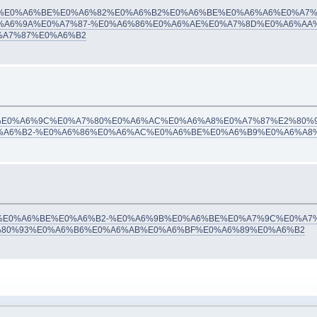
93/%E0%A6%AC%E0%A6%BE%E0%A6%82%E0%A6%B2%E0%A6%BE%E0%A6%A6%E0
A6%9A%E0%A7%87-%E0%A6%86%E0%A6%AE%E0%A7%8D%E0%A6%AA
%A7%87%E0%A6%B2
/%E2%80%98%E0%A6%9C%E0%A7%80%E0%A6%AC%E0%A6%A8%E0%A7%87%E2%80%9
%A6%B2-%E0%A6%86%E0%A6%AC%E0%A6%BE%E0%A6%B9%E0%A6%A8
9/%E0%A6%B9%E0%A6%BE%E0%A6%B2-%E0%A6%9B%E0%A6%BE%E0%A7%9C%E
80%93%E0%A6%B6%E0%A6%AB%E0%A6%BF%E0%A6%89%E0%A6%B2