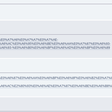
0%A7%A8%E0%A7%A6%E0%A7%A7%E0%A7%AE-
%A6%AC%E0%A6%95%E0%A6%BE%E0%A6%AA%E0%A7%87%E0%A6%93-
A6%93-%E0%A6%B0%E0%A6%BF%E0%A6%AD%E0%A6%BF%E0%A6%89
91/%E0%A6%86%E0%A6%87%E0%A6%AA%E0%A6%BF%E0%A6%8F%E0%A6%B2%E0
%A6%AC%E2%80%93%E0%A6%AE%E0%A7%87%E0%A6%BE%E0%A6%B8%