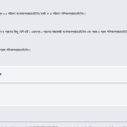
মধ্যে ৩.৫ পরিমাণ মনোআনস্যাচারেইটেড ফ্যাট ও .৪ পরিমাণ পলিআনস্যাচারেইটেড।
 পাবেন ৪ গ্রামের কিছু বেশি চর্বি। এরমধ্যে ১ গ্রামের কাছাকাছি মনোআনস্যাচারেইটেড এবং প্রায় ৩ গ্রাম পলিআনস্যাচারেই
১ গ্রাম পলিআনস্যাচারেইটেড।
া