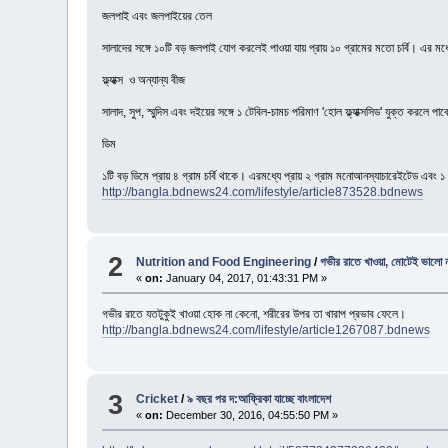
জলপাই এবং জলপাইয়ের তেল
সালাদের সঙ্গে ১০টি বড় জলপাই যোগ করলেই পাওয়া যায় প্রায় ১০ গ্রামের মতো চর্বি। এর 
ফ্ল্যাক্স ও অন্যান্য বীজ
সালাদ, সুপ, স্মুদিস এবং দইয়ের সঙ্গে ১ টেবিল-চামচ পরিমাণ 'হোল ফ্ল্যাক্সসিড' যুক্ত করলে
ডিম
১টি বড় ডিমে প্রায় ৪ গ্রাম চর্বি থাকে। এরমধ্যে প্রায় ২ গ্রাম মনোআনস্যাচারেইটেড এবং 
http://bangla.bdnews24.com/lifestyle/article873528.bdnews
2
Nutrition and Food Engineering
/
গভীর রাতে খাওয়া, মোটেই ভালো ন
«
on:
January 04, 2017, 01:43:31 PM »
গভীর রাতে যতটুকুই খাওয়া হোক না কেনো, শরীরের উপর তা খারাপ প্রভাব ফেলে।
http://bangla.bdnews24.com/lifestyle/article1267087.bdnews
3
Cricket
/
৯ বছর পর দ:আফ্রিকা যাচ্ছে বাংলাদেশ
«
on:
December 30, 2016, 04:55:50 PM »