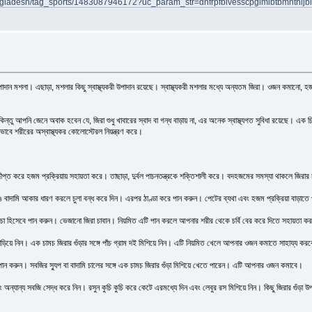
ngladesh/tag_sports/1483087946172?uc_param_str=dnfrpfbivesscpgimibtbmntnij
 উপাদান মশলা। এছাড়া, মশলার কিছু স্বাস্থ্যকরী উপাদান রয়েছে। স্বাস্থ্যকরী মশলার মধ্যে অন্যতম জিরা। ওজন কমানো, হ
কিন্তু আপনি জেনে অবাক হবেন যে, জিরা শুধু খাবারের স্বাদ বা গন্ধ বাড়ায় না, এর অনেক স্বাস্থ্যগত সুবিধা রয়েছে। এ
তিকভাবে শরীরের অস্বাস্থ্যকর কোলোস্টেরল নিয়ন্ত্রণ করে।
দ্দীপ্ত করে হজম প্রক্রিয়ায় সহায়তা করে। তাছাড়া, দুর্বল পাচনতন্ত্রকে শক্তিশালী করে। বদহজমের সমস্যা থাকলে জ
 রঙ বাদামি আকার ধারণ করলে চুলা বন্ধ করে দিন। এরপর ঠাণ্ডা করে পান করুন। পেটের ব্যথা এবং হজম প্রক্রিয়া বাড়াতে
ের চা হিসেবে পান করুন। ভেজানো জিরা চাবান। নিয়মিত এটি পান করলে আপনার শরীর থেকে চর্বি বের করে দিতে সহায়তা 
াড়িয়ে নিন। এক চামচ জিরার গুঁড়ার সঙ্গে পাঁচ গ্রাম দই মিশিয়ে নিন। এটি নিয়মিত খেলে আপনার ওজন কমাতে সাহায্য কর
এটি পান করুন। সবজির স্যুপ বা বাদামি চালের সঙ্গে এক চামচ জিরার গুঁড়া মিশিয়ে খেতে পারেন। এটি আপনার ওজন কমাবে।
অন্যান্য সবজি সেদ্ধ করে নিন। রসুন কুচি কুচি করে কেটে এরমধ্যে দিন এবং লেবুর রস মিশিয়ে নিন। কিছু জিরার গুঁড়া 