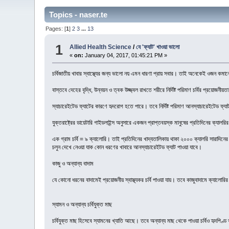
Topics - naser.te
Pages: [
1
]
2
3
...
13
1
Allied Health Science
/
যে 'ফ্যাট' খাওয়া ভালো
«
on:
January 04, 2017, 01:45:21 PM »
চর্বিজাতীয় খাবার স্বাস্থ্যের জন্য ভালো নয় এমন ধারণা প্রায় সবার। তাই অনেকেই ওজন কমানো
বাস্তবে দেহের বৃদ্ধি, উন্নয়ন ও ত্বক উজ্জ্বল রাখতে শরীরে নির্দিষ্ট পরিমাণ চর্বির প্রয়োজনী
স্যাচারেইটেড ফ্যাটের কারণে হৃদরোগ হতে পারে। তবে নির্দিষ্ট পরিমাণ আনস্যাচারেইটেড ফ্য
যুক্তরাষ্ট্রের ডায়েটারি গাইডলাইন্স অনুসারে একজন প্রাপ্তবয়স্ক মানুষের প্রতিদিনের ক্য
এক গ্রাম চর্বি = ৯ ক্যালোরি। তাই প্রতিদিনের খাদ্যতালিকায় থাকা ২০০০ ক্যালরি সারাদিন
চলুন দেখে নেওয়া যাক কোন ধরণের খাবারে আনস্যাচারেইটড ফ্যাট পাওয়া যাবে।
কাজু ও অন্যান্য বাদাম
যে কোনো ধরনের বাদামেই প্রয়োজনীয় স্বাস্থ্যকর চর্বি পাওয়া যায়। তবে কাজুবাদামে ক্যালোর
স্যামন ও অন্যান্য চর্বিযুক্ত মাছ
চর্বিযুক্ত মাছ হিসেবে স্যামনের খ্যাতি আছে। তবে অন্যান্য মাছ থেকে পাওয়া চর্বিও হৃদপিণ