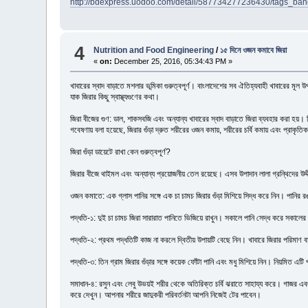
http://bdexpress.uodoo.com/detail/587734277236430/tags_ba
4
Nutrition and Food Engineering
/
১৫ দিনে ওজন কমাবে জিরা
«
on:
December 25, 2016, 05:34:43 PM »
খাবারের স্বাদ বাড়াতে মশলার ভূমিকা গুরুত্বপূর্ণ। বাংলাদেশের সব ঐতিহ্যবাহী খাবারের মূল
যাক জিরার কিছু স্বাস্থ্যগুণের কথা।
জিরা বীজের গুণ: ডাল, শাকসবজি এবং অন্যান্য খাবারের স্বাদ বাড়াতে জিরা ব্যবহার করা হয়। 
গবেষণায় বলা হয়েছে, জিরার গুঁড়া দ্রুত শরীরের ওজন কমায়, শরীরের চর্বি কমায় এবং প্রাকৃ
জিরা গুঁড়া ডায়েটে রাখা কেন গুরুত্বপূর্ণ?
জিরার বীজে থাইমল এবং অন্যান্য প্রয়োজনীয় তেল রয়েছে। এসব উপাদান লালা গ্রন্থিদের উ
ওজন কমাতে: এক গ্লাস পানির সঙ্গে এক চা চামচ জিরার গুঁড়া মিশিয়ে সিদ্ধ করে নিন। পানির
পদ্ধতি-১: দুই চা চামচ জিরা সারারাত পানিতে ভিজিয়ে রাখুন। সকালে পানি সেদ্ধ করে সকাল
পদ্ধতি-২: প্রথম পদ্ধতিটি কাজ না করলে দ্বিতীয় উপায়টি বেছে নিন। খাবারে জিরার পরিমাণ ব
পদ্ধতি-৩: তিন গ্রাম জিরার গুঁড়ার সঙ্গে কয়েক ফোঁটা পানি এবং মধু মিশিয়ে নিন। নিয়মিত 
সমাধান-৪: রসুন এবং লেবু উভয়ই শরীর থেকে অতিরিক্ত চর্বি ঝরাতে সাহায্য করে। গাজর এবং 
করে দেখুন। আপনার শরীরে জাদুকরী পরিবর্তনটা আপনি নিজেই টের পাবেন।