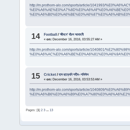
http://m.prothom-alo.com/sports/article/10419
%E0%A6%AE%E0%A7%8D%E0%A6%AF%E0%A6%BE%E0%
%E0%A6%B0%E0%A6%BE%E0%A6%87%E0%A6%AB%E0
14
Football
/
‘জীবনে’ বাঁচল আবাহনী
«
on:
December 16, 2016, 03:55:27 AM »
http://m.prothom-alo.com/sports/article/1040801
%E0%A6%AC%E0%A6%BE%E0%A6%81%E0%A6%9A%E0
15
Cricket
/
হাল ছাড়েননি শহীদ–শফিউল
«
on:
December 16, 2016, 03:53:53 AM »
http://m.prothom-alo.com/sports/article/104080
%E0%A6%B6%E0%A6%B9%E0%A7%80%E0%A6%A6%E2%
Pages: [
1
]
2
3
...
13