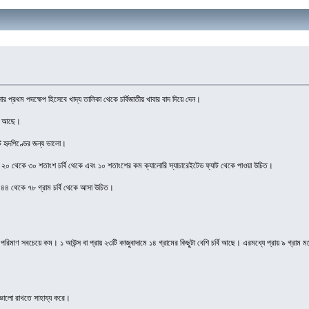
র প্রথম পদক্ষেপ হিসেবে খাদ্য তালিকা থেকে চর্বিজাতীয় খাবার বাদ দিয়ে দেন।
য়তা আছে।
াট হৃদপিণ্ডের জন্য ভালো।
ালরির ২০ থেকে ৩০ শতাংশ চর্বি থেকে এবং ১০ শতাংশের কম ক্যালোরি স্যাচারেইটেড ফ্যাট থেকে পাওয়া উচিত।
ের ৪৪ থেকে ৭৮ গ্রাম চর্বি থেকে আসা উচিত।
ির পরিমাণ সবচেয়ে কম। ১ আউন্স বা প্রায় ২৩টি কাজুবাদামে ১৪ গ্রামের কিছুটা বেশি চর্বি আছে। এরমধ্যে প্রায় ৯ গ্রাম
্ড ভালো রাখতে সাহায্য করে।