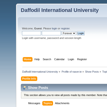
Daffodil International University
Welcome,
Guest
. Please
login
or
register
.
Login with username, password and session length
Home
Help
Search
Calendar
Login
Register
Daffodil International University
»
Profile of naser.te
»
Show Posts
»
Top
Profile Info
Show Posts
This section allows you to view all posts made by this member. Note th
Messages
Topics
Attachments