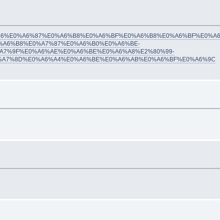
71/%E0%A6%86%E0%A6%87%E0%A6%B8%E0%A6%BF%E0%A6%B8%E0%A6%BF%E0%A
A6%B8%E0%A7%87%E0%A6%B0%E0%A6%BE-
A7%9F%E0%A6%AE%E0%A6%BE%E0%A6%A8%E2%80%99-
%A7%8D%E0%A6%A4%E0%A6%BE%E0%A6%AB%E0%A6%BF%E0%A6%9C