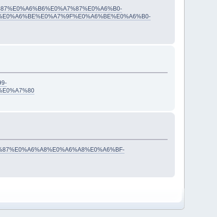
%A7%87%E0%A6%B6%E0%A7%87%E0%A6%B0-
%E0%A6%BE%E0%A7%9F%E0%A6%BE%E0%A6%B0-
9-
%E0%A7%80
0%A7%87%E0%A6%A8%E0%A6%A8%E0%A6%BF-