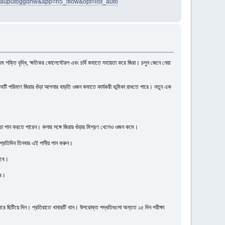
blauputoggdnw&app=h5_iflow&opt=list_auto
জম শক্তি বৃদ্ধি, ক্ষতিকর কোলেস্টেরল এবং চর্বি কমাতে সহায়তা করে জিরা। চলুন জেনে নেয়া
ক চিমটি পরিমাণ জিরার গুঁড়া আপনার বাড়তি ওজন কমাতে কার্যকরী ভূমিকা রাখতে পারে। নতুন এক
িরার চা পান করতে পারেন। কলার সঙ্গে জিরার গুঁড়ার মিশ্রণ খেলেও ওজন কমে।
 প্রতিদিন তিনবার এই পানীয় পান করুন।
করবে।
বে।
উপরে ছিটিয়ে দিন। প্রতিরাতে খাবারটি খান। উপরোক্ত পদ্ধতিগুলো অন্তত ১৫ দিন পরীক্ষা