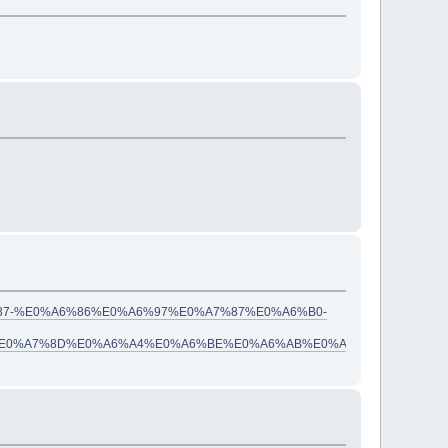
%A7%87-%E0%A6%86%E0%A6%97%E0%A7%87%E0%A6%B0-
E0%A7%8D%E0%A6%A4%E0%A6%BE%E0%A6%AB%E0%A6%BF%E0%A6%