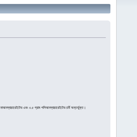
 মনোআনস্যাচারেইটেড এবং ৩.৫ গ্রাম পলিআনস্যাচারেইটেড চর্বি অন্তর্ভুক্ত।