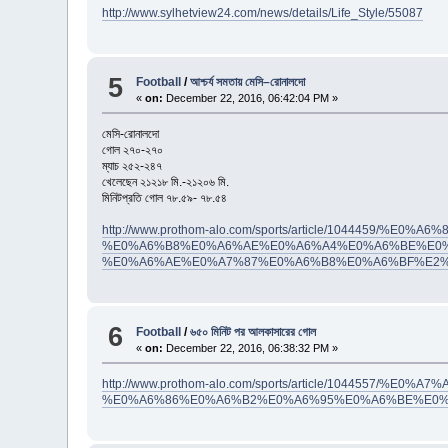
http://www.sylhetview24.com/news/details/Life_Style/55087
5
Football
/
আশ্চর্য সমতায় মেসি–রোনালদো
«
on:
December 22, 2016, 06:42:04 PM »
মেসি-রোনালদো
গোল ২৭০-২৭০
ম্যাচ ২৫২-২৪৭
খেলেছেন ২১২১৮ মি.-২১২০৬ মি.
মিনিটপ্রতি গোল ৭৮.৫৯- ৭৮.৫৪
http://www.prothom-alo.com/sports/article/10444
%E0%A6%B8%E0%A6%AE%E0%A6%A4%E0%A6%BE%E0%
%E0%A6%AE%E0%A7%87%E0%A6%B8%E0%A6%BF%E2
6
Football
/
৬৫০ মিনিট পর আলকাসারের গোল
«
on:
December 22, 2016, 06:38:32 PM »
http://www.prothom-alo.com/sports/article/1044
%E0%A6%86%E0%A6%B2%E0%A6%95%E0%A6%BE%E0%