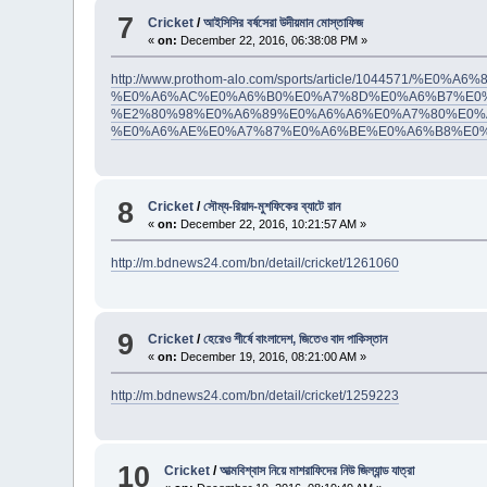
7
Cricket
/
আইসিসির বর্ষসেরা উদীয়মান মোস্তাফিজ
«
on:
December 22, 2016, 06:38:08 PM »
http://www.prothom-alo.com/sports/article/10445
%E0%A6%AC%E0%A6%B0%E0%A7%8D%E0%A6%B7%E0%
%E2%80%98%E0%A6%89%E0%A6%A6%E0%A7%80%E0%
%E0%A6%AE%E0%A7%87%E0%A6%BE%E0%A6%B8%E0
8
Cricket
/
সৌম্য-রিয়াদ-মুশফিকের ব্যাটে রান
«
on:
December 22, 2016, 10:21:57 AM »
http://m.bdnews24.com/bn/detail/cricket/1261060
9
Cricket
/
হেরেও শীর্ষে বাংলাদেশ, জিতেও বাদ পাকিস্তান
«
on:
December 19, 2016, 08:21:00 AM »
http://m.bdnews24.com/bn/detail/cricket/1259223
10
Cricket
/
আত্মবিশ্বাস নিয়ে মাশরাফিদের নিউ জিল্যান্ড যাত্রা