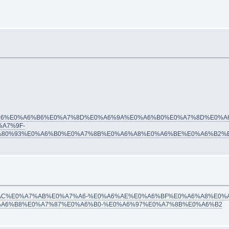
59/%E0%A6%86%E0%A6%B6%E0%A7%8D%E0%A6%9A%E0%A6%B0%E0%A7%8D%E0%A
A7%9F-
%80%93%E0%A6%B0%E0%A7%8B%E0%A6%A8%E0%A6%BE%E0%A6%B2%
557/%E0%A7%AC%E0%A7%AB%E0%A7%A6-%E0%A6%AE%E0%A6%BF%E0%A6%A8
A6%B8%E0%A7%87%E0%A6%B0-%E0%A6%97%E0%A7%8B%E0%A6%B2