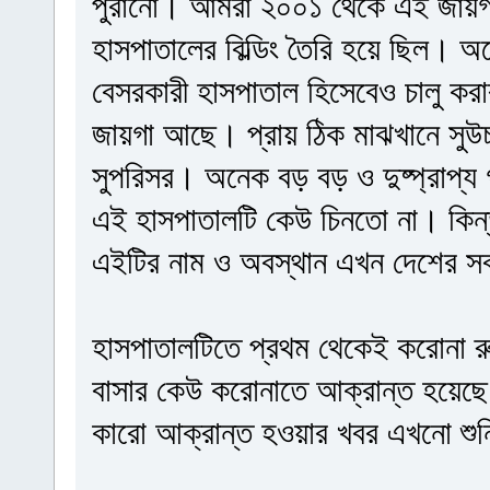
পুরানো। আমরা ২০০১ থেকে এই জায়গ
হাসপাতালের বিল্ডিং তৈরি হয়ে ছিল। 
বেসরকারী হাসপাতাল হিসেবেও চালু কর
জায়গা আছে। প্রায় ঠিক মাঝখানে সুউচ্
সুপরিসর। অনেক বড় বড় ও দুষ্প্রাপ্য
এই হাসপাতালটি কেউ চিনতো না। কিন্ত
এইটির নাম ও অবস্থান এখন দেশের স
হাসপাতালটিতে প্রথম থেকেই করোনা র
বাসার কেউ করোনাতে আক্রান্ত হয়েছ
কারো আক্রান্ত হওয়ার খবর এখনো শু