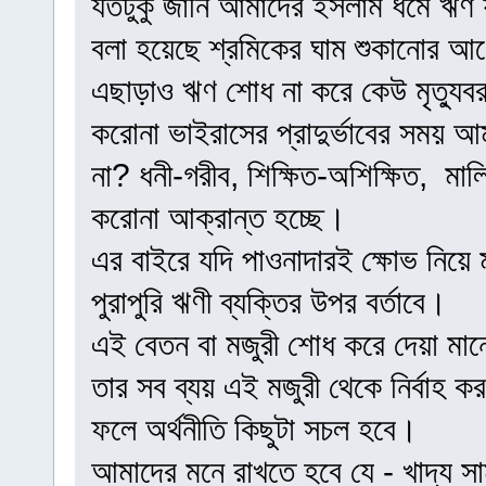
যতটুকু জানি আমাদের ইসলাম ধর্মে ঋ
বলা হয়েছে শ্রমিকের ঘাম শুকানোর আ
এছাড়াও ঋণ শোধ না করে কেউ মৃত্যুব
করোনা ভাইরাসের প্রাদুর্ভাবের সময় 
না? ধনী-গরীব, শিক্ষিত-অশিক্ষিত, মা
করোনা আক্রান্ত হচ্ছে।
এর বাইরে যদি পাওনাদারই ক্ষোভ নিয়ে
পুরাপুরি ঋণী ব্যক্তির উপর বর্তাবে।
এই বেতন বা মজুরী শোধ করে দেয়া মান
তার সব ব্যয় এই মজুরী থেকে নির্বাহ 
ফলে অর্থনীতি কিছুটা সচল হবে।
আমাদের মনে রাখতে হবে যে - খাদ্য সামগ্