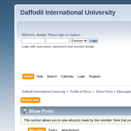
Daffodil International University
Welcome,
Guest
. Please
login
or
register
.
Login with username, password and session length
Home
Help
Search
Calendar
Login
Register
Daffodil International University
»
Profile of Reza.
»
Show Posts
»
Message
Profile Info
Show Posts
This section allows you to view all posts made by this member. Note that y
Messages
Topics
Attachments