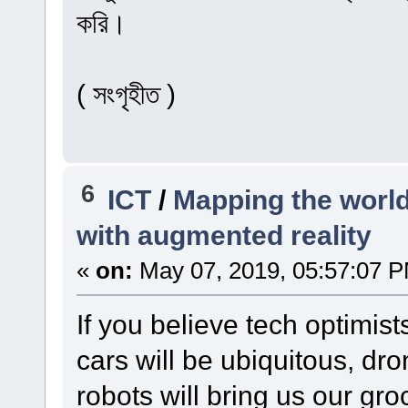
করি।
( সংগৃহীত )
6
ICT
/
Mapping the world 
with augmented reality
«
on:
May 07, 2019, 05:57:07 
If you believe tech optimist
cars will be ubiquitous, dro
robots will bring us our gr