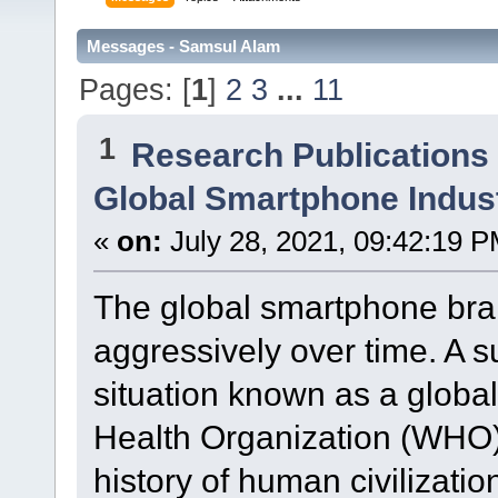
Messages - Samsul Alam
Pages: [
1
]
2
3
...
11
1
Research Publications
Global Smartphone Industr
«
on:
July 28, 2021, 09:42:19 P
The global smartphone bra
aggressively over time. A 
situation known as a globa
Health Organization (WHO) 
history of human civilizatio