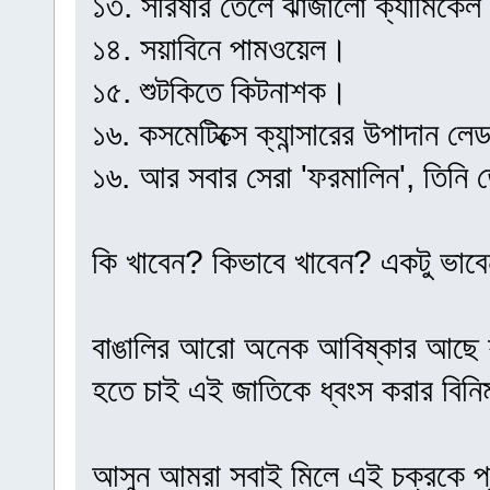
১৩. সরিষার তেলে ঝাঁজালো ক্যামিকে
১৪. সয়াবিনে পামওয়েল।
১৫. শুটকিতে কিটনাশক।
১৬. কসমেটিক্সে ক্যান্সারের উপাদান ল
১৬. আর সবার সেরা 'ফরমালিন', তিন
কি খাবেন? কিভাবে খাবেন? একটু ভাব
বাঙালির আরো অনেক আবিষ্কার আছে 
হতে চাই এই জাতিকে ধ্বংস করার বিন
আসুন আমরা সবাই মিলে এই চক্রকে প্