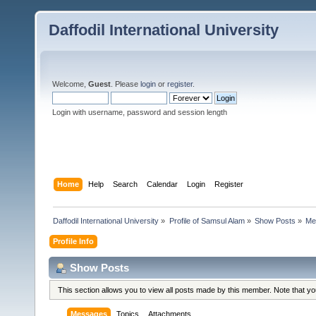
Daffodil International University
Welcome,
Guest
. Please
login
or
register
.
Login with username, password and session length
Home
Help
Search
Calendar
Login
Register
Daffodil International University
»
Profile of Samsul Alam
»
Show Posts
»
Me
Profile Info
Show Posts
This section allows you to view all posts made by this member. Note that y
Messages
Topics
Attachments