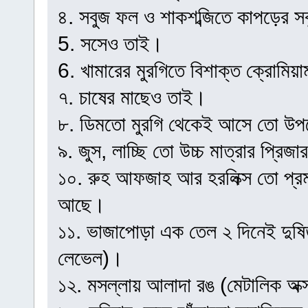
৪. সবুজ ফল ও শাকশব্জিতে কাপড়ের সব
5. সসেও তাই।
6. খামারের মুরগিতে বিশাক্ত ক্রোমি
৭. চাষের মাছেও তাই।
৮. ডিমতো মুরগি থেকেই আসে তো উপ
৯. জুস, লাচ্ছি তো উচ্চ মাত্রার প্রি
১০. রুহ আফজাহ আর হরলিক্স তো প্র
আছে।
১১. ভাজাপোড়া এক তেল ২ দিনেই দুষি
লেভেল)।
১২. মসল্লায় আলাদা রঙ (মেটালিক অক