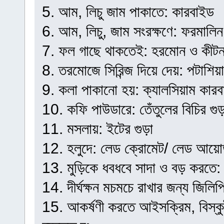
5. আম, লিচু জাম পাকাতে: কারবাইড
6. আম, লিচু, জাম সংরক্ষণে: ফরমালিন
7. ফল গাছে থাকতেই: হরমোন ও কীট
8. তরমোজে সিরিন্জ দিয়ে দেয়: পটাশিয়াম
9. কলা পাকানো হয়: ক্যালসিয়াম কার
10. কফি পাউডারে: তেঁতুলের বিচির গুড়
11. মসলায়: ইটের গুড়া
12. হলুদে: লেড ক্রোমেট/ লেড আয়
13. মুড়িকে ধবধবে সাদা ও বড় করতে:
14. দীর্ঘক্ষন মচমচে রাখার জন্য জিলিপ
15. আকর্ষণী করতে আইসক্রিম, বিস্কুট