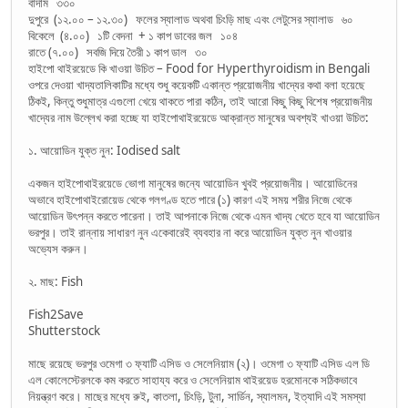
বাদাম ৩৩০
দুপুরে (১২.০০ – ১২.৩০) ফলের স্যালাড অথবা চিংড়ি মাছ এবং লেটুসের স্যালাড ৬০
বিকেলে (৪.০০) ১টি বেদনা + ১ কাপ ডাবের জল ১০৪
রাতে (৭.০০) সবজি দিয়ে তৈরী ১ কাপ ডাল ৩০
হাইপো থাইরয়েডে কি খাওয়া উচিত – Food for Hyperthyroidism in Bengali
ওপরে দেওয়া খাদ্যতালিকাটির মধ্যে শুধু কয়েকটি একান্ত প্রয়োজনীয় খাদ্যের কথা বলা হয়েছে
ঠিকই, কিন্তু শুধুমাত্র এগুলো খেয়ে থাকতে পারা কঠিন, তাই আরো কিছু কিছু বিশেষ প্রয়োজনীয়
খাদ্যের নাম উল্লেখ করা হচ্ছে যা হাইপোথাইরয়েডে আক্রান্ত মানুষের অবশ্যই খাওয়া উচিত:
১. আয়োডিন যুক্ত নুন: Iodised salt
একজন হাইপোথাইরয়েডে ভোগা মানুষের জন্যে আয়োডিন খুবই প্রয়োজনীয়। আয়োডিনের
অভাবে হাইপোথাইরোয়েড থেকে গলগণ্ড হতে পারে (১) কারণ এই সময় শরীর নিজে থেকে
আয়োডিন উৎপন্ন করতে পারেনা। তাই আপনাকে নিজে থেকে এমন খাদ্য খেতে হবে যা আয়োডিন
ভরপুর। তাই রান্নায় সাধারণ নুন একেবারেই ব্যবহার না করে আয়োডিন যুক্ত নুন খাওয়ার
অভ্যেস করুন।
২. মাছ: Fish
Fish2Save
Shutterstock
মাছে রয়েছে ভরপুর ওমেগা ৩ ফ্যাটি এসিড ও সেলেনিয়াম (২)। ওমেগা ৩ ফ্যাটি এসিড এল ডি
এল কোলেস্টেরলকে কম করতে সাহায্য করে ও সেলেনিয়াম থাইরয়েড হরমোনকে সঠিকভাবে
নিয়ন্ত্রণ করে। মাছের মধ্যে রুই, কাতলা, চিংড়ি, টুনা, সার্ডিন, স্যালমন, ইত্যাদি এই সমস্যা