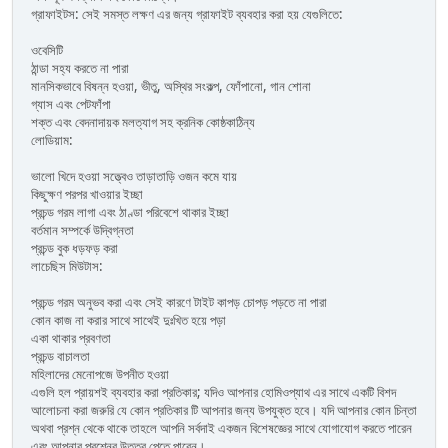
গ্রাফাইটস: সেই সমস্ত লক্ষণ এর জন্য গ্রাফাইট ব্যবহার করা হয় যেগুলিতে:
ওবেসিটি
ঠান্ডা সহ্য করতে না পারা
মানসিকভাবে বিষন্ন হওয়া, ভীতু, অস্থির সংকল্প, ফোঁপানো, গান শোনা
গ্যাস এবং পেটফাঁপা
শক্ত এবং বেদনাদায়ক মলত্যাগ সহ ক্রনিক কোষ্ঠকাঠিন্য
লোডিয়াম:
ভালো খিদে হওয়া সত্ত্বেও তাড়াতাড়ি ওজন কমে যায়
কিছুক্ষণ পরপর খাওয়ার ইচ্ছা
প্রচন্ড গরম লাগা এবং ঠাণ্ডা পরিবেশে থাকার ইচ্ছা
বর্তমান সম্পর্কে উদ্বিগ্নতা
প্রচন্ড বুক ধড়ফড় করা
লাচেছিস মিউটাস:
প্রচন্ড গরম অনুভব করা এবং সেই কারণে টাইট কাপড় চোপড় পড়তে না পারা
কোন কাজ না করার সাথে সাথেই দুঃখিত হয়ে পড়া
একা থাকার প্রবণতা
প্রচন্ড বাচালতা
মহিলাদের মেনোপজে উপনীত হওয়া
এগুলি হল প্রায়শই ব্যবহার করা প্রতিকার; যদিও আপনার হোমিওপ্যাথ এর সাথে একটি বিশদ
আলোচনা করা জরুরি যে কোন প্রতিকার টি আপনার জন্য উপযুক্ত হবে। যদি আপনার কোন চিন্তা
অথবা প্রশ্ন থেকে থাকে তাহলে আপনি সর্বদাই একজন বিশেষজ্ঞের সাথে যোগাযোগ করতে পারেন
এবং আপনার প্রশ্নের উত্তর পেতে পারেন।