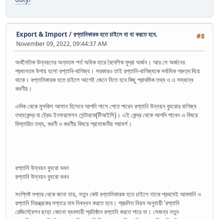
Export & Import
/
রপ্তানিকারক হতে চাইলে যা যা করতে হবে.
#8
November 09, 2022, 09:44:37 AM
অর্থনৈতিক উন্নয়নের অন্যতম শর্ত অধিক হারে বৈদেশিক মুদ্রা অর্জন। আর সে অর্জনের
প্রধানতম উপায় হলো রপ্তানি-বাণিজ্য। সরকারও তাই রপ্তানি-বাণিজ্যকে সর্বাধিক গরুত্ব দিয়ে
থাকে। রপ্তানিকারক হতে চাইলে আগেই জেনে নিতে হবে কিছু প্রাথমিক তথ্য ও এ সম্বন্ধে
করণীয়।
এদিক থেকে মুসকিল আসান হিসেবে আপনি পাশে পেতে পারেন রপ্তানি উন্নয়ন ব্যুরোর বাণিজ্য
তথ্যকেন্দ্র বা ট্রেড ইনফরমেশন সেন্টারকে(টিআইসি)। এই কেন্দ্র থেকে আপনি পাবেন এ বিষয়ে
বিস্তারিত তথ্য, করণী ও করণীয় বিষয়ে প্রযোজনীয় পরামর্শ।
রপ্তানি উন্নয়ন ব্যুরো ভবন
রপ্তানি উন্নয়ন ব্যুরো ভবন
সংশ্লিষ্ট দপ্তর থেকে জানা যায়, নতুন কেউ রপ্তানিকারক হতে চাইলে তাকে প্রথমেই আমদানি ও
রপ্তানি নিয়ন্ত্রকের দপ্তরে নাম নিবন্ধন করতে হবে। প্রচলিত নিয়ম অনুযায়ী 'রপ্তানি
রেজিস্ট্রেশন ছাড়া কোনো ব্যবসায়ী প্রতিষ্ঠান রপ্তানি করতে পারে না। সেজন্য নতুন