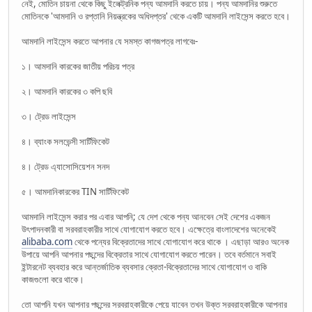
নেই, মোতিন চায়না থেকে কিছু ইলেক্ট্রনিক পন্য আমদানি করতে চায়। পন্য আমদানির শুরুতে
মোতিনকে 'আমদানি ও রপ্তানি নিয়ন্ত্রকের অধিদপ্তর' থেকে একটি আমদানি লাইসেন্স করতে হবে।
আমদানি লাইসেন্স করতে আপনার যে সমস্ত কাগজপত্র লাগবেঃ-
১। আমদানি কারকের জাতীয় পরিচয় পত্র
২। আমদানি কারকের ৩ কপি ছবি
৩। ট্রেড লাইসেন্স
৪। ব্যাংক সলভেন্সী সার্টিফিকেট
৪। ট্রেড এ্যাসোসিয়েশন সনদ
৫। আমদানিকারকের TIN সার্টিফিকেট
আমদানি লাইসেন্স করার পর এবার আপনি; যে দেশ থেকে পন্য আনবেন সেই দেশের একজন
উৎপাদনকারী বা সরবরাহকারীর সাথে যোগাযোগ করতে হবে। এক্ষেত্রে বাংলাদেশের অনেকেই
alibaba.com
থেকে পন্যের বিক্রেতাদের সাথে যোগাযোগ করে থাকে । এছাড়া আরও অনেক
উপায়ে আপনি আপনার পছন্দের বিক্রেতার সাথে যোগাযোগ করতে পারেন। তবে বর্তমানে সবাই
ইন্টারনেট ব্যবহার করে আন্তর্জাতিক ব্যবসার ক্রেতা-বিক্রেতাদের সাথে যোগাযোগ ও বাকি
কাজগুলো করে থাকে।
তো আপনি যখন আপনার পছন্দের সরবরাহকারীকে পেয়ে যাবেন তখন উক্ত সরবরাহকারীকে আপনার