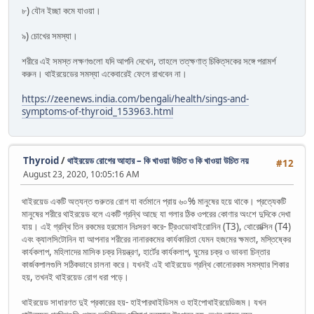
৮) যৌন ইচ্ছা কমে যাওয়া।
৯) চোখের সমস্যা।
শরীরে এই সমস্ত লক্ষণগুলো যদি আপনি দেখেন, তাহলে তত্‌ক্ষণাত্‌ চিকিত্‌সকের সঙ্গে পরামর্শ
করুন। থাইরয়েডের সমস্যা একেবারেই ফেলে রাখবেন না।
https://zeenews.india.com/bengali/health/sings-and-
symptoms-of-thyroid_153963.html
Thyroid
/
থাইরয়েড রোগের আহার – কি খাওয়া উচিত ও কি খাওয়া উচিত নয়
#12
August 23, 2020, 10:05:16 AM
থাইরয়েড একটি অত্যন্ত গুরুতর রোগ যা বর্তমানে প্রায় ৬০% মানুষের হয়ে থাকে। প্রত্যেকটি
মানুষের শরীরে থাইরয়েড বলে একটি গ্রন্থি আছে যা গলার ঠিক ওপরের কোণার অংশে দুদিকে দেখা
যায়। এই গ্রন্থি তিন রকমের হরমোন নিঃসরণ করে- ট্রিওডোথাইরোনিন (T3), থোরোক্সিন (T4)
এবং ক্যালসিটোনিন যা আপনার শরীরের নানারকমের কার্যকারিতা যেমন হজমের ক্ষমতা, মস্তিষ্কের
কার্যকলাপ, মহিলাদের মাসিক চক্র নিয়ন্ত্রণ, হার্টের কার্যকলাপ, ঘুমের চক্র ও ভাবনা চিন্তার
কার্জকপালগুলি সঠিকভাবে চালনা করে। যখনই এই থাইরয়েড গ্রন্থি কোনোরকম সমস্যার শিকার
হয়, তখনই থাইরয়েড রোগ ধরা পড়ে।
থাইরয়েড সাধারণত দুই প্রকারের হয়- হাইপারথাইডিসম ও হাইপোথাইরয়েডিজম। যখন