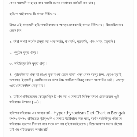
যেসব অঙ্গগুলি সাহায্য করে সেগুলি জলের সাহায্যে কার্যকরী করা যায়।
হাইপো থাইরয়েডে কি খাওয়া উচিত নয় –
নিচের এই খাদ্যগুলি হাইপোথাইরয়েডের ক্ষেত্রে একেবারেই খাওয়া উচিত নয়। বিস্তারিতভাবে
জেনে নিন:
১. কাঁচা অথবা অর্ধেক রান্না করা শাক সবজি, বাঁধাকপি, ব্রকোলি, পালং শাক, ইত্যাদি।
২. গ্লুটেন যুক্ত খাদ্য।
৩. অতিরিক্ত চিনি যুক্ত খাদ্য।
৪. প্যাকেটজাত খাদ্য বা জাঙ্ক ফুড অথবা তেলে ভাজা খাদ্য যেমন আলুর চিপ্স, ফ্রেঞ্চ ফ্রাই,
ওয়েফার, ইত্যাদি। এগুলির মধ্যে থাকে উচ্চ সোডিয়াম কিন্তু কোনো আয়োডিন নেই। এছাড়া
এতে কোলেস্টরল বেড়ে যায়।
৯. হাইপোথাইরয়েডের ক্ষেত্রে গ্রিন টি পান করা একেবারেই নিষিদ্ধ কারণ এতে রয়েছে এন্টি
থাইরয়েড উপাদান (১০)।
হাইপার থাইরয়েড এর আহার চার্ট – Hyperthyroidism Diet Chart in Bengali
কখনও কখনও থাইরয়েড গ্রন্থিগুলি একেবারে উল্টোভাবে কাজ করে, অর্থাৎ অতিরিক্ত পরিমানে
থাইরয়েড হরমোন নিঃসরণ করে যাকে বলা হয় হাইপারথাইরয়েড। নিচে আপনার জন্যে রইলো
হাইপার থাইরয়েডের আহার চার্ট: