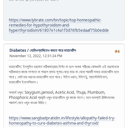
https://www.lybrate.com/bn/topic/top-homeopathic-
remedies-for-hypothyroidism-and-
hyperthyroidism/61807e1c4a1f3d76fb5edaaf75b0edde
Diabetes
/
হোমিওপ্যাথিতেও কমতে পারে ডায়াবেটিস
#4
November 12, 2022, 12:31:24 PM
ডায়াবেটিস: ইনসুলিন হরমোন সঠিকমাত্রায় নির্গত না হলে অথবা শরীরের কোষগুলি এই হরমোনকে
সঠিকভাবে কাজে লাগাতে না পারলে ব্লাড সুগার বেড়ে যায়৷ যা থেকে পরবর্তী সময়ে ডায়াবেটিস হতে
পারে। মোট চার ধরনের ডায়াবেটিস হতে পারে। টাইপ ওয়ান, টাইপ টু, গ্যাস্টোটাইনাল,
ডায়াবেটিস ইনসেপিডাস।
অব্যর্থ ওষুধ: Sixygium.jamool, Acetic Acid, Thuja, Plumbum,
Phosphoric Acid প্রভৃতি ওষুধ ডায়বেটিসে খুব কাজে লাগে। তবে অবশ্যই চিকিৎসকের
পরামর্শ মেনে ওষুধ খাওয়া উচিত।
https://www.sangbadpratidin.in/lifestyle/allopathy-failed-try-
homeopathy-to-cure-diabetes-asthma-and-thyroid/