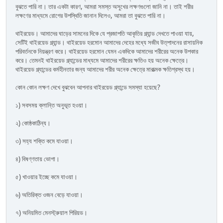
বুঝতে পারি না। তার একটা কারণ, আমরা সমস্ত অসুখের লক্ষণগুলো জানি না। তাই শরীর
লক্ষণের মাধ্যমে রোগের উপস্থিতি জানান দিলেও, আমরা তা বুঝতে পারি না।
থাইরয়েড। আমাদের ঘাড়ের সামনের দিকে যে প্রজাপতি আকৃতির গ্ল্যান্ড দেখতে পাওয়া যায়,
সেটিই থাইরয়েড গ্ল্যান্ড। থাইরয়েড হরমোন আমাদের দেহের মধ্যে সজীব উত্‌পাদনের রাসায়নিক
পরিবর্তনকে নিয়ন্ত্রণ করে। থাইরয়েড হরমোন যেমন একদিকে আমাদের শরীরের অনেক উপকার
করে। তেমনই থাইরয়েড গ্ল্যান্ডের মাধ্যমে আমাদের শরীরের ক্ষতিও হয় অনেক ক্ষেত্রে।
থাইরয়েড গ্ল্যান্ডের কর্মহীনতার জন্য আমাদের শরীর অনেক ক্ষেত্রে মারাত্মক ক্ষতিগ্রস্থ হয়।
কোন কোন লক্ষণ দেখে বুঝবেন আপনার থাইরয়েড গ্ল্যান্ডে সমস্যা হয়েছে?
১) সবসময় ক্লান্তি অনুভূত হওয়া।
২) কোষ্ঠকাঠিন্য।
৩) সহ্য শক্তি কমে যাওয়া।
৪) বিষণ্ণতায় ভোগা।
৫) খাওয়ার ইচ্ছে কমে যাওয়া।
৬) অতিরিক্ত ওজন বেড়ে যাওয়া।
৭) অনিয়মিত মেনস্ট্রুয়াল পিরিয়ড।