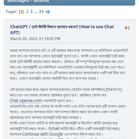
Messages - taslima
2
3
...
33
Pages
1
ChatGPT
/
চ্যাট জিপিটি কিভাবে ব্যাবহার করবেন? (How to use Chat
#1
GPT)
March 20, 2023, 01:18:02 PM
আমরা আপনাকে জানাতে চাই যে এটি ব্যবহার করার জন্য আপনাকে এর অফিসিয়াল ওয়েবসাইটে
যেতে হবে এবং আপনাকে এখানে অ্যাকাউন্ট খুলতে হবে। আপনি এখানে অ্যাকাউন্ট তৈরি করার
পরেই চ্যাট জিপিটি ব্যবহার করতে পারবেন। বর্তমানে এটি সম্পূর্ণ বিনামূল্যে ব্যবহার করা যেতে
পারে এবং অ্যাকাউন্টটি এর অফিসিয়াল ওয়েবসাইটে একেবারে বিনামূল্যে তৈরি করা যেতে পারে।
তবে, ভবিৎষতে এমন হতে পারে যে এটি ব্যবহার করার জন্য আপনাদেরকে একটি চার্জ দিতে হতে
পারে। এখানে অ্যাকাউন্ট খোলার পদ্ধতিটি নিচে ধাপে ধাপে বলা হয়েছে।
এটি ব্যবহার করার জন্য প্রথমে আপনাকেআপনার মোবাইল অথবা কম্পিউটারে ইন্টারনেট চালু
করতে হবে এবং তারপর যেকোনো ব্রাউজার খুলতে হবে। ব্রাউজার খোলার পরে
Chat.openai.com
ওয়েবসাইট খুলতে হবে।
ওয়েবসাইটের হোম পেজ খোলার পর আপনি লগইন এবং সাইন আপের মতো দুটি অপশন দেখতে
পাবেন। যার মধ্যে আপনাকে সাইন আপ অপশনে ক্লিক করতে হবে কারণ এখানে আপনি
প্রথমবারের মতো আপনার অ্যাকাউন্ট তৈরি করতে যাচ্ছেন।
আপনি এখানে ইমেল আইডি বা মাইক্রোসফ্ট অ্যাকাউন্ট বা জিমেইল আইডি ব্যবহার করে
অ্যাকাউন্ট তৈরি করতে পারেন। Gmail আইডি দিয়ে এটিতে একটি অ্যাকাউন্ট তৈরি করতে,
আপনাকে Continue with Google এর অপশনে ক্লিক করতে হবে।