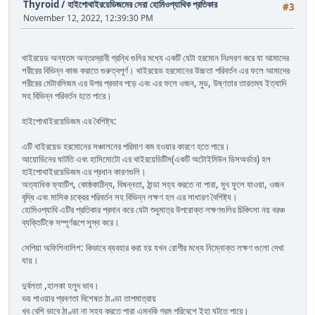
Thyroid
/
হাইপোথাইরয়েডিজমের সেরা হোমিওপ্যাথিক প্রতিকার
#3
November 12, 2022, 12:39:30 PM
থাইরয়েড অন্যতম অন্তঃস্রাবী গ্রন্থি গুলির মধ্যে একটি যেটা হরমোন নিঃসরণ করে যা আমাদের
শরীরের বিভিন্ন কাজ করাতে গুরুত্বপূর্ণ। থাইরয়েড হরমোনের উচ্চতা পরিবর্তন এর ফলে আমাদের
শরীরের মেটাবলিজম এর উপর প্রভাব পড়ে এবং এর ফলে ওজন, মুড, উষ্ণতার তারতম্য ইত্যাদি
সহ বিভিন্ন পরিবর্তন হতে পারে।
হাইপোথাইরয়েডিজম এর বৈশিষ্ট্য:
এটি থাইরয়েড হরমোনের সঞ্চালনের পরিমাণ কম হওয়ার কারণে হতে পারে।
আয়োডিনের ঘাটতি এবং হাসিমোটো এর থাইরয়েডিটিস(একটি অটোইমিউন ডিসঅর্ডার) হল
হাইপোথাইরয়েডিজম এর প্রধান কারণগুলি।
অত্যাধিক ফ্যাটিগ, কোষ্ঠকাঠিন্য, বিষন্নতা, ঠান্ডা সহ্য করতে না পারা, মুখ ফুলে যাওয়া, ওজন
বৃদ্ধি এবং মাসিক চক্রের পরিবর্তন সহ বিভিন্ন লক্ষণ হল এর সাধারণ বৈশিষ্ট্য।
হোমিওপ্যাথি এটির প্রতিকার প্রদান করে যেটা শুধুমাত্র উপরোক্ত লক্ষণগুলির চিকিৎসা নয় বরঞ্চ
ব্যক্তিটিকে সম্পূর্ণরূপে সুস্থ করে।
সেপিয়া অফিশিনালিশ: কিভাবে ব্যবহার করা হয় যখন রোগীর মধ্যে নিম্নোক্ত লক্ষণ গুলো দেখা
যায়।
দুর্বলতা ,হালকা হলুদ ভাব।
ভয় পাওয়ার প্রবণতা বিশেষত ঠাণ্ডা তাপমাত্রায়
খুব বেশি ভাবে ঠাণ্ডা না সহ্য করতে পারা এমনকি গরম পরিবেশে ইহা ঘটতে পারে।