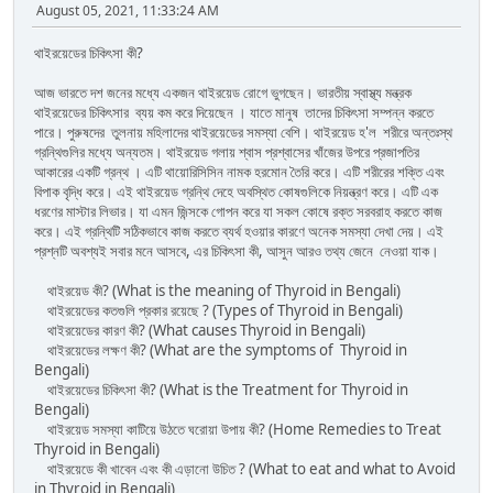
August 05, 2021, 11:33:24 AM
থাইরয়েডের চিকিৎসা কী?
আজ ভারতে দশ জনের মধ্যে একজন থাইরয়েড রোগে ভুগছেন। ভারতীয় স্বাস্থ্য মন্ত্রক
থাইরয়েডের চিকিৎসার ব্যয় কম করে দিয়েছেন । যাতে মানুষ তাদের চিকিৎসা সম্পন্ন করতে
পারে। পুরুষদের তুলনায় মহিলাদের থাইরয়েডের সমস্যা বেশি। থাইরয়েড হ'ল শরীরে অন্তঃস্থ
গ্রন্থিগুলির মধ্যে অন্যতম। থাইরয়েড গলায় শ্বাস প্রশ্বাসের খাঁজের উপরে প্রজাপতির
আকারের একটি গ্রন্থ । এটি থায়োরিসিসিন নামক হরমোন তৈরি করে। এটি শরীরের শক্তি এবং
বিপাক বৃদ্ধি করে। এই থাইরয়েড গ্রন্থি দেহে অবস্থিত কোষগুলিকে নিয়ন্ত্রণ করে। এটি এক
ধরণের মাস্টার লিভার। যা এমন জিন্সকে গোপন করে যা সকল কোষে রক্ত ​​সরবরাহ করতে কাজ
করে। এই গ্রন্থিটি সঠিকভাবে কাজ করতে ব্যর্থ হওয়ার কারণে অনেক সমস্যা দেখা দেয়। এই
প্রশ্নটি অবশ্যই সবার মনে আসবে, এর চিকিৎসা কী, আসুন আরও তথ্য জেনে নেওয়া যাক।
থাইরয়েড কী? (What is the meaning of Thyroid in Bengali)
থাইরয়েডের কতগুলি প্রকার রয়েছে ? (Types of Thyroid in Bengali)
থাইরয়েডের কারণ কী? (What causes Thyroid in Bengali)
থাইরয়েডের লক্ষণ কী? (What are the symptoms of Thyroid in
Bengali)
থাইরয়েডের চিকিৎসা কী? (What is the Treatment for Thyroid in
Bengali)
থাইরয়েড সমস্যা কাটিয়ে উঠতে ঘরোয়া উপায় কী? (Home Remedies to Treat
Thyroid in Bengali)
থাইরয়েডে কী খাবেন এবং কী এড়ানো উচিত ? (What to eat and what to Avoid
in Thyroid in Bengali)