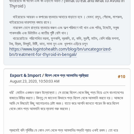
থাইরয়েডে কী খাবেন এবং কী এড়ানো উচিত ? (What to eat and what to Avoid in
Thyroid )
থাইরয়েডে আয়রন ও কপারের ব্যবহার আহারে বাড়াতে হবে । যেমন: রসুন, পেঁয়াজ, মাশরুম,
থাইরয়েডের ভারসাম্য বজায় রাখে।
নারকেল তেলে রান্নায় ব্যবহার করুন এবং অল্প পরিমাণে দই খান এবং পনির, টমেটো, সবুজ
শাকসবজি এবং ভিটামিন এ জাতীয় পুষ্টি বেশি খান।
থায়েরোইডে পরিশোধিত ময়দা, ফুলকপি, ব্রকলি, চা, কফি, মুরগী, মাটন, বেশি মরিচ মশলা,
টক, ক্রিম, বিস্কুট, মিষ্টি, ভাত, সাদা নুন এবং ধূমপান এড়িয়ে চলুন
https://www.logintohealth.com/blog/bn/uncategorized-
bn/treatment-for-thyroid-in-bengali/
Export & Import
/
বিদেশ থেকে পন্য আমদানির প্রক্রিয়া
#10
August 23, 2020, 10:50:03 AM
ধরি' মোতিন একজন তরুন উদ্যোক্তা। সে চাচ্ছে বিদেশ থেকে কিছু পন্য নিয়ে এসে বাংলাদেশের
বাজারে বিক্রি করতে। কিন্তু সে জানেনা কিভাবে পন্য বিদেশ থেকে আমদানি করতে হয়। আজকে
আমি সে বিষয়েই কিছু আলোচনার চেষ্টা করব। যাতে করে আপনি জানতে পারেন কি করে বিদেশ
থেকে কোন পন্য আমদানি করে ব্যবসা শুরু করবেন।
প্রথমেই বলি পৃথিবীর যে কোন দেশ থেকে পন্য আমদানির পদ্ধতি প্রায় একই রকম। তো ধরে