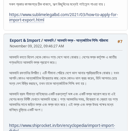
সকল প্রকার কাগজপত্র ঠিক থাকলে, অল্প কিছুদিনের মধ্যেই লাইসেন্স পাওয়া যায়।
https://www.sublimelegalbd.com/2021/03/how-to-apply-for-
import-export.html
Export & Import
/
আমদানি / আমদানি শুল্ক - আন্তর্জাতিক শিপিং পরিভাষা
#7
November 09, 2022, 09:46:27 AM
আমদানি বলতে বিদেশ থেকে কোনও পণ্য দেশে আনা বোঝায়। দেশের শুল্ক কর্তৃপক্ষ এ জাতীয়
পণ্যগুলিতে আমদানি শুল্ক প্রয়োগ করে।
আমদানি রফতানির বিপরীত। এটি সীমানা পেরিয়ে দেশে ভাল আনার প্রক্রিয়াটিকে বোঝায়। যখন
আপনি কোনও আন্তর্জাতিক বিক্রেতার কাছ থেকে কোনও ভাল ক্রয় করেন, যিনি আপনার চেয়ে
অন্য দেশ বিক্রি করছেন, তখন তাকে আন্তর্জাতিক শিপিং বলা হয়।
আমদানি ক্রস সীমান্ত বাণিজ্যের একটি গুরুত্বপূর্ণ অঙ্গ এবং একটি শুল্ক আরোপ করে যা এই
দেশের জন্য নির্দিষ্ট যেখানে আমদানি হচ্ছে। পণ্য আমদানির সময়, বিক্রেতা বা ক্রেতা হয় পণ্য
আমদানির সাথে জড়িত শুল্ক এবং শুল্ক বহন করে। এই শুল্ক এবং শুল্ক উভয় পক্ষের মধ্যে
বাণিজ্য চুক্তির একটি অংশ।
https://www.shiprocket.in/bn/encyclopedia/import-import-
duty/