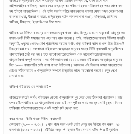
থাইরয়েড গ্রন্থিগুলি থেকে অতিরিক্ত পরিমাণ হরমোন উৎপন্ন হয়, তখন তাকে বলে
হাইপারথাইরোয়েডিজম; আবার যখন অত্যন্ত কম পরিমাণে হরমোন নিঃসরণ হয় তখন তাকে বলা
হয় হাইপো থাইরয়ডিজম। এই দুটির ফলেই শরীরে নানারকমের সমস্যা যেমন ওজন বেড়ে যাওয়া
বা কমে যাওয়া, উচ্চতা না বাড়া, মস্তিষ্কের সঠিক কার্যকলাপ না হওয়া, অস্থিরতা, মাসিকের
অনিয়ম, বিষন্নতা, ইত্যাদি দেখা দিতে পারে।
থাইরয়েডের চিকিৎসার জন্যে নানারকমের ওষুধ পাওয়া যায়, কিন্তু যেকোনো ওষুধেরই আয়ু খুব কম
কারণ একটি নির্দিষ্ট সময়ের পরে ওষুধ আর কাজ করেনা। তাই, থাইরয়েডের আসল চিকিৎসা পদ্ধতি
অনুযায়ী, ওষুধের থেকেও বেশি প্রতিদিনের আহার অর্থাৎ খাদ্য তালিকা সঠিক রাখলে ধীরে ধীরে এটি
নিয়ন্ত্রণ করা যায়। যেকোনো থাইরয়েডে আক্রান্ত মানুষের জন্যে নির্দিষ্ট ক্যালোরি অনুযায়ী তার
খাদ্যতালিকা তৈরী করা হয়। তবে হাইপারথাইরোয়েডিজম এবং হাপোথাইরোয়েডিজমের
খাদ্যতালিকা সম্পূর্ণ আলাদা। আপেক্ষিকভাবে বলা হয় যে একজন থাইরয়েডে আক্রান্ত মানুষের
দিনে ১০০০ ক্যালোরির বেশি খাদ্য খাওয়া উচিত নয়। আজকের এই নিবন্ধে আমরা থাইরয়েডের
রোগের সঠিক আহার ও খাদ্যতালিকা সম্পর্কে বিস্তারিত ভাবে আলোচনা করবো। চলুন দেখে
নেওয়া যাক:
হাইপো থাইরয়েড এর আহার চার্ট –
থাইরয়েড ডায়েট অর্থাৎ থাইরয়েড রোগের খাদ্যতালিকা খুব বেছে বেছে ঠিক করা প্রয়োজন। তার
ওপর হাইপোথাইরয়েডের খাদ্যতালিকা হওয়া চাই বেশ পুষ্টিকর অথচ কম ক্যালোরি যুক্ত। নিচের
তালিকায় হাইপোথাইরয়েডের একটি ডায়েট চার্ট দেওয়া হল:
কখন খাবেন কি কি খাওয়া উচিত ক্যালোরি
ভোরবেলা (৭.০০ – ৭.৩০) ১ কাপ গরম জলে একটি গোটা লেবুর রস মিশিয়ে পান করুন ২৫
জলখাবার (৮.১৫ – ৮.৪৫) ১টি ডিম সেদ্ধ + ফ্লাক্স বীজ মেশানো ওটস + ৩ টি ব্রাজিল