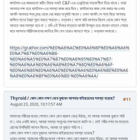
কাস্টমস-এর কাজগুলো কঠিন বিধায় সবাই C&F-এর এজেন্টদের সহযোগীতা নিয়ে থাকে। তারা
আপনার পক্ষ হয়ে কাস্টমস–এর সমস্ত কাজ করে দিবে। কাস্টমসের কাজ শেষ করার পর এবার
আপনি আপনার পন্য বন্দর থেকে বের করার অনুমতি পাবেন। তখন আপনি সে পন্য দিয়ে আপনার
কাক্ষিত মনের ইচ্ছা পূরন করতে পারবেন। ধন্যবাদ। আশা করি আপনার বিদেশ থেকে কোন পন্য
আনতে আর সমস্যা হবে না । যদি এই লিখার মাধ্যমে আপনি উপকৃত হয়ে থাকেন তাহলে শেয়ার
করে আপনার পরিচিতজনদের জানিয়ে দিন যেন তারাও জানতে পারে । ধন্যবাদ আবারো।
https://grathor.com/%E0%A6%AC%E0%A6%BF%E0%A6%A6%
E0%A7%87%E0%A6%B6-
%E0%A6%A5%E0%A7%87%E0%A6%95%E0%A7%87-
%E0%A6%AA%E0%A6%A8%E0%A7%8D%E0%A6%AF-
%E0%A6%86%E0%A6%AE%E0%A6%A6%E0%A6%BE%E0%A6
%A8%E0%A6%BF%E0%A6%B0-%E0%A6%AA/
Thyroid
/
কোন কোন লক্ষণ দেখে বুঝবেন আপনার থাইরয়েডের সমস্যা হয়েছে?
#11
August 23, 2020, 10:17:57 AM
আমাদের শরীরের মধ্যে গোপনে কোন রোগ ক্রমশ বেড়ে উঠছে, তা আমরা সবসময় বুঝতে পারি
না। তার একটা কারণ, আমরা সমস্ত অসুখের লক্ষণগুলো জানি না। তাই শরীর লক্ষণের মাধ্যমে
রোগের উপস্থিতি জানান দিলেও, আমরা তা বুঝতে পারি না।
কোন কোন লক্ষণ দেখে বুঝবেন আপনার থাইরয়েডের সমস্যা হয়েছে?
ওয়েব ডেস্ক: আমাদের শরীরের মধ্যে গোপনে কোন রোগ ক্রমশ বেড়ে উঠছে, তা আমরা সবসময়