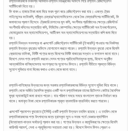
রপ্তানিকারককে নিকটস্থ আমদানি-রপ্তানি নিয়ন্ত্রকের অফিসে গিয়ে রপ্তানি রেজিস্ট্রেশন
সার্টিফিকেট নিতে হয়।
ফি বাবদ ৩ হাজার টাকা জমা দিয়ে ফরম পূরণ করে রেজিস্ট্রেশন করা যায়। এজন্য ট্রেড
লাইসেন্সের ফটোকপি, স্বীকৃত চেম্বার/অ্যাসোসিয়েশন থেকে বৈধ মেম্বারশিপের সার্টিফিকেট, ফি
জমাদানের প্রমাণ হিসেবে ট্রেজারি চালানের মূল কপি, অংশীদার প্রতিষ্ঠানের ক্ষেত্রে রেজিস্টার্ড
অংশীদারি দলিলের সত্যায়িত কপি, লিমিটেড কোম্পানির ক্ষেত্রে সার্টিফিকেট অব ইনকর্পোরেশন,
মেমোরেন্ডাম অব অ্যাসোসিয়েশন, আর্টিকেল অব অ্যাসোসিয়েশনের সত্যায়িত কপি জমা দিতে
হয়।
রপ্তানি নিবন্ধন সনদপত্র বা এক্সপোর্ট রেজিস্ট্রেশন সার্টিফিকেট (ইআরসি) পাওয়ার পর নিকটস্থ
রপ্তানি উন্নয়ন ব্যুরোর অফিসে যোগাযোগ করতে পারেন। রপ্তানি উন্নয়ন ব্যুরো থেকে বিদেশি
ক্রেতাদের তালিকা, নির্দিষ্ট পণ্যের জন্য বিদেশের নির্দিষ্ট বাজারের সন্ধান ও ফলাফল জানা যাবে।
বিদেশে যেসব পণ্য রপ্তানি করবেন সেসব পণ্যের প্রতিযোগিতামূলক মূল্য, বিদেশে অনুষ্ঠিত
আন্তর্জাতিক বাণিজ্যমেলায় অংশগ্রহণের সুযোগও মিলবে। রপ্তানি নীতিতে প্রদত্ত বিভিন্ন
সুযোগ সুবিধার নানা দিকের কথাও এখান থেকে জানা যাবে।
রপ্তানি-বাণিজ্যের উন্নয়নের জন্য সরকার রপ্তানিকারকদের বিভিন্ন সুযোগ সুবিধা দিয়ে থাকে।
রপ্তানি থেকে অর্জিত বৈদেশিক মুদ্রার একটি অংশ রপ্তানিকারক তাদের রিটেনশন কোটায় বৈদেশিক
মুদ্রা অ্যাকাউন্টে জমা রাখতে পারেন। যার পরিমাণ সময়ে সময়ে বাংলাদেশ ব্যাংক নির্ধারণ করে
থাকে। জমাকৃত টাকা থেকে রপ্তানিকারক প্রকৃত ব্যবসায়িক ব্যয়নির্বাহ করতে পারবেন।
এক্সপোর্ট প্রমোশন ব্যুরোতে (ইপিবি) একটি রপ্তানি উন্নয়ন তহবিল রয়েছে। এ তহবিল থেকে
রপ্তানিকারকদের পণ্য উৎপাদনের জন্য হ্রাসকৃত সুদে ও সহজ শর্তে ভেঞ্চার-ক্যাপিটাল
(উদ্যোক্তা-বান্ধব অর্থায়ন) প্রদান করা হয়। পণ্যের উন্নয়ন ও বহুমুখিকরণের ক্ষেত্রে বিদেশি
কারিগরি পরামর্শ, সেবা ও প্রযুক্তিগত সহায়তা দেয়া হয়। বিদেশে বিপণন মিশন প্রেরণ ও