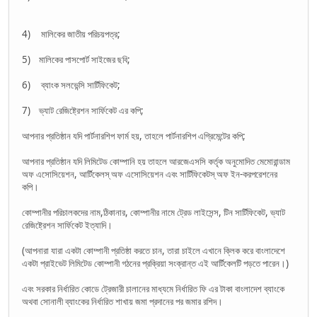
4) মালিকের জাতীয় পরিচয়পত্র;
5) মালিকের পাসপোর্ট সাইজের ছবি;
6) ব্যাংক সলভেন্সি সার্টিফিকেট;
7) ভ্যাট রেজিষ্ট্রেশন সার্ফিকেট এর কপি;
আপনার প্রতিষ্ঠান যদি পার্টনারশিপ ফার্ম হয়, তাহলে পার্টনারশিপ এগ্রিমেন্টের কপি;
আপনার প্রতিষ্ঠান যদি লিমিটেড কোম্পানি হয় তাহলে আরজেএসসি কর্তৃক অনুমোদিত মেমোরান্ডাম
অফ এসোসিয়েশন, আর্টিকেলস্‌ অফ এসোসিয়েশন এবং সার্টিফিকেটস্‌ অফ ইন-করপরেশনের
কপি।
কোম্পানীর পরিচালকদের নাম,ঠিকানার, কোম্পানীর নামে ট্রেড লাইসেন্স, টিন সার্টিফিকেট, ভ্যাট
রেজিষ্ট্রেশন সার্ফিকেট ইত্যাদি।
(আপনারা যারা একটা কোম্পানী প্রতিষ্ঠা করতে চান, তারা চাইলে এখানে ক্লিক করে বাংলাদেশে
একটা প্রাইভেট লিমিটেড কোম্পানী গঠনের প্রক্রিয়া সংক্রান্ত এই আর্টিকেলটি পড়তে পারেন।)
এবং সরকার নির্ধারিত কোডে ট্রেজারী চালানের মাধ্যমে নির্ধারিত ফি এর টাকা বাংলাদেশ ব্যাংকে
অথবা সোনালী ব্যাংকের নির্ধারিত শাখায় জমা প্রদানের পর জমার রশিদ।