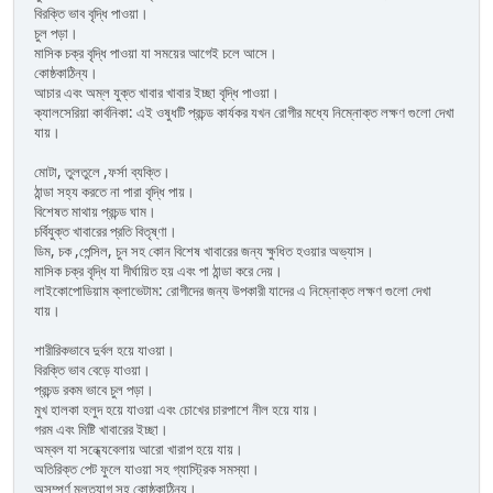
বিরক্তি ভাব বৃদ্ধি পাওয়া।
চুল পড়া।
মাসিক চক্র বৃদ্ধি পাওয়া যা সময়ের আগেই চলে আসে।
কোষ্ঠকাঠিন্য।
আচার এবং অম্ল যুক্ত খাবার খাবার ইচ্ছা বৃদ্ধি পাওয়া।
ক্যালসেরিয়া কার্বনিকা: এই ওষুধটি প্রচন্ড কার্যকর যখন রোগীর মধ্যে নিম্নোক্ত লক্ষণ গুলো দেখা
যায়।
মোটা, তুলতুলে ,ফর্সা ব্যক্তি।
ঠান্ডা সহ্য করতে না পারা বৃদ্ধি পায়।
বিশেষত মাথায় প্রচন্ড ঘাম।
চর্বিযুক্ত খাবারের প্রতি বিতৃষ্ণা।
ডিম, চক ,পেন্সিল, চুন সহ কোন বিশেষ খাবারের জন্য ক্ষুধিত হওয়ার অভ্যাস।
মাসিক চক্র বৃদ্ধি যা দীর্ঘায়িত হয় এবং পা ঠান্ডা করে দেয়।
লাইকোপোডিয়াম ক্লাভেটাম: রোগীদের জন্য উপকারী যাদের এ নিম্নোক্ত লক্ষণ গুলো দেখা
যায়।
শারীরিকভাবে দুর্বল হয়ে যাওয়া।
বিরক্তি ভাব বেড়ে যাওয়া।
প্রচন্ড রকম ভাবে চুল পড়া।
মুখ হালকা হলুদ হয়ে যাওয়া এবং চোখের চারপাশে নীল হয়ে যায়।
গরম এবং মিষ্টি খাবারের ইচ্ছা।
অম্বল যা সন্ধ্যেবেলায় আরো খারাপ হয়ে যায়।
অতিরিক্ত পেট ফুলে যাওয়া সহ গ্যাস্ট্রিক সমস্যা।
অসম্পূর্ণ মলত্যাগ সহ কোষ্ঠকাঠিন্য।