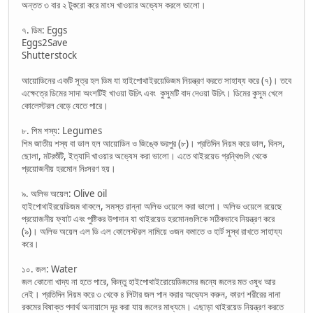
অন্তত ৩ বার ২ টুকরো করে মাংস খাওয়ার অভ্যেস করলে ভালো।
৭. ডিম: Eggs
Eggs2Save
Shutterstock
আয়োডিনের একটি সূত্র হল ডিম যা হাইপোথাইরয়েডিজম নিয়ন্ত্রণ করতে সাহায্য করে (৭)। তবে
এক্ষেত্রে ডিমের সাদা অংশটিই খাওয়া উচিৎ এবং কুসুমটি বাদ দেওয়া উচিৎ। ডিমের কুসুম খেলে
কোলেস্টরল বেড়ে যেতে পারে।
৮. শিম শস্য: Legumes
শিম জাতীয় শস্য বা ডাল হল আয়োডিন ও জিঙ্কে ভরপুর (৮)। প্রতিদিন নিয়ম করে ডাল, বিনস,
ছোলা, মটরশুঁটি, ইত্যাদি খাওয়ার অভ্যেস করা ভালো। এতে থাইরয়েড গ্রন্থিগুলি থেকে
প্রয়োজনীয় হরমোন নিঃসরণ হয়।
৯. অলিভ অয়েল: Olive oil
হাইপোথাইরয়েডিজম থাকলে, সমস্ত রান্না অলিভ ওয়েলে করা ভালো। অলিভ ওয়েলে রয়েছে
প্রয়োজনীয় ফ্যাট এবং পুষ্টিকর উপাদান যা থাইরয়েড হরমোনগুলিকে সঠিকভাবে নিয়ন্ত্রণ করে
(৯)। অলিভ অয়েল এল ডি এল কোলেস্টরল নামিয়ে ওজন কমাতে ও হার্ট সুস্থ রাখতে সাহায্য
করে।
১০. জল: Water
জল কোনো খাদ্য না হতে পারে, কিন্তু হাইপোথাইরোয়েডিজমের জন্যে জলের মত ওষুধ আর
নেই। প্রতিদিন নিয়ম করে ৩ থেকে ৪ লিটার জল পান করার অভ্যেস করুন, কারণ শরীরের নানা
রকমের বিষাক্ত পদার্থ অনায়াসে দূর করা যায় জলের মাধ্যমে। এছাড়া থাইরয়েড নিয়ন্ত্রণ করতে