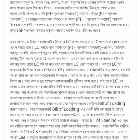
প্রয়োজন অসুসারে পন্যের ধরন, কালার, সংখ্যা ইত্যাদি বিষয় গুলোর তালিকা পাঠাবেন একই
সাথে পন্যের মূল্য ঠিক করে নিবেন। সরবরাহকারীর সাথে সবকিছু ঠিক হয়ে গেলে এবার
সরবরাহকারী আপনাকে একটি (PI-'প্রফরমা ইনভয়েস') পাঠাবে। উক্ত (PI -'প্রফরমা
ইনভয়েস')-এ পন্যের সমস্ত তথ্য থাকবে এবং উক্ত (PI – 'প্রফরমা ইনভয়েস') অবশ্যই
বিক্রেতা বা প্রতিষ্টানের পেডে হতে হবে ও তাতে প্রতিষ্ঠানের বা বিক্রেতার শীল সহ সাক্ষর থাকবে।
উক্ত (pi- 'প্রফরমা ইনভয়েস') আপনাকে ই-মেইল করে পাঠালেও হবে।
এবার আপনাকে উক্ত সরবরাহকারীর উদ্দেশ্যে LC ওপেন করতে হবে LC আপনাকে ব্যাংক থেকে
ওপেন করতে হবে। LC করতে হলে আপনাকে (PI -'প্রফরমা ইনভয়েস')-এর কপি, আমদানি
লাইসেন্সর কপি, ট্রেড লাইসেন্সের কপি, পন্যের মূল্য ইত্যাদি নিয়ে একটি ব্যাংক-এ যেতে হবে।
সবকিছু ঠিক দেখলে ব্যাংক LC ওপেন করে দিবে। এখানে বলে রাখা ভাল যে সরবরাহকারী যদি
আপনার কাছ থেকে LC দাবি না করে তবে আপনাকে LC দেয়া লাগবে না। আসলে LC হল
সরবরাহকারীর টাকা পাওয়ার নিশ্চিয়তার কপি। অর্থাৎ মনে করুন সরবরাহকারীর পন্য হাতে পেয়ে যদি
আপনি টাকা না দেন তবে সরবরাহকারী কি করবে। আবার আপনিও পন্য পেয়ে টাকা সরবরাহকারীকে
দিলেন না। তাই ব্যাংক দুই পক্ষের মধ্যস্থতাকারির ভূমিকায় কাজ করে। যাই হোক LC-এর
কাগজ এবার আপনাকে সরবরাহকারীর নিকট পাঠাতে হবে। সরবরাহকারী LC-র কাগজ পাওয়ার পরে
আপনার পন্য উৎপাদন এবং সরবরাহের ব্যবস্থা করবে। এবার সরবরাহকারী আপনার চাহিদা মত
পন্যগুলো জাহাজে বা বিমানে লোড করবে। সাধারনত সবাই জাহাজে করেই পন্য আনে।
জাহাজেবা বিমানে পন্য লোড করার পরে জাহাজ কর্তৃপক্ষ সরবরাহকারীকে Bill of Loading
প্রদান করবে। এবার সরবরাহকারী Bill of Loading -এর একটি কপি আপনাকে ই-মেইল
করবে বা যে কোন মাধ্যমে মাধ্যমে আপনার কাছে পাঠাবে। এতে করে আপনি নিশ্চিত হলেন যে
আপনার পন্য জাহাজে বা বিমানে সত্যিই উঠানো হয়েছে। উক্ত Bill of Loading -এ পন্য
কত তারিখে বাংলাদেশে আসতে পারে তার একটি আনুমানিক তারিখ থাকবে। এবার নির্ধারিত তারিখে
আপনি পোর্টে গিয়ে C&F এজেন্টের সহযোগিতায় আপনার পন্য খালাস করিয়ে আনবেন। এখানে
আপনি C&F এজেন্টের সহযোগিতা না নিতে চাইলে আপনি একাও কাজগুলো করতে পারেন। তবে