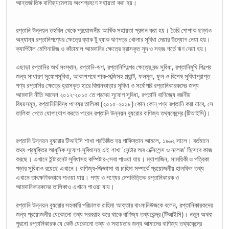
আন্তর্জাতিক বাণিজ্যমেলায় অংশগ্রহণে সহায়তা করা হয়।
রপ্তানি উন্নয়ন তহবিল থেকে প্রয়োজনীয় আর্থিক সহায়তা প্রদান করা হয়। তৈরি পোশাক ছাড়াও
অন্যান্য রপ্তানিপণ্যের ক্ষেত্রে ব্যাক টু ব্যাক ঋণপত্র খোলার সুবিধা দেয়ার উদ্যোগ নেয়া হয়।
ক্যাপিটাল মেশিনারিজ ও কাঁচামাল আমদানির ক্ষেত্রে হ্রাসকৃত সুদ ও সহজ শর্তে ঋণ দেয়া হয়।
এছাড়া রপ্তানির অর্থ সংস্থান, রপ্তানি-ঋণ, রপ্তানিশিল্পের ক্ষেত্রে বন্ড সুবিধা, রপ্তানিমুখি শিল্পের
জন্য সাধারণ সুযোগসুবিধা, আকাশপথে শাক-সব্জিসহ প্ল্যান্ট, ফলমূল, ফুল ও বিশেষ সুবিধাপ্রাপ্ত
পণ্য রপ্তানির ক্ষেত্রে হ্রাসকৃত হারে বিমানভাড়ার সুবিধা ও সর্বোপরি রপ্তানিকারকদের জন্য
আমদানি নীতি আদেশ ২০১২-২০১৫ তে প্রদেয় সুযোগ সুবিধা, রপ্তানি বাণিজ্যে বর্জনীয়
বিষয়সমূহ, রপ্তানিনিষিদ্ধ পণ্যের তালিকা (২০১৫-২০১৮) কোন কোন্ পণ্য রপ্তানি করা যাবে, সে
তালিকা পেতে যোগাযোগ করতে পারেন রপ্তানি উন্নয়ন ব্যুরোর বাণিজ্য তথ্যকেন্দ্রে (টিআইসি)।
রপ্তানি উন্নয়ন ব্যুরোর টিআইসি শাখা প্রতিষ্ঠিত হয় পাকিস্তান আমলে, ১৯৬২ সালে। বর্তমানে
তথ্য-প্রযুক্তির আধুনিক সুযোগ-সুবিধাসহ এই শাখা 'সেন্টার অব এক্সিলেন্স ও নলেজ' হিসেবে কাজ
করছে। এখানে ইন্টারনেট সুবিধাসহ কম্পিটার-সেবা পাওয়া যায়। ম্যাগাজিন, সাময়িকী ও পত্রিকা
পড়ার সুবিধাও রয়েছে এখানে। বাণিজ্য-জিজ্ঞাসা বা চাহিদা সম্পর্কে প্রয়োজনীয় হালফিল তথ্য
এখানে তাৎক্ষণিকভাবে পাওয়া যায়। পণ্য ও পণ্যের দেশভিত্তিক রপ্তানিকারক ও
আমদানিকারকদের তালিকাও এখানে পাওয়া যায়।
রপ্তানি উন্নয়ন ব্যুরোর সহকারি পরিচালক রাহিমা আক্তার বাংলানিউজকে বলেন, রপ্তানিকারকদের
জন্য প্রয়োজনীয় যেকোনো তথ্য সরবরাহ করে থাকে বাণিজ্য তথ্যকেন্দ্র (টিআইসি)। নতুন অথবা
পুরনো রপ্তানিকারক যে কেউ যেকোনো তথ্য ও সহায়তার জন্য আমাদের বাণিজ্য তথ্যকেন্দ্রে