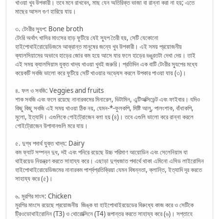
খাওয়া খুব উপকারী। তবে মনে রাখবেন, মাছ যেন অতিরিক্ত ভাজা বা রান্না করা না হয়; এতে
মাছের আসল গুণ হারিয়ে যায়।
৩. টেংরীর স্যুপ: Bone broth
টেংরি অর্থাৎ খাসির মাংসের হাড় ফুটিয়ে যেই স্যুপ তৈরী হয়, সেটি যেকোনো
হাইপোথাইরোয়েডিজমে আক্রান্ত মানুষের জন্যে খুব উপকারী। এই সময় প্রয়োজনীয়
ক্যালসিয়ামের অভাবে হাড়ের জোর কম হয়ে আসে যার ফলে হাড়ের ভঙুরতটা দেখা দেয়। তাই
এই সময় ক্যালসিয়াম যুক্ত খাদ্য খাওয়া খুবই জরুরি। প্রতিদিন এক বাটি টেংরীর স্যুপের মধ্যে
কয়েকটি সবজি ভালো করে ফুটিয়ে সেটি খাওয়ার অভ্যেস করলে উপকার পাওয়া যায় (৩)।
৪. ফল ও সবজি: Veggies and fruits
শাক সবজি এবং ফলে রয়েছে নানারকমের মিনারেল, ভিটামিন, এন্টিঅক্সিডেন্ট এবং ফাইবার। যদিও
কিছু কিছু সবজি এই সময় খাওয়া ঠিক নয়, যেমন-*-ফুলকপি, মিষ্টি আলু, পালংশাক, বাঁধাকপি,
মুলো, ইত্যাদি। এগুলিকে গোইট্রোজেন বলা হয় (৪)। তবে এগুলি ভালো করে রান্না করলে
গোইট্রোজেন উপাদানগুলি মরে যায়।
৫. দুগ্ধ পদার্থ যুক্ত খাদ্য: Dairy
কম ফ্যাট সম্পন্ন দুধ, দই এবং পনিরে রয়েছে উচ্চ পরিমাণ আয়োডিন এবং সেলেনিয়াম যা
থাইরয়েড নিয়ন্ত্রণ করতে সাহায্য করে। এছাড়া দুগ্ধজাত পদার্থে থাকা এমিনো এসিড লাইরোসিন
হাইপোথাইরোয়েডিজমের নানারকম পার্শ্বপ্রতিক্রিয়া যেমন বিষন্নতা, ক্লান্তি, ইত্যাদি দূর করতে
সাহায্য করে (৫)।
৬. মুরগির মাংস: Chicken
মুরগির মাংসে রয়েছে প্রয়োজনীয় জিঙ্ক যা হাইপোথাইরয়েডের বিরুধ্যে কাজ করে ও সেটিকে
ট্রিওডোথাইরোনিন (T3) ও থোরোক্সিনে (T4) রূপান্তর করতে সাহায্য করে (৬)। সপ্তাহে