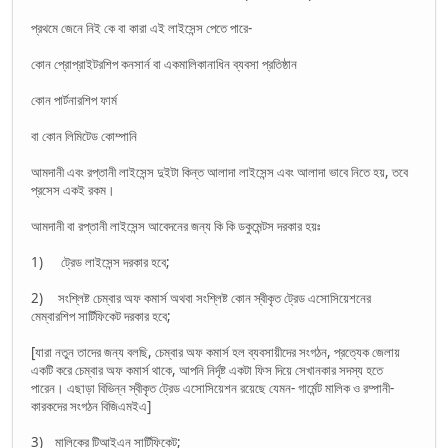
প্রথমে জেনে নিই কে বা কারা এই লাইসেন্স পেতে পারে-
কোন প্রোপ্রাইটরশিপ কনসার্ন বা একমালিকানাধিন ব্যবসা প্রতিষ্ঠান
কোন পার্টনারশিপ ফার্ম
বা কোন লিমিটেড কোম্পানি
আমদানী এবং রপ্তানী লাইসেন্স দুইটা কিন্ত আলাদা লাইসেন্স এবং আলাদা ভাবে নিতে হয়, তবে
প্রসেস একই রকম।
আমদানী বা রপ্তানী লাইসেন্স আবেদনের জন্য কি কি ডকুমেন্টস দরকার হয়ঃ
1) ট্রেড লাইসেন্স দরকার হবে;
2) সংশ্লিষ্ট চেম্বার অফ কমার্স অথবা সংশ্লিষ্ট কোন স্বীকৃত ট্রেড এসোসিয়েশনের
মেম্বারশিপ সার্টিফিকেট দরকার হবে;
[যারা নতুন তাদের জন্য বলছি, চেম্বার অফ কমার্স হল ব্যবসায়ীদের সংগঠন, প্রত্যেক জেলায়
একটি করে চেম্বার অফ কমার্স থাকে, আপনি নির্দৃষ্ট একটা ফিস দিয়ে সেখানকার সদস্য হতে
পারেন। এছাড়া বিভিন্ন স্বীকৃত ট্রেড এসোসিয়েশন রয়েছে যেমন- গার্মেন্ট মালিক ও রম্পানী-
কারকদের সংগঠন বিজিএমইএ]
3) মালিকের টিআইএন সার্টিফিকেট;