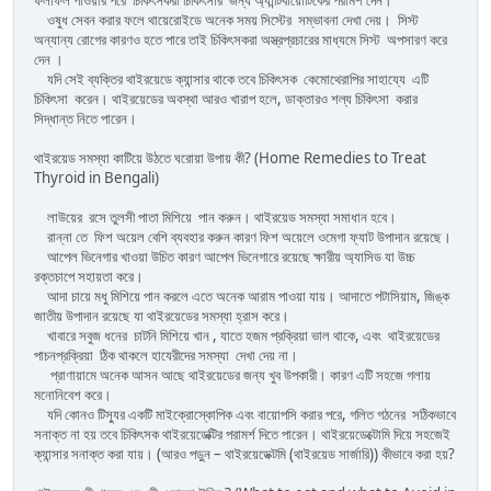
ওষুধ সেবন করার ফলে থায়েরোইডে অনেক সময় সিস্টের সম্ভাবনা দেখা দেয়। সিস্ট
অন্যান্য রোগের কারণও হতে পারে তাই চিকিৎসকরা অস্ত্রপ্রচারের মাধ্যমে সিস্ট অপসারণ করে
দেন ।
যদি সেই ব্যক্তির থাইরয়েডে ক্যান্সার থাকে তবে চিকিৎসক কেমোথেরাপির সাহায্যে এটি
চিকিৎসা করেন। থাইরয়েডের অবস্থা আরও খারাপ হলে, ডাক্তারও শল্য চিকিৎসা করার
সিদ্ধান্ত নিতে পারেন।
থাইরয়েড সমস্যা কাটিয়ে উঠতে ঘরোয়া উপায় কী? (Home Remedies to Treat
Thyroid in Bengali)
লাউয়ের রসে তুলসী পাতা মিশিয়ে পান করুন। থাইরয়েড সমস্যা সমাধান হবে।
রান্না তে ফিশ অয়েল বেশি ব্যবহার করুন কারণ ফিশ অয়েলে ওমেগা ফ্যাট উপাদান রয়েছে।
আপেল ভিনেগার খাওয়া উচিত কারণ আপেল ভিনেগারে রয়েছে ক্ষারীয় অ্যাসিড যা উচ্চ
রক্তচাপে সহায়তা করে।
আদা চায়ে মধু মিশিয়ে পান করলে এতে অনেক আরাম পাওয়া যায়। আদাতে পটাসিয়াম, জিঙ্ক
জাতীয় উপাদান রয়েছে যা থাইরয়েডের সমস্যা হ্রাস করে।
খাবারে সবুজ ধনের চাটনি মিশিয়ে খান , যাতে হজম প্রক্রিয়া ভাল থাকে, এবং থাইরয়েডের
পাচনপ্রক্রিয়া ঠিক থাকলে হাযেরীদের সমস্যা দেখা দেয় না।
প্রাণায়ামে অনেক আসন আছে থাইরয়েডের জন্য খুব উপকারী। কারণ এটি সহজে গলায়
মনোনিবেশ করে।
যদি কোনও টিস্যুর একটি মাইক্রোস্কোপিক এবং বায়োপসি করার পরে, গলিত গঠনের সঠিকভাবে
সনাক্ত না হয় তবে চিকিৎসক থাইরয়েডেক্টির পরামর্শ দিতে পারেন। থাইরয়েডেক্টোমি দিয়ে সহজেই
ক্যান্সার সনাক্ত করা যায়। (আরও পড়ুন – থাইরয়েডেক্টমি (থাইরয়েড সার্জারি)) কীভাবে করা হয়?