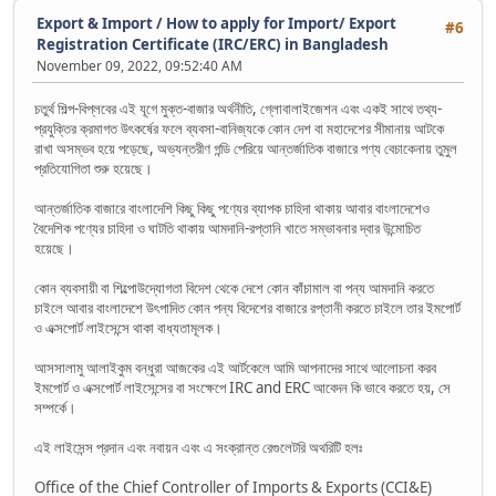
Export & Import
/
How to apply for Import/ Export
#6
Registration Certificate (IRC/ERC) in Bangladesh
November 09, 2022, 09:52:40 AM
চতুর্থ শিল্প-বিপ্লবের এই যূগে মুক্ত-বাজার অর্থনীতি, গ্লোবালাইজেশন এবং একই সাথে তথ্য-
প্রযুক্তির ক্রমাগত উৎকর্ষের ফলে ব্যবসা-বানিজ্যকে কোন দেশ বা মহাদেশের সীমানায় আটকে
রাখা অসম্ভব হয়ে পড়েছে, অভ্যন্তরীণ গন্ডি পেরিয়ে আন্তর্জাতিক বাজারে পণ্য বেচাকেনায় তুমুল
প্রতিযোগিতা শুরু হয়েছে।
আন্তর্জাতিক বাজারে বাংলাদেশি কিছু কিছু পণ্যের ব্যাপক চাহিদা থাকায় আবার বাংলাদেশেও
বৈদেশিক পণ্যের চাহিদা ও ঘাটতি থাকায় আমদানি-রপ্তানি খাতে সম্ভাবনার দ্বার উন্মোচিত
হয়েছে।
কোন ব্যবসায়ী বা শিল্পোউদ্যোগতা বিদেশ থেকে দেশে কোন কাঁচামাল বা পন্য আমদানি করতে
চাইলে আবার বাংলাদেশে উৎপাদিত কোন পন্য বিদেশের বাজারে রপ্তানী করতে চাইলে তার ইমপোর্ট
ও এক্সপোর্ট লাইসেন্সে থাকা বাধ্যতামূলক।
আসসালামু আলাইকুম বন্ধুরা আজকের এই আর্টকেলে আমি আপনাদের সাথে আলোচনা করব
ইমপোর্ট ও এক্সপোর্ট লাইসেন্সের বা সংক্ষেপে IRC and ERC আবেদন কি ভাবে করতে হয়, সে
সম্পর্কে।
এই লাইসেন্স প্রদান এবং নবায়ন এবং এ সংক্রান্ত রেগুলেটরি অথরিটি হলঃ
Office of the Chief Controller of Imports & Exports (CCI&E)