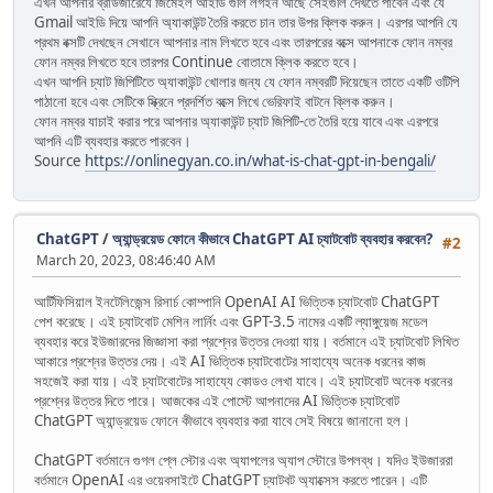
এখন আপনার ব্রাউজারেযে জিমেইল আইডি গুলি লগইন আছে সেইগুলি দেখতে পাবেন এবং যে
Gmail আইডি দিয়ে আপনি অ্যাকাউন্ট তৈরি করতে চান তার উপর ক্লিক করুন। এরপর আপনি যে
প্রথম বক্সটি দেখছেন সেখানে আপনার নাম লিখতে হবে এবং তারপরের বক্সে আপনাকে ফোন নম্বর
ফোন নম্বর লিখতে হবে তারপর Continue বোতামে ক্লিক করতে হবে।
এখন আপনি চ্যাট জিপিটিতে অ্যাকাউন্ট খোলার জন্য যে ফোন নম্বরটি দিয়েছেন তাতে একটি ওটিপি
পাঠানো হবে এবং সেটিকে স্ক্রিনে প্রদর্শিত বক্সে লিখে ভেরিফাই বাটনে ক্লিক করুন।
ফোন নম্বর যাচাই করার পরে আপনার অ্যাকাউন্ট চ্যাট জিপিটি-তে তৈরি হয়ে যাবে এবং এরপরে
আপনি এটি ব্যবহার করতে পারবেন।
Source
https://onlinegyan.co.in/what-is-chat-gpt-in-bengali/
ChatGPT
/
অ্যান্ড্রয়েড ফোনে কীভাবে ChatGPT AI চ্যাটবোট ব্যবহার করবেন?
#2
March 20, 2023, 08:46:40 AM
আর্টিফিসিয়াল ইনটেলিজেন্স রিসার্চ কোম্পানি OpenAI AI ভিত্তিক চ্যাটবোট ChatGPT
পেশ করেছে। এই চ্যাটবোট মেশিন লার্নিং এবং GPT-3.5 নামের একটি ল্যাঙ্গুয়েজ মডেল
ব্যবহার করে ইউজারদের জিজ্ঞাসা করা প্রশ্নের উত্তর দেওয়া যায়। বর্তমানে এই চ্যাটবোট লিখিত
আকারে প্রশ্নের উত্তর দেয়। এই AI ভিত্তিক চ্যাটবোটের সাহায্যে অনেক ধরনের কাজ
সহজেই করা যায়। এই চ্যাটবোটের সাহায্যে কোডও লেখা যাবে। এই চ্যাটবোট অনেক ধরনের
প্রশ্নের উত্তর দিতে পারে। আজকের এই পোস্টে আপনাদের AI ভিত্তিক চ্যাটবোট
ChatGPT অ্যান্ড্রয়েড ফোনে কীভাবে ব্যবহার করা যাবে সেই বিষয়ে জানানো হল।
ChatGPT বর্তমানে গুগল প্লে স্টোর এবং অ্যাপলের অ্যাপ স্টোরে উপলব্ধ। যদিও ইউজাররা
বর্তমানে OpenAI এর ওয়েবসাইটে ChatGPT চ্যাটবট অ্যাক্সেস করতে পারেন। এটি