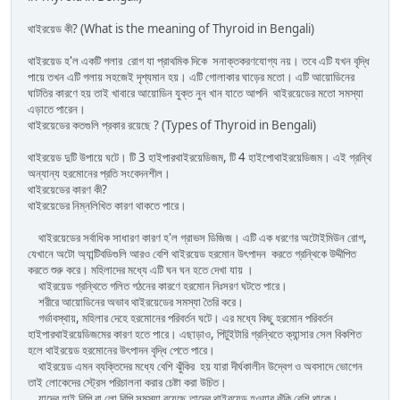
থাইরয়েড কী? (What is the meaning of Thyroid in Bengali)
থাইরয়েড হ'ল একটি গলার রোগ যা প্রাথমিক দিকে সনাক্তকরণযোগ্য নয়। তবে এটি যখন বৃদ্ধি
পায়ে তখন এটি গলায় সহজেই দৃশ্যমান হয়। এটি গোলাকার ঘাড়ের মতো। এটি আয়োডিনের
ঘাটতির কারণে হয় তাই খাবারে আয়োডিন যুক্ত নুন খান যাতে আপনি থাইরয়েডের মতো সমস্যা
এড়াতে পারেন।
থাইরয়েডের কতগুলি প্রকার রয়েছে ? (Types of Thyroid in Bengali)
থাইরয়েড দুটি উপায়ে ঘটে। টি 3 হাইপারথাইরয়েডিজম, টি 4 হাইপোথাইরয়েডিজম। এই গ্রন্থি
অন্যান্য হরমোনের প্রতি সংবেদনশীল।
থাইরয়েডের কারণ কী?
থাইরয়েডের নিম্নলিখিত কারণ থাকতে পারে।
থাইরয়েডের সর্বাধিক সাধারণ কারণ হ'ল গ্রাভস ডিজিজ। এটি এক ধরণের অটোইমিউন রোগ,
যেখানে অটো অ্যান্টিবডিগুলি আরও বেশি থাইরয়েড হরমোন উৎপাদন করতে গ্রন্থিকে উদ্দীপিত
করতে শুরু করে। মহিলাদের মধ্যে এটি ঘন ঘন হতে দেখা যায় ।
থাইরয়েড গ্রন্থিতে গলিত গঠনের কারণে হরমোন নিঃসরণ ঘটতে পারে।
শরীরে আয়োডিনের অভাব থাইরয়েডের সমস্যা তৈরি করে।
গর্ভাবস্থায়, মহিলার দেহে হরমোনের পরিবর্তন ঘটে। এর মধ্যে কিছু হরমোন পরিবর্তন
হাইপারথাইরয়েডিজমের কারণ হতে পারে। এছাড়াও, পিটুইটারি গ্রন্থিতে ক্যান্সার সেল বিকশিত
হলে থাইরয়েড হরমোনের উৎপাদন বৃদ্ধি পেতে পারে।
থাইরয়েড এমন ব্যক্তিদের মধ্যে বেশি ঝুঁকির হয় যারা দীর্ঘকালীন উদ্বেগ ও অবসাদে ভোগেন
তাই লোকেদের স্ট্রেস পরিচালনা করার চেষ্টা করা উচিত।
যাদের হাই বিপি বা লো বিপি সমস্যা রয়েছে তাদের থাইরয়েড হওয়ার ঝুঁকি বেশি থাকে।