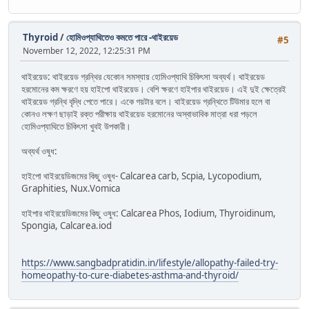
Thyroid
/
হোমিওপ্যাথিতেও কমতে পারে -থাইরয়েড
#5
November 12, 2022, 12:25:31 PM
থাইরয়েড: থাইরয়েড গ্রন্থির যেকোন সমস্যায় হোমিওপ্যাথি চিকিৎসা অব্যর্থ। থাইরয়েড
হরমোনের কম ক্ষরণে হয় হাইপো থাইরয়েড। বেশি ক্ষরণে হাইপার থাইরয়েড। এই দুই ক্ষেত্রেই
থাইরয়েড গ্রন্থি বৃদ্ধি পেতে পারে। একে গয়টার বলে। থাইরয়েড গ্রন্থিতে টিউমার হলে বা
কোনও লক্ষণ ছাড়াই রক্ত পরীক্ষায় থাইরয়েড হরমোনের অস্বাভাবিক মাত্রা ধরা পড়লে
হোমিওপ্যাথিতে চিকিৎসা খুবই উপকারী।
অব্যর্থ ওষুধ:
হাইপো থাইরয়েডিজমের কিছু ওষুধ- Calcarea carb, Scpia, Lycopodium,
Graphities, Nux.Vomica
হাইপার থাইরয়েডিজমের কিছু ওষুধ: Calcarea Phos, Iodium, Thyroidinum,
Spongia, Calcarea.iod
https://www.sangbadpratidin.in/lifestyle/allopathy-failed-try-
homeopathy-to-cure-diabetes-asthma-and-thyroid/