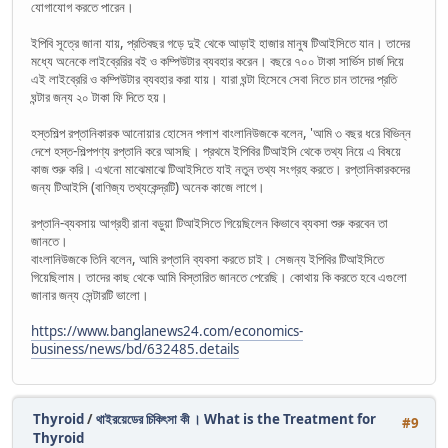
যোগাযোগ করতে পারেন।
ইপিবি সূত্রে জানা যায়, প্রতিবছর গড়ে দুই থেকে আড়াই হাজার মানুষ টিআইসিতে যান। তাদের
মধ্যে অনেকে লাইব্রেরির বই ও কম্পিউটার ব্যবহার করেন। বছরে ৭০০ টাকা সার্ভিস চার্জ দিয়ে
এই লাইব্রেরি ও কম্পিউটার ব্যবহার করা যায়। যারা ঘন্টা হিসেবে সেবা নিতে চান তাদের প্রতি
ঘন্টার জন্য ২০ টাকা ফি দিতে হয়।
হস্তশিল্প রপ্তানিকারক আনোয়ার হোসেন পলাশ বাংলানিউজকে বলেন, 'আমি ৩ বছর ধরে বিভিন্ন
দেশে হস্ত-শিল্পপণ্য রপ্তানি করে আসছি। প্রথমে ইপিবির টিআইসি থেকে তথ্য নিয়ে এ বিষয়ে
কাজ শুরু করি। এখনো মাঝেমাঝে টিআইসিতে যাই নতুন তথ্য সংগ্রহ করতে। রপ্তানিকারকদের
জন্য টিআইসি (বাণিজ্য তথ্যকেন্দ্রটি) অনেক কাজে লাগে।
রপ্তানি-ব্যবসায় আগ্রহী রানা বড়ুয়া টিআইসিতে গিয়েছিলেন কিভাবে ব্যবসা শুরু করবেন তা
জানতে।
বাংলানিউজকে তিনি বলেন, আমি রপ্তানি ব্যবসা করতে চাই। সেজন্য ইপিবির টিআইসিতে
গিয়েছিলাম। তাদের কাছ থেকে আমি বিস্তারিত জানতে পেরেছি। কোথায় কি করতে হবে এগুলো
জানার জন্য সেন্টারটি ভালো।
https://www.banglanews24.com/economics-
business/news/bd/632485.details
Thyroid
/
থাইরয়েডের চিকিৎসা কী । What is the Treatment for
#9
Thyroid