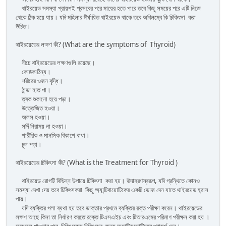
থাইরয়েড সমস্যা প্রায়শই প্রসবের পরে মায়ের হতে পারে তবে কিছু সময়ের পরে এটি নিজে
থেকে ঠিক হয়ে যায়। যদি মহিলার দীর্ঘায়িত থাইরয়েড থাকে তবে অবিলম্বে কি চিকিৎসা করা
উচিত।
থাইরয়েডের লক্ষণ কী? (What are the symptoms of Thyroid)
নীচে থাইরয়েডের লক্ষণগুলি রয়েছে।
কোষ্ঠকাঠিন্য।
শরীরের ওজন বৃদ্ধি।
ঠান্ডা হাত পা।
ত্বক শুকানো হয়ে পড়া।
উত্তেজিত হওয়া।
অলস হওয়া।
সর্দি নিরাময় না হওয়া।
শারীরিক ও মানসিক বিকাশে বাধা।
চুল পড়া।
থাইরয়েডের চিকিৎসা কী? (What is the Treatment for Thyroid )
থাইরয়েড রোগটি বিভিন্ন উপায়ে চিকিৎসা করা হয়। উদাহরণস্বরূপ, যদি গ্রন্থিতে কোনও
সমস্যা দেখা দেয় তবে চিকিৎসকরা কিছু অ্যান্টিবায়োটিকের একটি ডোজ দেন যাতে থাইরয়েড হ্রাস
পায়।
যদি ব্যক্তির গলা ব্যথা হয় তবে ডাক্তার প্রথমে ব্যক্তির রক্ত ​​পরীক্ষা করেন। থাইরয়েডের
লক্ষণ আছে কিনা তা নির্ধারণ করতে রক্তে টিএসএইচ এবং টিআরএমের পরিমাণ পরীক্ষন করা হয় ।
ফলাফল পাওয়ার পরে চিকিৎসকরা চিকিৎসার জন্য অ্যান্টিবায়োটিকের পরামর্শ দেন।