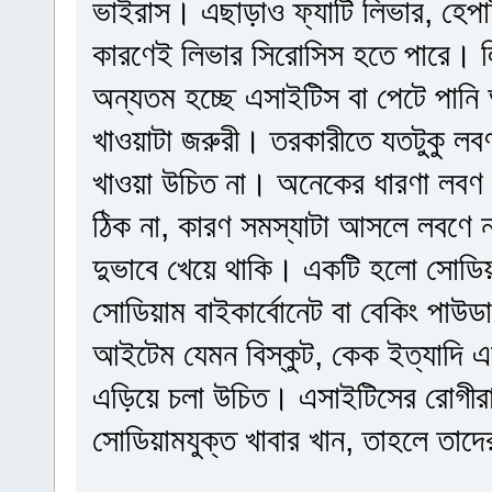
ভাইরাস। এছাড়াও ফ্যাটি লিভার, হে
কারণেই লিভার সিরোসিস হতে পারে। 
অন্যতম হচ্ছে এসাইটিস বা পেটে পা
খাওয়াটা জরুরী। তরকারীতে যতটুকু লব
খাওয়া উচিত না। অনেকের ধারণা লবণ
ঠিক না, কারণ সমস্যাটা আসলে লবণে 
দুভাবে খেয়ে থাকি। একটি হলো সোডিয়
সোডিয়াম বাইকার্বোনেট বা বেকিং পাউ
আইটেম যেমন বিস্কুট, কেক ইত্যাদি এব
এড়িয়ে চলা উচিত। এসাইটিসের রোগীরা
সোডিয়ামযুক্ত খাবার খান, তাহলে তাদ