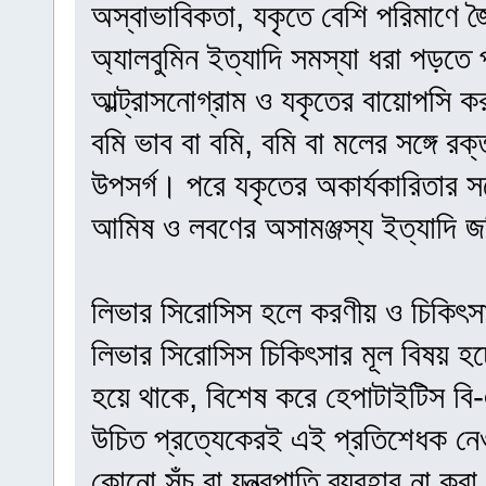
অস্বাভাবিকতা, যকৃতে বেশি পরিমাণে জ
অ্যালবুমিন ইত্যাদি সমস্যা ধরা পড়তে 
আল্ট্রাসনোগ্রাম ও যকৃতের বায়োপসি ক
বমি ভাব বা বমি, বমি বা মলের সঙ্গে র
উপসর্গ। পরে যকৃতের অকার্যকারিতার সঙ
আমিষ ও লবণের অসামঞ্জস্য ইত্যাদি 
লিভার সিরোসিস হলে করণীয় ও চিকিৎস
লিভার সিরোসিস চিকিৎসার মূল বিষয় হ
হয়ে থাকে, বিশেষ করে হেপাটাইটিস ব
উচিত প্রত্যেকেরই এই প্রতিশেধক নে
কোনো সূঁচ বা যন্ত্রপাতি ব্যবহার না ক