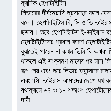
ক্রনিক হেপাটাইটিস
লিভারের দীর্ঘমেয়াদি প্রদাহের ফলে য
বলে। হেপাটাইটিস বি, সি ও ডি ভাইরাস র
ছড়ায়। তবে হেপাটাইটিস ই-ভাইরাস রক
হেপাটাইটিসের প্রধান কারণ হেপাটাইট
বুঝতেই পারেন না কখন তিনি বি অথবা 
থাকলে এই সংক্রমণ মাসের পর মাস লি
রূপ নেয় এবং পরে লিভার ক্যান্সারে রূপ
এবং ‘সি’ ভাইরাস আমাদের দেশে যথাক
যথাক্রমে ৬৪ ও ১৭ শতাংশ হেপাটোসেলুল
দায়ী।