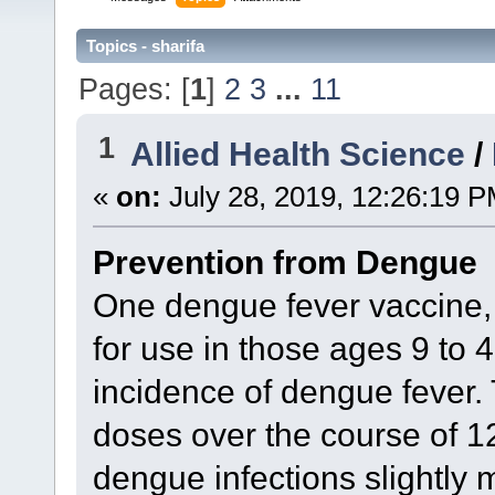
Topics - sharifa
Pages: [
1
]
2
3
...
11
1
Allied Health Science
/
«
on:
July 28, 2019, 12:26:19 P
Prevention from Dengue
One dengue fever vaccine, 
for use in those ages 9 to 4
incidence of dengue fever. 
doses over the course of 
dengue infections slightly m