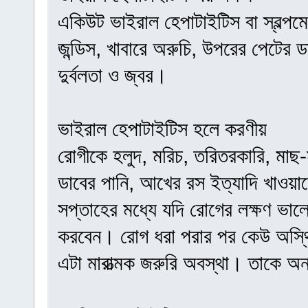
একিউট ভাইরাল হেপাটাইটিস বা স্বল্পম
জন্ডিস, খাবারে অরুচি, উপরের পেটের ড
দুর্বলতা ও জ্বর।
ভাইরাল হেপাটাইটিস হলে করণীয়
রোগীকে হলুদ, মরিচ, তরিতরকারি, মাছ-
ডাবের পানি, আখের রস ইত্যাদি খাওয়
সপ্তাহের মধ্যে যদি রোগের লক্ষণ ভালো
করবেন। রোগ ধরা পরার পর কেউ অস্থি
এটা মারাত্মক জরুরি অবস্থা। তাকে অন