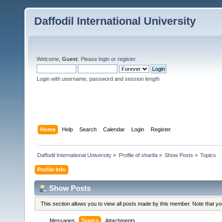
Daffodil International University
Welcome,
Guest
. Please
login
or
register
.
Login with username, password and session length
Home
Help
Search
Calendar
Login
Register
Daffodil International University
»
Profile of sharifa
»
Show Posts
»
Topics
Profile Info
Show Posts
This section allows you to view all posts made by this member. Note that y
Messages
Topics
Attachments