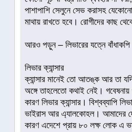
পাশাপাশি সেলুনে সেভ করাসহ যেকোনো
মাথায় রাখতে হবে। রোগীদের কাছ থেক
আরও পড়ুন – লিভারের যত্নে বাঁধাকপ
লিভার ক্যান্সার
ক্যান্সার মানেই তো আতঙ্ক আর তা যদি 
অঙ্গে তাহলেতো কথাই নেই। গবেষনায় প্র
কারণ লিভার ক্যান্সার। বিশ্বব্যাপি লিভ
ভাইরাস আর এ্যালকোহল। আমাদের দে
কারণ এদেশে প্রায় ৮০ লক্ষ লোক এ