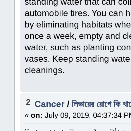
standing water that can col
automobile tires. You can 
by eliminating habitats wher
once a week, empty and cle
water, such as planting con
vases. Keep standing wate
cleanings.
2
Cancer
/
লিভারের রোগে কি খাব
«
on:
July 09, 2019, 04:37:34 P