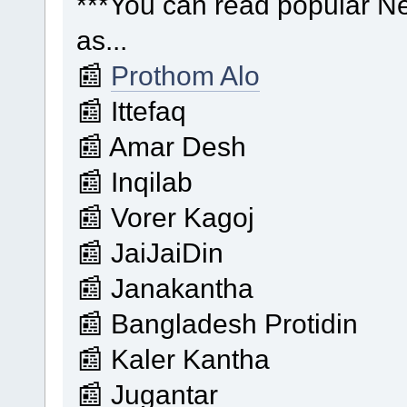
***You can read popular 
as...
📰
Prothom Alo
📰 Ittefaq
📰 Amar Desh
📰 Inqilab
📰 Vorer Kagoj
📰 JaiJaiDin
📰 Janakantha
📰 Bangladesh Protidin
📰 Kaler Kantha
📰 Jugantar