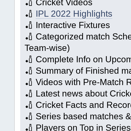
🏏 Cricket Videos
🏏
IPL 2022 Highlights
🏏 Interactive Fixtures
🏏 Categorized match Sche
Team-wise)
🏏 Complete Info on Upco
🏏 Summary of Finished m
🏏 Videos with Pre-Match R
🏏 Latest news about Cric
🏏 Cricket Facts and Reco
🏏 Series based matches 
🏏 Players on Top in Series