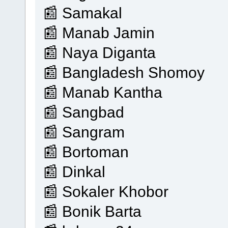
📰 Samakal
📰 Manab Jamin
📰 Naya Diganta
📰 Bangladesh Shomoy
📰 Manab Kantha
📰 Sangbad
📰 Sangram
📰 Bortoman
📰 Dinkal
📰 Sokaler Khobor
📰 Bonik Barta