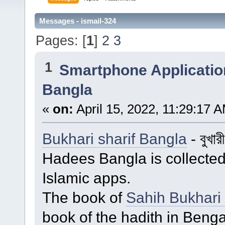
Messages - ismail-324
Pages: [
1
]
2
3
1
Smartphone Applicatio
Bangla
«
on:
April 15, 2022, 11:29:17 
Bukhari sharif Bangla
- বুখার
Hadees Bangla is collecte
Islamic apps.
The book of
Sahih Bukhari 
book of the hadith in Bengal