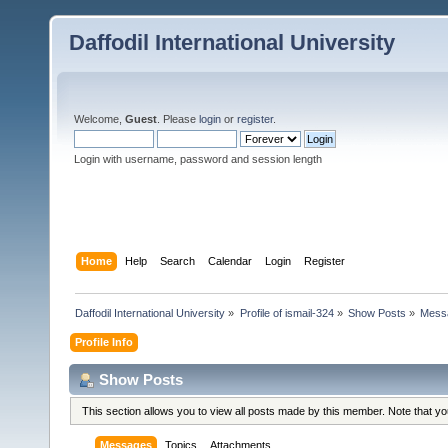
Daffodil International University
Welcome,
Guest
. Please
login
or
register
.
Login with username, password and session length
Home
Help
Search
Calendar
Login
Register
Daffodil International University
»
Profile of ismail-324
»
Show Posts
»
Mess
Profile Info
Show Posts
This section allows you to view all posts made by this member. Note that y
Messages
Topics
Attachments