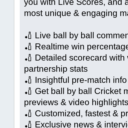
you with Live Scores, and a
most unique & engaging ma
🏏 Live ball by ball comme
🏏 Realtime win percentag
🏏 Detailed scorecard with 
partnership stats
🏏 Insightful pre-match inf
🏏 Get ball by ball Cricke
previews & video highlight
🏏 Customized, fastest & pre
🏏 Exclusive news & intervi