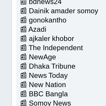
📰 bdnews24
📰 Dainik amader somoy
📰 gonokantho
📰 Azadi
📰 ajkaler khobor
📰 The Independent
📰 NewAge
📰 Dhaka Tribune
📰 News Today
📰 New Nation
📰 BBC Bangla
📰 Somoy News