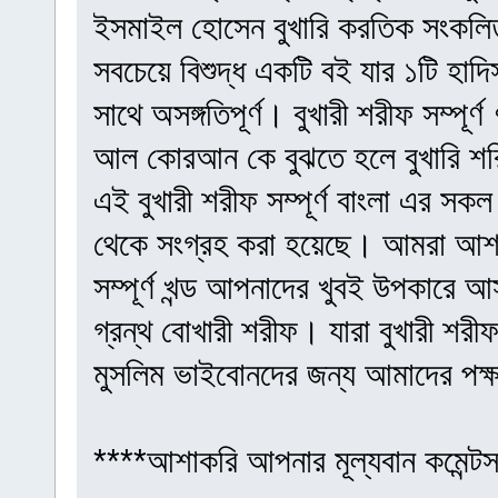
ইসমাইল হোসেন বুখারি করতিক সংকলিত 
সবচেয়ে বিশুদ্ধ একটি বই যার ১টি হা
সাথে অসঙ্গতিপূর্ণ। বুখারী শরীফ সম্পূ
আল কোরআন কে বুঝতে হলে বুখারি শরি
এই বুখারী শরীফ সম্পূর্ণ বাংলা এর সক
থেকে সংগ্রহ করা হয়েছে। আমরা আশা কর
সম্পূর্ণ খন্ড আপনাদের খুবই উপকারে
গ্রন্থ বোখারী শরীফ। যারা বুখারী শরীফ ব
মুসলিম ভাইবোনদের জন্য আমাদের পক
****আশাকরি আপনার মূল্যবান কমেন্ট