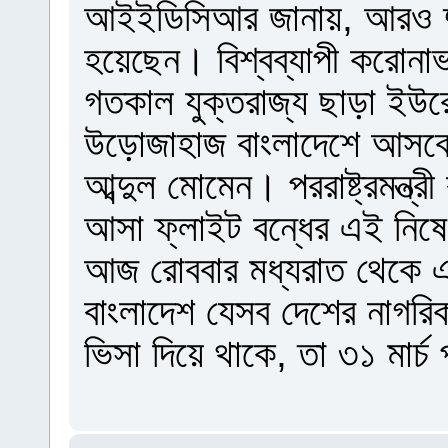
আইইডিসিআর জানায়, আরও দু
হয়েছেন। বিশ্বব্যাপী করোনাভ
গতকাল যুক্তরাজ্য ছাড়া ইউ
উড়োজাহাজ বাংলাদেশে আসবে না 
আব্দুল মোমেন। পররাষ্ট্রমন্ত
আসা ফ্লাইট বন্ধের এই নিষেধা
আজ রোববার মধ্যরাত থেকে এই
বাংলাদেশ যেসব দেশের নাগর
ভিসা দিয়ে থাকে, তা ৩১ মার্চ 