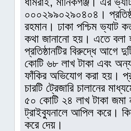
ধামরাই, মানিকগঞ্জ। এর ভ্যাট
০০০২৯৯০২৯০৪০৪। প্রতিষ্ঠা
রহমান। ঢাকা পশ্চিম ভ্যাট কর
কথা জানানো হয়। এতে বলা হয়, 
প্রতিষ্ঠানটির বিরুদ্ধে আগে
কোটি ৬৮ লাখ টাকা এবং অন্য
ফাঁকির অভিযোগ করা হয়। প্রথম
চারটি ট্রেজারি চালানের মাধ
৫০ কোটি ২৪ লাখ টাকা জমা না
ট্রাইব্যুনালে আপিল করে। কিন
করে দেয়।