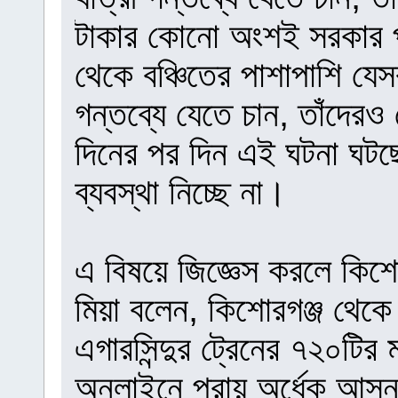
টাকার কোনো অংশই সরকার প
থেকে বঞ্চিতের পাশাপাশি যে
গন্তব্যে যেতে চান, তাঁদে
দিনের পর দিন এই ঘটনা ঘটছে
ব্যবস্থা নিচ্ছে না।
এ বিষয়ে জিজ্ঞেস করলে কিশো
মিয়া বলেন, কিশোরগঞ্জ থেক
এগারসিন্দুর ট্রেনের ৭২০ট
অনলাইনে প্রায় অর্ধেক আসন ঘ