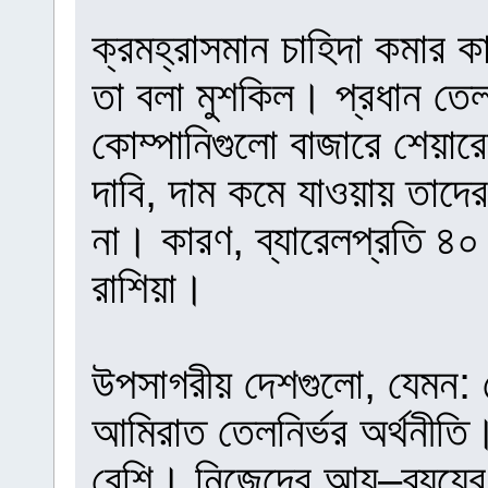
ক্রমহ্রাসমান চাহিদা কমার 
তা বলা মুশকিল। প্রধান তে
কোম্পানিগুলো বাজারে শেয়ারে
দাবি, দাম কমে যাওয়ায় তাদে
না। কারণ, ব্যারেলপ্রতি ৪০
রাশিয়া।
উপসাগরীয় দেশগুলো, যেমন:
আমিরাত তেলনির্ভর অর্থনীত
বেশি। নিজেদের আয়–ব্যয়ের হ