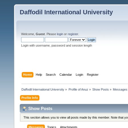
Daffodil International University
Welcome,
Guest
. Please
login
or
register
.
Login with username, password and session length
Home
Help
Search
Calendar
Login
Register
Daffodil International University
»
Profile of Anuz
»
Show Posts
»
Messages
Profile Info
Show Posts
This section allows you to view all posts made by this member. Note that y
Messages
Topics
Attachments