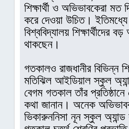
শিক্ষার্থী ও অভিভাবকেরা মত দি
করে দেওয়া উচিত। ইতিমধ্য
বিশ্ববিদ্যালয় শিক্ষার্থীদের 
থাকছেন।
গতকালও রাজধানীর বিভিন্ন শিক
মতিঝিল আইডিয়াল স্কুল অ্যা
বেগম গতকাল তাঁর প্রতিষ্ঠা
কথা জানান। অনেক অভিভাবক স
ভিকারুননিসা নূন স্কুল অ্যান
গতকাল চতুর্থ শ্রেণির প্রভা