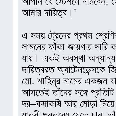
আপনি যে স্টেশনে নামবেন, স
আমার দায়িত্ব।’
এ সময় ট্রেনের প্রথম শ্রেণ
সামনের ফাঁকা জায়গায় সারি ক
যায়। একই অবস্থা অন্যান্য
দায়িত্বরত অ্যাটেনডেন্সকে
মো. শাহিনুর নামের একজন যাত
আসতেই তাঁদের সঙ্গে প্রতিটি 
দর–কষাকষি আর মোড়া নিয়ে ট
যাত্রী গন্তব্যে যেতে চান,