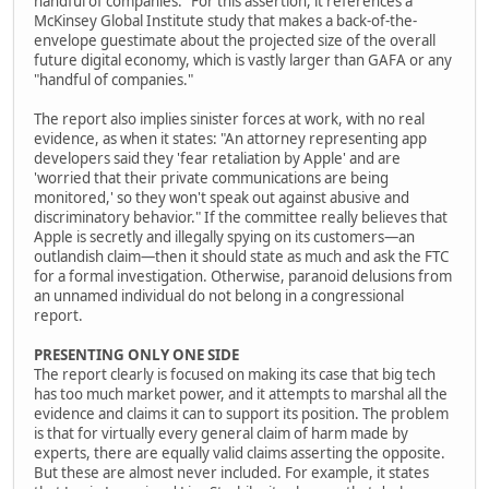
handful of companies." For this assertion, it references a
McKinsey Global Institute study that makes a back-of-the-
envelope guestimate about the projected size of the overall
future digital economy, which is vastly larger than GAFA or any
"handful of companies."
The report also implies sinister forces at work, with no real
evidence, as when it states: "An attorney representing app
developers said they 'fear retaliation by Apple' and are
'worried that their private communications are being
monitored,' so they won't speak out against abusive and
discriminatory behavior." If the committee really believes that
Apple is secretly and illegally spying on its customers—an
outlandish claim—then it should state as much and ask the FTC
for a formal investigation. Otherwise, paranoid delusions from
an unnamed individual do not belong in a congressional
report.
PRESENTING ONLY ONE SIDE
The report clearly is focused on making its case that big tech
has too much market power, and it attempts to marshal all the
evidence and claims it can to support its position. The problem
is that for virtually every general claim of harm made by
experts, there are equally valid claims asserting the opposite.
But these are almost never included. For example, it states