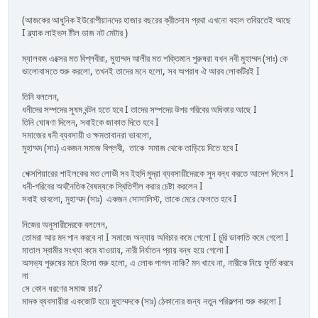
(আজকের আধুনিক ইউরোপীয়ানদের হাজার বছরের ক্রীতদাস প্রথা এখনো বহাল তবিয়তেই আছে
I ব্ল্যাক লাইভস ষ্টীল ডাজ নট মেটার )
ম্যালকম এক্সের মত বিপ্লবীরা, মুহাম্মদ আলীর মত শক্তিমান পুরুষরা যখন নবী মুহাম্মদ (সাঃ) কে
ভালোবাসতে শুরু করলো, তখনই তাদের মনে হলো, সব অপরাধ ঐ আরব লোকটিরই I
তিনি বললেন,
ধনীদের সম্পদের সুষম বন্টন হতে হবে I তাদের সম্পদের উপর গরিবের অধিকার আছে I
তিনি ঘোষণা দিলেন, সবাইকে জাকাত দিতে হবে I
সমাজের ধনী ব্যবসায়ী ও ক্ষমতাবানরা ভাবলো,
মুহাম্মদ (সাঃ) একজন সমাজ বিপ্লবী, তাকে সমাজ থেকে তাড়িয়ে দিতে হবে I
শেক্সপিয়ারের শাইলকের মত লোভী সব ইহুদি মুদ্রা ব্যবসায়ীদেরকে সুদ বন্ধ করতে আদেশ দিলেন I
ধনী-গরিবের অর্থনৈতিক বৈষম্যকে স্থিতিশীল করার চেষ্টা করলেন I
সবাই ভাবলো, মুহাম্মদ (সাঃ) একজন সোসালিস্ট, তাকে মেরে ফেলতে হবে I
নিজের অনুসারীদেরকে বললেন,
তোমরা আর মদ পান করবে না I সমাজে অন্যায় অবিচার কমে গেলো I চুরি ডাকাতি কমে গেলো I
মাতাল স্বামীর সংখ্যা কমে যাওয়ায়, নারী নির্যাতন প্রায় বন্ধ হয়ে গেলো I
অসভ্য পুরুষের মনে হিংসা শুরু হলো, এ লোক পাগল নাকি? মদ খাবে না, নারীকে নিয়ে ফুর্তি করবে
না
সে কোন ধরণের সমাজ চায়?
মাদক ব্যবসায়ীরা একজোট হয়ে মুহাম্মদকে (সাঃ) ঠেকানোর জন্য নতুন পরিকল্পনা শুরু করলো I