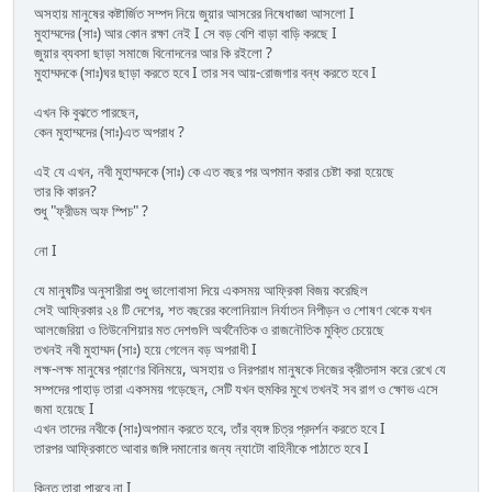
অসহায় মানুষের কষ্টার্জিত সম্পদ নিয়ে জুয়ার আসরের নিষেধাজ্ঞা আসলো I
মুহাম্মদের (সাঃ) আর কোন রক্ষা নেই I সে বড় বেশি বাড়া বাড়ি করছে I
জুয়ার ব্যবসা ছাড়া সমাজে বিনোদনের আর কি রইলো ?
মুহাম্মদকে (সাঃ)ঘর ছাড়া করতে হবে I তার সব আয়-রোজগার বন্ধ করতে হবে I
এখন কি বুঝতে পারছেন,
কেন মুহাম্মদের (সাঃ)এত অপরাধ ?
এই যে এখন, নবী মুহাম্মদকে (সাঃ) কে এত বছর পর অপমান করার চেষ্টা করা হয়েছে
তার কি কারন?
শুধু "ফ্রীডম অফ স্পিচ" ?
নো I
যে মানুষটির অনুসারীরা শুধু ভালোবাসা দিয়ে একসময় আফ্রিকা বিজয় করেছিল
সেই আফ্রিকার ২৪ টি দেশের, শত বছরের কলোনিয়াল নির্যাতন নিপীড়ন ও শোষণ থেকে যখন
আলজেরিয়া ও তিউনেশিয়ার মত দেশগুলি অর্থনৈতিক ও রাজনৌতিক মুক্তি চেয়েছে
তখনই নবী মুহাম্মদ (সাঃ) হয়ে গেলেন বড় অপরাধী I
লক্ষ-লক্ষ মানুষের প্রাণের বিনিময়ে, অসহায় ও নিরপরাধ মানুষকে নিজের ক্রীতদাস করে রেখে যে
সম্পদের পাহাড় তারা একসময় গড়েছেন, সেটি যখন হুমকির মুখে তখনই সব রাগ ও ক্ষোভ এসে
জমা হয়েছে I
এখন তাদের নবীকে (সাঃ)অপমান করতে হবে, তাঁর ব্যঙ্গ চিত্র প্রদর্শন করতে হবে I
তারপর আফ্রিকাতে আবার জঙ্গি দমানোর জন্য ন্যাটো বাহিনীকে পাঠাতে হবে I
কিন্তু তারা পারবে না I