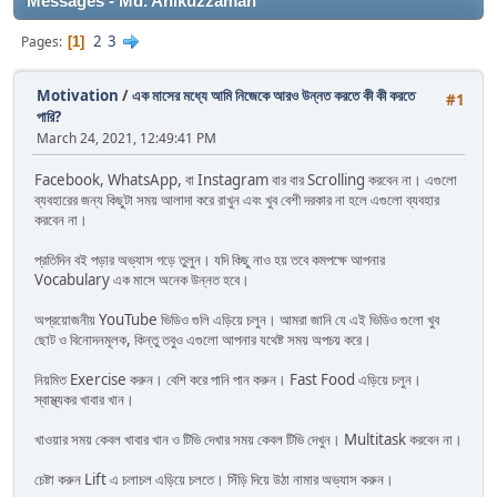
Messages - Md. Anikuzzaman
2
3
Pages
1
Motivation
/
এক মাসের মধ্যে আমি নিজেকে আরও উন্নত করতে কী কী করতে
#1
পারি?
March 24, 2021, 12:49:41 PM
Facebook, WhatsApp, বা Instagram বার বার Scrolling করবেন না। এগুলো
ব্যবহারের জন্য কিছুটা সময় আলাদা করে রাখুন এবং খুব বেশী দরকার না হলে এগুলো ব্যবহার
করবেন না।
প্রতিদিন বই পড়ার অভ্যাস গড়ে তুলুন। যদি কিছু নাও হয় তবে কমপক্ষে আপনার
Vocabulary এক মাসে অনেক উন্নত হবে।
অপ্রয়োজনীয় YouTube ভিডিও গুলি এড়িয়ে চলুন। আমরা জানি যে এই ভিডিও গুলো খুব
ছোট ও বিনোদনমূলক, কিন্তু তবুও এগুলো আপনার যথেষ্ট সময় অপচয় করে।
নিয়মিত Exercise করুন। বেশি করে পানি পান করুন। Fast Food এড়িয়ে চলুন।
স্বাস্থ্যকর খাবার খান।
খাওয়ার সময় কেবল খাবার খান ও টিভি দেখার সময় কেবল টিভি দেখুন। Multitask করবেন না।
চেষ্টা করুন Lift এ চলাচল এড়িয়ে চলতে। সিঁড়ি দিয়ে উঠা নামার অভ্যাস করুন।