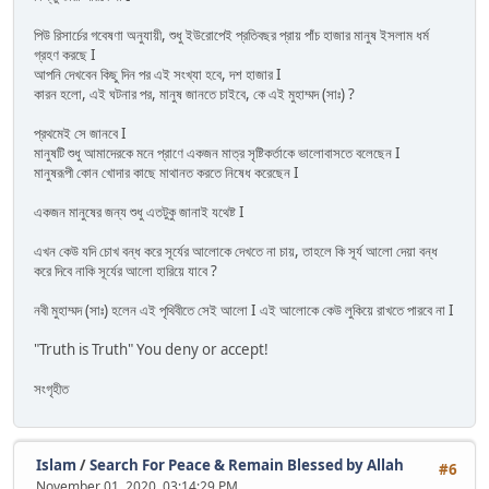
পিউ রিসার্চের গবেষণা অনুযায়ী, শুধু ইউরোপেই প্রতিবছর প্রায় পাঁচ হাজার মানুষ ইসলাম ধর্ম
গ্রহণ করছে I
আপনি দেখবেন কিছু দিন পর এই সংখ্যা হবে, দশ হাজার I
কারন হলো, এই ঘটনার পর, মানুষ জানতে চাইবে, কে এই মুহাম্মদ (সাঃ) ?
প্রথমেই সে জানবে I
মানুষটি শুধু আমাদেরকে মনে প্রাণে একজন মাত্র সৃষ্টিকর্তাকে ভালোবাসতে বলেছেন I
মানুষরূপী কোন খোদার কাছে মাথানত করতে নিষেধ করেছেন I
একজন মানুষের জন্য শুধু এতটুকু জানাই যথেষ্ট I
এখন কেউ যদি চোখ বন্ধ করে সূর্যের আলোকে দেখতে না চায়, তাহলে কি সূর্য আলো দেয়া বন্ধ
করে দিবে নাকি সূর্যের আলো হারিয়ে যাবে ?
নবী মুহাম্মদ (সাঃ) হলেন এই পৃথিবীতে সেই আলো I এই আলোকে কেউ লুকিয়ে রাখতে পারবে না I
"Truth is Truth" You deny or accept!
সংগৃহীত
Islam
/
Search For Peace & Remain Blessed by Allah
#6
November 01, 2020, 03:14:29 PM