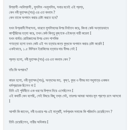
বিশ্বাসী -অবিশ্বাসী , মুসলিম -অমুসলিম, সবার মনেই এই প্রশ্ন,
কেন নবী মুহাম্মদ (সাঃ) এর এত বদনাম ?
কেন তাকে অপমান করার চেষ্টা করতে হবে?
যখন উগ্রবাদী শিবসেনা, ভারতে মুসলিমদের উপর নির্যাতন করে, কিংবা কেউ অন্যায়ভাবে
কাশ্মীরিদের হত্যা করে, তখন কেউ কিন্তু কৃষ্ণকে এইজন্য দায়ী করেনা I
যখন বার্মায় রোহিজ্ঞাদের উপর এমন পাশবিক
গণহত্যা হলো তখন কেউ এই গন হত্যার জন্য বুদ্ধকে অপমান করার চেষ্টা করেনি I
একইভাবে, ১.৫ মিলিয়ন ইরাকিদের হত্যার দায় যীশুর নেই I
প্রশ্ন হলো, নবী মুহাম্মদ (সাঃ) এর এত বদনাম কেন ?
তাঁর কি অপরাধ?
কারন হলো, নবী মুহাম্মদ (সাঃ), অন্যদের মত, কৃষ্ণ, বুদ্ধ ও যীশুর মত শুধুমাত্র একজন
ধর্মপ্রচারক ছিলেন না I
তিনি এই পৃথিবীতে এক ধরণের বিপ্লব নিয়ে এসেছিলেন I
এই কথাটি কেন বলেছি, সেই বিষয়ে কিছু তথ্য দেই, তারপর আমরা আবার মূল প্রশ্নে চলে আসবো
I
আপনি কি জানেন, নবী হওয়ার পর এই মানুষটি, সর্বপ্রথম সমাজে কি পরিবর্তন চেয়েছিলেন ?
তিনি চেয়েছিলেন, নারীর অধিকার I