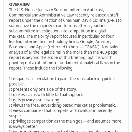
OVERVIEW
The U.S. House Judiciary Subcommittee on Antitrust,
Commercial and Administrative Law recently released a staff
report under the direction of Chairman David Cicilline (D-RI) to
summarize the majority's conclusions after a yearlong
subcommittee investigation into competition in digital
markets. The majority report focused in particular on four
leading Internet and technology firms: Google, Amazon,
Facebook, and Apple (referred to here as "GAFA"). A detailed
analysis of all the legal claims in the more than the 400-page
report is beyond the scope of this briefing, but it is worth
pointing out a raft of more fundamental analytical flaws in the
report. These include the following:
It engages in speculation to paint the most alarming picture
possible.
It presents only one side of the story.
It makes claims with little factual support.
It gets privacy issues wrong.
It views the free, advertising-based market as problematic.
It views companies that compete with rivals as inherently
suspect.
It privileges competition as the main goal—and assumes more
is always better.
It ignores its own conclusion that there are benefits from the