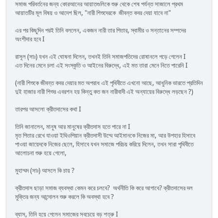
সমাজ পরিবর্তনের জন্য কোরআনের আয়াতগুলিকে শুরু থেকে শেষ পর্যন্ত সাজালে প্রথম
আয়াতটির মূল বিষয় ও আদেশ ছিল, "নারী শিশুদেরকে জীবন্ত কবর দেয়া যাবে না"
এর পর কিছুদিন পরই তিনি বললেন, একজন নারী তার পিতার, স্বামীর ও সন্তানের সম্পদের
অংশীদার হবে I
রাসূল (সাঃ) যখন এই ঘোষনা দিলেন, তখনই তিনি সমাজপতিদের রোষানলে পড়ে গেলেন I
এত দিনের মেনে চলা এই সংস্কৃতি ও আইনের বিরুদ্ধে, এই মত তারা মেনে নিতে পারেনি I
(নারী শিশুকে জীবন্ত কবর দেয়ার মত অপরাধ এই পৃথিবীতে এখনো আছে, আধুনিক ভারতে প্রতিদিন
দুই হাজার নারী শিশুর এবরশন হয় কিন্তু কত জন নারীবাদী এই অন্যায়ের বিরুদ্ধে লড়ছেন ?)
তারপর আসলো ক্রীতদাসের কথা I
তিনি জানালেন, মানুষ আর মানুষের ক্রীতদাস হতে পারে না I
মৃত পিতার রেখে যাওয়া ইথিওপিয়ান ক্রীতদাসী উম্মে আইমানকে নিজের মা, আর উপহার হিসাবে
পাওয়া জায়েদকে নিজের ছেলে, হিসাবে যখন সমাজে পরিচয় করিয়ে দিলেন, তখন সারা পৃথিবীতে
আলোচনা শুরু হয়ে গেলো,
মুহাম্মদ (সাঃ) আসলে কি চায় ?
ক্রীতদাস ছাড়া সমাজ ব্যবস্থা কেমন করে চলবে? অর্থনীতি কি করে আগাবে? ক্রীতদাসের দল
মুক্তির জন্য আন্দোলন শুরু করলে কি অবস্থা হবে ?
ব্যাস, তিনি হয়ে গেলেন সমাজের সবচেয়ে বড় শত্রু I