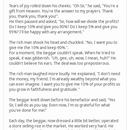
Tears of joy rolled down his cheeks. "Oh Sir," he said, "You're a
gift from Heaven. You're the answer to my prayers. Thank
you, thank you, thank you!".
He then paused and asked, "Sir, how will we divide the profits?
Do I keep 10% and give you 90%? Do I keep 5% and give you
95%? I'll be happy with any arrangement."
The rich man shook his head and chuckled. "No, I want you to
give me the 10% and keep 90%.".
For a moment, the beggar couldn't speak. When he tried to
speak, it was gibberish. "Uh, gee, uh, wow, I mean, huh?" He
couldn't believe his ears. The deal was too preposterous.
The rich man laughed more loudly. He explained, "I don't need
the money, my friend. I'm already wealthy beyond what you
can ever imagine. I want you to give me 10% of your profits so
you grow in faithfulness and gratitude."
The beggar knelt down before his benefactor and said, "Yes
Sir, I will do as you say. Even now, I'm so grateful for what
you've done for me!"
Each day, the beggar, now dressed a little bit better, operated
a store selling rice in the market. He worked very hard. He