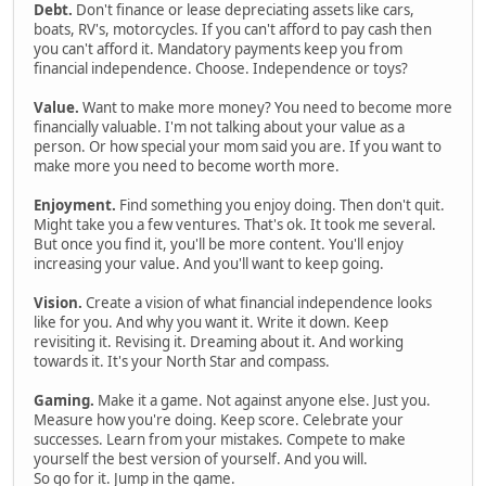
Debt.
Don't finance or lease depreciating assets like cars,
boats, RV's, motorcycles. If you can't afford to pay cash then
you can't afford it. Mandatory payments keep you from
financial independence. Choose. Independence or toys?
Value.
Want to make more money? You need to become more
financially valuable. I'm not talking about your value as a
person. Or how special your mom said you are. If you want to
make more you need to become worth more.
Enjoyment.
Find something you enjoy doing. Then don't quit.
Might take you a few ventures. That's ok. It took me several.
But once you find it, you'll be more content. You'll enjoy
increasing your value. And you'll want to keep going.
Vision.
Create a vision of what financial independence looks
like for you. And why you want it. Write it down. Keep
revisiting it. Revising it. Dreaming about it. And working
towards it. It's your North Star and compass.
Gaming.
Make it a game. Not against anyone else. Just you.
Measure how you're doing. Keep score. Celebrate your
successes. Learn from your mistakes. Compete to make
yourself the best version of yourself. And you will.
So go for it. Jump in the game.