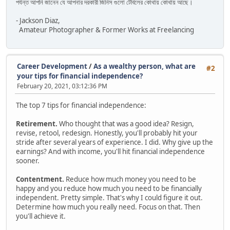
পর্যন্ত আপনি জানেন যে আপনার দরকারী জিনিস গুলো টেবিলের কোথায় কোথায় আছে।
- Jackson Diaz,
Amateur Photographer & Former Works at Freelancing
Career Development
/
As a wealthy person, what are
#2
your tips for financial independence?
February 20, 2021, 03:12:36 PM
The top 7 tips for financial independence:
Retirement.
Who thought that was a good idea? Resign,
revise, retool, redesign. Honestly, you'll probably hit your
stride after several years of experience. I did. Why give up the
earnings? And with income, you'll hit financial independence
sooner.
Contentment.
Reduce how much money you need to be
happy and you reduce how much you need to be financially
independent. Pretty simple. That's why I could figure it out.
Determine how much you really need. Focus on that. Then
you'll achieve it.