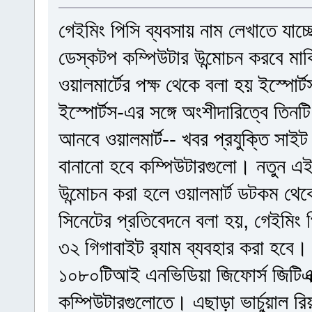
গেইমিং পিসি ব্যবসায় নাম লেখাতে যাচ্
ডেস্কটপ কম্পিউটার উন্মোচন করবে মার্ক
ওয়ালমার্টের পক্ষ থেকে বলা হয় ইস্পোর্
ইস্পোর্টস-এর সঙ্গে অংশীদারিত্বে তিন
আনবে ওয়ালমার্ট-- খবর প্রযুক্তি সাই
বানানো হবে কম্পিউটারগুলো। নতুন এই 
উন্মোচন করা হলে ওয়ালমার্ট ডটকম থে
সিনেটের প্রতিবেদনে বলা হয়, গেইমিং
৩২ গিগাবাইট র‍্যাম ব্যবহার করা হবে।
১০৮০টিআই এনভিডিয়া জিফোর্স জিটিএক্স 
কম্পিউটারগুলোতে। এছাড়া ভার্চুয়াল র