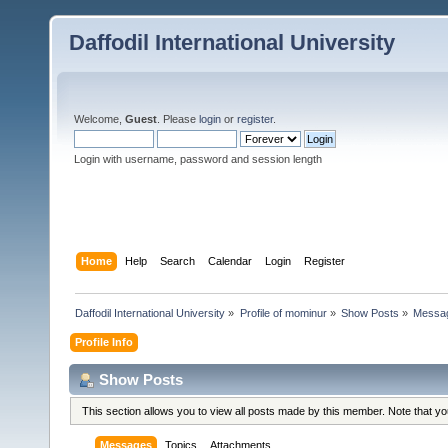
Daffodil International University
Welcome,
Guest
. Please
login
or
register
.
Login with username, password and session length
Home
Help
Search
Calendar
Login
Register
Daffodil International University
»
Profile of mominur
»
Show Posts
»
Messa
Profile Info
Show Posts
This section allows you to view all posts made by this member. Note that y
Messages
Topics
Attachments