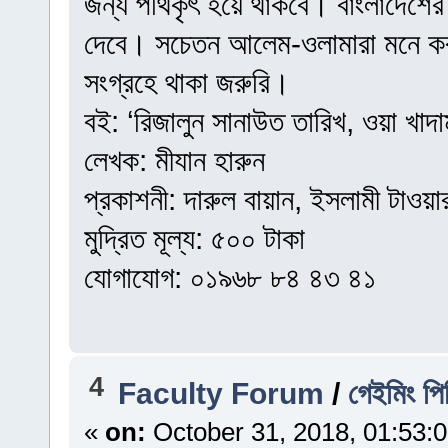
জন্য পথিকৃৎ হয়ে থাকবে। বাংলাদেশে
দেবে। সচেতন আলেম-ওলামারা মনে করছেন
সংগ্রহে থাকা জরুরি।
বই: ‘রিজালুন সানাউত তারিখ, ওয়া খাদ
লেখক: মীযান হারুন
প্রকাশনী: দারুল বায়ান, ইসলামী টাওয়ার
মুদ্রিত মূল্য: ৫০০ টাকা
যোগাযোগ: ০১৯৬৮ ৮৪ ৪৩ ৪১
4
Faculty Forum
/
গেইমিং পি
«
on:
October 31, 2018, 01:53: