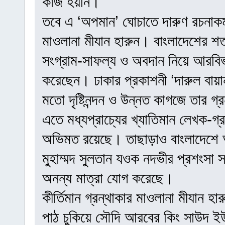
কাজ হয়নি।
তবে এ ‘অপমান’ ঘোচাতে দারুণ রচনাকর
মাওলানা মীযান হারুন। বাংলাদেশের শ
সংগ্রাম-সাফল্য ও অবদান নিয়ে আরবিভ
করেছেন। ঢাকার প্রকাশনী ‘দারুল বায়
মতো দৃষ্টিনন্দন ও উন্নত কাগজে তার গ
এতে মধ্যপ্রাচ্যের খ্যাতিমান লেখক-গ
অভিমত রয়েছে। তাছাড়াও বাংলাদেশে আরব
মুহাম্মদ সুলতান যওক নদভীর প্রশংসা সম
অনন্য মাত্রা যোগ করেছে।
কীর্তিমান গ্রন্থাকার মাওলানা মীযান হার
পাঠ চুকিয়ে সৌদি আরবের কিং সাউদ ইউন