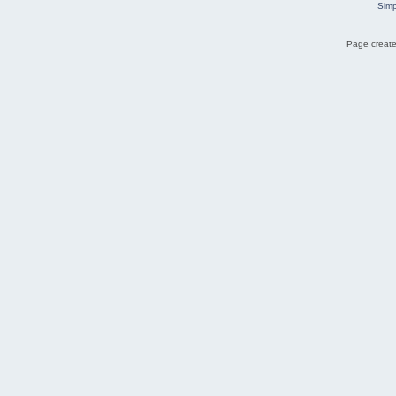
Simp
Page create