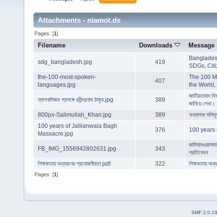
Attachments - niamot.ds
Pages: [
1
]
Filename
Downloads
Message
Bangladesh
sdg_bangladesh.jpg
419
SDGs, Citi
the-100-most-spoken-
The 100 M
407
languages.jpg
the World,
জাতীয়তাবাদ বিষয়
ন্যাশনালিজম প্রসঙ্গে রবীন্দ্রনাথ ঠাকুর.jpg
389
জানিয়ে লেখা।
800px-Salimullah_Khan.jpg
389
অধ্যাপক সলিমুল
100 years of Jallianwala Bagh
376
100 years 
Massacre.jpg
জালিয়ানওয়ালাবা
FB_IMG_1556942802631.jpg
343
প্রতিবেদন
শিক্ষকতায় অধ্যয়নের প্রয়োজনীয়তা.pdf
322
শিক্ষকতায় অধ্
Pages: [
1
]
SMF 2.0.1