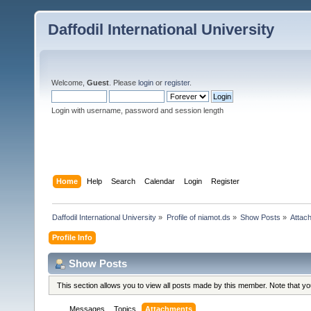
Daffodil International University
Welcome,
Guest
. Please
login
or
register
.
Login with username, password and session length
Home
Help
Search
Calendar
Login
Register
Daffodil International University
»
Profile of niamot.ds
»
Show Posts
»
Attac
Profile Info
Show Posts
This section allows you to view all posts made by this member. Note that y
Messages
Topics
Attachments