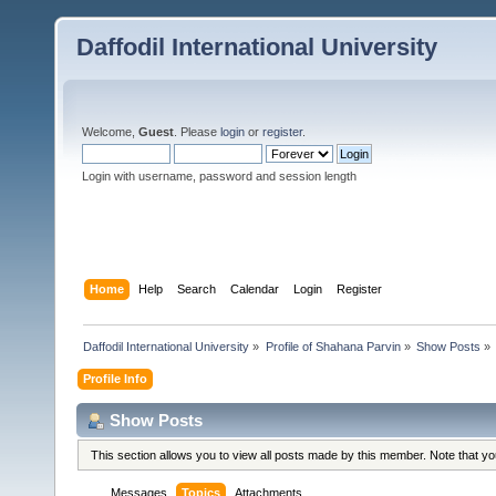
Daffodil International University
Welcome,
Guest
. Please
login
or
register
.
Login with username, password and session length
Home
Help
Search
Calendar
Login
Register
Daffodil International University
»
Profile of Shahana Parvin
»
Show Posts
»
Profile Info
Show Posts
This section allows you to view all posts made by this member. Note that y
Messages
Topics
Attachments