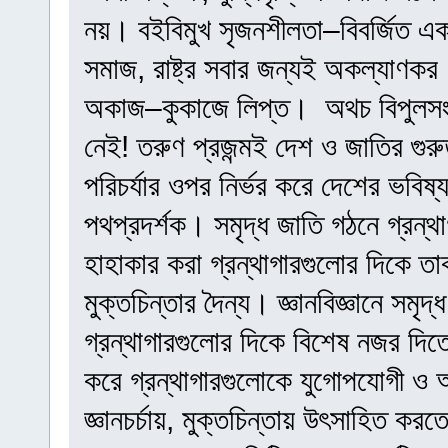
নয়। বইবিমুখ সৃজনশীলতা–বিবর্জিত একট
সমাজ, রাষ্ট্র সবার জন্যই অকল্যাণকর
অকাজ–কুকাজে লিপ্ত। ‌ অথচ বিপুলসংখ্
নেই! তরুণ প্রজন্মই দেশ ও জাতির গুরুত
পরিচর্যার ওপর নির্ভর করে দেশের ভবি
পথপ্রদর্শক। সমৃদ্ধ জাতি গঠনে গ্রন্থাগ
হাহাকার করা গ্রন্থাগারগুলোর দিকে তাক
মুক্তচিন্তার দৈন্য। জ্ঞানবিজ্ঞানে সম
গ্রন্থাগারগুলোর দিকে বিশেষ নজর দিত
করে গ্রন্থাগারগুলোকে যুগোপযোগী ও আ
জ্ঞানচর্চায়, মুক্তচিন্তায় উৎসাহিত ক