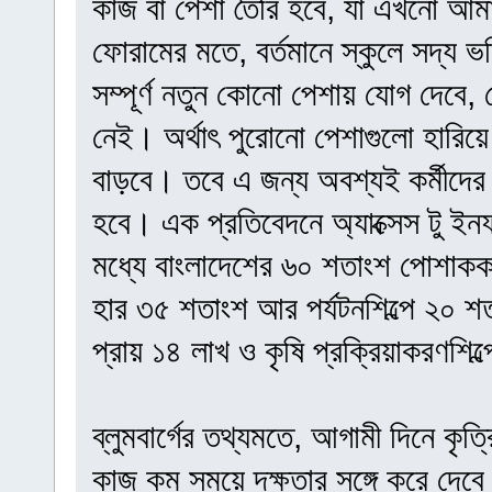
কাজ বা পেশা তৈরি হবে, যা এখনো আমা
ফোরামের মতে, বর্তমানে স্কুলে সদ্য ভর
সম্পূর্ণ নতুন কোনো পেশায় যোগ দেবে,
নেই। অর্থাৎ পুরোনো পেশাগুলো হারিয়ে
বাড়বে। তবে এ জন্য অবশ্যই কর্মীদের নত
হবে। এক প্রতিবেদনে অ্যাক্সেস টু 
মধ্যে বাংলাদেশের ৬০ শতাংশ পোশাককর্
হার ৩৫ শতাংশ আর পর্যটনশিল্পে ২০ শ
প্রায় ১৪ লাখ ও কৃষি প্রক্রিয়াকরণশিল্
ব্লুমবার্গের তথ্যমতে, আগামী দিনে কৃত্
কাজ কম সময়ে দক্ষতার সঙ্গে করে দেব