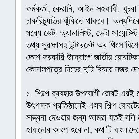
কর্মকর্তা, কেরানি, আইন সহকারী, খুচরা 
চাকরিচ্যুতির ঝুঁকিতে থাকবে। অন্যদি
মধ্যে ডেটা অ্যানালিস্ট, ডেটা সায়েন্টিস
তথ্য সুরক্ষাসহ ইন্টারনেট অব থিংস বিশে
দেশে সরকারি উদ্যোগে জাতীয় রোবট
কৌশলপত্রে নিচের দুটি বিষয়ে নজর দ
১. শিল্পে ব্যবহার উপযোগী রোবট এরই 
উৎপাদক প্রতিষ্ঠানেই এসব শিল্প রোবটের
সান্ত্বনা দেওয়ার জন্য আমরা যতই বলি না
হারানোর কারণ হবে না, কথাটি বাংলাদ