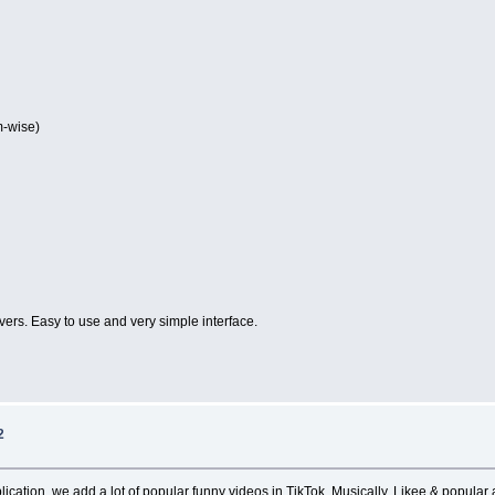
m-wise)
overs. Easy to use and very simple interface.
2
plication, we add a lot of popular funny videos in TikTok, Musically, Likee & popular