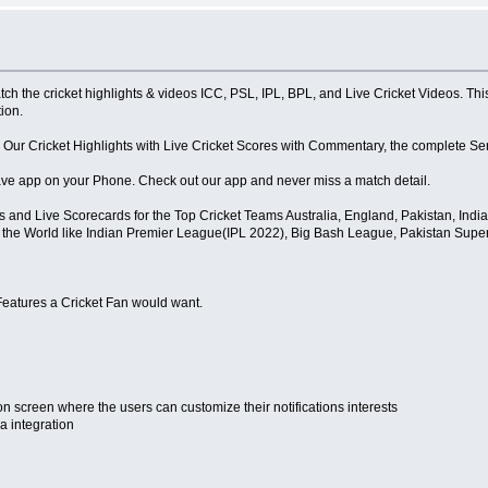
tch the cricket highlights & videos ICC, PSL, IPL, BPL, and Live Cricket Videos. This 
ion.
s, Our Cricket Highlights with Live Cricket Scores with Commentary, the complete Se
ave app on your Phone. Check out our app and never miss a match detail.
s and Live Scorecards for the Top Cricket Teams Australia, England, Pakistan, India
the World like Indian Premier League(IPL 2022), Big Bash League, Pakistan Super
 Features a Cricket Fan would want.
on screen where the users can customize their notifications interests
ia integration