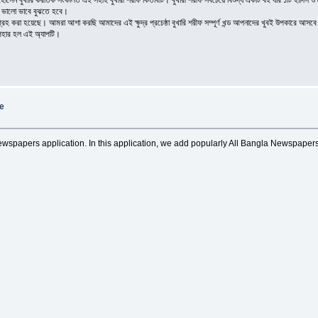
মাইল হোসেন বুখারি করতিক সংকলিত এই সহীহ বুখারী শরীফ কিতাবটি। বুখারী শরীফ সবচেয়ে বিশুদ্ধ একটি বই যার ১টি হাদিস ও
ড ভালো ভাবে বুঝতে হবে।
গ্রহ করা হয়েছে। আমরা আশা করছি আমাদের এই ক্ষুদ্র প্রচেষ্ঠা বুখারি শরীফ সম্পূর্ণ খন্ড আপনাদের খুবই উপকারে আসবে
 উপহার হল এই অ্যাপটি।
ne
wspapers application. In this application, we add popularly All Bangla Newspape