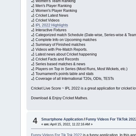
🏏 Women's Team Ranking
🏏 Men's Player Ranking
🏏 Women's Player Ranking
🏏 Cricket Latest News
🏏 Cricket Videos
🏏
IPL 2022 Highlights
🏏 Interactive Fixtures
🏏 Categorized match Schedule (Date-wise, Series-wise & Tea
🏏 Complete Info on Upcoming matches
🏏 Summary of Finished matches
🏏 Videos with Pre-Match Reports.
🏏 Latest news about Cricket happening
🏏 Cricket Facts and Records
🏏 Series based matches & news
🏏 Players on Top in Series (Most Runs, Most Wickets, etc.)
🏏 Tournament's points table and stats
🏏 Coverage of all International T20s, ODIs, TESTs
Cricket Live Score ~ IPL 2022 is a great application for cricket l
Download & Enjoy Cricket Mathes.
4
Smartphone Application
/
Funny Videos For TikTok 202
«
on:
April 15, 2022, 11:22:16 AM »
Funny Videos For Tik Tok 2022
is a funny application. In this ap