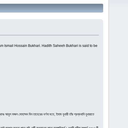
mam Ismail Hossain Bukhari. Hadith Saheeh Bukhari is said to be
ঃ আবুল ফজল মোহাম্মদ বিন তাহেরের বর্ণনা মতে, ইমাম বুখারী তাঁর গ্রন্থখানি বুখারাতে