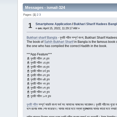
Messages - ismail-324
Pages: [
1
]
2
3
1
Smartphone Application
/
Bukhari Sharif Hadees Bang
«
on:
April 15, 2022, 11:29:17 AM »
Bukhari sharif Bangla
- বুখারী শরীফ সম্পূর্ণ বাংলা, Bukhari Sharif 
The book of
Sahih Bukhari Sharif
in Bangla is the famous book o
the one who has compiled the correct Hadith in the book.
***App Feature***
📓 বুখারী শরীফ ১ম খন্ড
📓 বুখারী শরীফ ২য় খন্ড
📓 বুখারী শরীফ ৩য় খন্ড
📓 বুখারী শরীফ ৪র্থ খন্ড
📓 বুখারী শরীফ ৫ম খন্ড
📓 বুখারী শরীফ ৬ষ্ঠ খন্ড
📓 বুখারী শরীফ ৭ম খন্ড
📓 বুখারী শরীফ ৮ম খন্ড
📓 বুখারী শরীফ ৯ম খন্ড
📓 বুখারী শরীফ ১০ম খন্ড
বুখারী শরীফ
সম্পূর্ণ আরবি বাংলা অর্থ সহ আমাদের আজকের আয়োজন। বুখারী শরীফের পুরো নাম হল
বসে রচনার কাজ শেষ করেছেন। আবার কারো মতে মক্কা মুয়াজ্জামায় আবার কারো মতে বসর