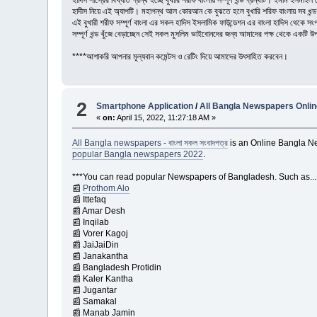
হাদিস শাস্রের বিখ্যাত গ্রন্থ হচ্ছে বুখারি শরীফ বাংলায় সম্পূর্ণ খন্ড গ্রন্থটি। ইমাম ইস
হাদীস নিয়ে এই অ্যাপটি। মহাগন্থ আল কোরআন কে বুঝতে হলে বুখারি শরিফ বাংলায় সব খন্
এই বুখারী শরীফ সম্পূর্ণ বাংলা এর সকল হাদিস ইসলামিক ফাউন্ডেশন এর বাংলা হাদিস থেকে সং
সম্পূর্ণ খন্ড খুঁজে বেড়াচ্ছেন সেই সকল মুসলিম ভাইবোনদের জন্য আমাদের পক্ষ থেকে একটি
****আশাকরি আপনার মূল্যবান কমেন্টস ও রেটিং দিয়ে আমাদের উৎসাহিত করবেন।
2
Smartphone Application
/
All Bangla Newspapers Onli
«
on:
April 15, 2022, 11:27:18 AM »
All Bangla newspapers - বাংলা সকল সংবাদপত্র
is an Online Bangla Ne
popular Bangla newspapers 2022
.
***You can read popular Newspapers of Bangladesh. Such as...
📰
Prothom Alo
📰 Ittefaq
📰 Amar Desh
📰 Inqilab
📰 Vorer Kagoj
📰 JaiJaiDin
📰 Janakantha
📰 Bangladesh Protidin
📰 Kaler Kantha
📰 Jugantar
📰 Samakal
📰 Manab Jamin