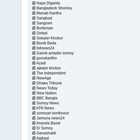
📰 Naya Diganta
📰 Bangladesh Shomoy
📰 Manab Kantha
📰 Sangbad
📰 Sangram
📰 Bortoman
📰 Dinkal
📰 Sokaler Khobor
📰 Bonik Barta
📰 bdnews24
📰 Dainik amader somoy
📰 gonokantho
📰 Azadi
📰 ajkaler khobor
📰 The Independent
📰 NewAge
📰 Dhaka Tribune
📰 News Today
📰 New Nation
📰 BBC Bangla
📰 Somoy News
📰 ATN News
📰 somoyer konthosor
📰 Jamuna news24
📰 Ananda Bazar
📰 Ei Somoy
📰 Ganashakti
📰 Aajkaal