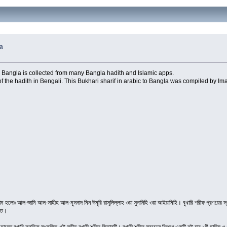
la
Hadees Bangla is collected from many Bangla hadith and Islamic apps.
f the hadith in Bengali. This Bukhari sharif in arabic to Bangla was compiled by I
োঃ আল-জামি আল-সাহীহ আল-মুসনাদ মিন উমুরি রাসূলিল্লাহ ওয়া সুনানিহি ওয়া আইয়ামিহি। বুখারি শরীফ প্রণয়ের স্থান
াতে।