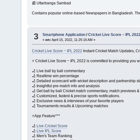
📰 Uttarbanga Sambad
Contains popular online-based Newspapers in Bangladesh. The a
3
Smartphone Application
/
Cricket Live Score ~ IPL 202
«
on:
April 15, 2022, 11:25:16 AM »
Cricket Live Score ~ IPL 2022
Instant Cricket Match Updates, Cri
⚡️ Cricket Live Score ~ IPL 2022 is committed to providing you 
🏏 Live ball by ball commentary
🏏 Realtime win percentage
🏏 Detailed scorecard with wicket description and partnership st
🏏 Insightful pre-match info and analysis
🏏 Get ball by ball Cricket match commentary, match previews & 
🏏 Customized, fastest & precise sports notifications.
🏏 Exclusive news & interviews of your favorite players
🏏 Tournaments results & Upcoming matches
⚡️App Feature***
🏏
Live Cricket Score
🏏
Live IPL Score
🏏 Men's Team Ranking