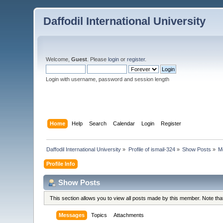
Daffodil International University
Welcome,
Guest
. Please
login
or
register
.
Login with username, password and session length
Home
Help
Search
Calendar
Login
Register
Daffodil International University
»
Profile of ismail-324
»
Show Posts
»
M
Profile Info
Show Posts
This section allows you to view all posts made by this member. Note th
Messages
Topics
Attachments