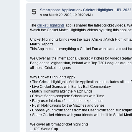
5
Smartphone Application
/
Cricket Highlights ~ IPL 2022
«
on:
March 20, 2022, 10:26:20 AM »
The
cricket Highlights
app is shared the latest cricket videos. Wa
Watch the Cricket Match Highlights Videos by using this applicat
Cricket Highlights brings you the latest Cricket Match Highlight
Match Reports.
This App includes everything a Cricket Fan wants and a must-h
We Cover all the International Cricket Matches for Video Replay
Bangladesh, Afghanistan, Ireland with Top T20 Leagues around 
all these Cricket Leagues.
Why Cricket Highlights App?
• The Cricket Highlights Mobile Application that Includes all the
• Live Cricket Scores with Ball by Ball Commentary
• Match Highlights after the Match Ends
• Cricket Series complete Schedules with Time
• Easy user Interface for the better experience
• Push Notifications for the Matches and Series
• Choose your Notifications from the User Notification subscripti
• Share Cricket Videos with your friends with built-in Social Med
We cover all format cricket highlights:
1. ICC World Cup