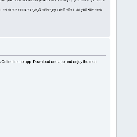
 কেউ প্রমান করতে পারে নাই যেটি কুরআনের সাথে অসঙ্গতিপূর্ণ। বুখারী শরীফ সম্পূর্ণ ৭৫৬৩ টি
। বলা যায় আল কোরআনের ব্যাখ্যাই হাদীস গ্রন্থ বোখারী শরীফ। যারা বুখারী শরীফ বাংলায়
rs Online in one app. Download one app and enjoy the most