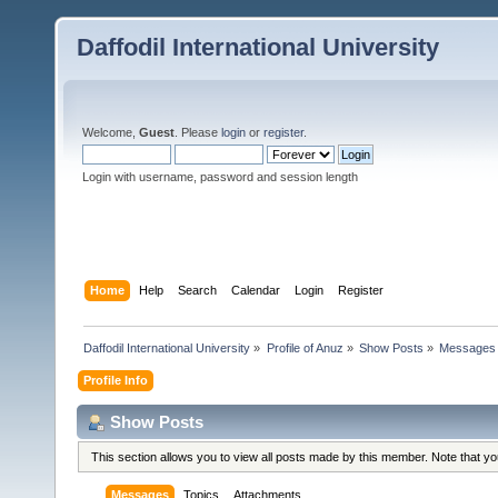
Daffodil International University
Welcome,
Guest
. Please
login
or
register
.
Login with username, password and session length
Home
Help
Search
Calendar
Login
Register
Daffodil International University
»
Profile of Anuz
»
Show Posts
»
Messages
Profile Info
Show Posts
This section allows you to view all posts made by this member. Note that y
Messages
Topics
Attachments