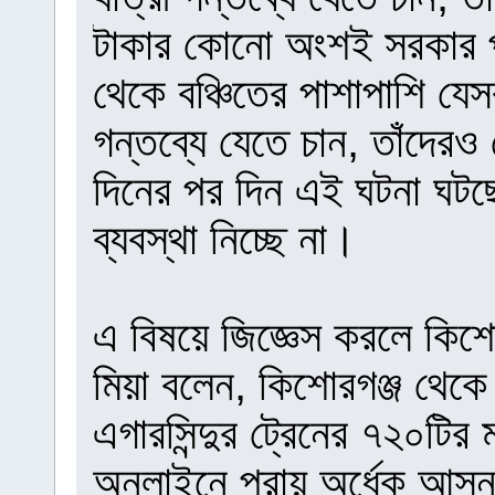
টাকার কোনো অংশই সরকার প
থেকে বঞ্চিতের পাশাপাশি যে
গন্তব্যে যেতে চান, তাঁদে
দিনের পর দিন এই ঘটনা ঘটছে
ব্যবস্থা নিচ্ছে না।
এ বিষয়ে জিজ্ঞেস করলে কিশো
মিয়া বলেন, কিশোরগঞ্জ থেক
এগারসিন্দুর ট্রেনের ৭২০ট
অনলাইনে প্রায় অর্ধেক আসন ঘ