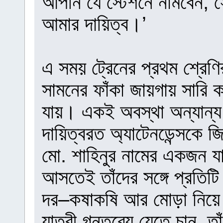
আপনি যে স্টেশনে নামবেন, স
আমার দায়িত্ব।’
এ সময় ট্রেনের প্রথম শ্রেণ
সামনের ফাঁকা জায়গায় সারি ক
যায়। একই অবস্থা অন্যান্য
দায়িত্বরত অ্যাটেনডেন্সকে
মো. শাহিনুর নামের একজন যাত
আসতেই তাঁদের সঙ্গে প্রতিটি 
দর–কষাকষি আর মোড়া নিয়ে ট
যাত্রী গন্তব্যে যেতে চান,