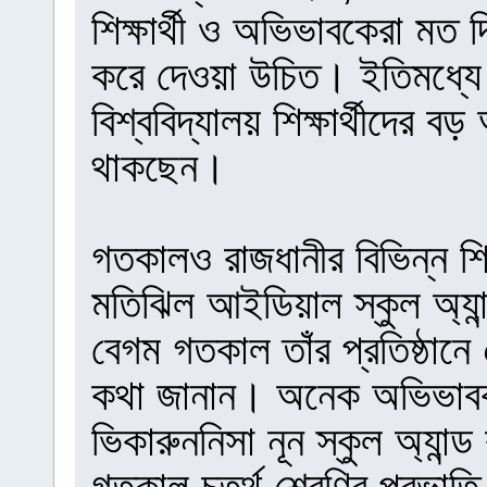
শিক্ষার্থী ও অভিভাবকেরা মত দি
করে দেওয়া উচিত। ইতিমধ্য
বিশ্ববিদ্যালয় শিক্ষার্থীদের 
থাকছেন।
গতকালও রাজধানীর বিভিন্ন শিক
মতিঝিল আইডিয়াল স্কুল অ্যা
বেগম গতকাল তাঁর প্রতিষ্ঠা
কথা জানান। অনেক অভিভাবক স
ভিকারুননিসা নূন স্কুল অ্যান
গতকাল চতুর্থ শ্রেণির প্রভা