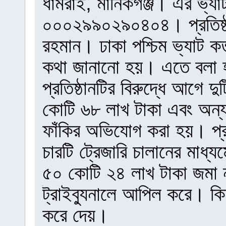
ধামরাই, মানিকগঞ্জ। এর ভ্যাট
০০০২৯৯০২৯০৪০৪। প্রতিষ্ঠা
রহমান। ঢাকা পশ্চিম ভ্যাট কর
কথা জানানো হয়। এতে বলা হয়, 
প্রতিষ্ঠানটির বিরুদ্ধে আগে
কোটি ৬৮ লাখ টাকা এবং অন্য
ফাঁকির অভিযোগ করা হয়। প্রথম
চারটি ট্রেজারি চালানের মাধ
৫০ কোটি ২৪ লাখ টাকা জমা না
ট্রাইব্যুনালে আপিল করে। কিন
করে দেয়।