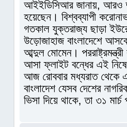
আইইডিসিআর জানায়, আরও দু
হয়েছেন। বিশ্বব্যাপী করোনাভ
গতকাল যুক্তরাজ্য ছাড়া ইউ
উড়োজাহাজ বাংলাদেশে আসবে না 
আব্দুল মোমেন। পররাষ্ট্রমন্ত
আসা ফ্লাইট বন্ধের এই নিষেধা
আজ রোববার মধ্যরাত থেকে এই
বাংলাদেশ যেসব দেশের নাগর
ভিসা দিয়ে থাকে, তা ৩১ মার্চ 