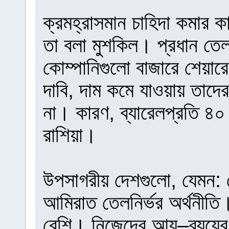
ক্রমহ্রাসমান চাহিদা কমার 
তা বলা মুশকিল। প্রধান তে
কোম্পানিগুলো বাজারে শেয়ারে
দাবি, দাম কমে যাওয়ায় তাদে
না। কারণ, ব্যারেলপ্রতি ৪০
রাশিয়া।
উপসাগরীয় দেশগুলো, যেমন:
আমিরাত তেলনির্ভর অর্থনীত
বেশি। নিজেদের আয়–ব্যয়ের হ