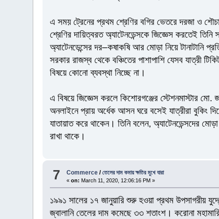
এ সময় ট্রেনের প্রথম শ্রেণির বগির ভেতরে দরজা ও শৌচা
শ্রেণির দায়িত্বরত অ্যাটেনডেন্সকে জিজ্ঞেস করতেই তিনি 
অ্যাটেনডেন্সের দর–কষাকষি আর মোড়া নিয়ে টানাটানি প্র
সরকার রাজস্ব থেকে বঞ্চিতের পাশাপাশি যেসব যাত্রী টি
বিষয়ে কোনো ব্যবস্থা নিচ্ছে না।
এ বিষয়ে জিজ্ঞেস করলে কিশোরগঞ্জের স্টেশনমাস্টার মো
অনলাইনে প্রায় অর্ধেক আসন ঘরে বসেই যাত্রীরা বুকিং দ
যাতায়াত করে থাকেন। তিনি বলেন, অ্যাটেনডেন্সদের মোড়া 
রাখা থাকে।
7
Commerce
/
তেলের দাম কমায় ক্ষতির মুখে যারা
«
on:
March 11, 2020, 12:06:16 PM »
১৯৯১ সালের ১৭ জানুয়ারি শুরু হওয়া প্রথম উপসাগরীয় যু
জ্বালানি তেলের দাম কমেছে ৩৩ শতাংশ। করোনা মহামারি