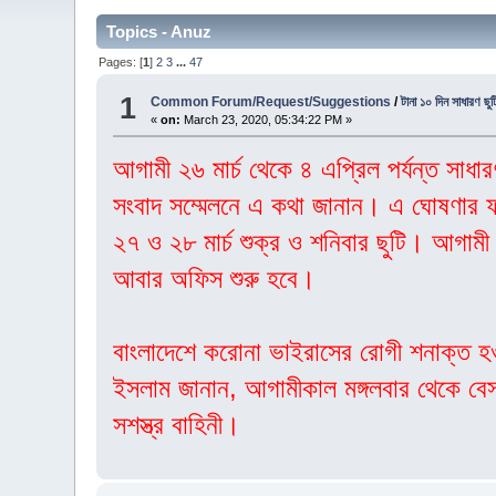
Topics - Anuz
Pages: [
1
]
2
3
...
47
1
Common Forum/Request/Suggestions
/
টানা ১০ দিন সাধারণ ছু
«
on:
March 23, 2020, 05:34:22 PM »
আগামী ২৬ মার্চ থেকে ৪ এপ্রিল পর্যন্ত সা
সংবাদ সম্মেলনে এ কথা জানান। এ ঘোষণার ফলে
২৭ ও ২৮ মার্চ শুক্র ও শনিবার ছুটি। আগামী
আবার অফিস শুরু হবে।
বাংলাদেশে করোনা ভাইরাসের রোগী শনাক্ত হও
ইসলাম জানান, আগামীকাল মঙ্গলবার থেকে বেস
সশস্ত্র বাহিনী।