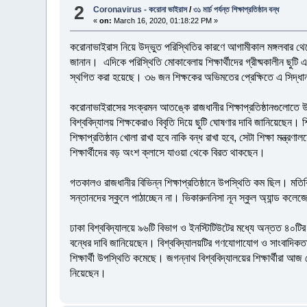
2
Coronavirus - করোনা ভাইরাস
/
৩১ মার্চ পর্যন্ত শিক্ষাপ্রতিষ্ঠান বন্ধ
«
on:
March 16, 2020, 01:18:22 PM »
করোনাভাইরাস নিয়ে উদ্ভুত পরিস্থিতির কারণে আগামীকাল মঙ্গলবার থেকে
জানান। এদিকে পরিস্থিতি মোকাবেলায় শিক্ষার্থীদের গ্রীষ্মকালীন ছুটি এগ
স্থগিত করা হয়েছে। ৩৬ জন শিক্ষকের অভিমতের প্রেক্ষিতে এ সিদ্ধ
করোনাভাইরাসের সংক্রমন আতঙ্কে রাজধানীর শিক্ষাপ্রতিষ্ঠানগুলোতে উপস্থ
বিশ্ববিদ্যালয় শিক্ষকেরাও বিবৃতি দিয়ে ছুটি ঘোষণার দাবি জানিয়েছেন। শি
শিক্ষাপ্রতিষ্ঠান খোলা রাখা হবে নাকি বন্ধ রাখা হবে, সেটা শিক্ষা মন
শিক্ষার্থীদের বড় অংশ ক্লাসে যাওয়া থেকে বিরত থাকছেন।
গতকালও রাজধানীর বিভিন্ন শিক্ষাপ্রতিষ্ঠানে উপস্থিতি কম ছিল। ম
সন্তানদের স্কুলে পাঠাচ্ছেন না। ভিকারুননিসা নূন স্কুল অ্যান্ড ক
ঢাকা বিশ্ববিদ্যালয়ে ৯৬টি বিভাগ ও ইনস্টিটিউটের মধ্যে অন্তত ৪০টির শ
বন্ধের দাবি জানিয়েছেন। বিশ্ববিদ্যালয়টির গণযোগাযোগ ও সাংবাদিকতা বি
শিক্ষার্থী উপস্থিতি কমেছে। জগন্নাথ বিশ্ববিদ্যালয়ের শিক্ষার্থীরা আজ
নিয়েছেন।