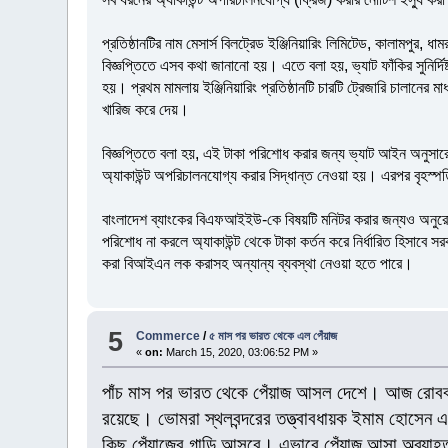
প্রতিষ্ঠানটির নাম মেসার্স বিলট্রেড ইঞ্জিনিয়ারিং লিমিটেড, কালামপুর
বিজ্ঞপ্তিতে এসব কথা জানানো হয়। এতে বলা হয়, ভ্যাট ফাঁকির সুনির্
হয়। প্রথম মামলায় ইঞ্জিনিয়ারিং প্রতিষ্ঠানটি চারটি ট্রেজারি চালানে
খারিজ করে দেয়।
বিজ্ঞপ্তিতে বলা হয়, এই টাকা পরিশোধ করার জন্য ভ্যাট আইন অনুসারে
অ্যাকাউন্ট অপরিচালনযোগ্য করার সিদ্ধান্ত নেওয়া হয়। এরপর বৃহস্
বাংলাদেশ ব্যাংকের বিএফআইইউ-কে বিষয়টি মনিটর করার জন্যও অনুরো
পরিশোধ না করলে অ্যাকাউন্ট থেকে টাকা কর্তন করে নির্ধারিত হিসাবে স
করা বিআইএন লক করাসহ অন্যান্য ব্যবস্থা নেওয়া হতে পারে।
5
Commerce
/
৫ মাস পর ভারত থেকে এল পেঁয়াজ
«
on:
March 15, 2020, 03:06:52 PM »
পাঁচ মাস পর ভারত থেকে পেঁয়াজ আসল দেশে। আজ রোববার দ
রয়েছে। ভোমরা স্থলবন্দরের তত্ত্বাবধায়ক ইমাম হোসেন এ
কিছু পেঁয়াজের গাড়ি আসবে। এভাবে পেঁয়াজ আসা অব্যা