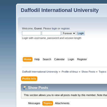
Daffodil International University
Welcome,
Guest
. Please
login
or
register
.
Login with username, password and session length
Home
Help
Search
Calendar
Login
Register
Daffodil International University
»
Profile of Anuz
»
Show Posts
»
Topics
Profile Info
Show Posts
This section allows you to view all posts made by this member. Note th
Messages
Topics
Attachments