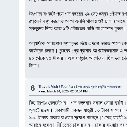
উৎপাদন সংকটে পড়ে গত বছরের ২৯ সেপ্টেম্বর পেঁয়াজ রপ্ত
রপ্তানি বন্ধ করলেও আগে এলসি থাকায় ওই চালান আসে। পা
স্থলবন্দর দিয়ে আজ ৯টি পেঁয়াজের গাড়ি বাংলাদেশে ঢুকল।
অন্যদিকে বেনাপোল স্থলবন্দর দিয়ে এখনো ভারত থেকে কো
কার্যক্রম চলছে। বন্দরের প্রোগ্রামার আখতারুজ্জামান এ 
৪০ থেকে ৪৫ টাকায়। এক সপ্তাহ আগেও যা ছিল ৬০ থেকে
টাকা।
6
Travel / Visit / Tour
/
১০০ টাকার মোড়ায় প্রথম শ্রেণির কামরায় ভ্রমণ
«
on:
March 14, 2020, 02:50:04 PM »
কিশোরগঞ্জ রেলস্টেশন। গত মঙ্গলবার সকাল সোয়া ছয়টা। আ
অ্যাটেনডেন্স। ঢাকাগামী একজন যাত্রী ৮০ টাকা সাধেন।
১০০ টাকায় ঢাকায় যাওয়ার সুযোগ পাচ্ছেন।’ সেই যাত্রী 
আরামে বসেন। নিশ্চিন্তে ঢাকায় যান। ঢাকায় যাওয়ার পর 