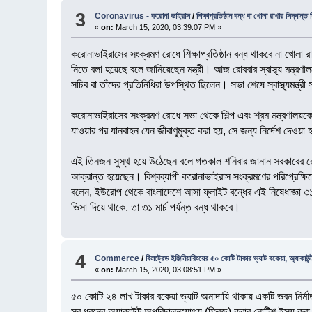
3
Coronavirus - করোনা ভাইরাস
/
শিক্ষাপ্রতিষ্ঠান বন্ধ বা খোলা রাখার সিদ্ধান্ত শ
«
on:
March 15, 2020, 03:39:07 PM »
করোনাভাইরাসের সংক্রমণ রোধে শিক্ষাপ্রতিষ্ঠান বন্ধ থাকবে না খোলা রাখা 
নিতে বলা হয়েছে বলে জানিয়েছেন মন্ত্রী। আজ রোববার স্বাস্থ্য মন্ত্
সচিব বা তাঁদের প্রতিনিধিরা উপস্থিত ছিলেন। সভা শেষে স্বাস্থ্যমন্ত্র
করোনাভাইরাসের সংক্রমণ রোধে সভা থেকে শিল্প এবং শ্রম মন্ত্রণালয়কে
যাওয়ার পর যানবাহন যেন জীবাণুমুক্ত করা হয়, সে জন্য নির্দেশ দে
এই তিনজন সুস্থ হয়ে উঠেছেন বলে গতকাল শনিবার জানান সরকারের রো
আক্রান্ত হয়েছেন। বিশ্বব্যাপী করোনাভাইরাস সংক্রমণের পরিপ্রেক্ষিত
বলেন, ইউরোপ থেকে বাংলাদেশে আসা ফ্লাইট বন্ধের এই নিষেধাজ্ঞা ৩১
ভিসা দিয়ে থাকে, তা ৩১ মার্চ পর্যন্ত বন্ধ থাকবে।
4
Commerce
/
বিলট্রেড ইঞ্জিনিয়ারিংয়ের ৫০ কোটি টাকার ভ্যাট বকেয়া, অ্যাকাউন্
«
on:
March 15, 2020, 03:08:51 PM »
৫০ কোটি ২৪ লাখ টাকার বকেয়া ভ্যাট অনাদায়ি থাকায় একটি ভবন নির্মাতা (ব
সব ধরনের অ্যাকাউন্ট অপরিচালনযোগ্য (ফ্রিজ) করার নোটিশ ইস্যু কর