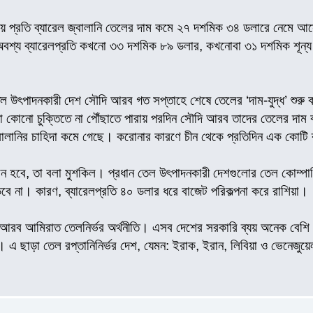
 প্রতি ব্যারেল জ্বালানি তেলের দাম কমে ২৭ দশমিক ৩৪ ডলারে নেমে আস
 অবশ্য ব্যারেলপ্রতি কখনো ৩৩ দশমিক ৮৯ ডলার, কখনোবা ৩১ দশমিক শূন
ল উৎপাদনকারী দেশ সৌদি আরব গত সপ্তাহে শেষে তেলের ‘দাম-যুদ্ধ’ শুরু 
 কোনো চুক্তিতে না পৌঁছাতে পারায় পরদিন সৌদি আরব তাদের তেলের দাম ক
্বালানির চাহিদা কমে গেছে। করোনার কারণে চীন থেকে প্রতিদিন এক কোটি 
ান হবে, তা বলা মুশকিল। প্রধান তেল উৎপাদনকারী দেশগুলোর তেল কোম্পান
ড়বে না। কারণ, ব্যারেলপ্রতি ৪০ ডলার ধরে বাজেট পরিকল্পনা করে রাশিয়া।
 আরব আমিরাত তেলনির্ভর অর্থনীতি। এসব দেশের সরকারি ব্যয় অনেক বেশি।
ছাড়া তেল রপ্তানিনির্ভর দেশ, যেমন: ইরাক, ইরান, লিবিয়া ও ভেনেজুয়েলাক
।