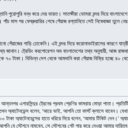
ানি পুরোপুরি বন্ধ করে দেয় ভারত। সাতক্ষীরা ভোমরা বন্দর দিয়ে বাংলাদে
ঁচ মাস পর ফেব্রুয়ারির শেষে পেঁয়াজ রপ্তানিতে সেই নিষেধাজ্ঞা তুলে নে
নো পেঁয়াজের গাড়ি ঢোকেনি। এই বন্দর দিয়ে করোনাভাইরাসের কারণে যাত্রী
তথ্য জানান। ট্রেডিং করপোরেশন অব বাংলাদেশের তথ্য অনুযায়ী, আজ রাজধানীর
 ৭০ টাকা। বিভিন্ন দেশ থেকে আমদানি করা পেঁয়াজ বিক্রি হচ্ছে ৪০ 
ন্তনগর এগারসিন্দুর ট্রেনের প্রথম শ্রেণির কামরায় মোড়া পাতা। প্রতিট
 তখন অ্যাটেনডেন্স বলেন, ‘আরে ভাই, আপনি তো ফার্স্ট ক্লাসে যাবেন। 
১০০ টাকা অ্যাটেনডেন্সের হাতে ধরিয়ে দিয়ে বলেন, ‘আমার টিকিট দেন।’ অ্
আপনি যে স্টেশনে নামবেন, সে স্টেশনের গেট পার করে দেওয়া আমার দায়িত্