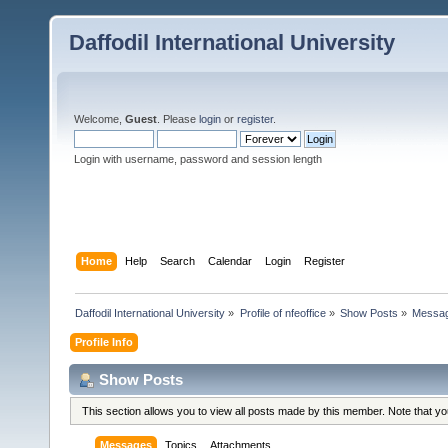
Daffodil International University
Welcome,
Guest
. Please
login
or
register
.
Login with username, password and session length
Home
Help
Search
Calendar
Login
Register
Daffodil International University
»
Profile of nfeoffice
»
Show Posts
»
Messa
Profile Info
Show Posts
This section allows you to view all posts made by this member. Note that y
Messages
Topics
Attachments