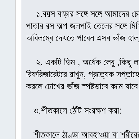
১.বয়স বাড়ার সঙ্গে সঙ্গে আমাদের চেহার
পাতার রস অল্প জলপাই তেলের সঙ্গে মিশ
অবিলম্বে দেখতে পাবেন এসব ভাঁজ হাল
২. একটি ডিম , অর্ধেক লেবু ,কিছু লব
রিফরিজারেটরে রাখুন, প্রত্যেক সপ্তাহে
করলে চোখের ভাঁজ স্পষ্টভাবে কমে যাব
৩.শীতকালে ঠোঁট সংরক্ষণ করা:
শীতকালে ঠাণ্ডা আবহাওয়া বা শরীরের