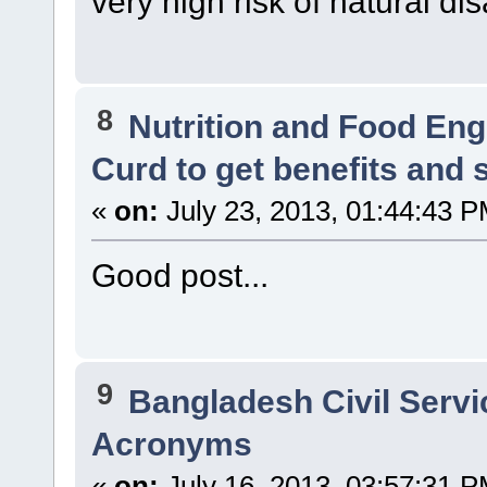
very high risk of natural disa
8
Nutrition and Food Eng
Curd to get benefits and 
«
on:
July 23, 2013, 01:44:43 P
Good post...
9
Bangladesh Civil Serv
Acronyms
«
on:
July 16, 2013, 03:57:31 P