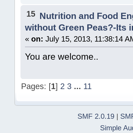
15
Nutrition and Food En
without Green Peas?-Its 
«
on:
July 15, 2013, 11:38:14 A
You are welcome..
Pages: [
1
]
2
3
...
11
SMF 2.0.19
|
SMF
Simple Au