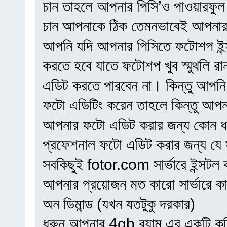
চান তাহলে আপনার পিসি’ও পাওয়ারফুল
চান আপনাকে ঠিক তেমনভাবেই আপনার 
আপনি যদি আপনার পিসিতে ফটোশপ ইন্
করতে হবে যাতে ফটোশপ খুব স্মুথলি
এডিট করতে পারবেন না। কিন্তু আপনি
ফটো এডিটিং করেন তাহলে কিন্তু আপন
আপনার ফটো এডিট করার জন্য কোন ধরনে
প্রফেশনাল ফটো এডিট করার জন্য যে সক
সবকিছুই fotor.com সার্ভারে ইন্সটল
আপনার প্রয়োজন মত কারো সার্ভারে কান
অন ডিমান্ড (যখন যতটুকু দরকার)
ধরুন আপনার 4gb র‍্যাম এর একটি কম