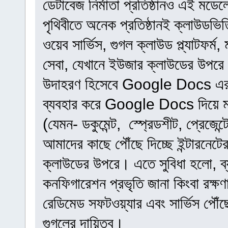
ডেটাবেজ নির্মাতা প্রতিষ্ঠানও এই মডে
পৃথিবীতে অনেক প্রতিষ্ঠানই ক্লাউডভি
ওয়েব সার্ভিস, গুগল ক্লাউড প্ল্যাটফর
সেবা, যেখানে ইউজার ক্লাউডের উপরে
উদাহরণ হিসেবে Google Docs এর কথ
ব্যবহার করে Google Docs দিয়ে মা
(যেমন- ডকুমেন্ট, স্প্রেডশীট, প্রেজে
আমাদের কাছে পৌঁছে দিচ্ছে ইন্টারনেটে
ক্লাউডের উপরে। এতে সুবিধা হলো, ব্
কনফিগারেশন প্রভৃতি জানা কিংবা রক্ষ
রেডিমেড সফটওয়্যার এবং সার্ভিস পৌঁছ
গুগলের দায়িত্ব।