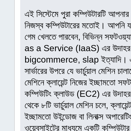
এই সিস্টেমে পুরা কম্পিউটারটি আপনা
নিজস্ব কম্পিউটারের মতোই। আপনি যখ
গেম খেলতে পারবেন, বিভিন্ন সফটওয়
as a Service (IaaS) এর উদাহ
bigcommerce, slap ইত্যাদি। এখান
সার্ভারের উপরে যে ভার্চুয়াল মেশিন চাল
মেশিনে ক্লায়েন্ট নিজের ইচ্ছামতো স
কম্পিউটিং ক্লাউড (EC2) এর উদাহরণ।
থেকে ৮টি ভার্চুয়াল মেশিন চলে, ক্লায়ে
ইচ্ছামতো উইন্ডোজ বা লিনাক্স অপারেটি
ওয়েবসাইটের মাধ্যমে একটি কম্পিউট