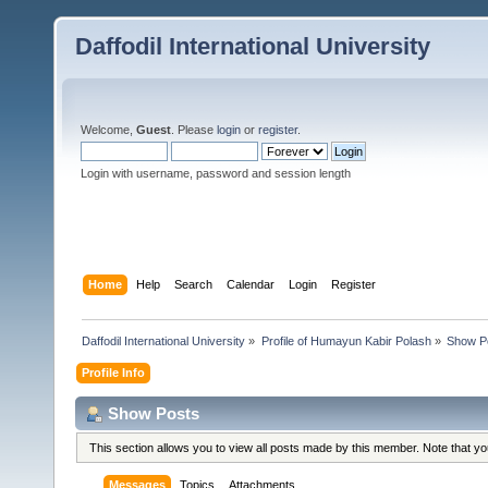
Daffodil International University
Welcome,
Guest
. Please
login
or
register
.
Login with username, password and session length
Home
Help
Search
Calendar
Login
Register
Daffodil International University
»
Profile of Humayun Kabir Polash
»
Show P
Profile Info
Show Posts
This section allows you to view all posts made by this member. Note that y
Messages
Topics
Attachments