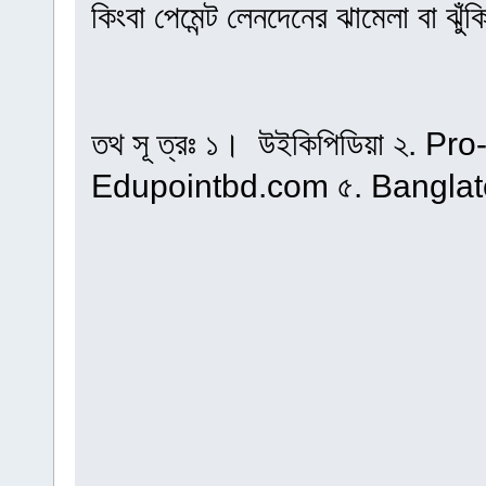
কিংবা পেমেন্ট লেনদেনের ঝামেলা বা ঝুঁক
তথ সূ ত্রঃ ১। ‎উইকিপিডিয়া ২. 
Edupointbd.com ৫. Banglat