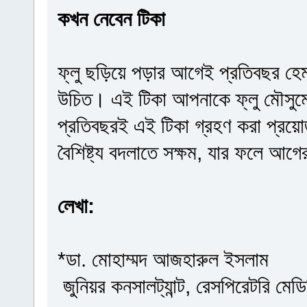
কখন নেবেন টিকা
ফ্লু ছড়িয়ে পড়ার আগেই প্রতিবছর হেমন
উচিত। এই টিকা আপনাকে ফ্লু মৌসুমের
প্রতিবছরই এই টিকা গ্রহণ করা প্রয়
বৈশিষ্ট্য বদলাতে সক্ষম, যার ফলে আ
লেখা:
*ডা. মোহাম্মদ আজহারুল ইসলাম
জুনিয়র কনসালট্যান্ট, রেসপিরেটরি মেড