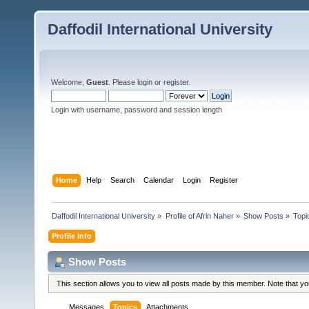
Daffodil International University
Welcome,
Guest
. Please
login
or
register
.
Login with username, password and session length
Home
Help
Search
Calendar
Login
Register
Daffodil International University
»
Profile of Afrin Naher
»
Show Posts
»
Topi
Profile Info
Show Posts
This section allows you to view all posts made by this member. Note that y
Messages
Topics
Attachments