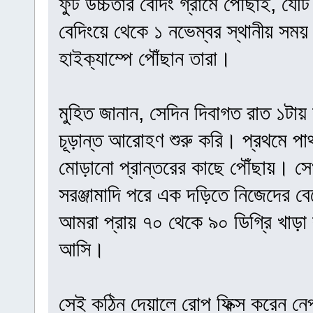
ফুট উচ্চতার বেদিং গ্রামে পৌঁছাই, য
বেদিংয়ে থেকে ১ নভেম্বর স্থানীয় সময় 
হাইক্যাম্পে পৌঁছান তারা।
মুহিত জানান, সেদিন দিবাগত রাত ১টায়
চূড়ান্ত আরোহণ শুরু করি। প্রথমে পাথ
মোড়ানো প্রান্তরের কাছে পৌঁছায়। সেখ
সরঞ্জামাদি পরে এক দড়িতে নিজেদের ব
আমরা প্রায় ৭০ থেকে ৯০ ডিগ্রি খাড়া
আসি।
সেই কঠিন দেয়ালে রোপ ফিক্স করেন নেপা