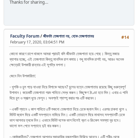
Thanks for sharing...
Faculty Forum
/
জীবনটা তেজপাতা নয়, হোক তেজপাতাময়
#14
February 17, 2020, 03:04:51 PM
কোনো কারণে চাপে থাকলে আমরা প্রায়ই বলি জীবনটা তেজপাতা হয়ে গেছে। কিন্তু মজার
ব্যাপার হচ্ছে, এই তেজপাতা কিন্তু মানসিক চাপ কমায়। শুধু মানসিক চাপই নয়, আরও অনেক
ক্ষেত্রেই উপকারী রান্নার এই সুগন্ধি মশলা।
জেনে নিন উপকারিতা:
- খুশকি ও চুল পড়ে যাওয়া নিয়ে বিপাকে আছেন? চুলের যত্নে তেজপাতায় রয়েছে কিছু গুরুত্বপূর্ণ
উপাদান। কয়েকটি তেজপাতা গরম পানিতে সেদ্ধ করুন। কিছুক্ষণ ঠাণ্ডা হতে দিন। এবার এ পানি
দিয়ে চুল ও স্কাল্প ধুয়ে ফেলুন। অবশ্যই শ্যাম্পু করার পর এটি করবেন।
- একটি প্যানে ২ কাপ পানিতে ৫টি শুকনো তেজপাতা নিয়ে ঢেকে জ্বাল দিন। এরপর ঢাকনা খুলে ২
মিনিট জ্বাল দিয়ে একটি সসপ্যানে নামিয়ে নিন। একটি তোয়ালে দিয়ে মাথাসহ সসপ্যানটি ঢেকে
ভাপ আপনার ত্বকে নিন। এভাবে মিনিট দশেক ভাপ নিলেই ব্রণ ও রিংকেল সমস্যা দূর হবে।
ভালো ফল পেতে সপ্তাহে দুই বার করুন।
- কোষ্ঠকাঠিন্য? তেজপাতা আপনার স্বাভাবিক হজমশক্তি ফিরিয়ে আনবে। এটি শরীর থেকে