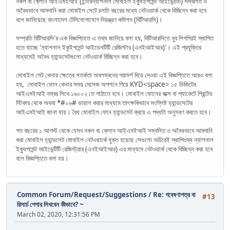
নকল বা ক্লোন আইএমইআই (ইন্টারন্যাশনাল মোবাইল ইক্যুইপমেন্ট আইডেন্টিটি) সম্বলিত ও
অবৈধভাবে আমদানি করা মোবাইল সেটে চলতি বছরের মধ্যে নেটওয়ার্ক থেকে বিচ্ছিন্ন করা হবে
বলে জানিয়েছে বাংলাদেশ টেলিযোগাযোগ নিয়ন্ত্রণ কমিশন (বিটিআরসি)।
সম্প্রতি বিটিআরসি'র এক বিজ্ঞপ্তিতে এ তথ্য জানিয়ে বলা হয়, বিটিআরসিতে খুব ‍শিগগিরই স্থাপিত
হতে যাচ্ছে 'ন্যাশনাল ইকুইপমেন্ট আইডেনটিটি রেজিস্টার (এনইআইআর)'। এই প্রযুক্তির
মাধ্যমেই অবৈধ হ্যান্ডসেটগুলো নেটওয়ার্ক বিচ্ছিন্ন করা হবে।
মোবাইল সেট কেনার ক্ষেত্রে সতর্কতা অবলম্বনের পরামর্শ দিয়ে দেওয়া এই বিজ্ঞপ্তিতে আরও বলা
হয়, মোবাইল ফোন কেনার সময় মেসেজ অপশনে গিয়ে KYD<space> ১৫ ডিজিটের
আইএমইআই নম্বর লিখে ১৬০০২ তে পাঠাতে হবে। মোবাইল ফোনের বক্সে বা প্যাকেটে প্রিন্টেড
স্টিকার থেকে অথবা *#০৬# ডায়াল করার মাধ্যমে তাৎক্ষকিভাবে সংশ্লিষ্ট হ্যান্ডসেটের
আইএমইআই জানা যায়। বৈধ মোবাইল ফোন হ্যান্ডসেট ক্রয়ে এ পদ্ধতি অনুসরণ করতে হবে।
গত বছরের ১ আগস্ট থেকে যেসব নকল বা ক্লোন আইএমইআই সম্বলিত ও অবৈধভাবে আমদানি
করা মোবাইল হ্যান্ডসেট মোবাইল নেটওয়ার্কে যুক্ত হয়েছে সেগুলো অচিরেই স্থাপিতব্য ন্যাশনাল
ইক্যুপমেন্ট আইডেন্টিটি রেজিস্ট্রার (এনইআইআর) এর মাধ্যমে নেটওয়ার্ক থেকে বিচ্ছিন্ন করা হবে
বলে বিজ্ঞপ্তিতে বলা হয়।
Common Forum/Request/Suggestions
/
Re: গবেষণাপত্র বা
#13
রিসার্চ পেপার লিখবেন কীভাবে? ~
March 02, 2020, 12:31:56 PM