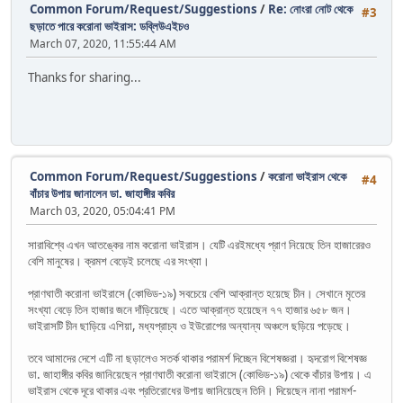
Common Forum/Request/Suggestions
/
Re: নোংরা নোট থেকে
#3
ছড়াতে পারে করোনা ভাইরাস: ডব্লিউএইচও
March 07, 2020, 11:55:44 AM
Thanks for sharing...
Common Forum/Request/Suggestions
/
করোনা ভাইরাস থেকে
#4
বাঁচার উপায় জানালেন ডা. জাহাঙ্গীর কবির
March 03, 2020, 05:04:41 PM
সারাবিশ্বে এখন আতঙ্কের নাম করোনা ভাইরাস। যেটি এরইমধ্যে প্রাণ নিয়েছে তিন হাজারেরও
বেশি মানুষের। ক্রমশ বেড়েই চলেছে এর সংখ্যা।
প্রাণঘাতী করোনা ভাইরাসে (কোভিড-১৯) সবচেয়ে বেশি আক্রান্ত হয়েছে চীন। সেখানে মৃতের
সংখ্যা বেড়ে তিন হাজার জনে দাঁড়িয়েছে। এতে আক্রান্ত হয়েছেন ৭৭ হাজার ৬৫৮ জন।
ভাইরাসটি চীন ছাড়িয়ে এশিয়া, মধ্যপ্রাচ্য ও ইউরোপের অন্যান্য অঞ্চলে ছড়িয়ে পড়েছে।
তবে আমাদের দেশে এটি না ছড়ালেও সতর্ক থাকার পরামর্শ দিচ্ছেন বিশেষজ্ঞরা। হৃদরোগ বিশেষজ্ঞ
ডা. জাহাঙ্গীর কবির জানিয়েছেন প্রাণঘাতী করোনা ভাইরাসে (কোভিড-১৯) থেকে বাঁচার উপায়। এ
ভাইরাস থেকে দূরে থাকার এবং প্রতিরোধের উপায় জানিয়েছেন তিনি। দিয়েছেন নানা পরামর্শ-