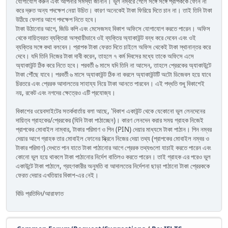
যোগাযোগ করুন এবং আপনার সমস্যা জানান। ভুল নম্বরে গেলে সঙ্গে সঙ্গে প্রাপককে ফোন না
করে দ্রুত অন্য পদক্ষেপ নেয়া উচিত। কারণ অনেকেই টাকা ফিরিয়ে দিতে চান না। তাই তিনি টাকা
উঠিয়ে ফেলার আগে পদক্ষেপ নিতে হবে।
টাকা উঠানোর আগে, জিডি কপি এবং মেসেজসহ বিকাশ অফিসে যোগাযোগ করতে পারেন। অফিস
থেকে দায়িত্বরত ব্যক্তিরা অস্থায়ীভাবে ওই ব্যক্তির অ্যাকাউন্ট বন্ধ করে দেবেন এবং ওই
ব্যক্তির সঙ্গে কথা বলবেন। প্রাপক টাকা ফেরত দিতে চাইলে অফিস থেকেই টাকা স্থানান্তর করে
দেবে। যদি তিনি নিজের টাকা দাবী করেন, তাহলে ৭ কর্ম দিবসের মধ্যে তাকে অফিসে এসে
অ্যাকাউন্ট ঠিক করে নিতে হবে। পরবর্তী ৬ মাসে যদি তিনি না আসেন, তাহলে প্রেরকের অ্যাকাউন্টে
টাকা পৌঁছে যাবে। পরবর্তী ৬ মাসে অ্যাকাউন্ট ঠিক না করলে অ্যাকাউন্টটি অটো ডিজেবল হয়ে যাবে
চিরতরে এবং প্রেরক আদালতের সাহায্য নিয়ে টাকা আনতে পারবেন। এই পদ্ধতি শুধু বিকাশেই
নয়, রকেট এবং নগদের ক্ষেত্রেও এটি প্রযোজ্য।
বিকাশের ওয়েবসাইটের সতর্কবার্তায় বলা আছে, 'বিকাশ একাউন্ট থেকে যেকোনো ভুল লেনদেনের
দায়িত্ব গ্রাহকের/প্রেরকের (যিনি টাকা পাঠাচ্ছেন)। কারণ লেনদেন করার সময় গ্রাহক নিজেই
প্রাপকের মোবাইল নাম্বার, টাকার পরিমাণ ও পিন (PIN) দেয়ার মাধ্যমে টাকা পাঠান। পিন নম্বর
দেয়ার আগে গ্রাহক তার মোবাইল ফোনের স্ক্রিনে নিজের দেয়া তথ্য (প্রাপকের মোবাইল নম্বর ও
টাকার পরিমাণ) দেখতে পান যাতে টাকা পাঠানোর আগে প্রেরক তথ্যগুলো যাচাই করতে পারেন এবং
কোনো ভুল হয়ে থাকলে টাকা পাঠানোর নির্দেশ বাতিলও করতে পারেন। তাই গ্রাহক এর পরেও ভুল
একাউন্টে টাকা পাঠালে, গ্রহণকারীর অনুমতি বা আদালতের নির্দেশনা ছাড়া পাঠানো টাকা প্রেরককে
ফেরত দেয়ার এখতিয়ার বিকাশ-এর নেই।
বিডি প্রতিদিন/আরাফাত