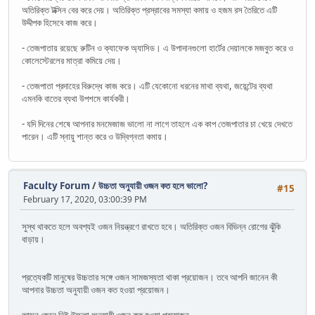
অতিরিক্ত টক্সিন বের করে দেয়। অতিরিক্ত প্রস্রাবের সমস্যা কমায় ও হজম রস তৈরিতে এটি
উদ্দীপক হিসেবে কাজ করে।
- তেজপাতায় রয়েছে রুটিন ও ক্যাফেক অ্যাসিড। এ উপাদানগুলো হার্টের দেয়ালকে মজবুত করে ও
কোলেস্টেরলের মাত্রা কমিয়ে দেয়।
- তেজপাতা প্রদাহের বিরুদ্ধে কাজ করে। এটি যেকোনো ধরনের মাথা ব্যথা, জয়েন্টের ব্যথা
এমনকি বাতের ব্যথা উপশমে কার্যকরী।
- যদি দিনের শেষে আপনার মনমেজাজ ভালো না লাগে তাহলে এক কাপ তেজপাতার চা খেয়ে দেখতে
পারেন। এটি স্নায়ু শান্ত করে ও উদ্বিগ্নতা কমায়।
Faculty Forum
/
উচ্চতা অনুযায়ী ওজন কত হলে ভালো?
#15
February 17, 2020, 03:00:39 PM
সুস্থ থাকতে হলে অবশ্যই ওজন নিয়ন্ত্রণে রাখতে হবে। অতিরিক্ত ওজন বিভিন্ন রোগের ঝুঁকি
বাড়ায়।
প্রত্যেকটি মানুষের উচ্চতার সঙ্গে ওজন সামজস্যতা থাকা প্রয়োজন। তবে আপনি জানেন কী
আপনার উচ্চতা অনুযায়ী ওজন কত হওয়া প্রয়োজন।
আসুন জেনে নিই উচ্চতা অনুযায়ী ওজন কত হওয়া প্রয়োজন-