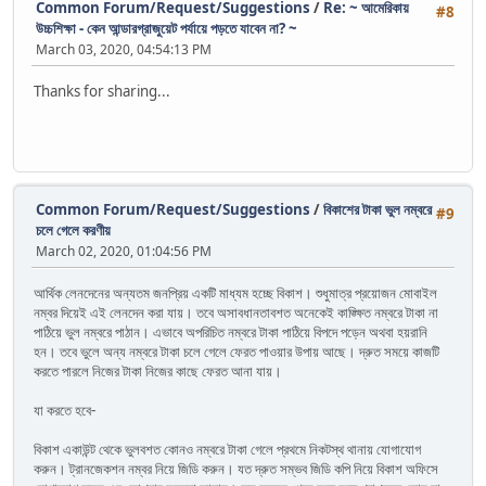
Common Forum/Request/Suggestions
/
Re: ~ আমেরিকায়
#8
উচ্চশিক্ষা - কেন আন্ডারগ্রাজুয়েট পর্যায়ে পড়তে যাবেন না? ~
March 03, 2020, 04:54:13 PM
Thanks for sharing...
Common Forum/Request/Suggestions
/
বিকাশের টাকা ভুল নম্বরে
#9
চলে গেলে করণীয়
March 02, 2020, 01:04:56 PM
আর্থিক লেনদেনের অন্যতম জনপ্রিয় একটি মাধ্যম হচ্ছে বিকাশ। শুধুমাত্র প্রয়োজন মোবাইল
নম্বর দিয়েই এই লেনদেন করা যায়। তবে অসাবধানতাবশত অনেকেই কাঙ্ক্ষিত নম্বরে টাকা না
পাঠিয়ে ভুল নম্বরে পাঠান। এভাবে অপরিচিত নম্বরে টাকা পাঠিয়ে বিপদে পড়েন অথবা হয়রানি
হন। তবে ভুলে অন্য নম্বরে টাকা চলে গেলে ফেরত পাওয়ার উপায় আছে। দ্রুত সময়ে কাজটি
করতে পারলে নিজের টাকা নিজের কাছে ফেরত আনা যায়।
যা করতে হবে-
বিকাশ একাউন্ট থেকে ভুলবশত কোনও নম্বরে টাকা গেলে প্রথমে নিকটস্থ থানায় যোগাযোগ
করুন। ট্রানজেকশন নম্বর নিয়ে জিডি করুন। যত দ্রুত সম্ভব জিডি কপি নিয়ে বিকাশ অফিসে