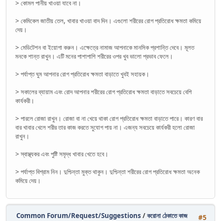
> কোমল পানীয় খাওয়া যাবে না।
> কেমিকেল জাতীয় তেল, খাবার খাওয়া বাদ দিন। এগুলো শরীরের রোগ প্রতিরোধ ক্ষমতা কমিয়ে
দেয়।
> মেডিটেশন বা ইয়োগা করুন। এক্ষেত্রে নামাজ আপনাকে মানসিক প্রশান্তি দেবে। মূলত
মনকে শান্ত রাখুন। এটি মনের পাশাপাশি শরীরের ওপর খুব ভালো প্রভাব ফেলে।
> পর্যাপ্ত ঘুম আপনার রোগ প্রতিরোধ ক্ষমতা বাড়াতে খুবই সহায়ক।
> সকালের ব্যায়াম এবং রোদ আপনার শরীরের রোগ প্রতিরোধ ক্ষমতা বাড়াতে সবচেয়ে বেশি
কার্যকরী।
> পারলে রোজা রাখুন। রোজা বা না খেয়ে থাকা রোগ প্রতিরোধ ক্ষমতা বাড়াতে পারে। কারণ বার
বার খাবার খেলে শরীর তার কাজ করতে সুযোগ পায় না। এজন্য সবচেয়ে কার্যকরী হলো রোজা
রাখুন।
> স্বাস্থ্যকর এবং পুষ্টি সমৃদ্ধ খাবার খেতে হবে।
> পর্যাপ্ত বিশ্রাম নিন। দুশ্চিন্তা মুক্ত থাকুন। দুশ্চিন্তা শরীরের রোগ প্রতিরোধ ক্ষমতা অনেক
কমিয়ে দেয়।
Common Forum/Request/Suggestions
/
করোনা ঠেকাতে কাজ
#5