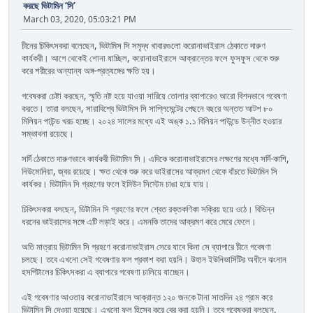
করছে ভিটামিন ‘সি’
March 03, 2020, 05:03:21 PM
চীনের চিকিৎসকরা বলেছেন, ভিটামিস সি সমৃদ্ধ খাবারগুলো করোনাভাইরাস ঠেকাতে দারুণ
কার্যকরী। আগে থেকেই শোনা যাচ্ছিল, করোনাভাইরাসে আক্রান্তের ফলে ফুসফুস থেকে শুরু
করে শরীরের অন্যান্য অঙ্গ-প্রত্যঙ্গের ক্ষতি হয়।
গবেষকরা চেষ্টা করছেন, স্মৃতি নষ্ট হয়ে যাওয়া সারিয়ে তোলার ব্যাপারেও আরো বিশদভাবে গবেষণা
করতে। তারা বলছেন, সারাবিশ্বে ভিটামিস সি সাপ্লিমেন্টের পেছনে বছরে অন্তত আটশ ৮০
মিলিয়ন পাউন্ড খরচ হচ্ছে। ২০২৪ সালের মধ্যে এই অঙ্ক ১.১ বিলিয়ন পাউন্ডে উন্নীত হওয়ার
সম্ভাবনা রয়েছে।
সর্দি ঠেকাতে দারুণভাবে কার্যকরী ভিটামিন সি। এদিকে করোনাভাইরাসের লক্ষণের মধ্যে সর্দি-কাশি,
নিউমোনিয়া, জ্বর রয়েছে। ক্ষত থেকে শুরু করে ভাইরাসের আক্রমণ থেকে বাঁচতে ভিটামিন সি
কার্যকর। ভিটামিন সি গ্রহণের ফলে ইমিউন সিস্টেম চাঙা হয়ে যায়।
চিকিৎসকরা বলছেন, ভিটামিন সি গ্রহণের ফলে শ্বেত রক্তকণিকা সক্রিয় হয়ে ওঠে। বিভিন্ন
ধরনের ভাইরাসের সঙ্গে এটি লড়াই করে। এমনকি তাদের আক্রমণ করে মেরে ফেলে।
অতি মাত্রায় ভিটামিন সি গ্রহণে করোনাভাইরাস সেরে যাবে কিনা সে ব্যাপারে চীনে গবেষণা
চলছে। তবে এখনো সেই গবেষণার ফল প্রকাশ করা হয়নি। উহান ইউনিভার্সিটির অধীনে ঝংনান
হসপিটালের চিকিৎসকরা এ ব্যাপারে গবেষণা চালিয়ে যাচ্ছেন।
এই গবেষণার আওতায় করোনাভাইরাসে আক্রান্ত ১২০ জনকে টানা সাতদিন ২৪ গ্রাম করে
ভিটামিন সি দেওয়া হয়েছে। এখনো ফল হিসেব করে বের করা হয়নি। তবে গবেষকরা বলছেন,